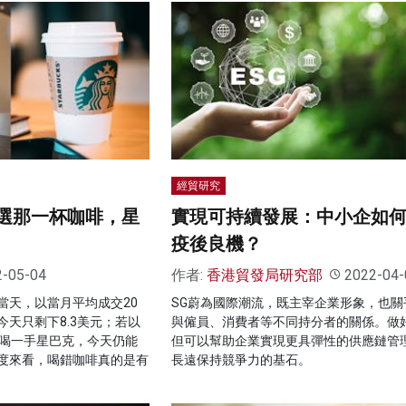
經貿研究
挑選那一杯咖啡，星
實現可持續發展：中小企如
疫後良機？
2-05-04
作者:
香港貿發局研究部
2022-04-
當天，以當月平均成交20
SG蔚為國際潮流，既主宰企業形象，也關
天只剩下8.3美元；若以
與僱員、消費者等不同持分者的關係。做好
元喝一手星巴克，今天仍能
但可以幫助企業實現更具彈性的供應鏈管
度來看，喝錯咖啡真的是有
長遠保持競爭力的基石。