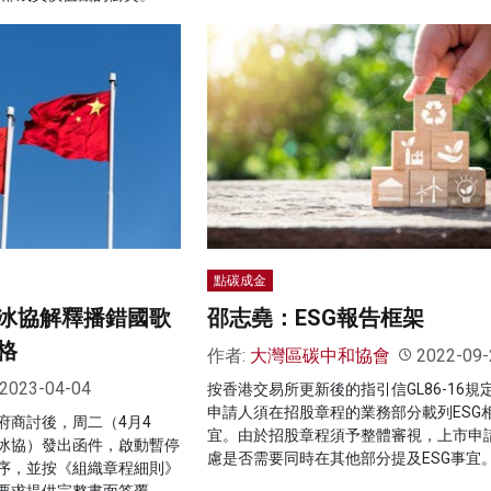
點碳成金
冰協解釋播錯國歌
邵志堯：ESG報告框架
格
作者:
大灣區碳中和協會
2022-09-
2023-04-04
按香港交易所更新後的指引信GL86-16規
申請人須在招股章程的業務部分載列ESG
府商討後，周二（4月4
宜。由於招股章程須予整體審視，上市申
冰協）發出函件，啟動暫停
慮是否需要同時在其他部分提及ESG事宜
序，並按《組織章程細則》
要求提供完整書面答覆。