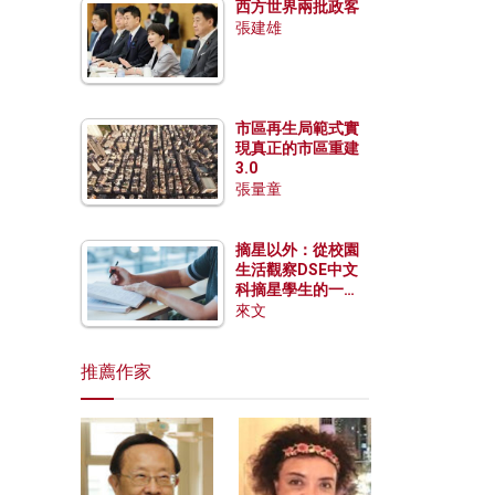
西方世界兩批政客
張建雄
市區再生局範式實
現真正的市區重建
3.0
張量童
摘星以外：從校園
生活觀察DSE中文
科摘星學生的一點
特質
來文
推薦作家