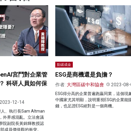
點碳成金
enAI宮鬥對企業管
ESG是商機還是負擔？
？ 科研人員如何保
作者:
大灣區碳中和協會
2023-08-
ESG得分高的企業普遍跑贏同業，這個現
中國家尤其明顯，說明重視ESG的企業能
2023-12-14
錢，也足證ESG絕對是一個商機。
人、執行長Sam Altman
，外界感混亂。立法會議
學院副院長黃錦輝教授認
於內部成員價值觀的衝突。