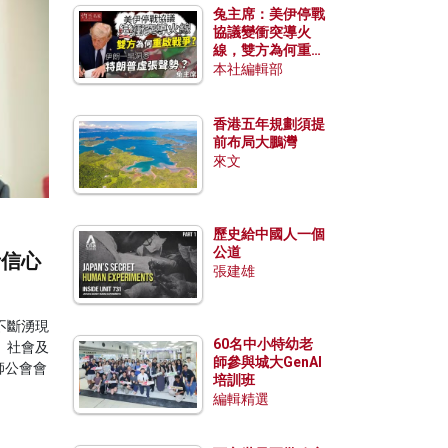
兔主席：美伊停戰
協議變衝突導火
線，雙方為何重啟
戰爭？伊朗一早洞
本社編輯部
悉特朗普虛張聲
勢？
香港五年規劃須提
前布局大鵬灣
來文
歷史給中國人一個
公道
者信心
張建雄
不斷湧現
60名中小特幼老
、社會及
師參與城大GenAI
師公會會
培訓班
編輯精選