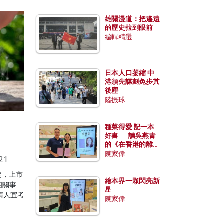
雄關漫道：把遙遠
的歷史拉到眼前
編輯精選
日本人口萎縮 中
港須先謀劃免步其
後塵
陸振球
種菜得愛 記一本
好書──讀吳燕青
的《在香港的離島
種菜》
陳家偉
21
定，上市
繪本界一顆閃亮新
相關事
星
請人宜考
陳家偉
。