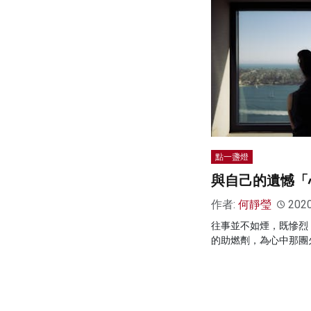
點一盞燈
與自己的遺憾「
作者:
何靜瑩
202
往事並不如煙，既慘烈
的助燃劑，為心中那團