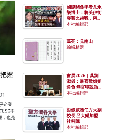
國際關係學者孔永
樂博士：將美伊衝
突類比越戰，兩者
有何異同？中國崛
本社編輯部
起能否為全球格局
發揮穩定效用？
葛亮：見南山
編輯精選
何把握
書展2026｜葉劉
淑儀：最喜歡姐姐
角色 無官職說話
包袱少
本社編輯部
01
乎企業
梁鏡威獲任方大副
ESG不
校長 呂大樂加盟
理，也是
社科院
本社編輯部