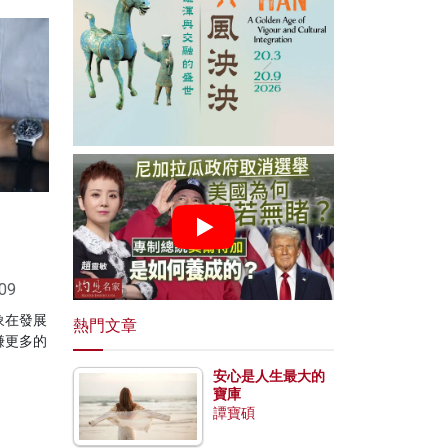
09
象在發展
熱門文章
賺更多的
安心是人生最大的
寶庫
譚寶碩