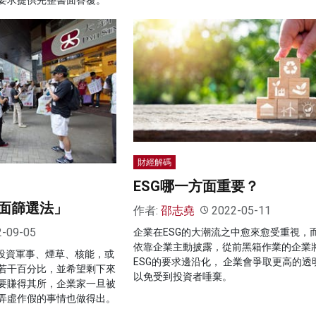
財經解碼
ESG哪一方面重要？
面篩選法」
作者:
邵志堯
2022-05-11
2-09-05
企業在ESG的大潮流之中愈來愈受重視，而
依靠企業主動披露，從前黑箱作業的企業
會投資軍事、煙草、核能，或
ESG的要求邊沿化， 企業會爭取更高的透
若干百分比，並希望剩下來
以免受到投資者唾棄。
要賺得其所，企業家一旦被
弄虛作假的事情也做得出。