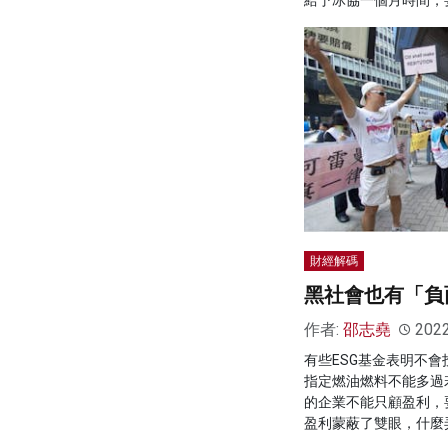
財經解碼
黑社會也有「負
作者:
邵志堯
202
有些ESG基金表明不
指定燃油燃料不能多過
的企業不能只顧盈利，
盈利蒙蔽了雙眼，什麼