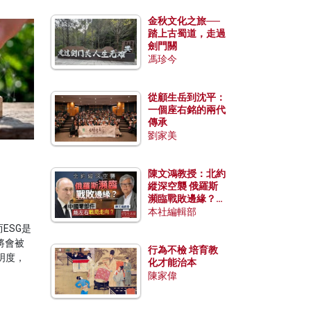
金秋文化之旅──
踏上古蜀道，走過
劍門關
馮珍今
從顧生岳到沈平：
一個座右銘的兩代
傳承
劉家美
陳文鴻教授：北約
縱深空襲 俄羅斯
瀕臨戰敗邊緣？中
國零部件能左右戰
本社編輯部
局走向？
ESG是
將會被
行為不檢 培育教
明度，
化才能治本
陳家偉