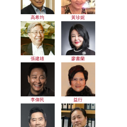
高希均
黃珍妮
張建雄
廖書蘭
李偉民
益行