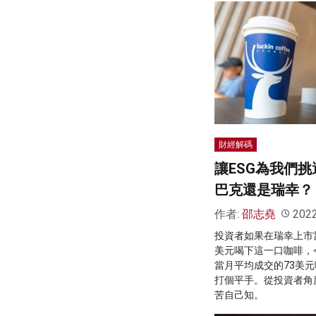
財經解碼
讓ESG為我們
巴克還是瑞幸？
作者:
邵志堯
202
投資者如果在瑞幸上市
美元喝下這一口咖啡，今
當月平均成交的73美
打個平手。從投資者角
苦自己知。