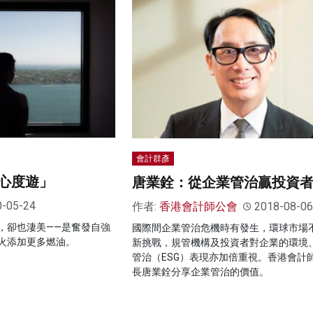
會計群彥
心度遊」
唐業銓：從企業管治贏投資
0-05-24
作者:
香港會計師公會
2018-08-06
，卻也淒美——是奮發自強
國際間企業管治危機時有發生，環球市場
火添加更多燃油。
新挑戰，規管機構及投資者對企業的環境
管治（ESG）表現亦加倍重視。香港會計
長唐業銓分享企業管治的價值。