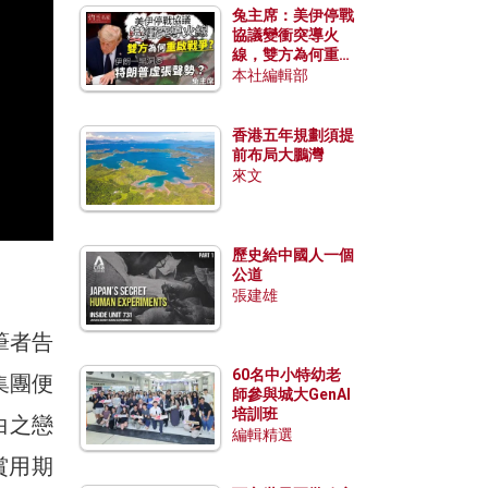
兔主席：美伊停戰
協議變衝突導火
線，雙方為何重啟
戰爭？伊朗一早洞
本社編輯部
悉特朗普虛張聲
勢？
香港五年規劃須提
前布局大鵬灣
來文
歷史給中國人一個
公道
張建雄
筆者告
60名中小特幼老
集團便
師參與城大GenAI
培訓班
白之戀
編輯精選
賞用期