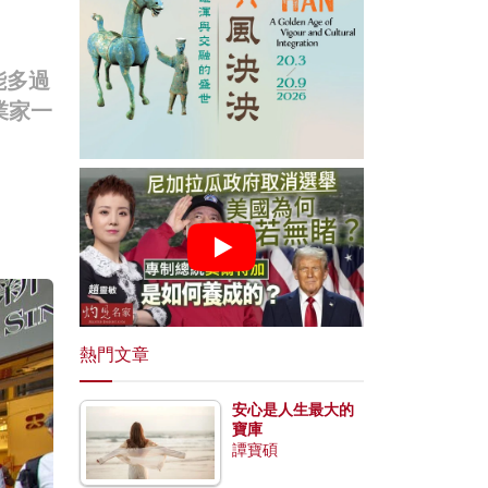
能多過
業家一
熱門文章
安心是人生最大的
寶庫
譚寶碩