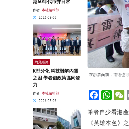
港60年代市井日常
作者:
本社編輯部
2026-08-06
灼見經濟
K型分化 科技難解內需
在鈔票面前，道德也可
之困 學者倡政策協同發
力
Facebook
WhatsA
W
作者:
本社編輯部
2026-08-06
筆者自少看港產
《英雄本色》