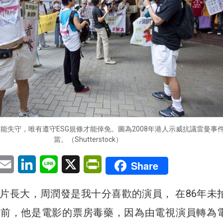
能失守，唯有遵守ESG規條才能倖免。圖為2008年港人示威抗議雷曼事
當。（Shutterstock）
pp
eChat
Email
LinkedIn
Line
X
PrintFriendly
Share
片長大，周潤發是我十分喜歡的演員， 在86年未
之前，他是電影的票房毒藥，因為由電視演員轉為