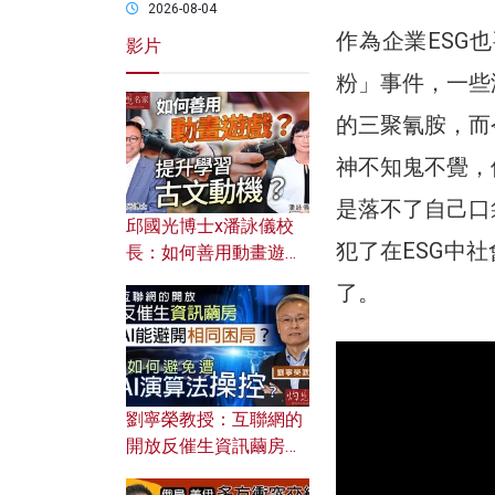
2026-08-04
作為企業ESG
影片
粉」事件，一些
的三聚氰胺，而
神不知鬼不覺，
是落不了自己口
邱國光博士x潘詠儀校
犯了在ESG中
長：如何善用動畫遊戲
提升學習古文動機？
了。
劉寧榮教授：互聯網的
開放反催生資訊繭房，
AI能避開相同困局？如