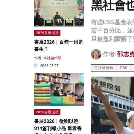
黑社會
有些ESG基金
若干百分比，並
2026書展巡禮
旦被盈利蒙蔽了
書展2026｜百無一用是
書生？
作者:
邵志
作者:
本社編輯部
2026-08-07
可持續發展
ESG
2026書展巡禮
書展2026｜從劉以鬯
814篇刊報小品 重看香