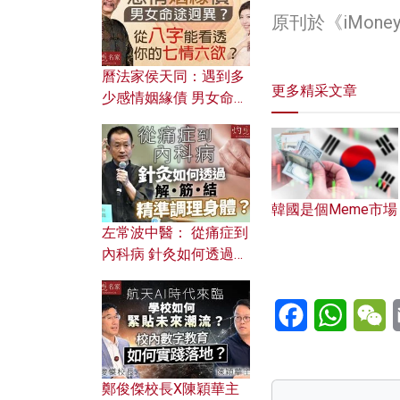
原刊於《iMon
曆法家侯天同：遇到多
更多精采文章
少感情姻緣債 男女命途
迥異？ 從八字能看透你
的七情六欲？
韓國是個Meme市場
左常波中醫： 從痛症到
內科病 針灸如何透過解
筋結 精準調理身體？
Facebook
WhatsA
W
鄭俊傑校長X陳穎華主