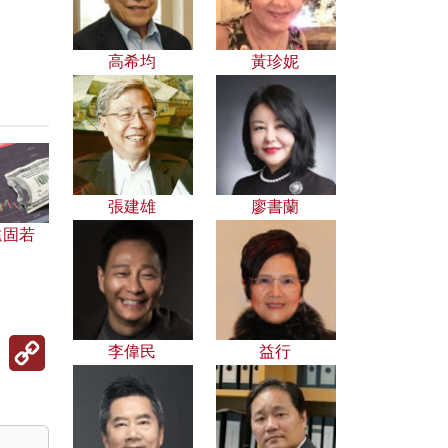
高希均
黃珍妮
張建雄
廖書蘭
遠固若
Copy
李偉民
益行
Link