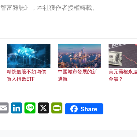
ey智富雜誌》，本社獲作者授權轉載。
精挑個股不如均價
中國城市發展的新
美元霸權永
買入指數ETF
邏輯
金湯？
pp
eChat
Email
LinkedIn
Line
X
PrintFriendly
Share