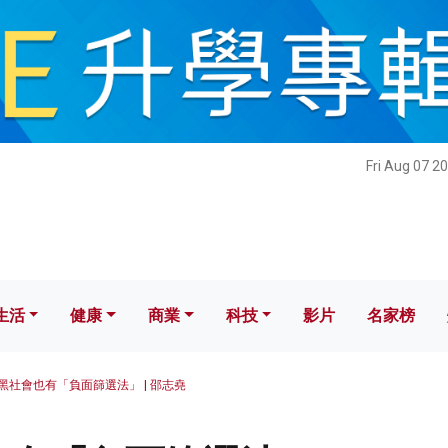
健康
商業
科技
影片
名家榜
Fri Aug 07 2
生活
健康
商業
科技
影片
名家榜
黑社會也有「負面篩選法」 | 邵志堯