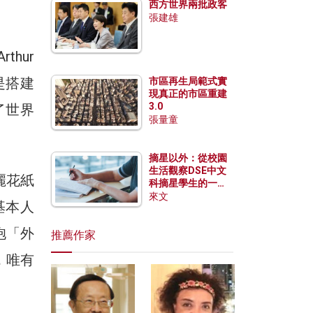
西方世界兩批政客
張建雄
hur
是搭建
市區再生局範式實
現真正的市區重建
3.0
了世界
張量童
摘星以外：從校園
生活觀察DSE中文
麗花紙
科摘星學生的一點
特質
來文
基本人
抱「外
推薦作家
，唯有