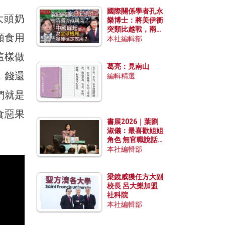
國際關係學者孔永
大頭奶
樂博士：將美伊衝
突類比越戰，兩者
類食用
有何異同？中國崛
本社編輯部
起能否為全球格局
這樣做
發揮穩定效用？
葛亮：見南山
，錢還
編輯精選
們就是
食惡果
書展2026｜葉劉
淑儀：最喜歡姐姐
角色 無官職說話
包袱少
本社編輯部
梁鏡威獲任方大副
校長 呂大樂加盟
社科院
本社編輯部