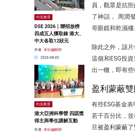
員，觀眾是抗拒
了神話， 周潤
灼見教育
DSE 2026｜聯招放榜
哥眼鏡和乾濕褸
四成五人獲取錄 港大、
中大各取12狀元
除此之外，該片
作者:
本社編輯部
這個和ESG投資策
2026-08-05
出一轍，即有些
盈利蒙蔽雙
有些ESG基金
灼見教育
港大亞洲科學營 四諾獎
若干百分比，並
得主與學生講解互動
旦被盈利蒙蔽了
作者:
本社編輯部