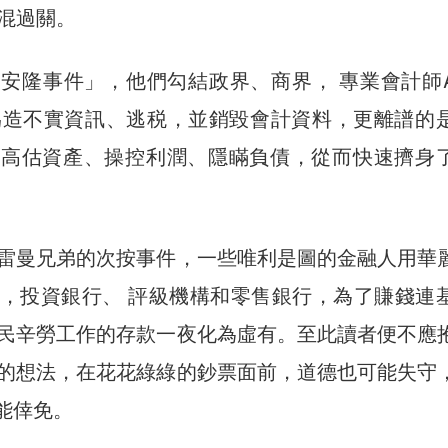
混過關。
安隆事件」，他們勾結政界、商界， 專業會計師Art
n協助偽造不實資訊、逃税，並銷毀會計資料，更離譜的
，高估資產、操控利潤、隱瞞負債，從而快速擠身
雷曼兄弟的次按事件，一些唯利是圖的金融人用華
，投資銀行、 評級機構和零售銀行，為了賺錢連
民辛勞工作的存款一夜化為虛有。至此讀者便不應
的想法，在花花綠綠的鈔票面前，道德也可能失守
才能倖免。