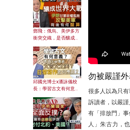
何避免遭AI演算法操
控？
鄧飛：俄烏、美伊多方
衝突交織，是否釀成世
界大戰？ 伊朗甘冒政權
風險攻擊美軍，背後有
何盤算？
勿被嚴謹外
邱國光博士x潘詠儀校
長：學習古文有何意
很多人以為只有
義？ 粵語怎樣傳承文言
訴讀者，以嚴謹
文之美？ 日常寫作如何
應用？
有「排放門」事
人」朱古力，