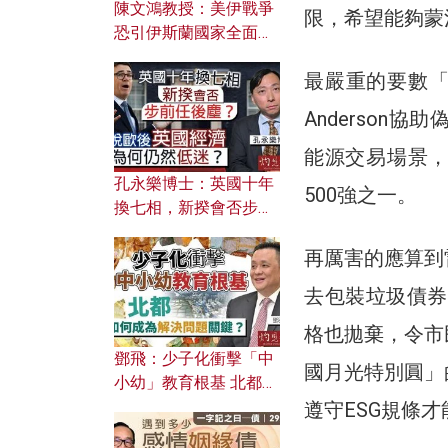
陳文鴻教授：美伊戰爭
限，希望能夠蒙
恐引伊斯蘭國家全面反
撲？ 俄羅斯欲聯合伊朗
最嚴重的要數「
對付北約美國？
Anderso
能源交易場景
孔永樂博士：英國十年
500強之一。
換七相，新揆會否步前
任後塵？脫歐後英國經
濟為何仍然低迷？
再厲害的應算到
去包裝垃圾債券
格也拋棄，令市
鄧飛：少子化衝擊「中
國月光特別圓」
小幼」教育根基 北都如
何成為解決問題關鍵？
遵守ESG規條