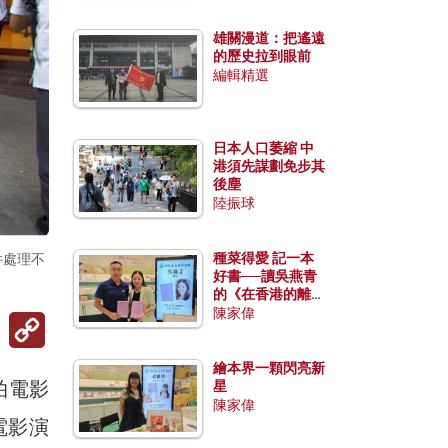
雄關漫道：把遙遠
的歷史拉到眼前
編輯精選
日本人口萎縮 中
港須先謀劃免步其
後塵
陸振球
種菜得愛 記一本
件處理不
好書──讀吳燕青
的《在香港的離島
種菜》
陳家偉
Copy
Link
繪本界一顆閃亮新
拍電影
星
陳家偉
電影演