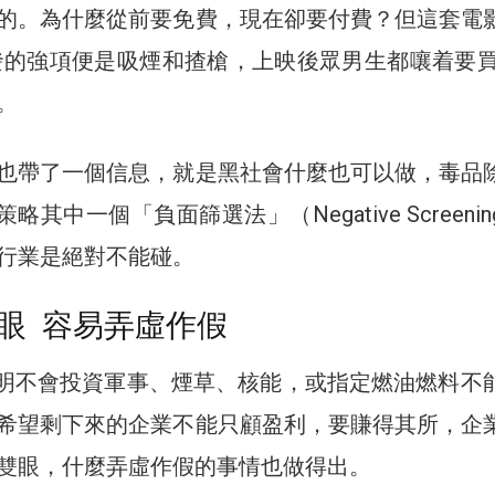
的。為什麼從前要免費，現在卻要付費？但這套電
發的強項便是吸煙和揸槍，上映後眾男生都嚷着要買M
。
也帶了一個信息，就是黑社會什麼也可以做，毒品
略其中一個「負面篩選法」（Negative Screeni
行業是絕對不能碰。
眼 容易弄虛作假
表明不會投資軍事、煙草、核能，或指定燃油燃料不
希望剩下來的企業不能只顧盈利，要賺得其所，企
雙眼，什麼弄虛作假的事情也做得出。