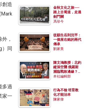
影創造
金秋文化之旅──
踏上古蜀道，走過
ark
劍門關
馮珍今
從顧生岳到沈平：
除外，
一個座右銘的兩代
傳承
ng）同
劉家美
陳文鴻教授：北約
縱深空襲 俄羅斯
瀕臨戰敗邊緣？中
國零部件能左右戰
本社編輯部
局走向？
能多過
行為不檢 培育教
化才能治本
業家一
陳家偉