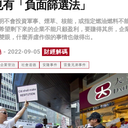
也有「負面篩選法」
表明不會投資軍事、煙草、核能，或指定燃油燃料不
希望剩下來的企業不能只顧盈利，要賺得其所，企
雙眼，什麼弄虛作假的事情也做得出。
堯
- 2022-09-05
財經解碼
企業管治
社會道德
安隆事件
雷曼兄弟事件