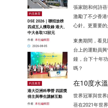
張家朗和何詩蓓
灼見教育
激勵了不少香港
DSE 2026｜聯招放榜
心針。更重要的
四成五人獲取錄 港大、
中大各取12狀元
東奧期間，看見
作者:
本社編輯部
2026-08-05
台上的運動員興
鐘，台下十年
嗎？
在10度水
灼見教育
港大亞洲科學營 四諾獎
世界冠軍與世界
得主與學生講解互動
蓓在2021年
作者:
本社編輯部