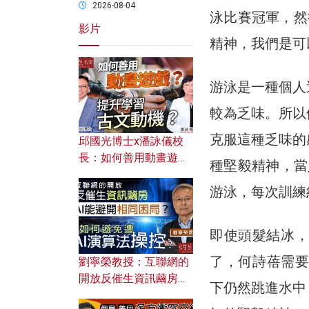
2026-08-04
泳比賽冠軍，然
影片
精神，我們是可
游泳是一種個人
較為乏味。所以
克服這種乏味的
邱國光博士x潘詠儀校
長：如何善用動畫遊戲
種堅毅精神，當
提升學習古文動機？
游泳，每次訓練
即使頭髮結冰，
了，何詩蓓需要
劉寧榮教授：互聯網的
開放反催生資訊繭房，
下仍然跳進水中
AI能避開相同困局？如