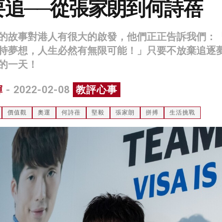
要追──從張家朗到何詩蓓
的故事對港人有很大的啟發，他們正正告訴我們：
持夢想，人生必然有無限可能！」只要不放棄追逐
的一天！
輝
- 2022-02-08
教評心事
價值觀
奧運
何詩蓓
堅毅
張家朗
拼搏
生活挑戰