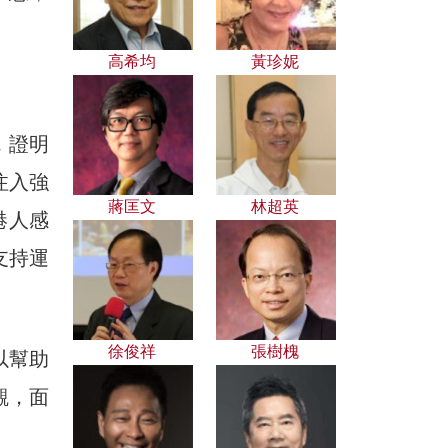
高希均
黃珍妮
，證明
注入強
蔣匡文
林超英
港人感
支持運
徐俊祥
張樹槐
以幫助
觀，面