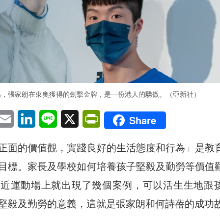
為，張家朗在東奧獲得的劍擊金牌，是一份港人的驕傲。（亞新社）
pp
eChat
Email
LinkedIn
Line
X
PrintFriendly
Share
正面的價值觀，實踐良好的生活態度和行為」是教
目標。家長及學校如何培養孩子堅毅及勤勞等價值
最近運動場上就出現了幾個案例，可以活生生地跟
堅毅及勤勞的意義，這就是張家朗和何詩蓓的成功