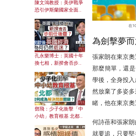
陳文鴻教授：美伊戰爭
恐引伊斯蘭國家全面反
撲？ 俄羅斯欲聯合伊朗
對付北約美國？
在1
為劍擊夢而
孔永樂博士：英國十年
張家朗在東京奧
換七相，新揆會否步前
那麼簡單，還是
任後塵？脫歐後英國經
濟為何仍然低迷？
學後，全身投入
然放棄了多姿多
睹，他在東京奧
鄧飛：少子化衝擊「中
小幼」教育根基 北都如
何詩蓓和張家朗
何成為解決問題關鍵？
就要追，只要堅