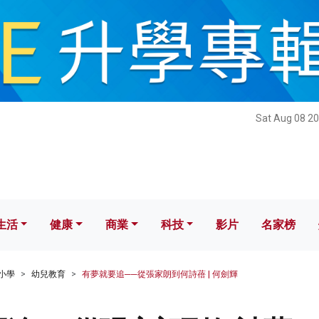
健康
商業
科技
影片
名家榜
Sat Aug 08 20
生活
健康
商業
科技
影片
名家榜
小學
幼兒教育
有夢就要追──從張家朗到何詩蓓 | 何劍輝