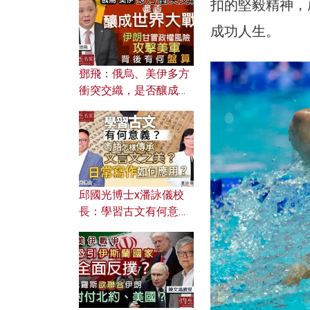
何避免遭AI演算法操
扣的堅毅精神，
控？
成功人生。
鄧飛：俄烏、美伊多方
衝突交織，是否釀成世
界大戰？ 伊朗甘冒政權
風險攻擊美軍，背後有
何盤算？
邱國光博士x潘詠儀校
長：學習古文有何意
義？ 粵語怎樣傳承文言
文之美？ 日常寫作如何
應用？