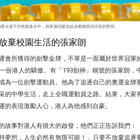
0度水溫下仍然跳進水中，就算連頭髮也結冰都無阻何詩蓓的堅持。
放棄校園生活的張家朗
運會所獲得的劍擊金牌，不單是一面屬於世界冠軍
一份港人的驕傲。有「193劍神」稱號的張家朗，
成為一位劍擊運動員。他為了追逐自己的奧運金牌
采的中學生活，走上全職運動員之路。結果，大家
運的表現激勵人心，港人為他感到自豪。
的故事對港人有很大的啟發，他們正正告訴我們：
持夢想，人生必然有無限可能！」只要不放棄追逐