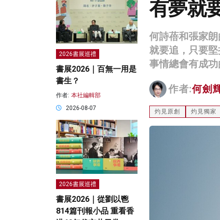
有夢就
何詩蓓和張家朗
就要追，只要堅
2026書展巡禮
事情總會有成功
書展2026｜百無一用是
書生？
作者:
何劍
作者:
本社編輯部
2026-08-07
灼見原創
灼見獨家
2026書展巡禮
書展2026｜從劉以鬯
814篇刊報小品 重看香