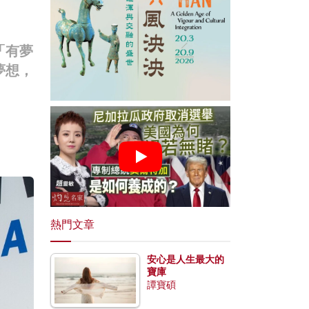
「有夢
夢想，
熱門文章
安心是人生最大的
寶庫
譚寶碩