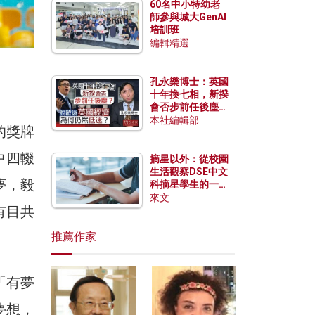
60名中小特幼老
師參與城大GenAI
培訓班
編輯精選
孔永樂博士：英國
十年換七相，新揆
會否步前任後塵？
脫歐後英國經濟為
本社編輯部
的獎牌
何仍然低迷？
中四輟
摘星以外：從校園
生活觀察DSE中文
夢，毅
科摘星學生的一點
特質
來文
有目共
推薦作家
「有夢
夢想，