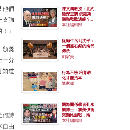
 他們
陳文鴻教授：北約
縱深空襲 俄羅斯
一支強
瀕臨戰敗邊緣？中
國零部件能左右戰
本社編輯部
的！」
局走向？
從顧生岳到沈平：
一個座右銘的兩代
。頒獎
傳承
劉家美
上一分
可知道
行為不檢 培育教
化才能治本
陳家偉
國際關係學者孔永
樂博士：將美伊衝
至何詩
突類比越戰，兩者
有何異同？中國崛
本社編輯部
米自由
起能否為全球格局