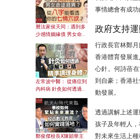
事情總會有成功
曆法家侯天同：遇到多
政府支持運
少感情姻緣債 男女命途
迥異？ 從八字能看透你
行政長官林鄭月
的七情六欲？
香港體育發展進
心針。何詩蓓在
到自豪；香港社
左常波中醫： 從痛症到
內科病 針灸如何透過解
動發展。
筋結 精準調理身體？
透過講解上述運
孩子及年輕人，
對未來生活上種
鄭俊傑校長X陳穎華主