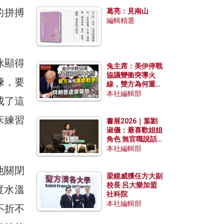
發揮穩定效用？
的拼搏
葛亮：見南山
編輯精選
泳顯得
兔主席：美伊停戰
協議變衝突導火
練，要
線，雙方為何重啟
戰爭？伊朗一早洞
本社編輯部
成了這
悉特朗普虛張聲
勢？
床練習
書展2026｜葉劉
淑儀：最喜歡姐姐
角色 無官職說話
包袱少
本社編輯部
池關閉
梁鏡威獲任方大副
校長 呂大樂加盟
度水溫
社科院
本社編輯部
不折不