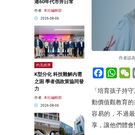
港60年代市井日常
作者:
本社編輯部
2026-08-06
作者認
灼見經濟
Facebook
WhatsA
W
K型分化 科技難解內需
之困 學者倡政策協同發
力
「培育孩子持守
作者:
本社編輯部
動價值觀教育的
2026-08-06
容易的，不過
享，讓他們體會