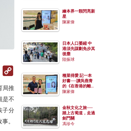
繪本界一顆閃亮新
星
陳家偉
日本人口萎縮 中
港須先謀劃免步其
後塵
陸振球
Copy
Link
種菜得愛 記一本
好書──讀吳燕青
的《在香港的離島
育局推
種菜》
陳家偉
觀是不
金秋文化之旅──
孩子分
踏上古蜀道，走過
劍門關
故事。
馮珍今