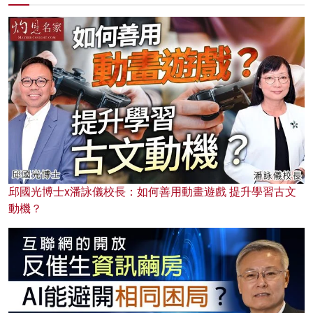
邱國光博士x潘詠儀校長：如何善用動畫遊戲 提升學習古文
動機？