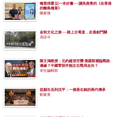
種菜得愛 記一本好書──讀吳燕青的《在香港
的離島種菜》
陳家偉
金秋文化之旅──踏上古蜀道，走過劍門關
馮珍今
陳文鴻教授：北約縱深空襲 俄羅斯瀕臨戰敗
邊緣？中國零部件能左右戰局走向？
本社編輯部
從顧生岳到沈平：一個座右銘的兩代傳承
劉家美