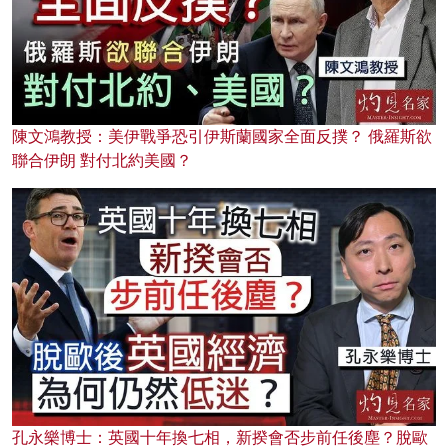
陳文鴻教授：美伊戰爭恐引伊斯蘭國家全面反撲？ 俄羅斯欲
聯合伊朗 對付北約美國？
孔永樂博士：英國十年換七相，新揆會否步前任後塵？脫歐