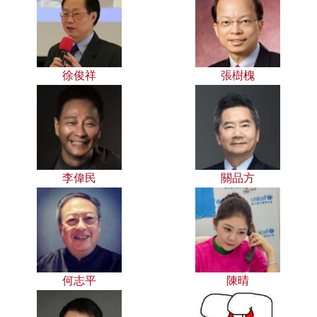
徐俊祥
張樹槐
李偉民
關品方
何志平
陳晴