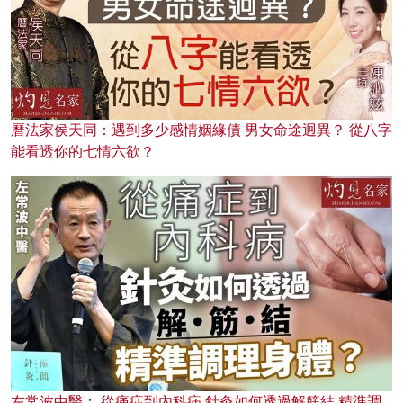
曆法家侯天同：遇到多少感情姻緣債 男女命途迥異？ 從八字
能看透你的七情六欲？
左常波中醫： 從痛症到內科病 針灸如何透過解筋結 精準調