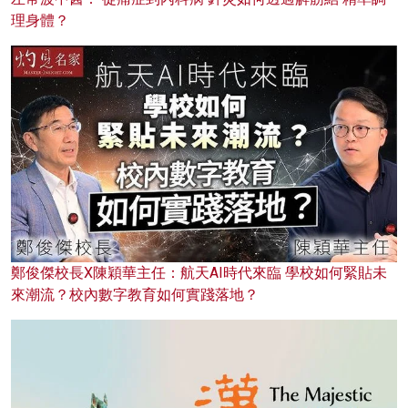
理身體？
鄭俊傑校長X陳穎華主任：航天AI時代來臨 學校如何緊貼未
來潮流？校內數字教育如何實踐落地？