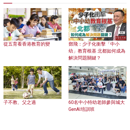
從五育看香港教育的變
鄧飛：少子化衝擊「中小
幼」教育根基 北都如何成為
解決問題關鍵？
子不教、父之過
60名中小特幼老師參與城大
GenAI培訓班