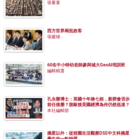
張量童
西方世界兩批政客
張建雄
60名中小特幼老師參與城大GenAI培訓班
編輯精選
孔永樂博士：英國十年換七相，新揆會否步
前任後塵？脫歐後英國經濟為何仍然低迷？
本社編輯部
摘星以外：從校園生活觀察DSE中文科摘星
學生的一點特質