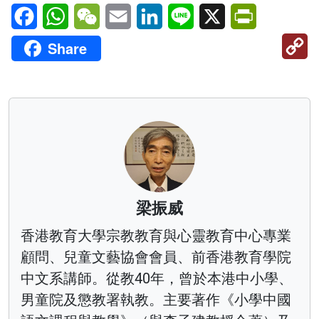
Facebook
WhatsApp
WeChat
Email
LinkedIn
Line
X
PrintFriendl
C
Share
Li
梁振威
香港教育大學宗教教育與心靈教育中心專業
顧問、兒童文藝協會會員、前香港教育學院
中文系講師。從教40年，曾於本港中小學、
男童院及懲教署執教。主要著作《小學中國