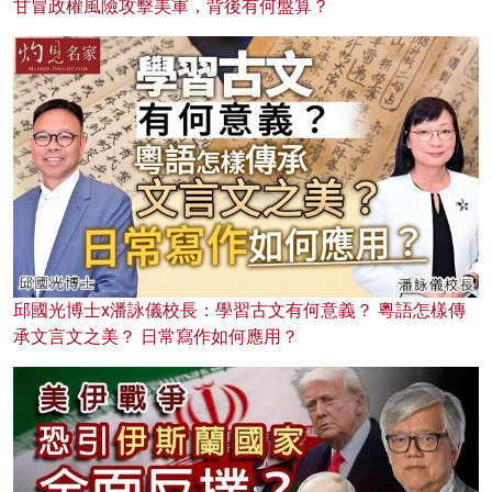
甘冒政權風險攻擊美軍，背後有何盤算？
邱國光博士x潘詠儀校長：學習古文有何意義？ 粵語怎樣傳
承文言文之美？ 日常寫作如何應用？