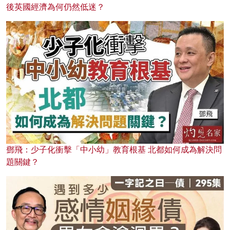
後英國經濟為何仍然低迷？
鄧飛：少子化衝擊「中小幼」教育根基 北都如何成為解決問
題關鍵？