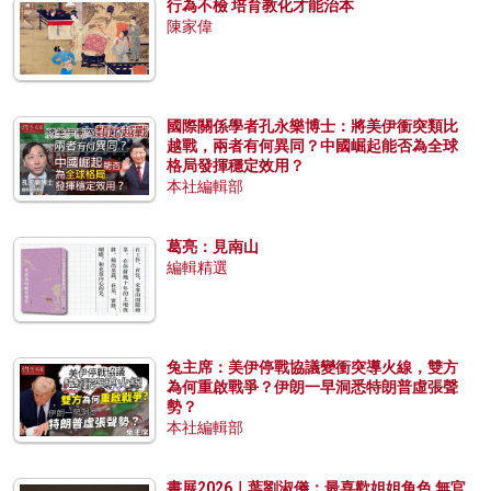
行為不檢 培育教化才能治本
陳家偉
國際關係學者孔永樂博士：將美伊衝突類比
越戰，兩者有何異同？中國崛起能否為全球
格局發揮穩定效用？
本社編輯部
葛亮：見南山
編輯精選
兔主席：美伊停戰協議變衝突導火線，雙方
為何重啟戰爭？伊朗一早洞悉特朗普虛張聲
勢？
本社編輯部
書展2026｜葉劉淑儀：最喜歡姐姐角色 無官