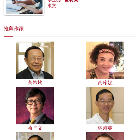
來文
推薦作家
高希均
黃珍妮
蔣匡文
林超英