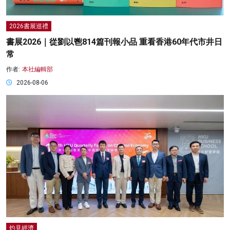
2026書展巡禮
書展2026｜從劉以鬯814篇刊報小品 重看香港60年代市井日
常
作者:
本社編輯部
2026-08-06
灼見經濟