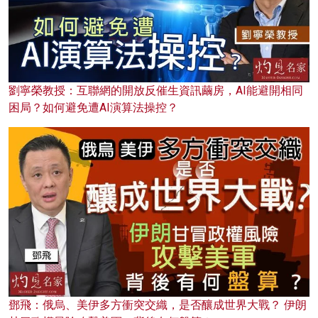
劉寧榮教授：互聯網的開放反催生資訊繭房，AI能避開相同
困局？如何避免遭AI演算法操控？
鄧飛：俄烏、美伊多方衝突交織，是否釀成世界大戰？ 伊朗