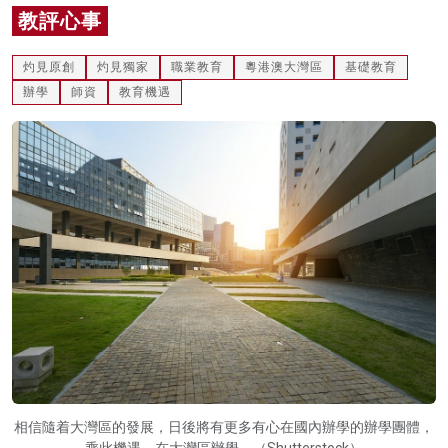
教評心事
名家榜
灼見活動
灼見原創
灼見獨家
職業教育
粵港澳大灣區
基礎教育
辦學
師資
教育機遇
關於我們
相信隨着大灣區的發展，日後將有更多有心在國內辦學的辦學團體，
乘此機遇，在大灣區辦學。（Shutterstock）