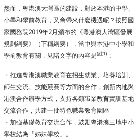
然而，粵港澳大灣區的建設，對於本港的中學、
小學和學前教育，又會帶來什麼機遇呢？按照國
家國務院2019年2月頒布的《粵港澳大灣區發展
規劃綱要》（下稱綱要），當中與本港中小學和
(註1)
學前教育有關，見諸文字的內容是
：
・推進粵港澳職業教育在招生就業、培養培訓、
師生交流、技能競賽等方面的合作，創新內地與
港澳合作辦學方式，支持各類職業教育實訓基地
交流合作，共建一批特色職業教育園區。
・加強基礎教育交流合作，鼓勵粵港澳三地中小
學校結為「姊妹學校」。