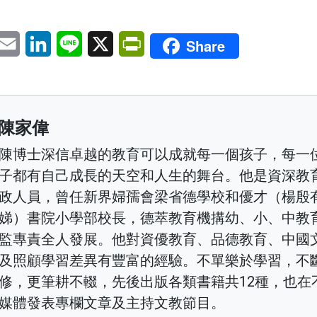
pp
eChat
Email
LinkedIn
Line
X
PrintFriendly
Share
陳家偉
陳博士深信卓越的教育可以成就每一個孩子，每一
子都有自己成長的天空和人生的舞台。他是資深教
政人員，曾任新界婦孺會梁省德學校和優才（楊殷
娣）書院小學部校長，德萃教育機搆幼、小、中教
監專責全人發展。他對資優教育、品德教育、中國
及照顧學習差異有豐富的經驗。不單樂於學習，不
修，更筆耕不輟，先後出版各類書籍共12種，也在
媒體發表專欄文章及主持文教節目。