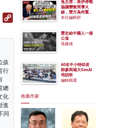
兔主席：美伊停戰
協議變衝突導火
線，雙方為何重啟
Copy
戰爭？伊朗一早洞
本社編輯部
Link
悉特朗普虛張聲
勢？
歷史給中國人一個
公道
張建雄
位孩
60名中小特幼老
育行
師參與城大GenAI
培訓班
有
編輯精選
育總
文化
推薦作家
斷進
不同