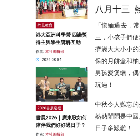
八月十三 
「懷緬過去，常
灼見教育
港大亞洲科學營 四諾獎
三，小孩子們便
得主與學生講解互動
擠滿大大小小的
作者:
本社編輯部
保的月餅盒和柚
2026-08-04
男孩愛煲蠟，偶
玩過！
中秋令人難忘的
2026書展巡禮
熱熱鬧鬧是中國
書展2026｜廣東歌如何
陪伴我們好好過日子？
日子多艱難！
作者:
本社編輯部