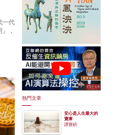
代一代
明」，
熱門文章
安心是人生最大的
寶庫
譚寶碩