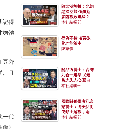
陳文鴻教授：北約
縱深空襲 俄羅斯
瀕臨戰敗邊緣？中
我記得
國零部件能左右戰
本社編輯部
局走向？
才夠體
行為不檢 培育教
化才能治本
陳家偉
紅豆蓉
關品方博士：台灣
餅。月
九合一選舉 民進
黨大失人心 藍白
合作有望拿下七成
本社編輯部
以上縣市？
國際關係學者孔永
樂博士：將美伊衝
突類比越戰，兩者
代一代
有何異同？中國崛
本社編輯部
起能否為全球格局
神偷》
發揮穩定效用？