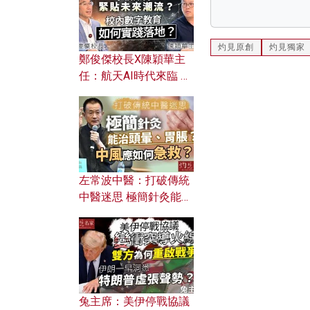
灼見原創
灼見獨家
鄭俊傑校長X陳穎華主
任：航天AI時代來臨 學
校如何緊貼未來潮流？
校內數字教育如何實踐
落地？
左常波中醫：打破傳統
中醫迷思 極簡針灸能治
頭暈、胃脹？中風應如
何急救？
兔主席：美伊停戰協議