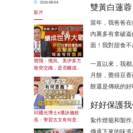
2026-08-04
雙黃白蓮蓉
影片
當年，我爸爸在
內裏多有拿破崙
面！我對甜食不
鄧飛：俄烏、美伊多方
一直以來，我都
衝突交織，是否釀成世
月餅，覺得豆香
界大戰？ 伊朗甘冒政權
風險攻擊美軍，背後有
餅還是傳統的好
何盤算？
好好保護我
邱國光博士x潘詠儀校
紮作燈籠和製作
長：學習古文有何意
義？ 粵語怎樣傳承文言
傳承下來的味道