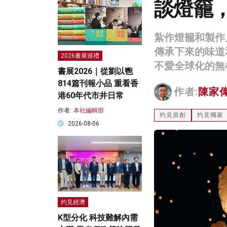
談燈籠
紮作燈籠和製作
傳承下來的味道
2026書展巡禮
不愛全球化的無
書展2026｜從劉以鬯
814篇刊報小品 重看香
作者:
陳家
港60年代市井日常
作者:
本社編輯部
灼見原創
灼見獨家
2026-08-06
灼見經濟
K型分化 科技難解內需