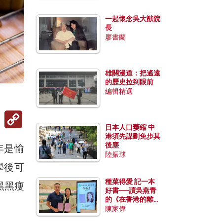
一起懷念吳大猷院
長
廖書蘭
雄關漫道：把遙遠
的歷史拉到眼前
編輯精選
Copy
Link
日本人口萎縮 中
港須先謀劃免步其
後塵
年是愉
陸振球
學後可
種菜得愛 記一本
黑黑瘦
好書──讀吳燕青
的《在香港的離島
種菜》
陳家偉