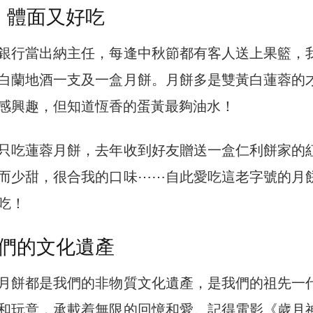
 體面又好吃
銀行當出納主任，每逢中秋節都有客人送上果籃，
白蘭地酒一支及一盒月餅。月餅多是雙黃白蓮蓉的
感興趣，但知道恆香的蛋黃最夠油水！
只吃蓮蓉月餅，去年收到好友贈送一盒仁利餅家的
而少甜，很合我的口味⋯⋯自此愛吃這老字號的月
吃！
們的文化遺產
月餅都是我們的非物質文化遺產，是我們的祖先一
和玩意，承載着無限的回憶和愛。記得電影《歲月