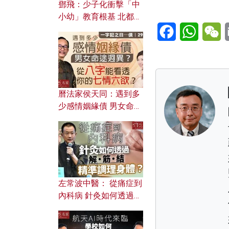
鄧飛：少子化衝擊「中
小幼」教育根基 北都如
Facebook
WhatsA
W
何成為解決問題關鍵？
曆法家侯天同：遇到多
少感情姻緣債 男女命途
迥異？ 從八字能看透你
的七情六欲？
左常波中醫： 從痛症到
內科病 針灸如何透過解
筋結 精準調理身體？