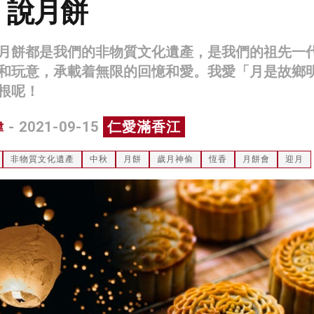
，說月餅
月餅都是我們的非物質文化遺產，是我們的祖先一
和玩意，承載着無限的回憶和愛。我愛「月是故鄉
根呢！
偉
- 2021-09-15
仁愛滿香江
非物質文化遺產
中秋
月餅
歲月神偷
恆香
月餅會
迎月