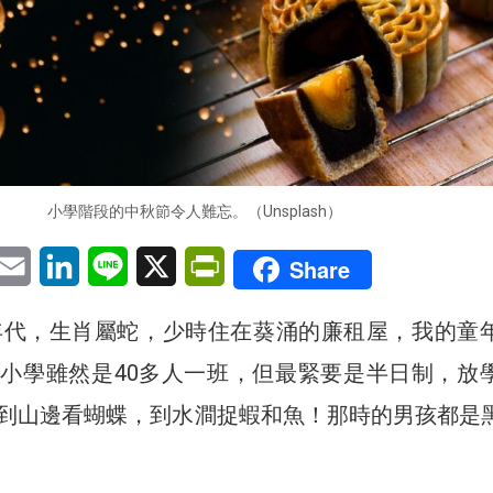
小學階段的中秋節令人難忘。（Unsplash）
pp
eChat
Email
LinkedIn
Line
X
PrintFriendly
Share
0年代，生肖屬蛇，少時住在葵涌的廉租屋，我的童
小學雖然是40多人一班，但最緊要是半日制，放
到山邊看蝴蝶，到水澗捉蝦和魚！那時的男孩都是