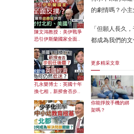
文之美？ 日常寫作如何
應用？
的劇情嗎？小主
「但願人長久，
陳文鴻教授：美伊戰爭
恐引伊斯蘭國家全面反
都成為我們的文
撲？ 俄羅斯欲聯合伊朗
對付北約美國？
更多精采文章
孔永樂博士：英國十年
換七相，新揆會否步前
任後塵？脫歐後英國經
你能掙脫手機的綁
濟為何仍然低迷？
架嗎？