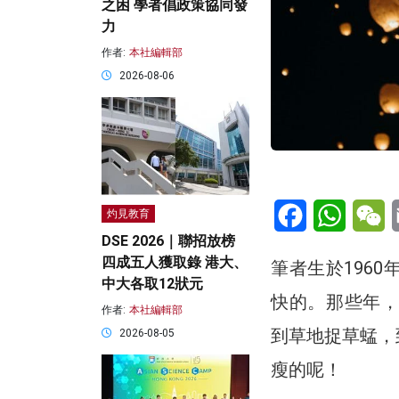
之困 學者倡政策協同發
力
作者:
本社編輯部
2026-08-06
Facebook
WhatsA
W
灼見教育
DSE 2026｜聯招放榜
四成五人獲取錄 港大、
筆者生於196
中大各取12狀元
快的。那些年，
作者:
本社編輯部
到草地捉草蜢，
2026-08-05
瘦的呢！