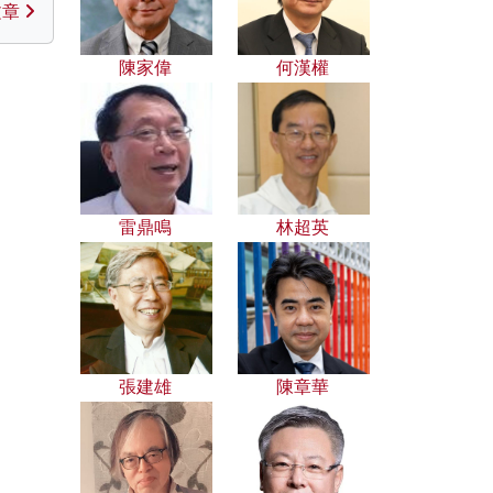
文章
陳家偉
何漢權
雷鼎鳴
林超英
張建雄
陳章華