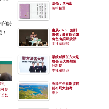
葛亮：見南山
編輯精選
白的詩
書展2026｜葉劉
呢！
淑儀：最喜歡姐姐
角色 無官職說話
包袱少
本社編輯部
梁鏡威獲任方大副
校長 呂大樂加盟
社科院
本社編輯部
詹朗
香港五年規劃須提
前布局大鵬灣
佛可使
來文
不若如