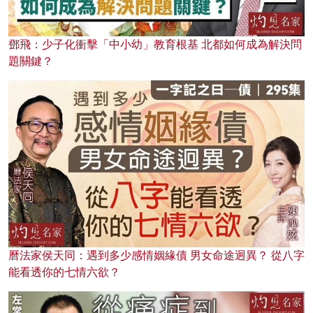
鄧飛：少子化衝擊「中小幼」教育根基 北都如何成為解決問
題關鍵？
曆法家侯天同：遇到多少感情姻緣債 男女命途迥異？ 從八字
能看透你的七情六欲？