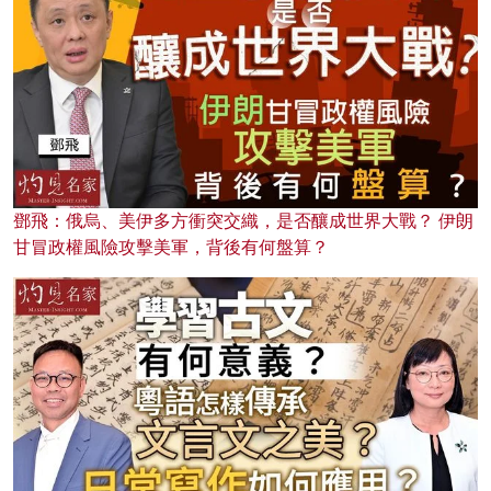
鄧飛：俄烏、美伊多方衝突交織，是否釀成世界大戰？ 伊朗
甘冒政權風險攻擊美軍，背後有何盤算？