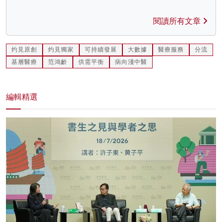
閱讀所有文章
灼見原創
灼見獨家
可持續發展
大數據
醫療服務
分流
基層醫療
范鴻齡
供需平衡
病向淺中醫
編輯精選