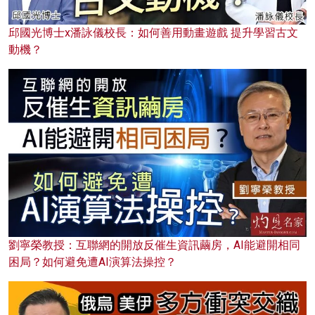
邱國光博士x潘詠儀校長：如何善用動畫遊戲 提升學習古文
動機？
劉寧榮教授：互聯網的開放反催生資訊繭房，AI能避開相同
困局？如何避免遭AI演算法操控？