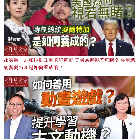
趙靈敏：尼加拉瓜政府取消選舉 美國為何視若無睹？ 專制總
統奧爾特加是如何養成的？