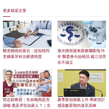
更多精采文章
醫患關係的基石：從知情同
激光矯視後角膜糜爛案拖16
意權看牙科治療透明度
年 醫委會今始研訊 裁三項罪
名不成立
郭志銳教授：生命晚期是否
夏季新冠個案上升 專家預計
插喉 應及早告知家人？｜生
感染數星期內達至高峰