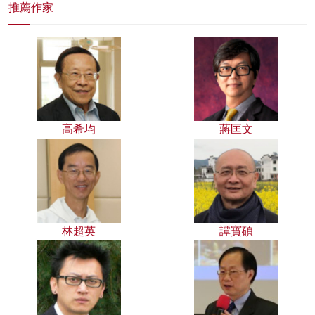
推薦作家
高希均
蔣匡文
林超英
譚寶碩