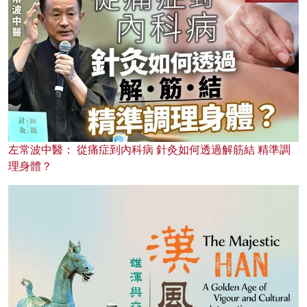
左常波中醫： 從痛症到內科病 針灸如何透過解筋結 精準調
理身體？