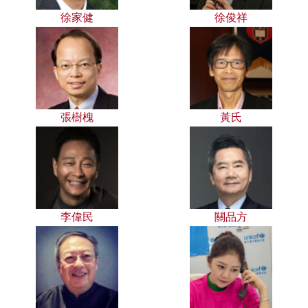
徐家健
徐俊祥
張樹槐
黃氏
李偉民
關品方