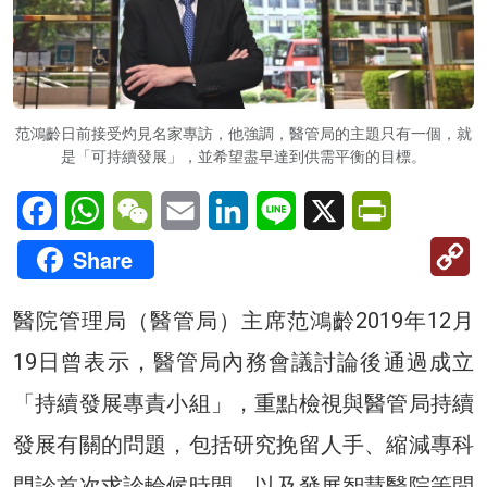
范鴻齡日前接受灼見名家專訪，他強調，醫管局的主題只有一個，就
是「可持續發展」，並希望盡早達到供需平衡的目標。
Facebook
WhatsApp
WeChat
Email
LinkedIn
Line
X
PrintFriendl
C
Share
Li
醫院管理局（醫管局）主席范鴻齡2019年12月
19日曾表示，醫管局內務會議討論後通過成立
「持續發展專責小組」，重點檢視與醫管局持續
發展有關的問題，包括研究挽留人手、縮減專科
門診首次求診輪候時間，以及發展智慧醫院等問