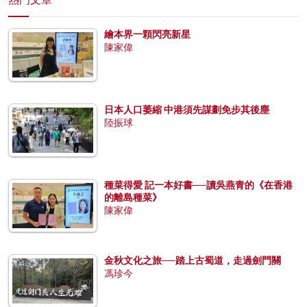
繪本界一顆閃亮新星
陳家偉
日本人口萎縮 中港須先謀劃免步其後塵
陸振球
種菜得愛 記一本好書──讀吳燕青的《在香港
的離島種菜》
陳家偉
金秋文化之旅──踏上古蜀道，走過劍門關
馮珍今