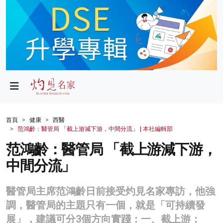
政局
教育
文化
財經
首頁
健康
西醫
范鴻齡：醫管局 「截上游減下游，中間分流」 | 本社編輯部
生活
范鴻齡：醫管局 「截上游減下游，
健康
中間分流」
商業
醫管局主席范鴻齡日前接受灼見名家專訪，他強
科技
調，醫管局的主題只有一個，就是「可持續發
影片
展」，建議可分3個方向實踐：一、截上游；