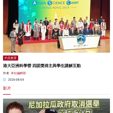
灼見教育
港大亞洲科學營 四諾獎得主與學生講解互動
作者:
本社編輯部
2026-08-04
影片