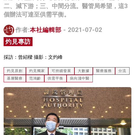
二、減下游；三、中間分流。醫管局希望，這3
名家榜
個辦法可達至供需平衡。
灼見活動
作者:
本社編輯部
- 2021-07-02
關於我們
灼見專訪
採訪：曾紹樑 攝影：文灼峰
灼見原創
灼見獨家
可持續發展
大數據
醫療服務
分流
基層醫療
范鴻齡
供需平衡
病向淺中醫