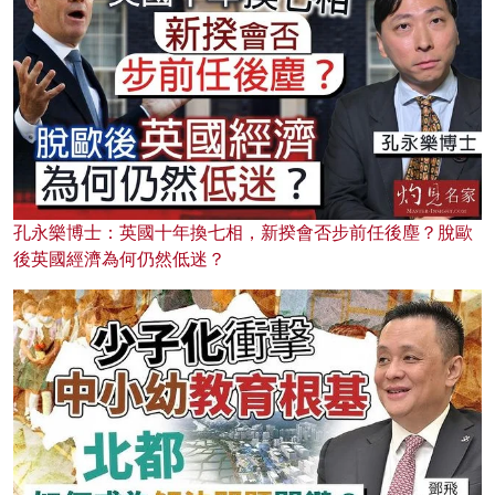
孔永樂博士：英國十年換七相，新揆會否步前任後塵？脫歐
後英國經濟為何仍然低迷？