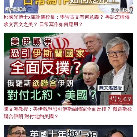
邱國光博士x潘詠儀校長：學習古文有何意義？ 粵語怎樣傳
承文言文之美？ 日常寫作如何應用？
陳文鴻教授：美伊戰爭恐引伊斯蘭國家全面反撲？ 俄羅斯欲
聯合伊朗 對付北約美國？