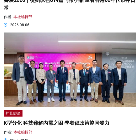
書展2026｜從劉以鬯814篇刊報小品 重看香港60年代市井日
常
作者:
本社編輯部
2026-08-06
灼見經濟
K型分化 科技難解內需之困 學者倡政策協同發力
作者:
本社編輯部