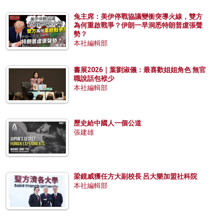
兔主席：美伊停戰協議變衝突導火線，雙方
為何重啟戰爭？伊朗一早洞悉特朗普虛張聲
勢？
本社編輯部
書展2026｜葉劉淑儀：最喜歡姐姐角色 無官
職說話包袱少
本社編輯部
歷史給中國人一個公道
張建雄
梁鏡威獲任方大副校長 呂大樂加盟社科院
本社編輯部