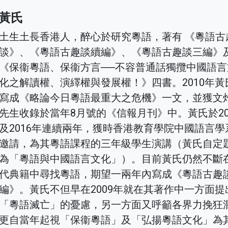
黃氏
土生土長香港人，醉心於研究粵語，著有 《粵語古
談》、《粵語古趣談續編》、《粵語古趣談三編》
《保衞粵語、保衞方言──不容普通話獨攬中國語言
化之解讀權、演繹權與發展權！》四書。2010年黃
寫成《略論今日粵語最重大之危機》一文，並獲文
先生收錄於當年8月號的《信報月刊》中。黃氏於20
及2016年連續兩年，獲時香港教育學院中國語言學
邀請，為其粵語課程的三年級學生演講（黃氏自定
為「粵語與中國語言文化」）。目前黃氏仍然不斷
代典籍中尋找粵語，期望一兩年內寫成《粵語古趣
編》。黃氏不但早在2009年就在其著作中一方面提
「粵語滅亡」的憂慮，另一方面又呼籲各界力挽狂
更自當年起視「保衞粵語」及「弘揚粵語文化」為