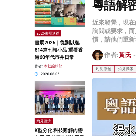
粵語解
近來發覺，現在
詢問或要求，而
2026書展巡禮
慣，請他們重新
書展2026｜從劉以鬯
814篇刊報小品 重看香
作者:
黃氏
-
港60年代市井日常
作者:
本社編輯部
灼見原創
灼見獨家
2026-08-06
灼見經濟
K型分化 科技難解內需