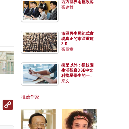
西方世界兩批政客
張建雄
市區再生局範式實
現真正的市區重建
3.0
張量童
摘星以外：從校園
生活觀察DSE中文
科摘星學生的一點
特質
來文
推薦作家
Copy
Link