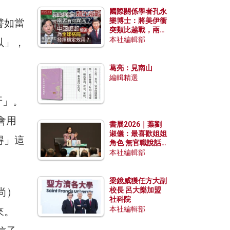
國際關係學者孔永
樂博士：將美伊衝
譬如當
突類比越戰，兩者
有何異同？中國崛
本社編輯部
以」，
起能否為全球格局
發揮穩定效用？
葛亮：見南山
編輯精選
呀」。
會用
書展2026｜葉劉
淑儀：最喜歡姐姐
得」這
角色 無官職說話
包袱少
本社編輯部
梁鏡威獲任方大副
尚）
校長 呂大樂加盟
社科院
本社編輯部
來。