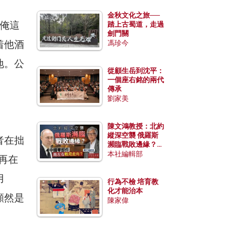
金秋文化之旅──
，俺這
踏上古蜀道，走過
劍門關
着他酒
馮珍今
地。公
從顧生岳到沈平：
一個座右銘的兩代
傳承
劉家美
陳文鴻教授：北約
縱深空襲 俄羅斯
者在拙
瀕臨戰敗邊緣？中
國零部件能左右戰
本社編輯部
再在
局走向？
用
行為不檢 培育教
化才能治本
顯然是
陳家偉