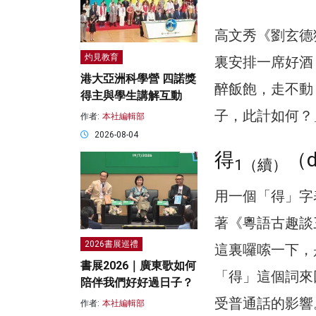
高文秀《劉玄德
灼見教育
裏安排一席好酒
港大亞洲科學營 四諾獎
醉飯飽，走不動
得主與學生講解互動
子，此計如何？
作者:
本社編輯部
2026-08-04
得
（d
1（續）
用一個「得」字
著《粵語古趣談
2026書展巡禮
這裏囉嗦一下，
書展2026｜廣東歌如何
「得」這個詞來
陪伴我們好好過日子？
受普通話的影響
作者:
本社編輯部