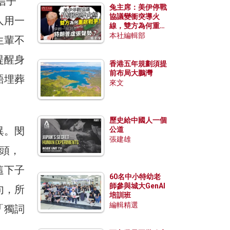
信子
兔主席：美伊停戰
協議變衝突導火
人用一
線，雙方為何重啟
戰爭？伊朗一早洞
本社編輯部
生輩不
悉特朗普虛張聲
勢？
提醒身
香港五年規劃須提
前布局大鵬灣
語埋葬
來文
歷史給中國人一個
異。閔
公道
張建雄
開頭，
這下子
60名中小特幼老
師參與城大GenAI
句，所
培訓班
編輯精選
「獨詞