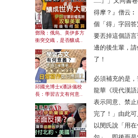
……』」又同書
何避免遭AI演算法操
控？
得摩？』僧云︰
個「得」字回答
鄧飛：俄烏、美伊多方
要丟掉這個語言
衝突交織，是否釀成世
邊的後生輩，請
界大戰？ 伊朗甘冒政權
風險攻擊美軍，背後有
了！
何盤算？
必須補充的是，
邱國光博士x潘詠儀校
龍華《現代漢語
長：學習古文有何意
表示同意、禁止
義？ 粵語怎樣傳承文言
文之美？ 日常寫作如何
完了！」由此可
應用？
以閔氏說「用在
句」，即後面是