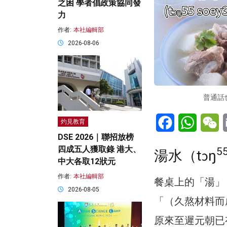
之困 學者倡政策協同發
力
作者:
本社編輯部
2026-08-06
普通話
Facebook
WhatsA
W
灼見教育
DSE 2026｜聯招放榜
四成五人獲取錄 港大、
5
湯水（tɔŋ
中大各取12狀元
作者:
本社編輯部
餐桌上的「湯」
2026-08-05
「（久熬材料而
原來至遲元朝已