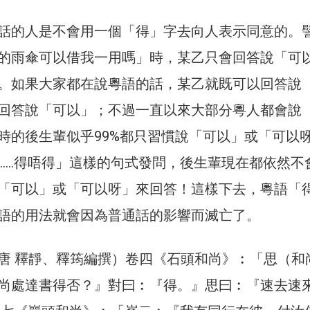
話的人是不會用一個「得」字去向人表示同意的。
的雨傘可以借我一用嗎」時，某乙只會回答說「可
。如果大家都在說粵語的話，某乙就既可以回答說
回答說「可以」；不過一直以來大部分粵人都會說
時的後生輩似乎99%都只習慣說「可以」或「可以
……得唔得」這樣的句式發問，後生輩現在都依然不
「可以」或「可以呀」來回答！這樣下去，粵語「
語的用法就會因為普通話的影響而滅亡了。
唐 釋靜、釋筠編撰）卷四《石頭和尚》︰「思（和
尚處達書得否？』對曰︰『得。』思曰︰『速去速