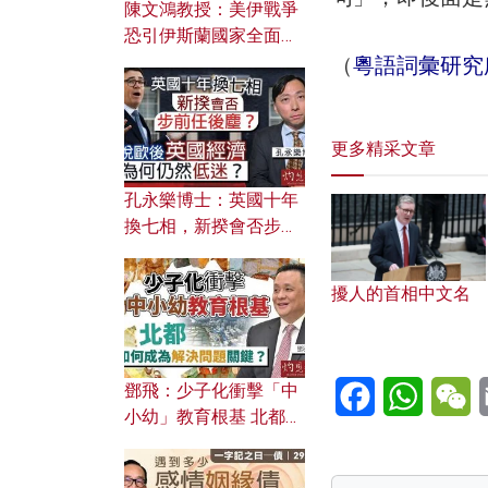
陳文鴻教授：美伊戰爭
恐引伊斯蘭國家全面反
撲？ 俄羅斯欲聯合伊朗
（
粵語詞彙研究
對付北約美國？
更多精采文章
孔永樂博士：英國十年
換七相，新揆會否步前
任後塵？脫歐後英國經
濟為何仍然低迷？
擾人的首相中文名
Facebook
WhatsA
W
鄧飛：少子化衝擊「中
小幼」教育根基 北都如
何成為解決問題關鍵？