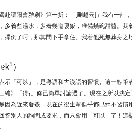
獨赴讓陽會雜劇》第一折︰「[蒯越云]」我有一計
，多着些湯水，多着幾道嗄飯，准備幾碗甜醬。我
，撑倒了呵，那其間下手拿住。我着他死無葬身之
」
5
ɐk
）
表示「可以」，是粵語和古漢語的習慣。這一點筆
三編》「得
」條已簡單討論過了。現在之所以決定
1
是因為近來發覺，現在的後生輩似乎都已經不習慣
回答別人的詢問或要求，而只會用「可以」了！這
。