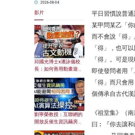
2026-08-04
影片
平日習慣說普通
某甲問某乙「你
而不會說「得」
「得」，也可以
「得」。可是現
邱國光博士x潘詠儀校
長：如何善用動畫遊戲
即使發問者用「
提升學習古文動機？
「得」而只會用
個傳承自古代漢
《祖堂集》（南
劉寧榮教授：互聯網的
開放反催生資訊繭房，
曰︰『你去讓和
AI能避開相同困局？如