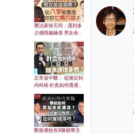
曆法家侯天同：遇到多
少感情姻緣債 男女命途
迥異？ 從八字能看透你
的七情六欲？
左常波中醫： 從痛症到
內科病 針灸如何透過解
筋結 精準調理身體？
鄭俊傑校長X陳穎華主