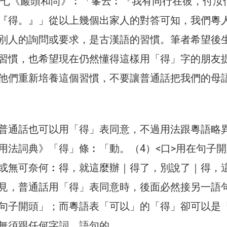
卷七《巖頭和尚》︰「峯云︰『我有同行在彼，付汝
『得。』」從以上幾個出家人的對答可知，我們粵
別人的詢問或要求，是古漢語的習慣。筆者希望後
習慣，也希望現在仍然懂得這樣用「得」字的朋友
他們重新培養這個習慣，不要讓普通話把我們的母
普通話也可以用「得」表同意，不過用法跟粵語略
用法詞典》「得」條︰「動。（4）<口>用在句子
或無可奈何︰得，就這麼辦｜得了，別說了｜得，
見，普通話用「得」表同意時，後面必然接另一語
句子開頭」；而粵語表「可以」的「得」卻可以是
無須跟任何字詞、語句的。