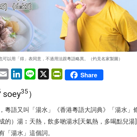
也可以用「得」表同意，不過用法跟粵語略異。（灼見名家製圖）
pp
eChat
Email
LinkedIn
Line
X
PrintFriendly
Share
5
35
soey
）
，粵語又叫「湯水」《香港粵語大詞典》「湯水」
成的）湯︰天熱，飲多啲湯水[天氣熱，多喝點兒湯
有「湯水」這個詞。