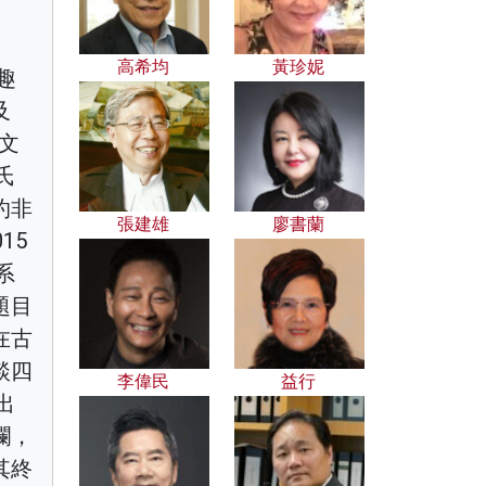
高希均
黃珍妮
趣
及
文
氏
灼非
張建雄
廖書蘭
15
系
題目
在古
談四
李偉民
益行
出
瀾，
其終