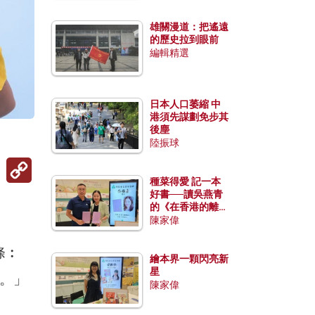
雄關漫道：把遙遠
的歷史拉到眼前
編輯精選
日本人口萎縮 中
港須先謀劃免步其
後塵
陸振球
Copy
Link
種菜得愛 記一本
好書──讀吳燕青
的《在香港的離島
種菜》
陳家偉
條︰
繪本界一顆閃亮新
星
]。」
陳家偉