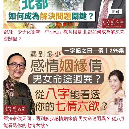
鄧飛：少子化衝擊「中小幼」教育根基 北都如何成為解決問
題關鍵？
曆法家侯天同：遇到多少感情姻緣債 男女命途迥異？ 從八字
能看透你的七情六欲？