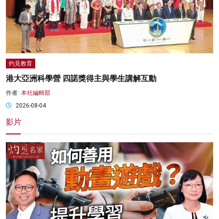
灼見教育
港大亞洲科學營 四諾獎得主與學生講解互動
作者:
本社編輯部
2026-08-04
影片