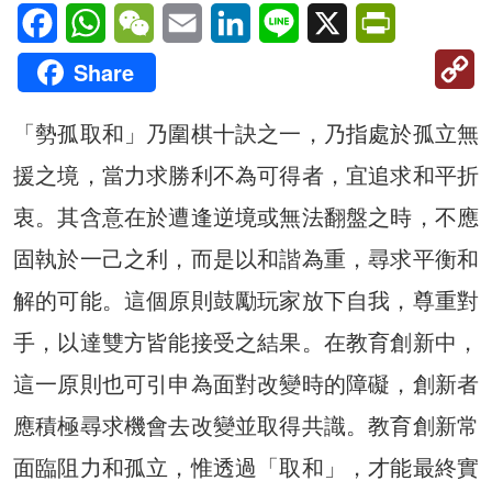
Facebook
WhatsApp
WeChat
Email
LinkedIn
Line
X
PrintFriendl
C
Share
Li
「勢孤取和」乃圍棋十訣之一，乃指處於孤立無
援之境，當力求勝利不為可得者，宜追求和平折
衷。其含意在於遭逢逆境或無法翻盤之時，不應
固執於一己之利，而是以和諧為重，尋求平衡和
解的可能。這個原則鼓勵玩家放下自我，尊重對
手，以達雙方皆能接受之結果。在教育創新中，
這一原則也可引申為面對改變時的障礙，創新者
應積極尋求機會去改變並取得共識。教育創新常
面臨阻力和孤立，惟透過「取和」，才能最終實