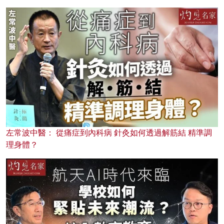
左常波中醫： 從痛症到內科病 針灸如何透過解筋結 精準調
理身體？