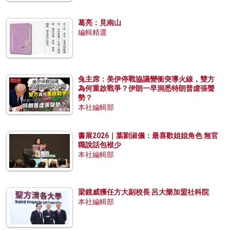
葛亮：見南山
編輯精選
兔主席：美伊停戰協議變衝突導火線，雙方
為何重啟戰爭？伊朗一早洞悉特朗普虛張聲
勢？
本社編輯部
書展2026｜葉劉淑儀：最喜歡姐姐角色 無官
職說話包袱少
本社編輯部
梁鏡威獲任方大副校長 呂大樂加盟社科院
本社編輯部