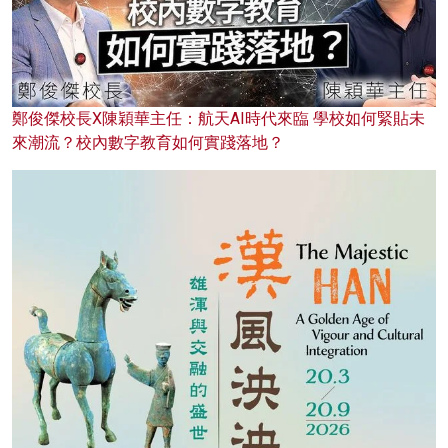
鄭俊傑校長X陳穎華主任：航天AI時代來臨 學校如何緊貼未
來潮流？校內數字教育如何實踐落地？