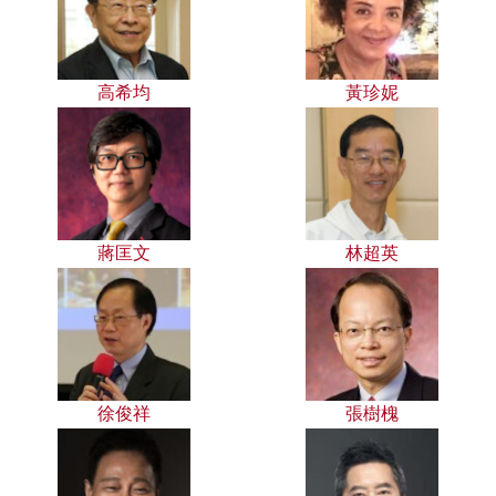
高希均
黃珍妮
蔣匡文
林超英
徐俊祥
張樹槐