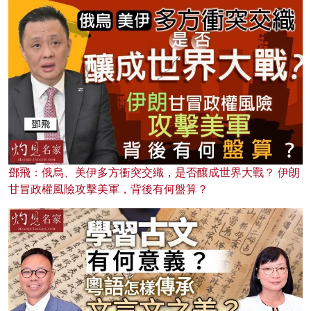
鄧飛：俄烏、美伊多方衝突交織，是否釀成世界大戰？ 伊朗
甘冒政權風險攻擊美軍，背後有何盤算？