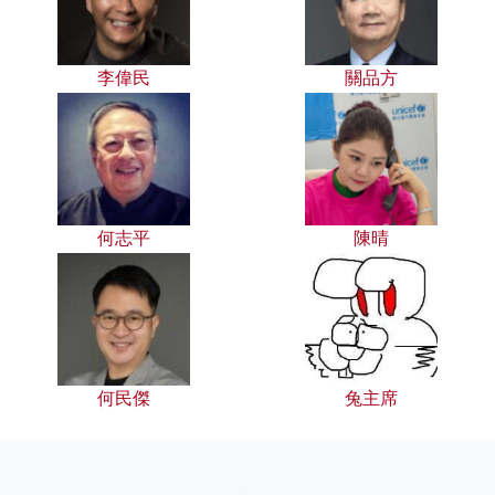
李偉民
關品方
何志平
陳晴
何民傑
兔主席