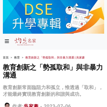
政局
教育
文化
財經
首頁
教育
教育創新之「勢孤取和」與非暴力溝通 | 吳家豪
生活
教育創新之「勢孤取和」與非暴力
溝通
健康
商業
教育創新常面臨阻力和孤立，惟透過「取和」，
才能最終實現教育創新的和諧與成功。
科技
影片
作者:
吳家豪
- 2023-07-06