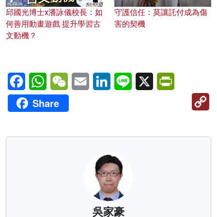
邱國光博士x潘詠儀校長：如
守護信任：莫讓託付成為傷
何善用動畫遊戲 提升學習古
害的契機
文動機？
Facebook
WhatsApp
WeChat
Email
LinkedIn
Line
X
PrintFriendl
C
Share
Li
吳家豪