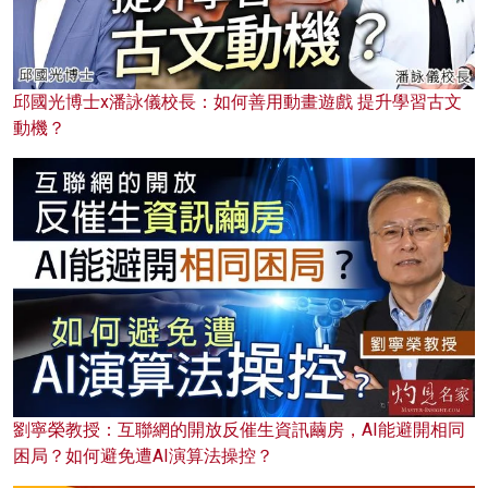
邱國光博士x潘詠儀校長：如何善用動畫遊戲 提升學習古文
動機？
劉寧榮教授：互聯網的開放反催生資訊繭房，AI能避開相同
困局？如何避免遭AI演算法操控？