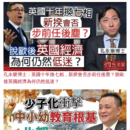
孔永樂博士：英國十年換七相，新揆會否步前任後塵？脫歐
後英國經濟為何仍然低迷？