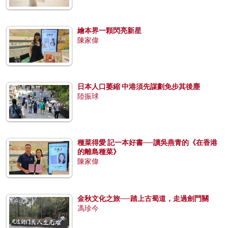
繪本界一顆閃亮新星
陳家偉
日本人口萎縮 中港須先謀劃免步其後塵
陸振球
種菜得愛 記一本好書──讀吳燕青的《在香港
的離島種菜》
陳家偉
金秋文化之旅──踏上古蜀道，走過劍門關
馮珍今