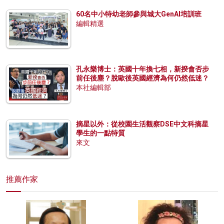
60名中小特幼老師參與城大GenAI培訓班
編輯精選
孔永樂博士：英國十年換七相，新揆會否步
前任後塵？脫歐後英國經濟為何仍然低迷？
本社編輯部
摘星以外：從校園生活觀察DSE中文科摘星
學生的一點特質
來文
推薦作家