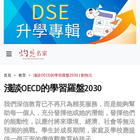
政局
教育
文化
財經
首頁
教育
淺談OECD的學習羅盤2030 | 劉煦元
生活
淺談OECD的學習羅盤2030
健康
我們深信教育已不再只為精英服務，而是能夠幫
商業
助每一個人，充分發揮他或她的潛能，發揮他們
的能動性，以應付將來環境、經濟、社會等無法
科技
預測的挑戰。學生於成長期間，家庭及學校應提
影片
供一個正面的價值觀教育給孩子。