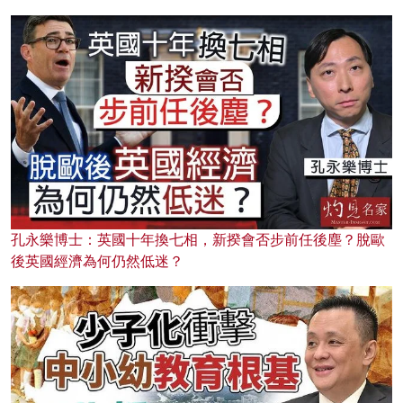
孔永樂博士：英國十年換七相，新揆會否步前任後塵？脫歐
後英國經濟為何仍然低迷？