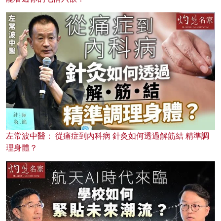
左常波中醫： 從痛症到內科病 針灸如何透過解筋結 精準調
理身體？