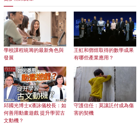
學校課程統籌的最新角色與
王虹和鄧煜取得的數學成果
發展
有哪些產業應用？
邱國光博士x潘詠儀校長：如
守護信任：莫讓託付成為傷
何善用動畫遊戲 提升學習古
害的契機
文動機？