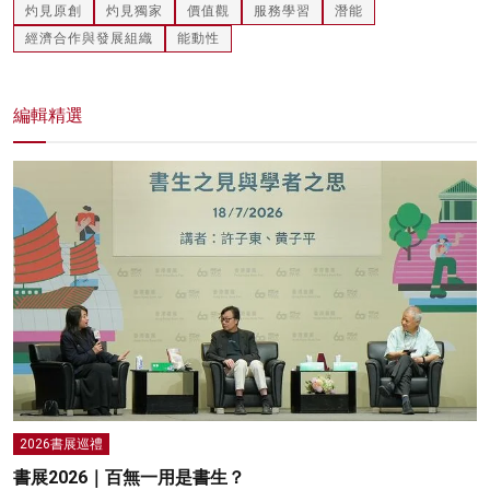
灼見原創
灼見獨家
價值觀
服務學習
潛能
經濟合作與發展組織
能動性
編輯精選
2026書展巡禮
書展2026｜百無一用是書生？