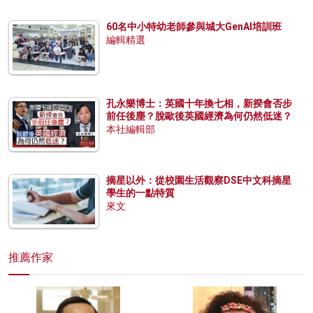
60名中小特幼老師參與城大GenAI培訓班
編輯精選
孔永樂博士：英國十年換七相，新揆會否步
前任後塵？脫歐後英國經濟為何仍然低迷？
本社編輯部
摘星以外：從校園生活觀察DSE中文科摘星
學生的一點特質
來文
推薦作家