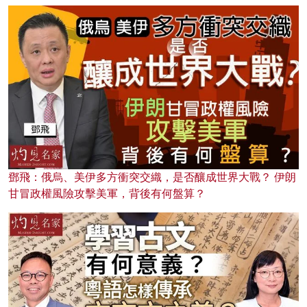
鄧飛：俄烏、美伊多方衝突交織，是否釀成世界大戰？ 伊朗
甘冒政權風險攻擊美軍，背後有何盤算？