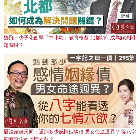
鄧飛：少子化衝擊「中小幼」教育根基 北都如何成為解決問
題關鍵？
曆法家侯天同：遇到多少感情姻緣債 男女命途迥異？ 從八字
能看透你的七情六欲？