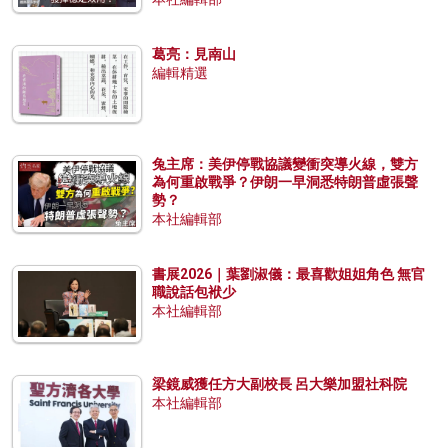
葛亮：見南山
編輯精選
兔主席：美伊停戰協議變衝突導火線，雙方
為何重啟戰爭？伊朗一早洞悉特朗普虛張聲
勢？
本社編輯部
書展2026｜葉劉淑儀：最喜歡姐姐角色 無官
職說話包袱少
本社編輯部
梁鏡威獲任方大副校長 呂大樂加盟社科院
本社編輯部