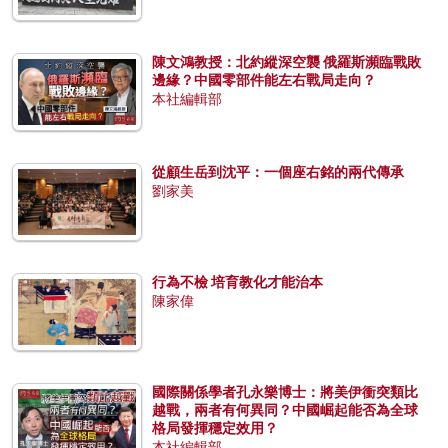
陳文鴻教授：北約縱深空襲 俄羅斯瀕臨戰敗
邊緣？中國零部件能左右戰局走向？
本社編輯部
從顧生岳到沈平：一個座右銘的兩代傳承
劉家美
行為不檢 培育教化才能治本
陳家偉
國際關係學者孔永樂博士：將美伊衝突類比
越戰，兩者有何異同？中國崛起能否為全球
格局發揮穩定效用？
本社編輯部