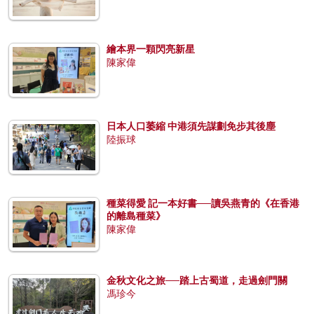
繪本界一顆閃亮新星
陳家偉
日本人口萎縮 中港須先謀劃免步其後塵
陸振球
種菜得愛 記一本好書──讀吳燕青的《在香港
的離島種菜》
陳家偉
金秋文化之旅──踏上古蜀道，走過劍門關
馮珍今