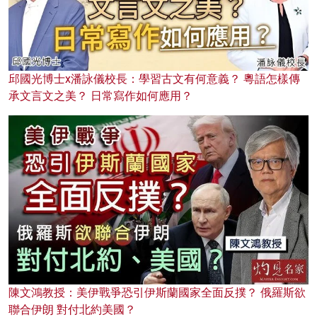
邱國光博士x潘詠儀校長：學習古文有何意義？ 粵語怎樣傳
承文言文之美？ 日常寫作如何應用？
陳文鴻教授：美伊戰爭恐引伊斯蘭國家全面反撲？ 俄羅斯欲
聯合伊朗 對付北約美國？