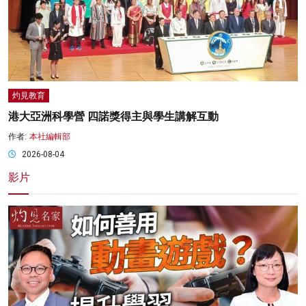
灼見教育
港大亞洲科學營 四諾獎得主與學生講解互動
作者:
本社編輯部
2026-08-04
影片