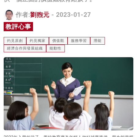
名家榜
作者:
劉煦元
- 2023-01-27
灼見活動
教評心事
關於我們
灼見原創
灼見獨家
價值觀
服務學習
潛能
經濟合作與發展組織
能動性