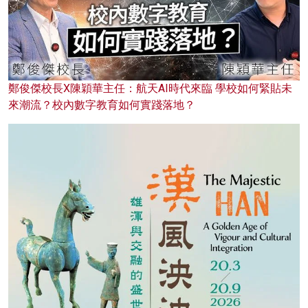
鄭俊傑校長X陳穎華主任：航天AI時代來臨 學校如何緊貼未
來潮流？校內數字教育如何實踐落地？