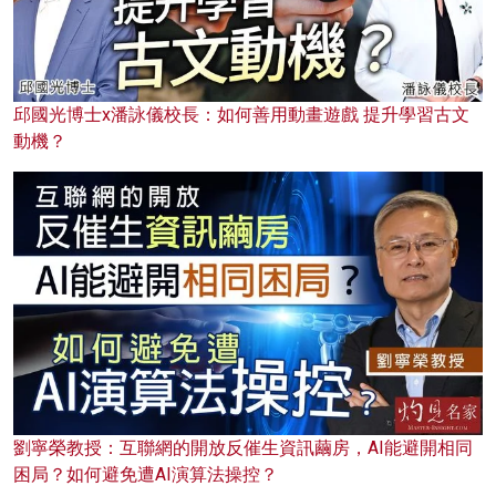
邱國光博士x潘詠儀校長：如何善用動畫遊戲 提升學習古文
動機？
劉寧榮教授：互聯網的開放反催生資訊繭房，AI能避開相同
困局？如何避免遭AI演算法操控？