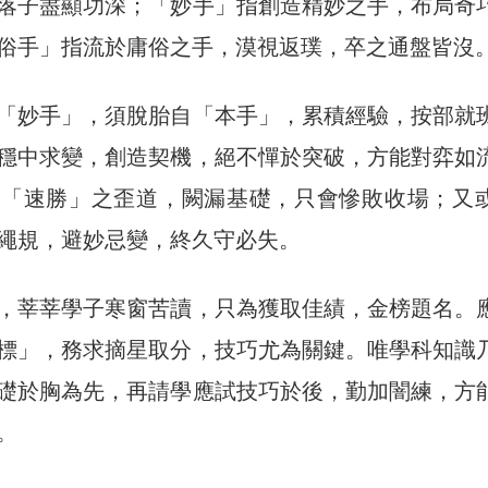
落子盡顯功深；「妙手」指創造精妙之手，布局奇
俗手」指流於庸俗之手，漠視返璞，卒之通盤皆沒
「妙手」，須脫胎自「本手」，累積經驗，按部就
穩中求變，創造契機，絕不憚於突破，方能對弈如
謂「速勝」之歪道，闕漏基礎，只會慘敗收場；又
繩規，避妙忌變，終久守必失。
，莘莘學子寒窗苦讀，只為獲取佳績，金榜題名。
標」，務求摘星取分，技巧尤為關鍵。唯學科知識
礎於胸為先，再請學應試技巧於後，勤加闇練，方
。