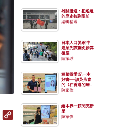
雄關漫道：把遙遠
的歷史拉到眼前
編輯精選
日本人口萎縮 中
港須先謀劃免步其
後塵
陸振球
種菜得愛 記一本
好書──讀吳燕青
的《在香港的離島
種菜》
陳家偉
）
繪本界一顆閃亮新
星
Copy
Link
陳家偉