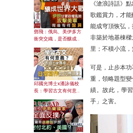
何避免遭AI演算法操
《滄浪詩話》點
控？
歌鑑賞力，才能
能成穹頂恢弘，
鄧飛：俄烏、美伊多方
非築於地基棟樑
衝突交織，是否釀成世
界大戰？ 伊朗甘冒政權
里；不積小流，
風險攻擊美軍，背後有
何盤算？
可是，止步本功
重，領略題型變
邱國光博士x潘詠儀校
績。故此，學
長：學習古文有何意
義？ 粵語怎樣傳承文言
手」之害。
文之美？ 日常寫作如何
應用？