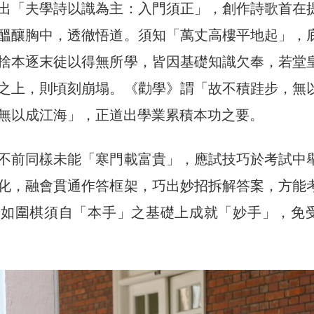
出「夫學詩以識為主：入門須正」，創作詩歌首在
醞釀胸中，透徹悟道。須知「萬丈高樓平地起」，
捨本逐末徒以得無所學，皆因基礎知識欠奉，若堂
之上，則頃刻崩塌。
《勸學》謂「故不積跬步，無
無以成江海」，正道出學業累積本功之要。
不前同樣未能「寒門載富貴」，應試技巧於考試中
化，融會貫通作答框架，巧出妙招拆解答案，方能
習如圍棋須自「本手」之基礎上成就「妙手」，免