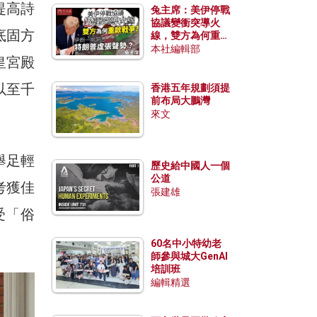
提高詩
兔主席：美伊停戰
協議變衝突導火
底固方
線，雙方為何重啟
戰爭？伊朗一早洞
本社編輯部
皇宮殿
悉特朗普虛張聲
勢？
以至千
香港五年規劃須提
前布局大鵬灣
來文
舉足輕
歷史給中國人一個
公道
考獲佳
張建雄
受「俗
60名中小特幼老
師參與城大GenAI
培訓班
編輯精選