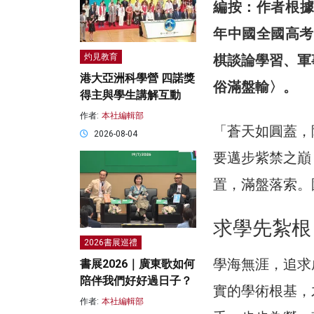
編按：作者根
年中國全國高考
棋談論學習、軍
灼見教育
港大亞洲科學營 四諾獎
俗滿盤輸〉。
得主與學生講解互動
作者:
本社編輯部
「蒼天如圓蓋，
2026-08-04
要邁步紫禁之巔
置，滿盤落索。
求學先紮根
2026書展巡禮
學海無涯，追求
書展2026｜廣東歌如何
陪伴我們好好過日子？
實的學術根基，
作者:
本社編輯部