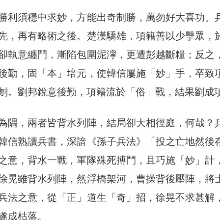
勝利須穩中求妙，方能出奇制勝，萬勿好大喜功。
先，再有略術之後。楚漢驕雄，項籍善以少擊眾，
卻執意纏鬥，漸陷包圍泥濘，更遭彭越斷糧；反之
後勤，固「本」培元，使韓信屢施「妙」手，卒致
刎。劉邦銳意後勤，項籍流於「俗」戰，結果劉成
為隅，兩者皆背水列陣，結局卻大相徑庭，何哉？
韓信熟讀兵書，深諳《孫子兵法》「投之亡地然後
之意，背水一戰，軍隊殊死搏鬥，且巧施「妙」計
徐晃雖背水列陣，然浮橋架河，曹操背後壓陣，將
兵法之意，從「正」道生「奇」招，徐晃不求甚解
遂成枯落。