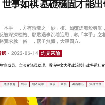
：世事如棋 基礎穩固才能出
「本手」，方有珍瓏之「妙」棋。如墮煙海般尋覓
反被深深桎梏。願君遇事沉着迎戰，執「本手」之
務實求脫「俗」，落子無悔，大殺四方。
精選
- 2022-06-14
灼見來論
智庫成員、立法會議員助理、香港中文大學政治與行政學系社會
應試教育
劉邦
地產霸權
戰爭
圍棋
明治維新
洋務運動