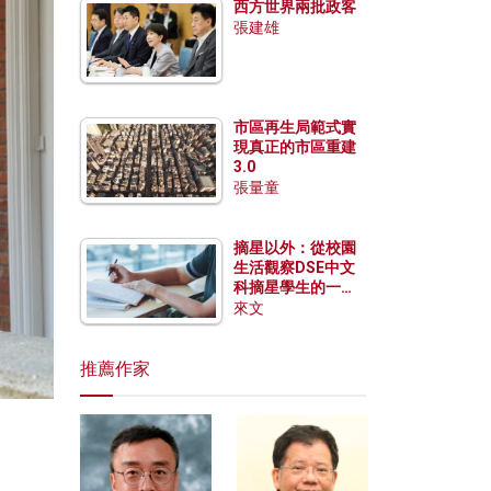
西方世界兩批政客
張建雄
市區再生局範式實
現真正的市區重建
3.0
張量童
摘星以外：從校園
生活觀察DSE中文
科摘星學生的一點
特質
來文
推薦作家