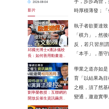
手，步步為營，
2026-08-04
時厚積薄發；「
影片
執子者欲要達致
「棋力」，然後
反，若只習所
邱國光博士x潘詠儀校
「本手」，墨守
長：如何善用動畫遊戲
提升學習古文動機？
學業之道亦如是
育「以結果為目
之根，須了然基
劉寧榮教授：互聯網的
變通，遨遊實學
開放反催生資訊繭房，
AI能避開相同困局？如