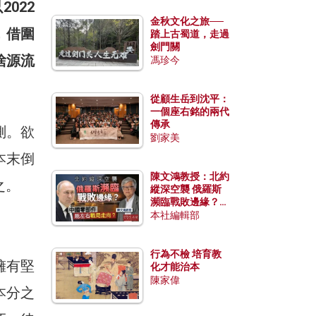
022
金秋文化之旅──
，借圍
踏上古蜀道，走過
劍門關
捨源流
馮珍今
從顧生岳到沈平：
一個座右銘的兩代
傳承
測。欲
劉家美
本末倒
陳文鴻教授：北約
之。
縱深空襲 俄羅斯
瀕臨戰敗邊緣？中
國零部件能左右戰
本社編輯部
局走向？
行為不檢 培育教
擁有堅
化才能治本
陳家偉
本分之