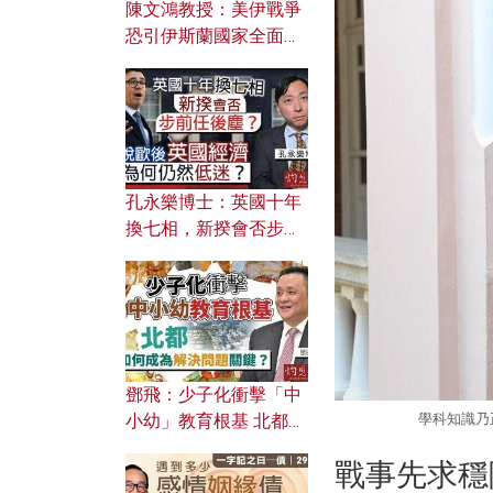
陳文鴻教授：美伊戰爭
恐引伊斯蘭國家全面反
撲？ 俄羅斯欲聯合伊朗
對付北約美國？
孔永樂博士：英國十年
換七相，新揆會否步前
任後塵？脫歐後英國經
濟為何仍然低迷？
鄧飛：少子化衝擊「中
小幼」教育根基 北都如
學科知識乃正
何成為解決問題關鍵？
戰事先求穩