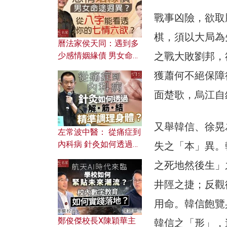
戰事凶險，欲取
棋，須以大局為
曆法家侯天同：遇到多
之戰大敗劉邦，
少感情姻緣債 男女命途
迥異？ 從八字能看透你
獲蕭何不絕保障
的七情六欲？
面楚歌，烏江自
又舉韓信、徐晃
左常波中醫： 從痛症到
內科病 針灸如何透過解
失之「本」異。
筋結 精準調理身體？
之死地然後生」
井陘之捷；反觀
用命。韓信飽覽
鄭俊傑校長X陳穎華主
韓信之「形」，