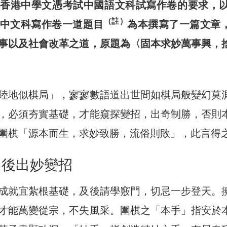
據
香港中學文憑考試中國語文科試寫作卷的要求，以2
（註）
中文科寫作卷一道題目
為本撰寫了一篇文章
事以及社會改革之道，原題為〈固本求妙萬事興，
陸地似棋局」，寥寥數語道出世間如棋局般變幻莫
，必須夯實基礎，才能窺探變招，出奇制勝，否則
圍棋「源本而生，求妙致勝，流俗則敗」，此言得
 後出妙變招
成就宜紮根基礎，及後請學竅門，切忌一步登天。
才能萬變從宗，不失風采。圍棋之「本手」指安於