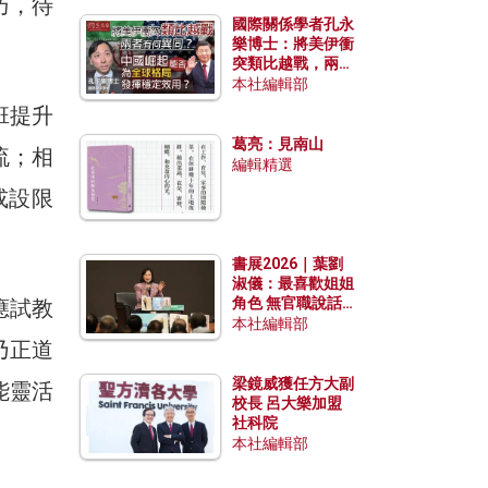
巧，待
國際關係學者孔永
。
樂博士：將美伊衝
突類比越戰，兩者
有何異同？中國崛
本社編輯部
起能否為全球格局
班提升
發揮穩定效用？
葛亮：見南山
流；相
編輯精選
或設限
書展2026｜葉劉
淑儀：最喜歡姐姐
角色 無官職說話
應試教
包袱少
本社編輯部
乃正道
梁鏡威獲任方大副
能靈活
校長 呂大樂加盟
社科院
本社編輯部