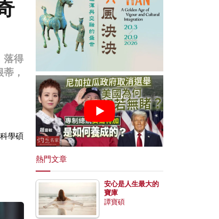
奇
，落得
根蒂，
科學碩
熱門文章
安心是人生最大的
寶庫
譚寶碩