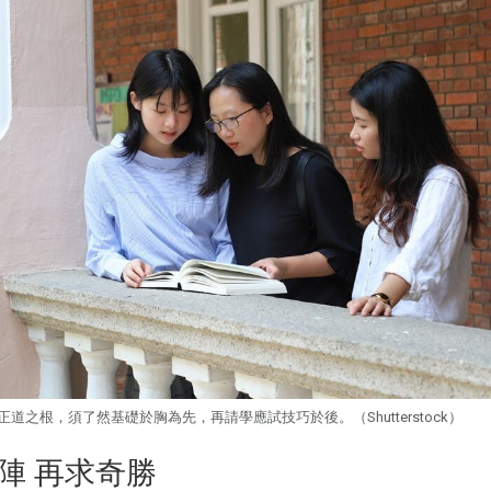
道之根，須了然基礎於胸為先，再請學應試技巧於後。（Shutterstock）
陣 再求奇勝