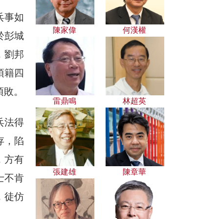
兵事如
陳家偉
何漢權
於彭城
，劉邦
項籍四
項敗。
雷鼎鳴
林超英
兵法得
存，陷
，方有
張建雄
陳章華
士不肯
，徒仿