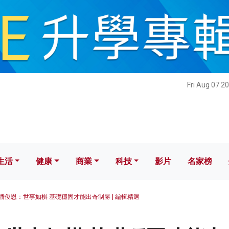
健康
商業
科技
影片
名家榜
Fri Aug 07 2
生活
健康
商業
科技
影片
名家榜
潘俊恩：世事如棋 基礎穩固才能出奇制勝 | 編輯精選