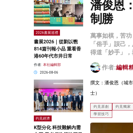
潘俊恩
制勝
2026書展巡禮
萬事如棋，苦功
書展2026｜從劉以鬯
「俗手」誤己，
814篇刊報小品 重看香
得道「妙手」，
港60年代市井日常
作者:
本社編輯部
作者:
編輯
2026-08-06
撰文：潘俊恩（城市
士）
灼見原創
灼見獨家
學習技巧
灼見經濟
K型分化 科技難解內需