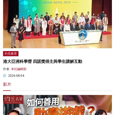
灼見教育
港大亞洲科學營 四諾獎得主與學生講解互動
作者:
本社編輯部
2026-08-04
影片