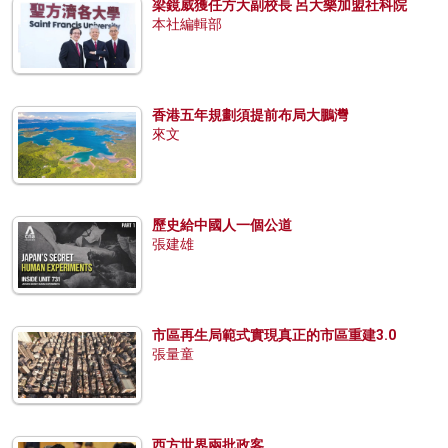
梁鏡威獲任方大副校長 呂大樂加盟社科院
本社編輯部
香港五年規劃須提前布局大鵬灣
來文
歷史給中國人一個公道
張建雄
市區再生局範式實現真正的市區重建3.0
張量童
西方世界兩批政客