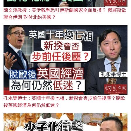
陳文鴻教授：美伊戰爭恐引伊斯蘭國家全面反撲？ 俄羅斯欲
聯合伊朗 對付北約美國？
孔永樂博士：英國十年換七相，新揆會否步前任後塵？脫歐
後英國經濟為何仍然低迷？