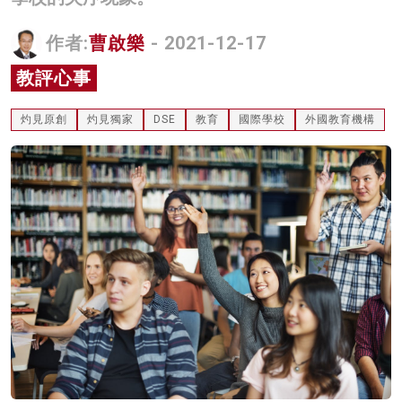
名家榜
作者:
曹啟樂
- 2021-12-17
灼見活動
教評心事
關於我們
灼見原創
灼見獨家
DSE
教育
國際學校
外國教育機構