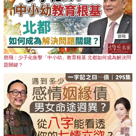
鄧飛：少子化衝擊「中小幼」教育根基 北都如何成為解決問
題關鍵？