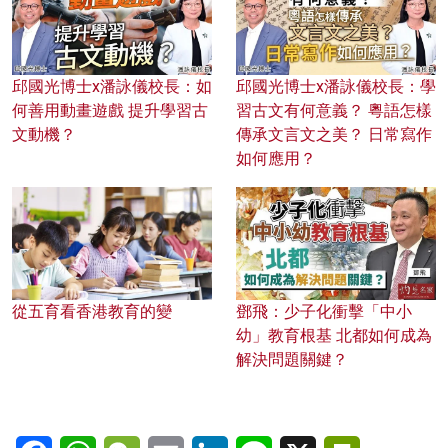
邱國光博士x潘詠儀校長：如
邱國光博士x潘詠儀校長：學
何善用動畫遊戲 提升學習古
習古文有何意義？ 粵語怎樣
文動機？
傳承文言文之美？ 日常寫作
如何應用？
從五育看香港教育的變
鄧飛：少子化衝擊「中小
幼」教育根基 北都如何成為
解決問題關鍵？
Facebook
WhatsApp
WeChat
Email
LinkedIn
Line
X
PrintFriendl