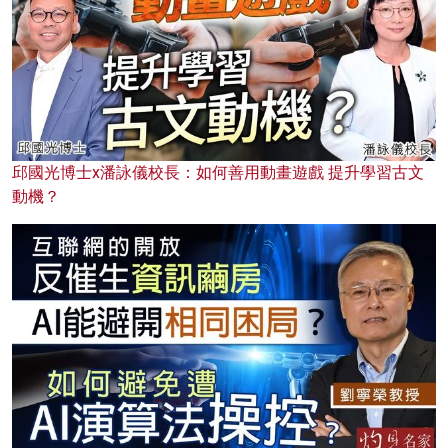
邱國光博士x潘詠儀校長：如何善用動畫遊戲 提升學習古文
動機？