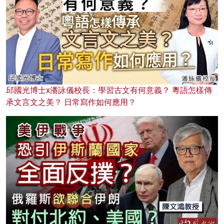
邱國光博士x潘詠儀校長：學習古文有何意義？ 粵語怎樣傳
承文言文之美？ 日常寫作如何應用？