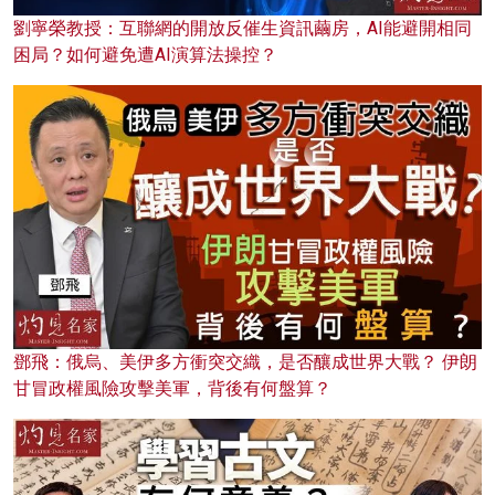
劉寧榮教授：互聯網的開放反催生資訊繭房，AI能避開相同
困局？如何避免遭AI演算法操控？
鄧飛：俄烏、美伊多方衝突交織，是否釀成世界大戰？ 伊朗
甘冒政權風險攻擊美軍，背後有何盤算？