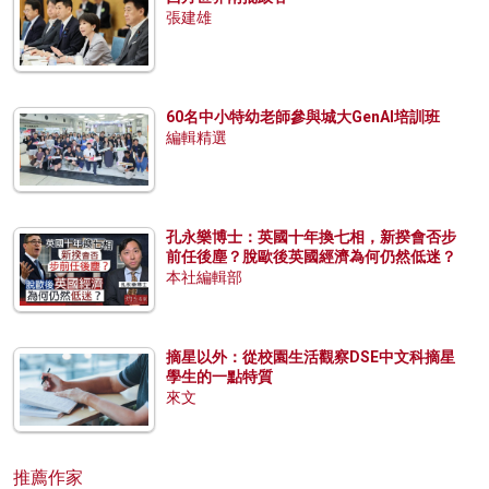
張建雄
60名中小特幼老師參與城大GenAI培訓班
編輯精選
孔永樂博士：英國十年換七相，新揆會否步
前任後塵？脫歐後英國經濟為何仍然低迷？
本社編輯部
摘星以外：從校園生活觀察DSE中文科摘星
學生的一點特質
來文
推薦作家