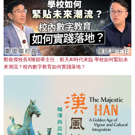
鄭俊傑校長X陳穎華主任：航天AI時代來臨 學校如何緊貼未
來潮流？校內數字教育如何實踐落地？