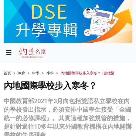
政局
教育
文化
財經
首頁
教育
中學
小學
內地國際學校步入寒冬？ | 曹啟樂
生活
內地國際學校步入寒冬？
健康
中國教育部2021年3月向包括雙語私立學校在內
商業
的學校發出指示，必須安排中國學生接受「全國
統一的必修課程」。其實這種加強規管的措施，
科技
是針對過往10多年以來外國教育機構在內地開辦
影片
學校的失序現象。