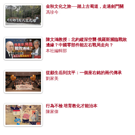
金秋文化之旅──踏上古蜀道，走過劍門關
馮珍今
陳文鴻教授：北約縱深空襲 俄羅斯瀕臨戰敗
邊緣？中國零部件能左右戰局走向？
本社編輯部
從顧生岳到沈平：一個座右銘的兩代傳承
劉家美
行為不檢 培育教化才能治本
陳家偉