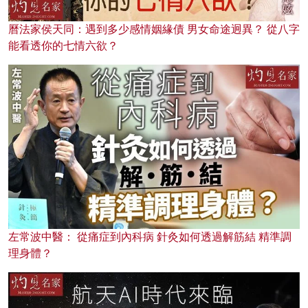
曆法家侯天同：遇到多少感情姻緣債 男女命途迥異？ 從八字
能看透你的七情六欲？
左常波中醫： 從痛症到內科病 針灸如何透過解筋結 精準調
理身體？