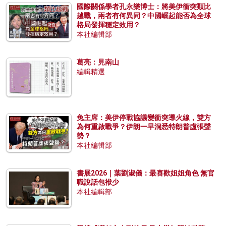
國際關係學者孔永樂博士：將美伊衝突類比
越戰，兩者有何異同？中國崛起能否為全球
格局發揮穩定效用？
本社編輯部
葛亮：見南山
編輯精選
兔主席：美伊停戰協議變衝突導火線，雙方
為何重啟戰爭？伊朗一早洞悉特朗普虛張聲
勢？
本社編輯部
書展2026｜葉劉淑儀：最喜歡姐姐角色 無官
職說話包袱少
本社編輯部