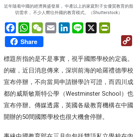
近年隨着中國的經濟興盛發展， 中產以上的家庭對子女優質教育的殷
切需求， 不少人嚮往外國的教育模式。（Shutterstock）
Facebook
WhatsApp
WeChat
Email
LinkedIn
Line
X
PrintFriendl
C
Share
Li
標題所指的是不是事實，視乎國際學校的定義。
的確，近日消息傳來，深圳前海的哈羅禮德學校
宣布停辦，不向當局申請辦學許可證，而四川成
都的威斯敏斯特公學（Westminster School）也
宣布停辦。傳媒透露，英國各級教育機構在中國
開辦的50間國際學校也很大機會停辦。
事緣中國教育部在三月向包括雙語私立學校在內