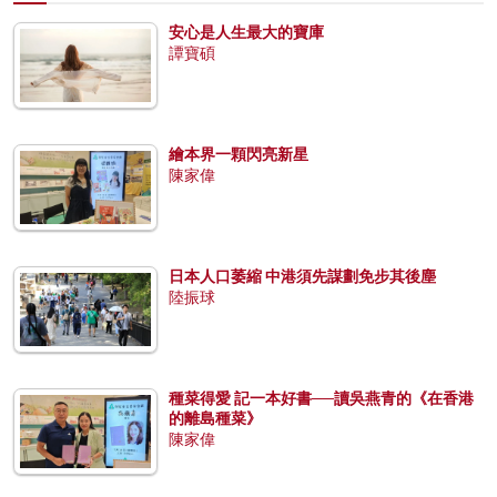
安心是人生最大的寶庫
譚寶碩
繪本界一顆閃亮新星
陳家偉
日本人口萎縮 中港須先謀劃免步其後塵
陸振球
種菜得愛 記一本好書──讀吳燕青的《在香港
的離島種菜》
陳家偉