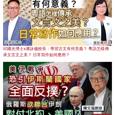
邱國光博士x潘詠儀校長：學習古文有何意義？ 粵語怎樣傳
承文言文之美？ 日常寫作如何應用？