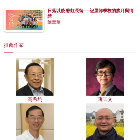
日落以後 彩虹長留──記屋邨學校的歲月與情
誼
陳章華
推薦作家
高希均
蔣匡文