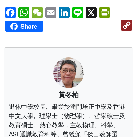
Facebook
WhatsApp
WeChat
Email
LinkedIn
Line
X
PrintFriendl
C
Share
Li
黃冬柏
退休中學校長。畢業於澳門培正中學及香港
中文大學。理學士（物理學）、哲學碩士及
教育碩士。熱心教學，主教物理、科學、
ASL通識教育科等。曾獲頒「傑出教師選