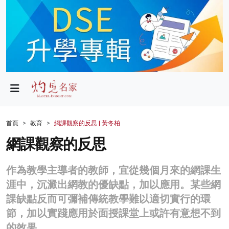
政局
教育
文化
財經
首頁
教育
網課觀察的反思 | 黃冬柏
生活
網課觀察的反思
健康
作為教學主導者的教師，宜從幾個月來的網課生
商業
涯中，沉澱出網教的優缺點，加以應用。某些網
課缺點反而可彌補傳統教學難以適切實行的環
科技
節，加以實踐應用於面授課堂上或許有意想不到
影片
的效果。