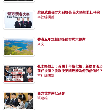
梁鏡威獲任方大副校長 呂大樂加盟社科院
本社編輯部
香港五年規劃須提前布局大鵬灣
來文
孔永樂博士：英國十年換七相，新揆會否步
前任後塵？脫歐後英國經濟為何仍然低迷？
本社編輯部
西方世界兩批政客
張建雄