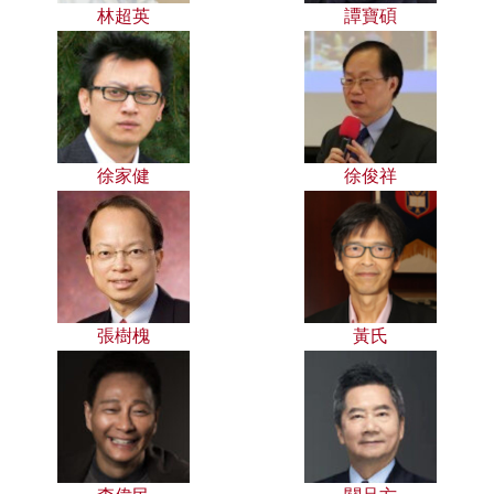
林超英
譚寶碩
徐家健
徐俊祥
張樹槐
黃氏