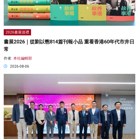
2026書展巡禮
書展2026｜從劉以鬯814篇刊報小品 重看香港60年代市井日
常
作者:
本社編輯部
2026-08-06