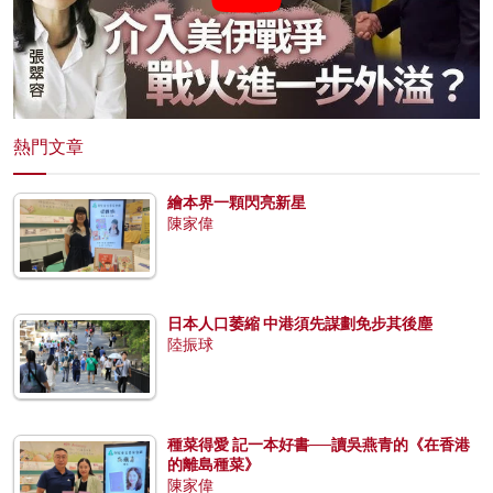
熱門文章
繪本界一顆閃亮新星
陳家偉
日本人口萎縮 中港須先謀劃免步其後塵
陸振球
種菜得愛 記一本好書──讀吳燕青的《在香港
的離島種菜》
陳家偉