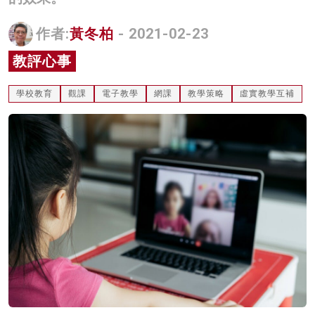
名家榜
作者:
黃冬柏
- 2021-02-23
灼見活動
教評心事
關於我們
學校教育
觀課
電子教學
網課
教學策略
虛實教學互補