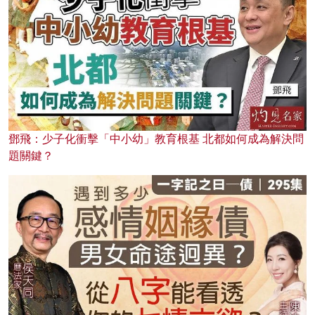
鄧飛：少子化衝擊「中小幼」教育根基 北都如何成為解決問
題關鍵？