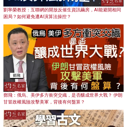
劉寧榮教授：互聯網的開放反催生資訊繭房，AI能避開相同
困局？如何避免遭AI演算法操控？
鄧飛：俄烏、美伊多方衝突交織，是否釀成世界大戰？ 伊朗
甘冒政權風險攻擊美軍，背後有何盤算？