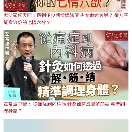
曆法家侯天同：遇到多少感情姻緣債 男女命途迥異？ 從八字
能看透你的七情六欲？
左常波中醫： 從痛症到內科病 針灸如何透過解筋結 精準調
理身體？