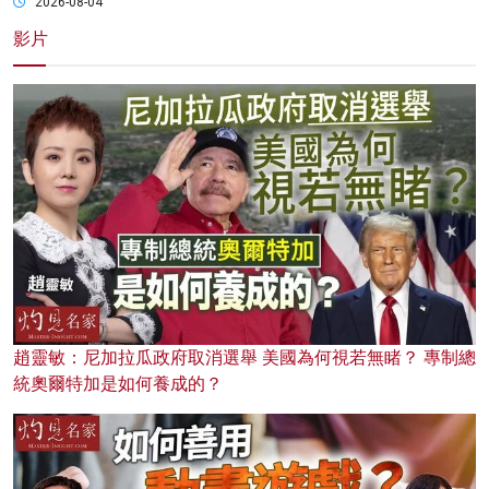
2026-08-04
影片
趙靈敏：尼加拉瓜政府取消選舉 美國為何視若無睹？ 專制總
統奧爾特加是如何養成的？