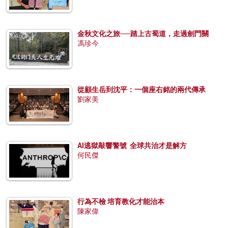
金秋文化之旅──踏上古蜀道，走過劍門關
馮珍今
從顧生岳到沈平：一個座右銘的兩代傳承
劉家美
AI逃獄敲響警號 全球共治才是解方
何民傑
行為不檢 培育教化才能治本
陳家偉