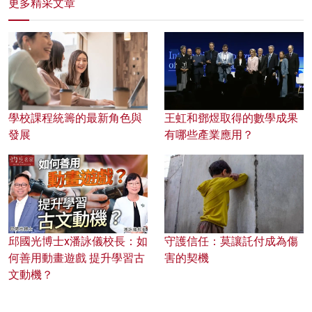
更多精采文章
學校課程統籌的最新角色與
王虹和鄧煜取得的數學成果
發展
有哪些產業應用？
邱國光博士x潘詠儀校長：如
守護信任：莫讓託付成為傷
何善用動畫遊戲 提升學習古
害的契機
文動機？