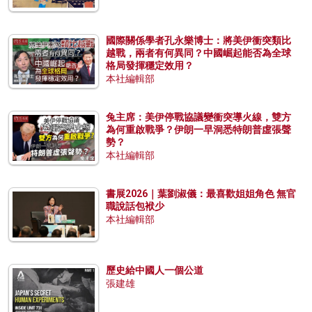
國際關係學者孔永樂博士：將美伊衝突類比
越戰，兩者有何異同？中國崛起能否為全球
格局發揮穩定效用？
本社編輯部
兔主席：美伊停戰協議變衝突導火線，雙方
為何重啟戰爭？伊朗一早洞悉特朗普虛張聲
勢？
本社編輯部
書展2026｜葉劉淑儀：最喜歡姐姐角色 無官
職說話包袱少
本社編輯部
歷史給中國人一個公道
張建雄