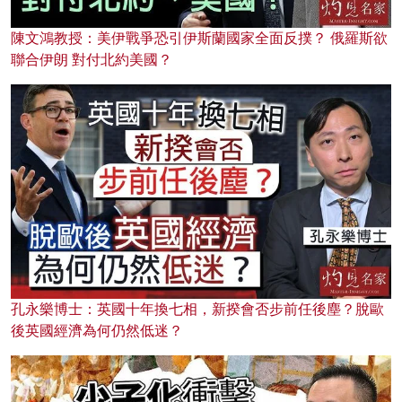
陳文鴻教授：美伊戰爭恐引伊斯蘭國家全面反撲？ 俄羅斯欲
聯合伊朗 對付北約美國？
孔永樂博士：英國十年換七相，新揆會否步前任後塵？脫歐
後英國經濟為何仍然低迷？