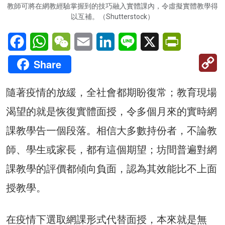
教師可將在網教經驗掌握到的技巧融入實體課內，令虛擬實體教學得
以互補。（Shutterstock）
Facebook
WhatsApp
WeChat
Email
LinkedIn
Line
X
PrintFriendl
C
Share
Li
隨著疫情的放緩，全社會都期盼復常；教育現場
渴望的就是恢復實體面授，令多個月來的實時網
課教學告一個段落。相信大多數持份者，不論教
師、學生或家長，都有這個期望；坊間普遍對網
課教學的評價都傾向負面，認為其效能比不上面
授教學。
在疫情下選取網課形式代替面授，本來就是無