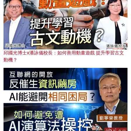
邱國光博士x潘詠儀校長：如何善用動畫遊戲 提升學習古文
動機？