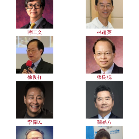
蔣匡文
林超英
徐俊祥
張樹槐
李偉民
關品方