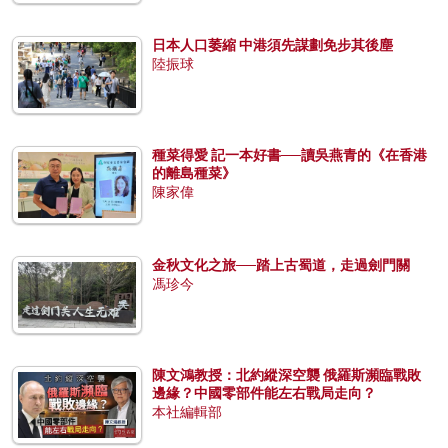
日本人口萎縮 中港須先謀劃免步其後塵
陸振球
種菜得愛 記一本好書──讀吳燕青的《在香港
的離島種菜》
陳家偉
金秋文化之旅──踏上古蜀道，走過劍門關
馮珍今
陳文鴻教授：北約縱深空襲 俄羅斯瀕臨戰敗
邊緣？中國零部件能左右戰局走向？
本社編輯部