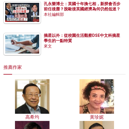
孔永樂博士：英國十年換七相，新揆會否步
前任後塵？脫歐後英國經濟為何仍然低迷？
本社編輯部
摘星以外：從校園生活觀察DSE中文科摘星
學生的一點特質
來文
推薦作家
高希均
黃珍妮