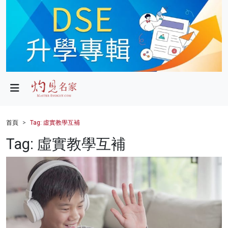
政局
教育
文化
財經
首頁
Tag: 虛實教學互補
生活
Tag: 虛實教學互補
健康
商業
科技
影片