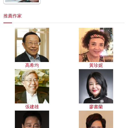
推薦作家
高希均
黃珍妮
張建雄
廖書蘭