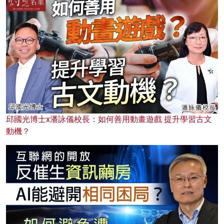
邱國光博士x潘詠儀校長：如何善用動畫遊戲 提升學習古文
動機？