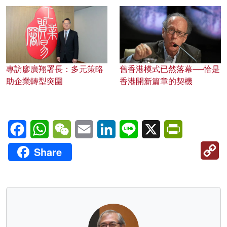
專訪廖廣翔署長：多元策略
舊香港模式已然落幕──恰是
助企業轉型突圍
香港開新篇章的契機
Facebook
WhatsApp
WeChat
Email
LinkedIn
Line
X
PrintFriendl
C
Share
Li