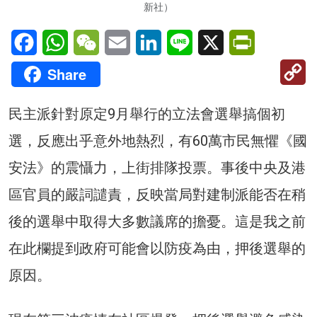
新社）
Facebook
WhatsApp
WeChat
Email
LinkedIn
Line
X
PrintFriendl
C
Share
Li
民主派針對原定9月舉行的立法會選舉搞個初
選，反應出乎意外地熱烈，有60萬市民無懼《國
安法》的震懾力，上街排隊投票。事後中央及港
區官員的嚴詞譴責，反映當局對建制派能否在稍
後的選舉中取得大多數議席的擔憂。這是我之前
在此欄提到政府可能會以防疫為由，押後選舉的
原因。