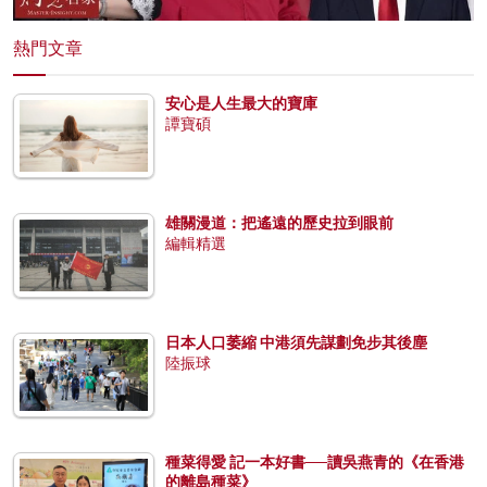
熱門文章
安心是人生最大的寶庫
譚寶碩
雄關漫道：把遙遠的歷史拉到眼前
編輯精選
日本人口萎縮 中港須先謀劃免步其後塵
陸振球
種菜得愛 記一本好書──讀吳燕青的《在香港
的離島種菜》