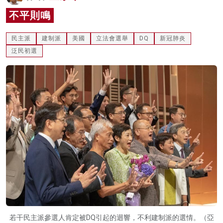
名家榜
不平則鳴
灼見活動
民主派
建制派
美國
立法會選舉
DQ
新冠肺炎
泛民初選
關於我們
若干民主派參選人肯定被DQ引起的迴響，不利建制派的選情。（亞