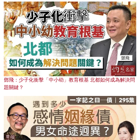
鄧飛：少子化衝擊「中小幼」教育根基 北都如何成為解決問
題關鍵？