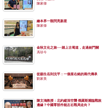
陳家偉
繪本界一顆閃亮新星
陳家偉
金秋文化之旅──踏上古蜀道，走過劍門關
馮珍今
從顧生岳到沈平：一個座右銘的兩代傳承
劉家美
陳文鴻教授：北約縱深空襲 俄羅斯瀕臨戰敗
邊緣？中國零部件能左右戰局走向？