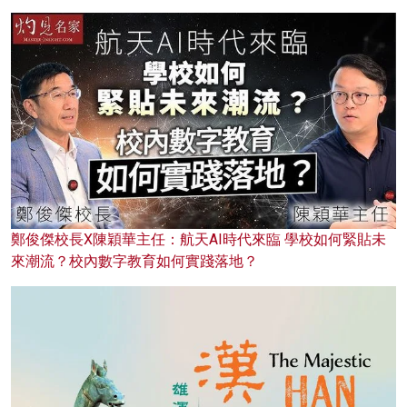
鄭俊傑校長X陳穎華主任：航天AI時代來臨 學校如何緊貼未
來潮流？校內數字教育如何實踐落地？