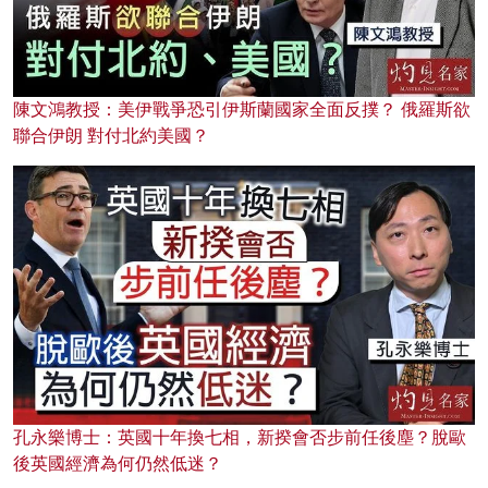
陳文鴻教授：美伊戰爭恐引伊斯蘭國家全面反撲？ 俄羅斯欲
聯合伊朗 對付北約美國？
孔永樂博士：英國十年換七相，新揆會否步前任後塵？脫歐
後英國經濟為何仍然低迷？