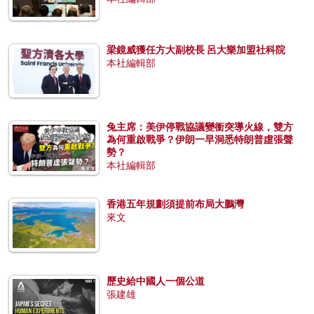
梁鏡威獲任方大副校長 呂大樂加盟社科院
本社編輯部
兔主席：美伊停戰協議變衝突導火線，雙方
為何重啟戰爭？伊朗一早洞悉特朗普虛張聲
勢？
本社編輯部
香港五年規劃須提前布局大鵬灣
來文
歷史給中國人一個公道
張建雄