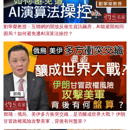
劉寧榮教授：互聯網的開放反催生資訊繭房，AI能避開相同
困局？如何避免遭AI演算法操控？
鄧飛：俄烏、美伊多方衝突交織，是否釀成世界大戰？ 伊朗
甘冒政權風險攻擊美軍，背後有何盤算？