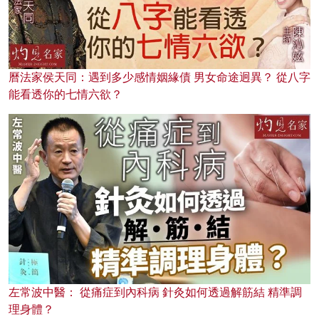
曆法家侯天同：遇到多少感情姻緣債 男女命途迥異？ 從八字
能看透你的七情六欲？
左常波中醫： 從痛症到內科病 針灸如何透過解筋結 精準調
理身體？