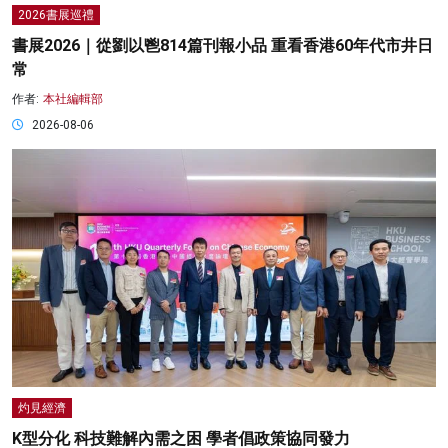
2026書展巡禮
書展2026｜從劉以鬯814篇刊報小品 重看香港60年代市井日
常
作者:
本社編輯部
2026-08-06
灼見經濟
K型分化 科技難解內需之困 學者倡政策協同發力