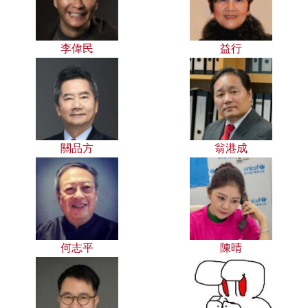
李偉民
益行
關品方
翁港成
何志平
陳晴