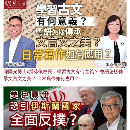
邱國光博士x潘詠儀校長：學習古文有何意義？ 粵語怎樣傳
承文言文之美？ 日常寫作如何應用？