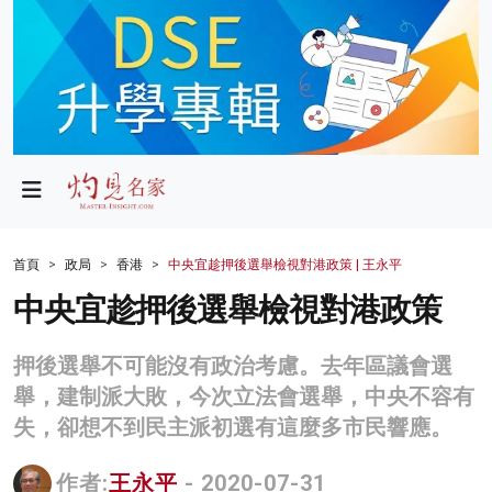
政局
教育
文化
財經
首頁
政局
香港
中央宜趁押後選舉檢視對港政策 | 王永平
生活
中央宜趁押後選舉檢視對港政策
健康
押後選舉不可能沒有政治考慮。去年區議會選
商業
舉，建制派大敗，今次立法會選舉，中央不容有
失，卻想不到民主派初選有這麼多市民響應。
科技
影片
作者:
王永平
- 2020-07-31