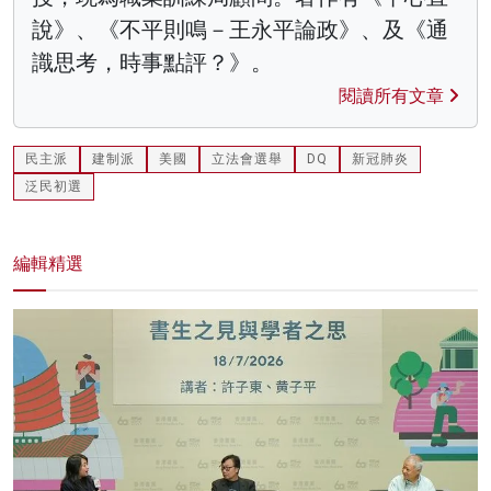
說》、《不平則鳴－王永平論政》、及《通
識思考，時事點評？》。
閱讀所有文章
民主派
建制派
美國
立法會選舉
DQ
新冠肺炎
泛民初選
編輯精選