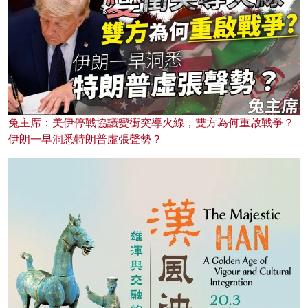
兔主席：美伊停戰協議變衝突導火線，雙方為何重啟戰爭？
伊朗一早洞悉特朗普虛張聲勢？