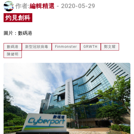
作者:
編輯精選
- 2020-05-29
名家榜
灼見創科
灼見活動
關於我們
圖片：數碼港
數碼港
新型冠狀病毒
Finmonster
GRWTH
鄭文耀
陳健明