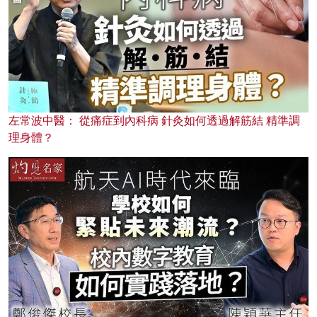
左常波中醫： 從痛症到內科病 針灸如何透過解筋結 精準調
理身體？