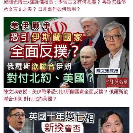
邱國光博士x潘詠儀校長：學習古文有何意義？ 粵語怎樣傳
承文言文之美？ 日常寫作如何應用？
陳文鴻教授：美伊戰爭恐引伊斯蘭國家全面反撲？ 俄羅斯欲
聯合伊朗 對付北約美國？