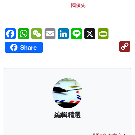
國優先
Facebook
WhatsApp
WeChat
Email
LinkedIn
Line
X
PrintFriendl
C
Share
Li
編輯精選