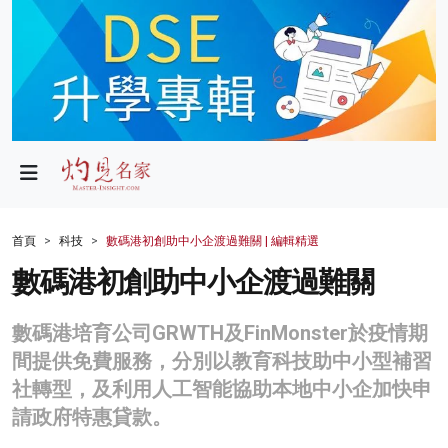
政局
教育
文化
財經
首頁
科技
數碼港初創助中小企渡過難關 | 編輯精選
生活
數碼港初創助中小企渡過難關
健康
數碼港培育公司GRWTH及FinMonster於疫情期
商業
間提供免費服務，分別以教育科技助中小型補習
社轉型，及利用人工智能協助本地中小企加快申
科技
請政府特惠貸款。
影片