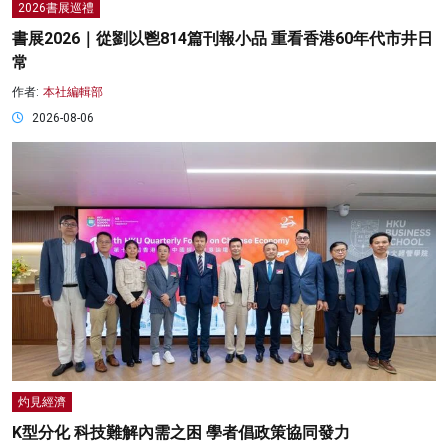
2026書展巡禮
書展2026｜從劉以鬯814篇刊報小品 重看香港60年代市井日
常
作者:
本社編輯部
2026-08-06
灼見經濟
K型分化 科技難解內需之困 學者倡政策協同發力