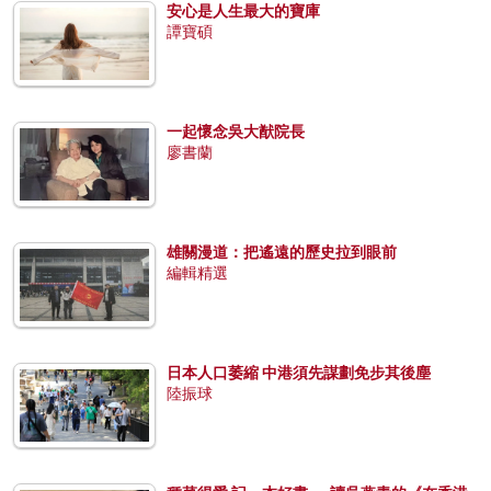
安心是人生最大的寶庫
譚寶碩
一起懷念吳大猷院長
廖書蘭
雄關漫道：把遙遠的歷史拉到眼前
編輯精選
日本人口萎縮 中港須先謀劃免步其後塵
陸振球