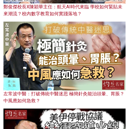
鄭俊傑校長X陳穎華主任：航天AI時代來臨 學校如何緊貼未
來潮流？校內數字教育如何實踐落地？
左常波中醫：打破傳統中醫迷思 極簡針灸能治頭暈、胃脹？
中風應如何急救？