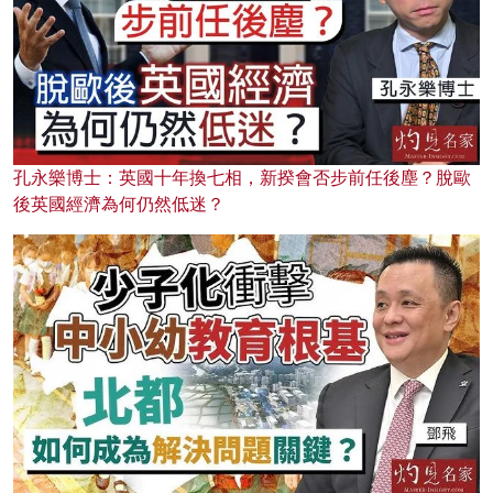
孔永樂博士：英國十年換七相，新揆會否步前任後塵？脫歐
後英國經濟為何仍然低迷？