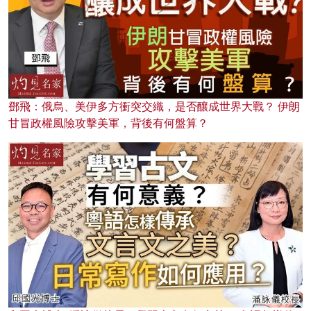
鄧飛：俄烏、美伊多方衝突交織，是否釀成世界大戰？ 伊朗
甘冒政權風險攻擊美軍，背後有何盤算？