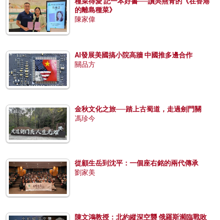
種菜得愛 記一本好書──讀吳燕青的《在香港
的離島種菜》
陳家偉
AI發展美國搞小院高牆 中國推多邊合作
關品方
金秋文化之旅──踏上古蜀道，走過劍門關
馮珍今
從顧生岳到沈平：一個座右銘的兩代傳承
劉家美
陳文鴻教授：北約縱深空襲 俄羅斯瀕臨戰敗