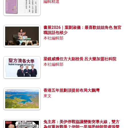
編輯精選
書展2026｜葉劉淑儀：最喜歡姐姐角色 無官
職說話包袱少
本社編輯部
梁鏡威獲任方大副校長 呂大樂加盟社科院
本社編輯部
香港五年規劃須提前布局大鵬灣
來文
兔主席：美伊停戰協議變衝突導火線，雙方
為何重啟戰爭？伊朗一早洞悉特朗普虛張聲