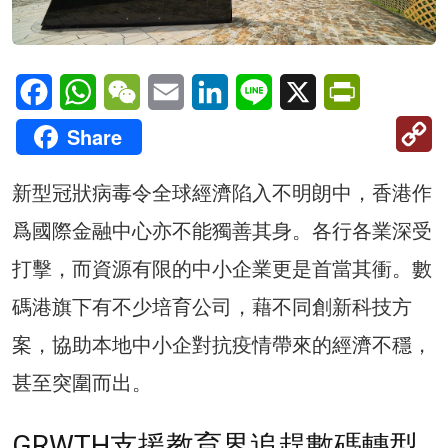
Facebook
WhatsApp
WeChat
Email
LinkedIn
Line
X
PrintFriendl
C
Share
Li
新型冠狀病毒令全球經濟陷入不明朗中，香港作
爲國際金融中心亦不能獨善其身。各行各業深受
打擊，而資源有限的中小企業更是首當其衝。數
碼港旗下有不少培育公司，藉不同創新科技方
案，協助本地中小企對抗疫情帶來的經濟不穩，
甚至突圍而出。
GRWTH支援教育界追趕數碼轉型