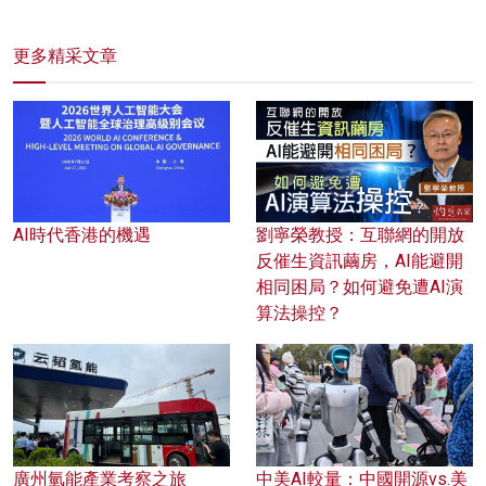
更多精采文章
AI時代香港的機遇
劉寧榮教授：互聯網的開放
反催生資訊繭房，AI能避開
相同困局？如何避免遭AI演
算法操控？
廣州氫能產業考察之旅
中美AI較量：中國開源vs.美