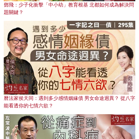
鄧飛：少子化衝擊「中小幼」教育根基 北都如何成為解決問
題關鍵？
曆法家侯天同：遇到多少感情姻緣債 男女命途迥異？ 從八字
能看透你的七情六欲？