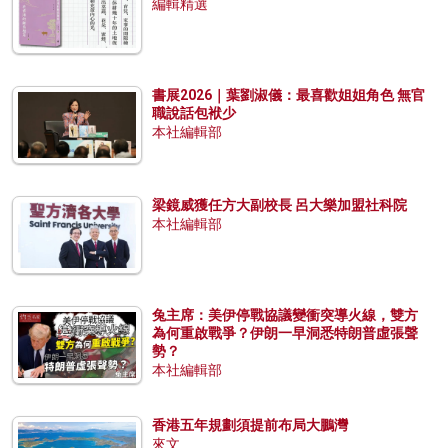
編輯精選
書展2026｜葉劉淑儀：最喜歡姐姐角色 無官
職說話包袱少
本社編輯部
梁鏡威獲任方大副校長 呂大樂加盟社科院
本社編輯部
兔主席：美伊停戰協議變衝突導火線，雙方
為何重啟戰爭？伊朗一早洞悉特朗普虛張聲
勢？
本社編輯部
香港五年規劃須提前布局大鵬灣
來文