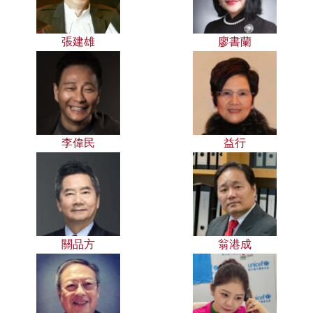
張建雄
廖書蘭
李偉民
益行
關品方
翁港成