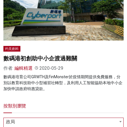
名家榜
灼見活動
關於我們
灼見創科
數碼港初創助中小企渡過難關
作者:
編輯精選
2020-05-29
數碼港培育公司GRWTH及FinMonster於疫情期間提供免費服務，分
別以教育科技助中小型補習社轉型，及利用人工智能協助本地中小企
加快申請政府特惠貸款。
按類別瀏覽
政局