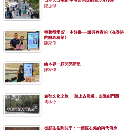
日本人口萎縮 中港須先謀劃免步其後塵
陸振球
種菜得愛 記一本好書──讀吳燕青的《在香港
的離島種菜》
陳家偉
繪本界一顆閃亮新星
陳家偉
金秋文化之旅──踏上古蜀道，走過劍門關
馮珍今
從顧生岳到沈平：一個座右銘的兩代傳承