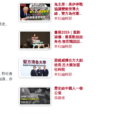
兔主席：美伊停戰
協議變衝突導火
線，雙方為何重啟
戰爭？伊朗一早洞
本社編輯部
悉特朗普虛張聲
語史。
勢？
書展2026｜葉劉
淑儀：最喜歡姐姐
角色 無官職說話
包袱少
本社編輯部
梁鏡威獲任方大副
校長 呂大樂加盟
社科院
，對社會
本社編輯部
知識，亦
歷史給中國人一個
公道
張建雄