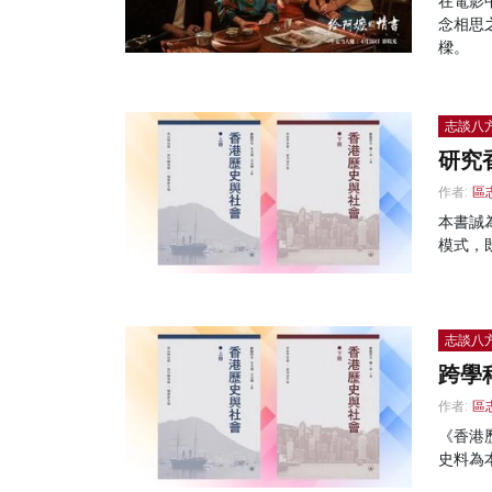
在電影
念相思
樑。
志談八
研究
作者:
區
本書誠
模式，
志談八
跨學
作者:
區
《香港
史料為