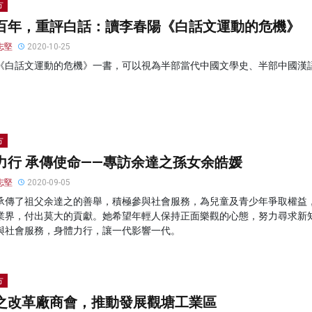
方
百年，重評白話：讀李春陽《白話文運動的危機》
志堅
2020-10-25
《白話文運動的危機》一書，可以視為半部當代中國文學史、半部中國漢
方
力行 承傳使命——專訪余達之孫女余皓媛
志堅
2020-09-05
承傳了祖父余達之的善舉，積極參與社會服務，為兒童及青少年爭取權益
業界，付出莫大的貢獻。她希望年輕人保持正面樂觀的心態，努力尋求新
與社會服務，身體力行，讓一代影響一代。
方
之改革廠商會，推動發展觀塘工業區