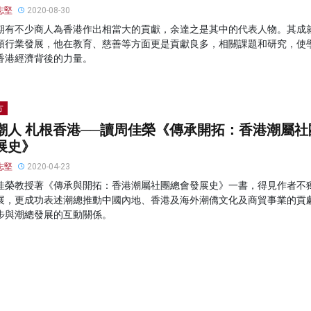
志堅
2020-08-30
期有不少商人為香港作出相當大的貢獻，余達之是其中的代表人物。其成
領行業發展，他在教育、慈善等方面更是貢獻良多，相關課題和研究，使
香港經濟背後的力量。
方
潮人 札根香港──讀周佳榮《傳承開拓：香港潮屬社
展史》
志堅
2020-04-23
佳榮教授著《傳承與開拓：香港潮屬社團總會發展史》一書，得見作者不
展，更成功表述潮總推動中國內地、香港及海外潮僑文化及商貿事業的貢
步與潮總發展的互動關係。