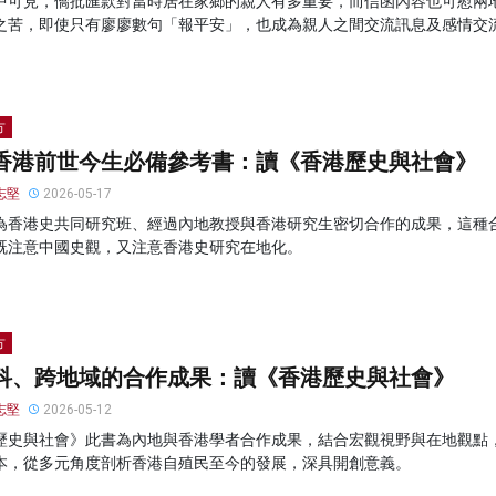
中可見，僑批匯款對當時居在家鄉的親人有多重要，而信函內容也可慰兩
之苦，即使只有廖廖數句「報平安」，也成為親人之間交流訊息及感情交
方
香港前世今生必備參考書：讀《香港歷史與社會》
志堅
2026-05-17
為香港史共同研究班、經過內地教授與香港研究生密切合作的成果，這種
既注意中國史觀，又注意香港史研究在地化。
方
科、跨地域的合作成果：讀《香港歷史與社會》
志堅
2026-05-12
歷史與社會》此書為內地與香港學者合作成果，結合宏觀視野與在地觀點
本，從多元角度剖析香港自殖民至今的發展，深具開創意義。