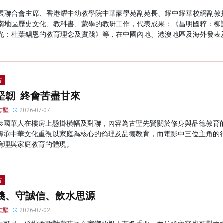
展聯合會主席、香港耀中幼教學院中華蒙學苑副苑長、耀中耀華校網副教
南地區歷史文化、教科書、蒙學的教研工作，代表成果：《昌明國粹：柳
光：杜葉錫恩的教育理念及實踐》等，在中國內地、港澳地區及海外發表
方
堅韌 終會苦盡甘來
志堅
2026-07-07
泰國華人在樓房上懸掛橫幅及對聯，內容為古聖先賢關於修身與品德教育
傳承中華文化重視以家庭為核心的倫理及品德教育，而電影中三位主角的
倫理與家庭教育的體現。
方
義、守誠信、飲水思源
志堅
2026-07-02