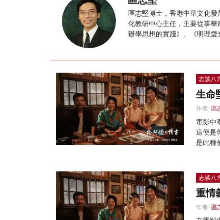
區志堅
區志堅博士，香港中華文化發
化教研中心主任，主要從事華
辦學思想的實踐》、《明理愛
志談八
生命
作者:
區
電影中
這便是
是此種
志談八
重情
作者:
區