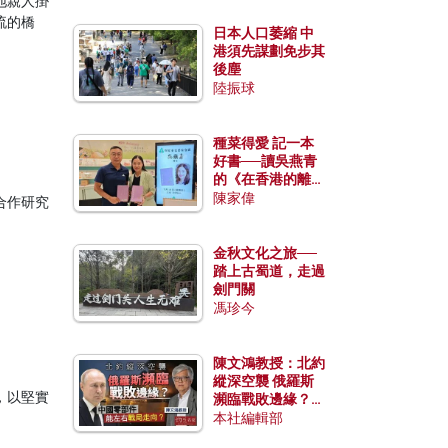
地親人掛
流的橋
日本人口萎縮 中
港須先謀劃免步其
後塵
陸振球
種菜得愛 記一本
好書──讀吳燕青
的《在香港的離島
種菜》
陳家偉
合作研究
金秋文化之旅──
踏上古蜀道，走過
劍門關
馮珍今
陳文鴻教授：北約
縱深空襲 俄羅斯
，以堅實
瀕臨戰敗邊緣？中
國零部件能左右戰
本社編輯部
局走向？