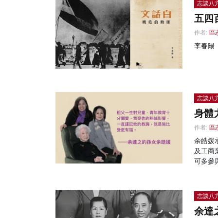
志談八
五四
作者:
區
李春陽
志談八
身體
作者:
區
余皓媛
及工商
可多參
志談八
余達