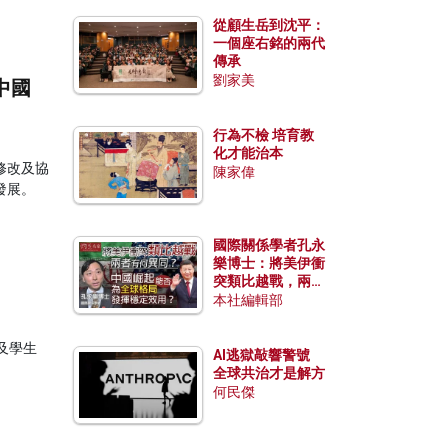
從顧生岳到沈平：
一個座右銘的兩代
傳承
劉家美
中國
行為不檢 培育教
化才能治本
修改及協
陳家偉
發展。
國際關係學者孔永
樂博士：將美伊衝
突類比越戰，兩者
有何異同？中國崛
本社編輯部
起能否為全球格局
發揮穩定效用？
及學生
AI逃獄敲響警號
全球共治才是解方
何民傑