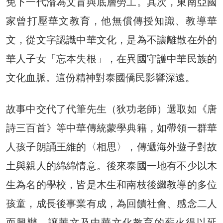
免下一代淪為文盲與底層勞工。其次，東南亞國
家曾打壓華文教育，他無償傳授知識、教導華
文，從文字認識中華文化，是為不讓離散在外的
華人子女「忘本失根」，在異國守護中華民族的
文化血脈。這份精神對泰國僑民影響深遠。
故事中交代了代筆先生（狄功老師）選取如《唐
詩三百首》等中華傳統蒙學典籍，如帶領一群華
人孩子朗誦王維的〈相思〉，傳遞海外遊子對故
土與親人的綿綿情意。後來泰國一地有不少以木
生為名的學校，皆是木生和南枝後繼教導的多位
孩童，成長後事業有成，為回饋社會、感念二人
而興辦，讓華文及中華文化教育的薪火得以延