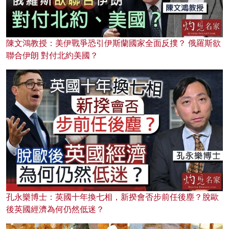
陳文鴻教授：美伊戰爭恐引伊斯蘭國家全面反撲？ 俄羅斯欲
聯合伊朗 對付北約美國？
孔永樂博士：英國十年換七相，新揆會否步前任後塵？脫歐
後英國經濟為何仍然低迷？