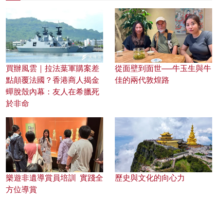
買辦風雲｜拉法葉軍購案差
從面壁到面世──牛玉生與牛
點顛覆法國？香港商人揭金
佳的兩代敦煌路
蟬脫殼內幕：友人在希臘死
於非命
樂遊非遺導賞員培訓 實踐全
歷史與文化的向心力
方位導賞