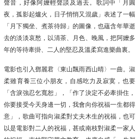
聲音，好像阿嬤輕聲談及過去。歌詞中「月圓
夜，孤影起爐火，日子悄悄又混歲」表述了一幅
「月下獨坐、煮茶待歸」的圖像，也蘊含年華逝
去的淡淡哀愁，以清茶、月色、晚風，把阿嬤多
年的等待牽掛、二人的堅忍及溫柔寫進樂曲裏。
電影也引入鄧麗君〈東山飄雨西山晴〉一曲。淑
柔雖育養三位小朋友，自感吃力及寂寞，也要
「含淚強忍乞寬恕」，「作了決定不必牽掛住，
你要接受今天身邊一切，我會向你祝福一生都得
意」，歌曲可指向淑柔對丈夫木生的祝福，也可
以是電影對二人的祝福，甚或南枝對淑柔一家人