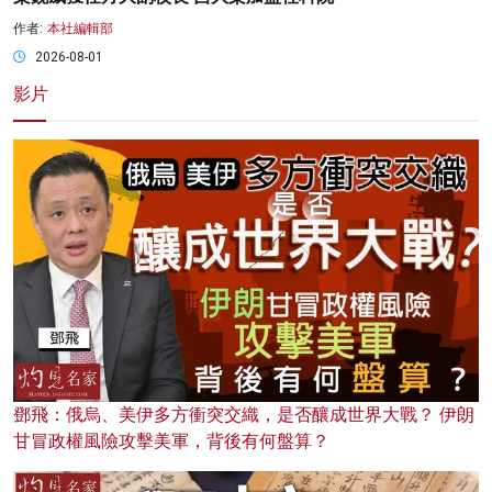
作者:
本社編輯部
2026-08-01
影片
鄧飛：俄烏、美伊多方衝突交織，是否釀成世界大戰？ 伊朗
甘冒政權風險攻擊美軍，背後有何盤算？