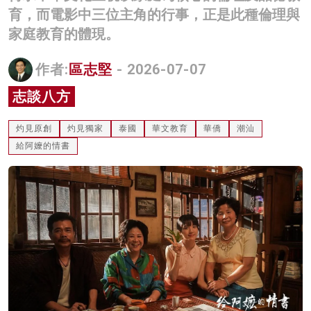
育，而電影中三位主角的行事，正是此種倫理與
名家榜
家庭教育的體現。
灼見活動
作者:
區志堅
- 2026-07-07
關於我們
志談八方
灼見原創
灼見獨家
泰國
華文教育
華僑
潮汕
給阿嬤的情書