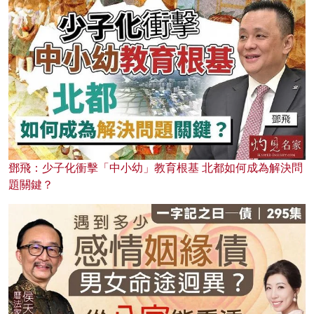
鄧飛：少子化衝擊「中小幼」教育根基 北都如何成為解決問
題關鍵？