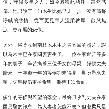
傷，守候多年之人，如今忽獲此惡耗，當然感
傷。她只說了一句木生比她早走一步，沒有高聲
呼喊的悲情，從而更見華人溫柔敦厚、欲哭無
淚、更深層的悲傷。
另外，淑柔收到南枝以木生之名寄回的照片，誤
以為木生已在泰國娶妻生子。一位在家鄉苦等多
年的妻子、辛苦撫養三位子女的母親，靜候丈夫
歸來，一年復一年的等候卻未得見，期盼帶來失
望，失望後仍重拾希望，期待下次會面。
多年的等候與希望的落空，最終只收到丈夫在泰
國另娶的訊息，為人妻者怎能不怒？但淑柔只是