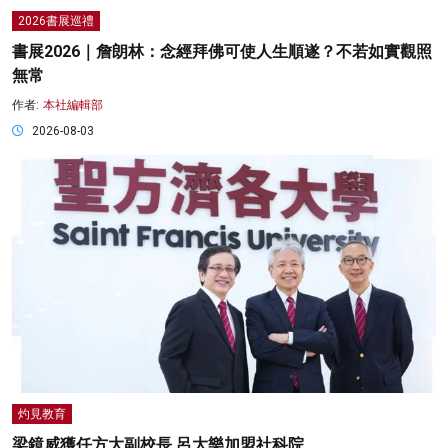
2026書展巡禮
書展2026｜詹朗林：念經拜佛可使人生順遂？不若如實觀照
無常
作者:
本社編輯部
2026-08-03
灼見教育
梁鏡威獲任方大副校長 呂大樂加盟社科院