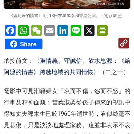
《給阿嬤的情書》6月18日在星馬泰和香港公演。（電影劇照）
Facebook
WhatsApp
WeChat
Email
LinkedIn
Line
X
PrintFriendl
C
Share
Li
承接前文：
〈重情義、守誠信、飲水思源：《給
阿嬤的情書》跨越地域的共同情懷〉
（二之一）
電影中可見潮籍婦女「哀而不傷，怨而不怒」的
行事及精神面貌：當葉淑柔從孫子傳來的視訊中
得知丈夫鄭木生已於1960年逝世時，看似絲毫不
見悲傷，只是淡淡地處理家務。這並非表示不哀