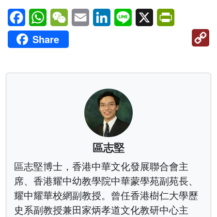
Facebook
WhatsApp
WeChat
Email
LinkedIn
Line
X
PrintFriendl
C
Share
Li
區志堅
區志堅博士，香港中華文化發展聯合會主
席、香港耀中幼教學院中華蒙學苑副苑長、
耀中耀華校網副教授。曾任香港樹仁大學歷
史系副教授兼田家炳孝道文化教研中心主