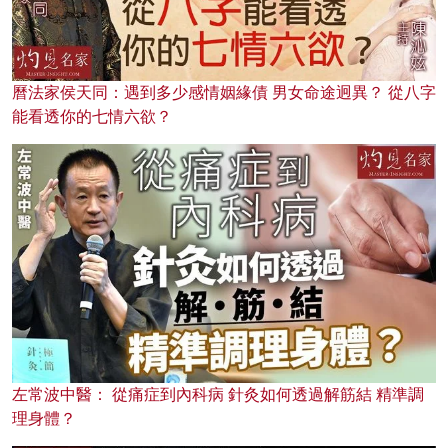
曆法家侯天同：遇到多少感情姻緣債 男女命途迥異？ 從八字
能看透你的七情六欲？
左常波中醫： 從痛症到內科病 針灸如何透過解筋結 精準調
理身體？