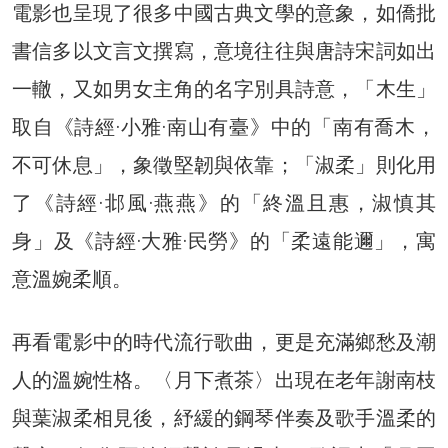
電影也呈現了很多中國古典文學的意象，如僑批
書信多以文言文撰寫，意境往往與唐詩宋詞如出
一轍，又如男女主角的名字別具詩意，「木生」
取自《詩經·小雅·南山有臺》中的「南有喬木，
不可休息」，象徵堅韌與依靠；「淑柔」則化用
了《詩經·邶風·燕燕》的「終溫且惠，淑慎其
身」及《詩經·大雅·民勞》的「柔遠能邇」，寓
意溫婉柔順。
再看電影中的時代流行歌曲，更是充滿鄉愁及潮
人的溫婉性格。〈月下煮茶〉出現在老年謝南枝
與葉淑柔相見後，紓緩的鋼琴伴奏及歌手溫柔的