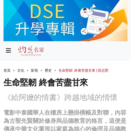
政局
教育
文化
財經
首頁
文化
影視
歷史
生命堅韌 終會苦盡甘來 | 區志堅
生活
生命堅韌 終會苦盡甘來
健康
《給阿嬤的情書》跨越地域的情懷
商業
電影中泰國華人在樓房上懸掛橫幅及對聯，內容
科技
為古聖先賢關於修身與品德教育的格言，這便是
影片
傳承中華文化重視以家庭為核心的倫理及品德教