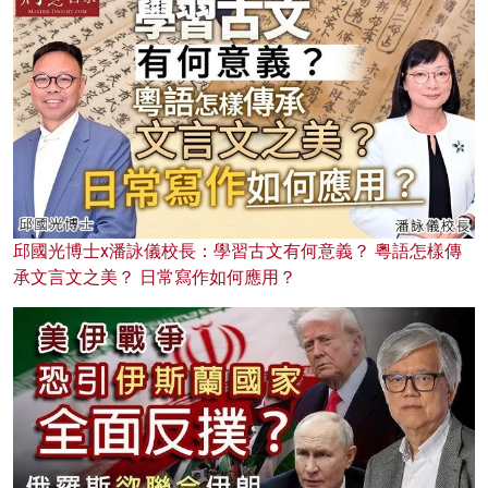
邱國光博士x潘詠儀校長：學習古文有何意義？ 粵語怎樣傳
承文言文之美？ 日常寫作如何應用？