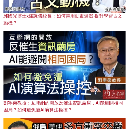
邱國光博士x潘詠儀校長：如何善用動畫遊戲 提升學習古文
動機？
劉寧榮教授：互聯網的開放反催生資訊繭房，AI能避開相同
困局？如何避免遭AI演算法操控？