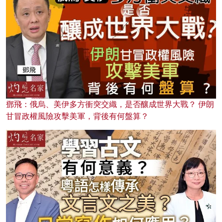
鄧飛：俄烏、美伊多方衝突交織，是否釀成世界大戰？ 伊朗
甘冒政權風險攻擊美軍，背後有何盤算？