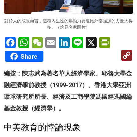
對於人的成長而言，這種內生性的驅動力要遠比外部強加的力量大得
多。（灼見名家圖片）
Facebook
WhatsApp
WeChat
Email
LinkedIn
Line
X
PrintFriendl
C
Share
Li
編按：陳志武為著名華人經濟學家、耶魯大學金
融經濟學前教授（1999-2017）、香港大學亞洲
環球研究所所長、經濟及工商學院馮國經馮國綸
基金教授（經濟學）。
中美教育的悖論現象