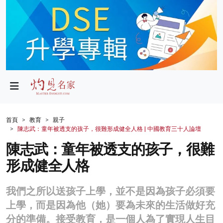
政局
教育
文化
財經
首頁
教育
親子
陳志武：童年被透支的孩子，很難形成健全人格 | 中國教育三十人論壇
生活
陳志武：童年被透支的孩子，很難
健康
形成健全人格
商業
我們之所以送孩子上學，並不是因為孩子必須要
科技
上學，而是因為他（她）要為未來的生活做好充
影片
分的準備。接受教育，是一個人為了實現人生目