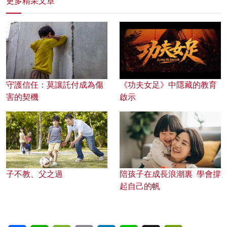
更多精采文章
守護信任：莫讓託付成為傷
《功夫女足》中隱藏的教育
害的契機
啟示
子不教、父之過
陪孩子在成長浪潮裏 學會撐
起自己的帆