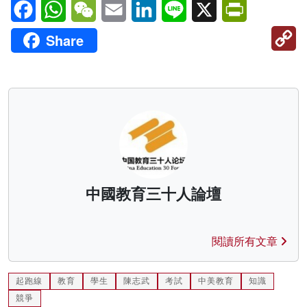
Facebook
WhatsApp
WeChat
Email
LinkedIn
Line
X
PrintFriendl
C
Share
Li
中國教育三十人論壇
閱讀所有文章
起跑線
教育
學生
陳志武
考試
中美教育
知識
競爭