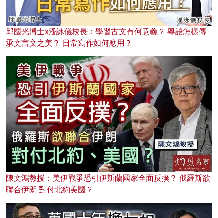
邱國光博士x潘詠儀校長：學習古文有何意義？ 粵語怎樣傳
承文言文之美？ 日常寫作如何應用？
陳文鴻教授：美伊戰爭恐引伊斯蘭國家全面反撲？ 俄羅斯欲
聯合伊朗 對付北約美國？