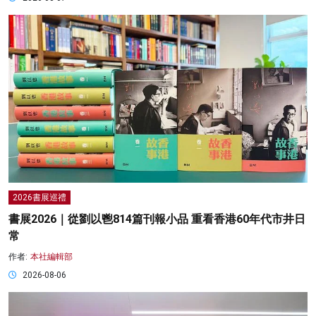
2026書展巡禮
書展2026｜從劉以鬯814篇刊報小品 重看香港60年代市井日
常
作者:
本社編輯部
2026-08-06