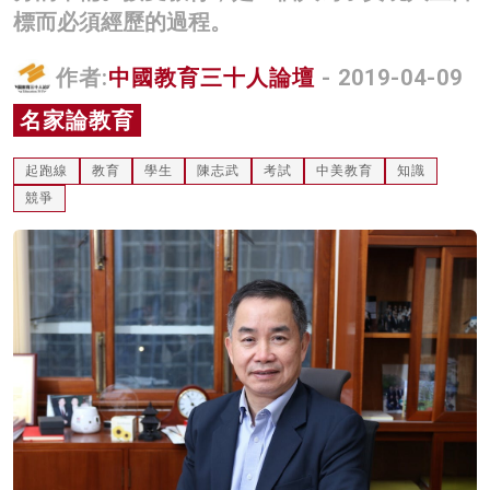
標而必須經歷的過程。
名家榜
灼見活動
作者:
中國教育三十人論壇
- 2019-04-09
名家論教育
關於我們
起跑線
教育
學生
陳志武
考試
中美教育
知識
競爭