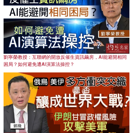
劉寧榮教授：互聯網的開放反催生資訊繭房，AI能避開相同
困局？如何避免遭AI演算法操控？