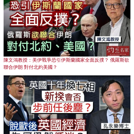
陳文鴻教授：美伊戰爭恐引伊斯蘭國家全面反撲？ 俄羅斯欲
聯合伊朗 對付北約美國？