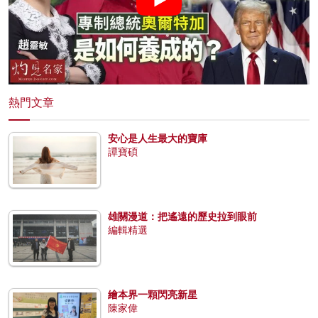
熱門文章
安心是人生最大的寶庫
譚寶碩
雄關漫道：把遙遠的歷史拉到眼前
編輯精選
繪本界一顆閃亮新星
陳家偉