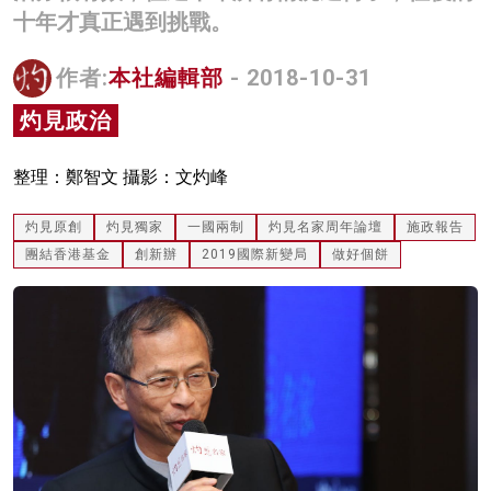
十年才真正遇到挑戰。
名家榜
灼見活動
作者:
本社編輯部
- 2018-10-31
灼見政治
關於我們
整理：鄭智文 攝影：文灼峰
灼見原創
灼見獨家
一國兩制
灼見名家周年論壇
施政報告
團結香港基金
創新辦
2019國際新變局
做好個餅