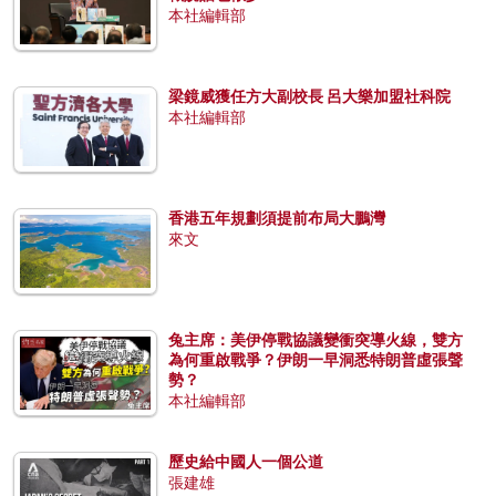
本社編輯部
梁鏡威獲任方大副校長 呂大樂加盟社科院
本社編輯部
香港五年規劃須提前布局大鵬灣
來文
兔主席：美伊停戰協議變衝突導火線，雙方
為何重啟戰爭？伊朗一早洞悉特朗普虛張聲
勢？
本社編輯部
歷史給中國人一個公道
張建雄