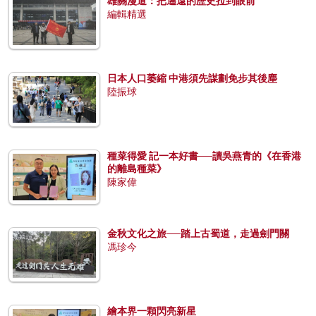
雄關漫道：把遙遠的歷史拉到眼前
編輯精選
日本人口萎縮 中港須先謀劃免步其後塵
陸振球
種菜得愛 記一本好書──讀吳燕青的《在香港
的離島種菜》
陳家偉
金秋文化之旅──踏上古蜀道，走過劍門關
馮珍今
繪本界一顆閃亮新星