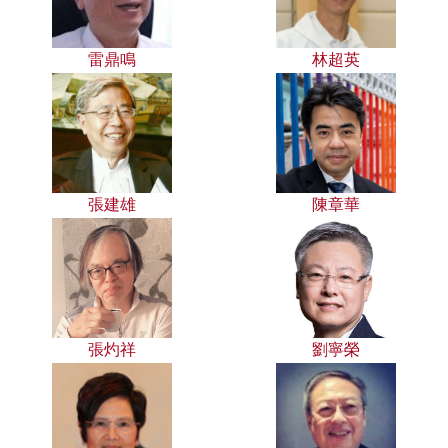
雷鼎鳴
林超英
張建雄
陳章華
張灼祥
劉寧榮