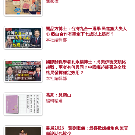
陳家偉
關品方博士：台灣九合一選舉 民進黨大失人
心 藍白合作有望拿下七成以上縣市？
本社編輯部
國際關係學者孔永樂博士：將美伊衝突類比
越戰，兩者有何異同？中國崛起能否為全球
格局發揮穩定效用？
本社編輯部
葛亮：見南山
編輯精選
書展2026｜葉劉淑儀：最喜歡姐姐角色 無官
職說話包袱少