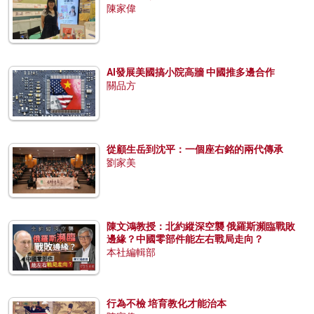
陳家偉
AI發展美國搞小院高牆 中國推多邊合作
關品方
從顧生岳到沈平：一個座右銘的兩代傳承
劉家美
陳文鴻教授：北約縱深空襲 俄羅斯瀕臨戰敗
邊緣？中國零部件能左右戰局走向？
本社編輯部
行為不檢 培育教化才能治本