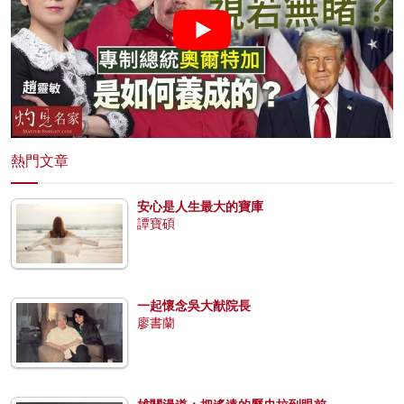
熱門文章
安心是人生最大的寶庫
譚寶碩
一起懷念吳大猷院長
廖書蘭