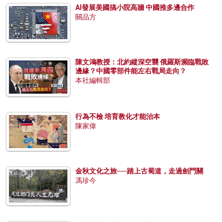
AI發展美國搞小院高牆 中國推多邊合作
關品方
陳文鴻教授：北約縱深空襲 俄羅斯瀕臨戰敗
邊緣？中國零部件能左右戰局走向？
本社編輯部
行為不檢 培育教化才能治本
陳家偉
金秋文化之旅──踏上古蜀道，走過劍門關
馮珍今