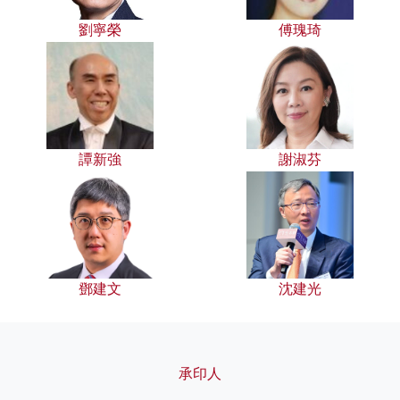
劉寧榮
傅瑰琦
譚新強
謝淑芬
鄧建文
沈建光
承印人