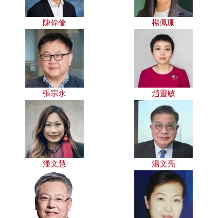
陳偉倫
楊佩珊
張宗永
趙靈敏
潘文慧
湯文亮