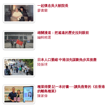
一起懷念吳大猷院長
廖書蘭
雄關漫道：把遙遠的歷史拉到眼前
編輯精選
日本人口萎縮 中港須先謀劃免步其後塵
陸振球
種菜得愛 記一本好書──讀吳燕青的《在香港
的離島種菜》
陳家偉