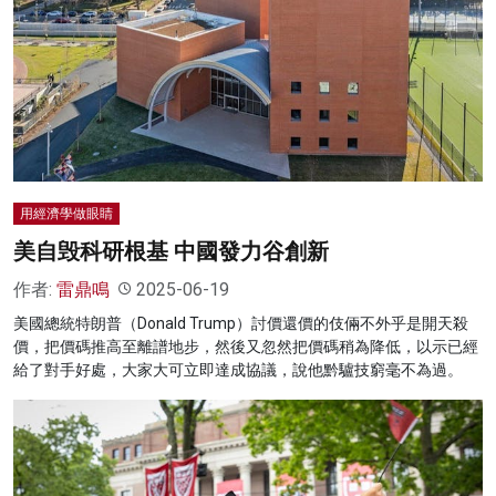
用經濟學做眼睛
美自毁科研根基 中國發力谷創新
作者:
雷鼎鳴
2025-06-19
美國總統特朗普（Donald Trump）討價還價的伎倆不外乎是開天殺
價，把價碼推高至離譜地步，然後又忽然把價碼稍為降低，以示已經
給了對手好處，大家大可立即達成協議，說他黔驢技窮毫不為過。