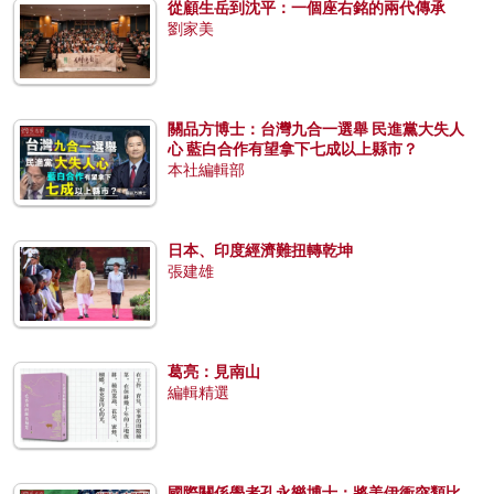
從顧生岳到沈平：一個座右銘的兩代傳承
劉家美
關品方博士：台灣九合一選舉 民進黨大失人
心 藍白合作有望拿下七成以上縣市？
本社編輯部
日本、印度經濟難扭轉乾坤
張建雄
葛亮：見南山
編輯精選
國際關係學者孔永樂博士：將美伊衝突類比