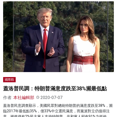
國際觀
蓋洛普民調：特朗普滿意度跌至38%瀕最低點
作者:
本社編輯部
2020-07-07
蓋洛普民意調查顯示，美國民眾對總統特朗普的滿意度跌至38%，瀕
臨2017年最低點35%，僅33%中立選民滿意，而黨派對立仍值得注
意，雖然僅有2%民主黨人支持特朗普，共和黨人卻有91%力挺他。