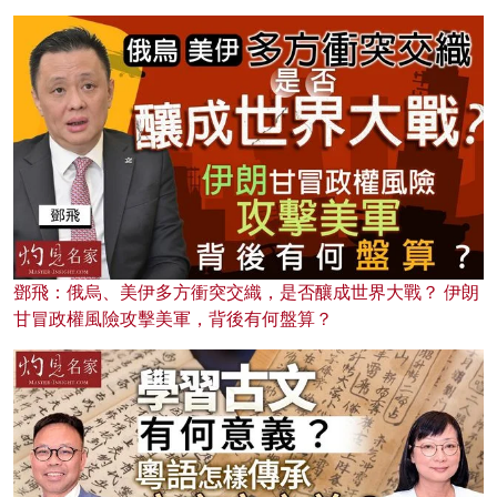
鄧飛：俄烏、美伊多方衝突交織，是否釀成世界大戰？ 伊朗
甘冒政權風險攻擊美軍，背後有何盤算？