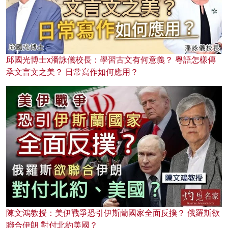
邱國光博士x潘詠儀校長：學習古文有何意義？ 粵語怎樣傳
承文言文之美？ 日常寫作如何應用？
陳文鴻教授：美伊戰爭恐引伊斯蘭國家全面反撲？ 俄羅斯欲
聯合伊朗 對付北約美國？