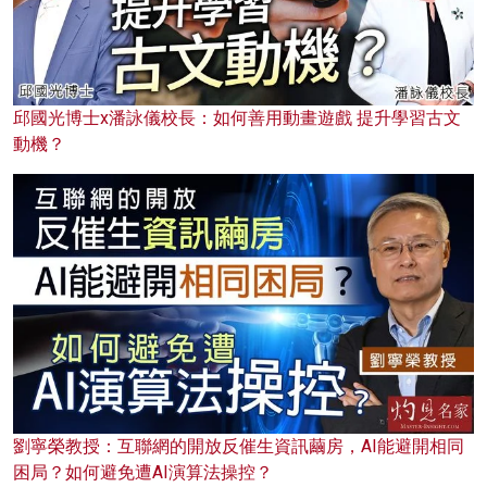
邱國光博士x潘詠儀校長：如何善用動畫遊戲 提升學習古文
動機？
劉寧榮教授：互聯網的開放反催生資訊繭房，AI能避開相同
困局？如何避免遭AI演算法操控？