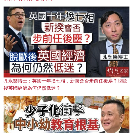
孔永樂博士：英國十年換七相，新揆會否步前任後塵？脫歐
後英國經濟為何仍然低迷？