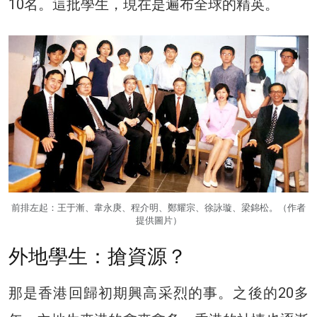
10名。這批學生，現在是遍布全球的精英。
前排左起：王于漸、韋永庚、程介明、鄭耀宗、徐詠璇、梁錦松。（作者
提供圖片）
外地學生：搶資源？
那是香港回歸初期興高采烈的事。之後的20多