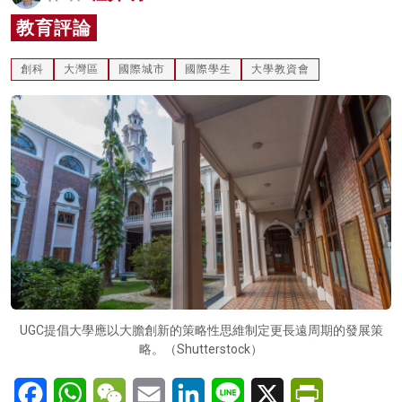
名家榜
教育評論
灼見活動
創科
大灣區
國際城市
國際學生
大學教資會
關於我們
UGC提倡大學應以大膽創新的策略性思維制定更長遠周期的發展策
略。（Shutterstock）
Facebook
WhatsApp
WeChat
Email
LinkedIn
Line
X
PrintFriendl