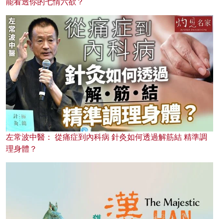
能看透你的七情六欲？
左常波中醫： 從痛症到內科病 針灸如何透過解筋結 精準調
理身體？