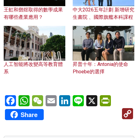
王虹和鄧煜取得的數學成果
中大2026五年計劃 新增研究
有哪些產業應用？
生書院 、國際旗艦本科課程
人工智能將改變高等教育體
昇普十年：Antonia的使命
系
Phoebe的選擇
Facebook
WhatsApp
WeChat
Email
LinkedIn
Line
X
PrintFriendl
C
Share
Li