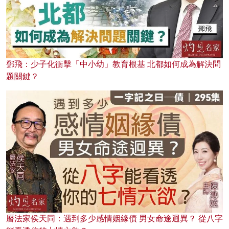
鄧飛：少子化衝擊「中小幼」教育根基 北都如何成為解決問
題關鍵？
曆法家侯天同：遇到多少感情姻緣債 男女命途迥異？ 從八字