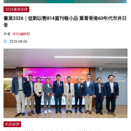
2026書展巡禮
書展2026｜從劉以鬯814篇刊報小品 重看香港60年代市井日
常
作者:
本社編輯部
2026-08-06
灼見經濟