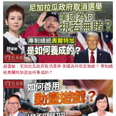
趙靈敏：尼加拉瓜政府取消選舉 美國為何視若無睹？ 專制總
統奧爾特加是如何養成的？