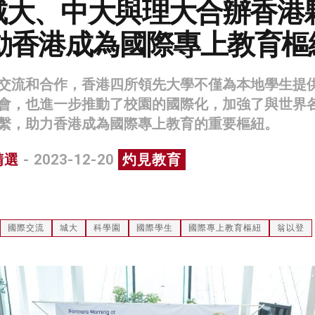
城大、中大與理大合辦香港
推動香港成為國際專上教育樞
交流和合作，香港四所領先大學不僅為本地學生提
會，也進一步推動了校園的國際化，加強了與世界
繫，助力香港成為國際專上教育的重要樞紐。
精選
- 2023-12-20
灼見教育
國際交流
城大
科學園
國際學生
國際專上教育樞紐
翁以登