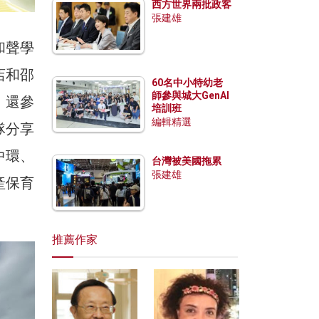
西方世界兩批政客
張建雄
和聲學
店和邵
60名中小特幼老
師參與城大GenAI
，還參
培訓班
編輯精選
隊分享
中環、
台灣被美國拖累
張建雄
產保育
推薦作家