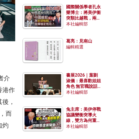
國際關係學者孔永
樂博士：將美伊衝
突類比越戰，兩者
有何異同？中國崛
本社編輯部
起能否為全球格局
發揮穩定效用？
葛亮：見南山
編輯精選
書展2026｜葉劉
者介
淑儀：最喜歡姐姐
角色 無官職說話
香港作
包袱少
本社編輯部
其後，
兔主席：美伊停戰
，而
協議變衝突導火
線，雙方為何重啟
知灼
戰爭？伊朗一早洞
本社編輯部
悉特朗普虛張聲
勢？