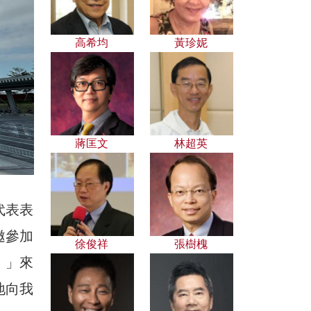
高希均
黃珍妮
蔣匡文
林超英
代表表
邀參加
徐俊祥
張樹槐
。」來
地向我