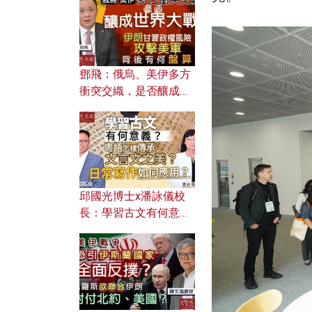
何避免遭AI演算法操
控？
鄧飛：俄烏、美伊多方
衝突交織，是否釀成世
界大戰？ 伊朗甘冒政權
風險攻擊美軍，背後有
何盤算？
邱國光博士x潘詠儀校
長：學習古文有何意
義？ 粵語怎樣傳承文言
文之美？ 日常寫作如何
應用？