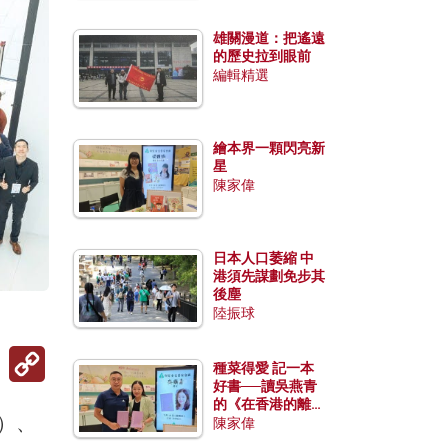
雄關漫道：把遙遠
的歷史拉到眼前
編輯精選
繪本界一顆閃亮新
星
陳家偉
日本人口萎縮 中
港須先謀劃免步其
後塵
陸振球
Copy
Link
種菜得愛 記一本
好書──讀吳燕青
的《在香港的離島
）、
種菜》
陳家偉