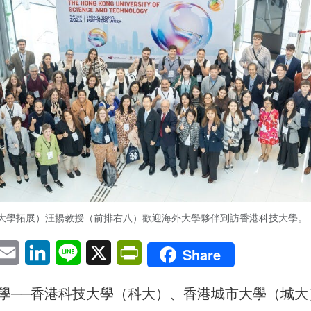
大學拓展）汪揚教授（前排右八）歡迎海外大學夥伴到訪香港科技大學。
pp
eChat
Email
LinkedIn
Line
X
PrintFriendly
Share
學──香港科技大學（科大）、香港城市大學（城大