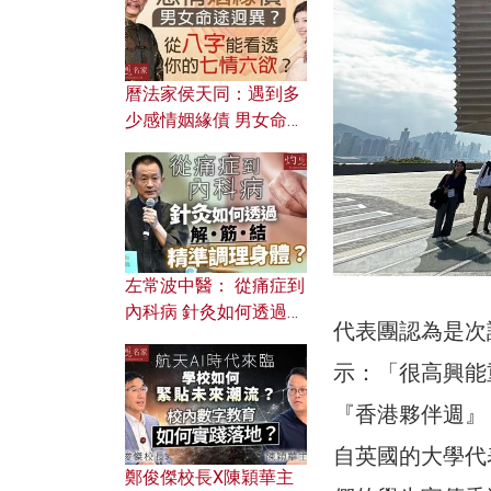
曆法家侯天同：遇到多
少感情姻緣債 男女命途
迥異？ 從八字能看透你
的七情六欲？
左常波中醫： 從痛症到
內科病 針灸如何透過解
代表團認為是次
筋結 精準調理身體？
示：「很高興能
『香港夥伴週』
自英國的大學代
鄭俊傑校長X陳穎華主