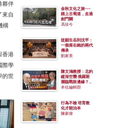
港夥伴
金秋文化之旅──
了來自
踏上古蜀道，走過
劍門關
機構
馮珍今
從顧生岳到沈平：
一個座右銘的兩代
傳承
與香港
劉家美
國際學
陳文鴻教授：北約
學的世
縱深空襲 俄羅斯
瀕臨戰敗邊緣？中
國零部件能左右戰
本社編輯部
局走向？
行為不檢 培育教
化才能治本
陳家偉