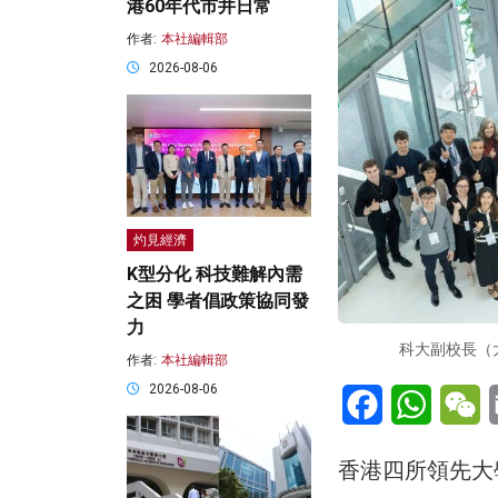
港60年代市井日常
作者:
本社編輯部
2026-08-06
灼見經濟
K型分化 科技難解內需
之困 學者倡政策協同發
力
科大副校長（
作者:
本社編輯部
2026-08-06
Facebook
WhatsA
W
香港四所領先大