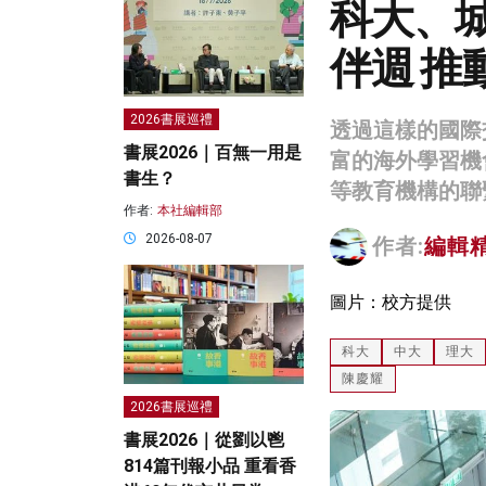
科大、
伴週 
2026書展巡禮
透過這樣的國際
書展2026｜百無一用是
富的海外學習機
書生？
等教育機構的聯
作者:
本社編輯部
2026-08-07
作者:
編輯
圖片：校方提供
科大
中大
理大
陳慶耀
2026書展巡禮
書展2026｜從劉以鬯
814篇刊報小品 重看香