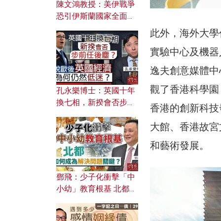
陳文鴻教授：美伊戰爭
恐引伊斯蘭國家全面反
撲？ 俄羅斯欲聯合伊朗
此外，海外大學
對付北約美國？
實驗中心及機器
逸夫創意媒體中
觀了香港科學園
孔永樂博士：英國十年
換七相，新揆會否步前
香港的創新科技
任後塵？脫歐後英國經
大館、香港故宮
濟為何仍然低迷？
和藝術發展。
鄧飛：少子化衝擊「中
小幼」教育根基 北都如
何成為解決問題關鍵？