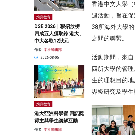
香港中文大學（
週活動，旨在促
灼見教育
38所海外大學
DSE 2026｜聯招放榜
四成五人獲取錄 港大、
之間的聯繫。
中大各取12狀元
作者:
本社編輯部
活動期間，來自
2026-08-05
四所大學的管理
生的理想目的地
界級研究及學生
灼見教育
港大亞洲科學營 四諾獎
得主與學生講解互動
作者:
本社編輯部