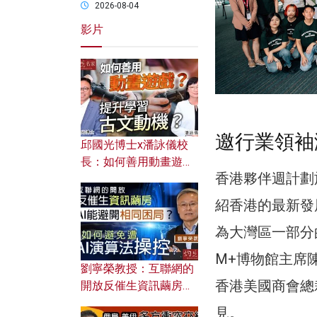
2026-08-04
影片
邀行業領袖
邱國光博士x潘詠儀校
長：如何善用動畫遊戲
香港夥伴週計劃
提升學習古文動機？
紹香港的最新發
為大灣區一部分
M+博物館主席
劉寧榮教授：互聯網的
香港美國商會總
開放反催生資訊繭房，
AI能避開相同困局？如
見。