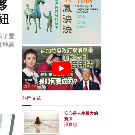
夥
紐
供了豐
各地高
熱門文章
安心是人生最大的
寶庫
譚寶碩