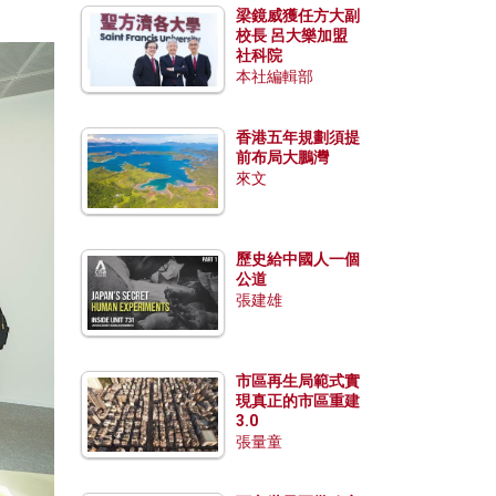
梁鏡威獲任方大副
校長 呂大樂加盟
社科院
本社編輯部
香港五年規劃須提
前布局大鵬灣
來文
歷史給中國人一個
公道
張建雄
市區再生局範式實
現真正的市區重建
3.0
張量童