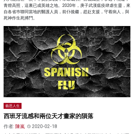
青燈高照，這裏已成英雄之地。2020年，庚子武漢瘟疫肆虐生靈，來
自各省巿聯同當地的醫護人員，前仆後繼，趕赴支援，守着病人，與
死神作生死搏鬥。
藝思人生
西班牙流感和兩位天才畫家的隕落
作者:
陳嵐
2020-02-18