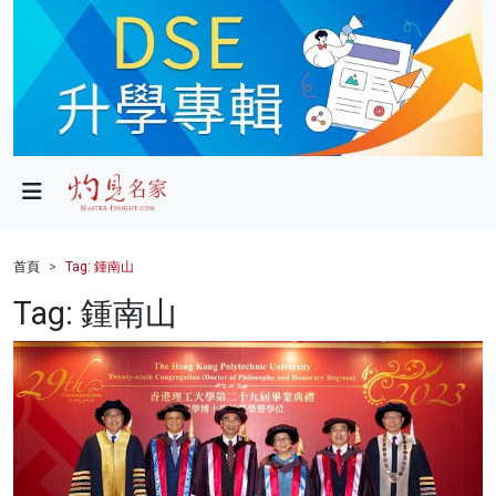
政局
教育
文化
財經
首頁
Tag: 鍾南山
生活
Tag: 鍾南山
健康
商業
科技
影片