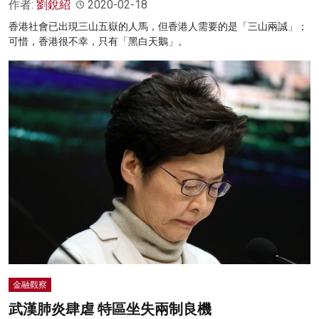
作者:
劉銳紹
2020-02-18
香港社會已出現三山五嶽的人馬，但香港人需要的是「三山兩誠」；
可惜，香港很不幸，只有「黑白天鵝」。
金融觀察
武漢肺炎肆虐 特區坐失兩制良機