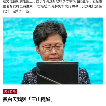
在文化藝術的版圖上，西班牙流感奪取很多才華橫溢的生命，包括兩
位著名的維也納畫家──古斯塔夫·克林姆和埃貢·席勒，分別死於流感
的第一波和第二波。
夫子自唱
黑白天鵝與「三山兩誠」