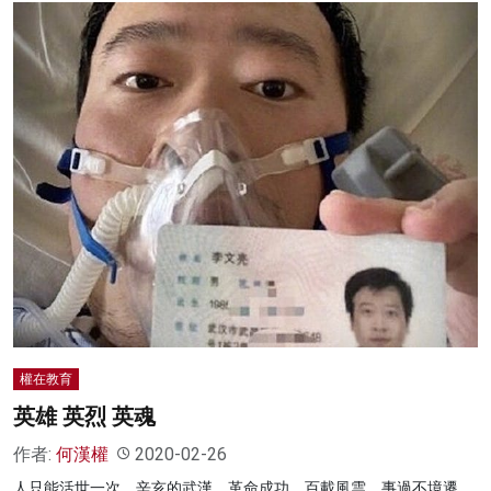
權在教育
英雄 英烈 英魂
作者:
何漢權
2020-02-26
人只能活世一次，辛亥的武漢，革命成功。百載風雲，事過不境遷，