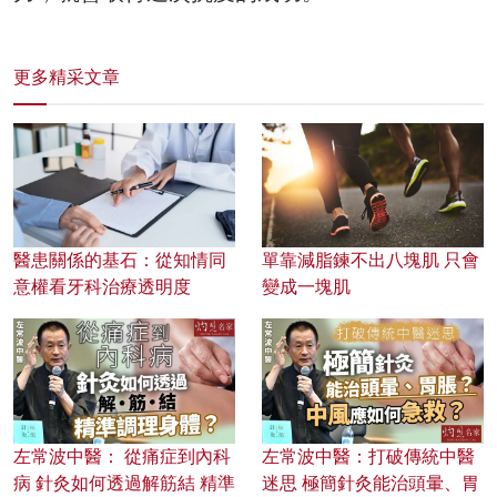
更多精采文章
醫患關係的基石：從知情同
單靠減脂鍊不出八塊肌 只會
意權看牙科治療透明度
變成一塊肌
左常波中醫： 從痛症到內科
左常波中醫：打破傳統中醫
病 針灸如何透過解筋結 精準
迷思 極簡針灸能治頭暈、胃