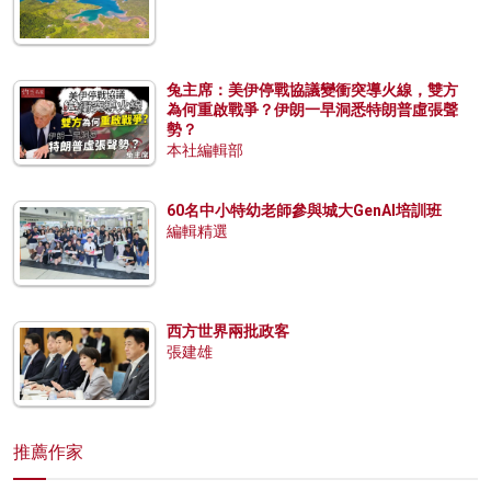
兔主席：美伊停戰協議變衝突導火線，雙方
為何重啟戰爭？伊朗一早洞悉特朗普虛張聲
勢？
本社編輯部
60名中小特幼老師參與城大GenAI培訓班
編輯精選
西方世界兩批政客
張建雄
推薦作家