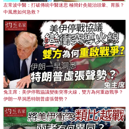
左常波中醫：打破傳統中醫迷思 極簡針灸能治頭暈、胃脹？
中風應如何急救？
兔主席：美伊停戰協議變衝突導火線，雙方為何重啟戰爭？
伊朗一早洞悉特朗普虛張聲勢？