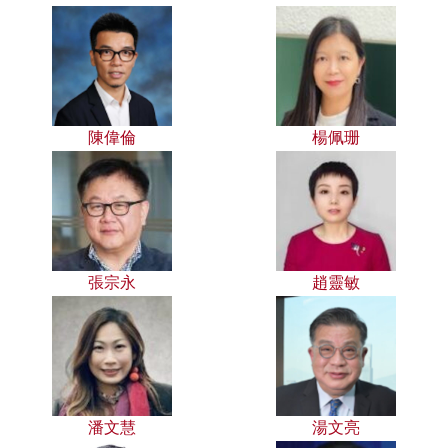
陳偉倫
楊佩珊
張宗永
趙靈敏
潘文慧
湯文亮