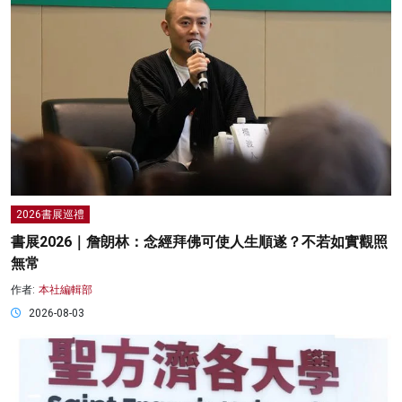
2026書展巡禮
書展2026｜詹朗林：念經拜佛可使人生順遂？不若如實觀照
無常
作者:
本社編輯部
2026-08-03