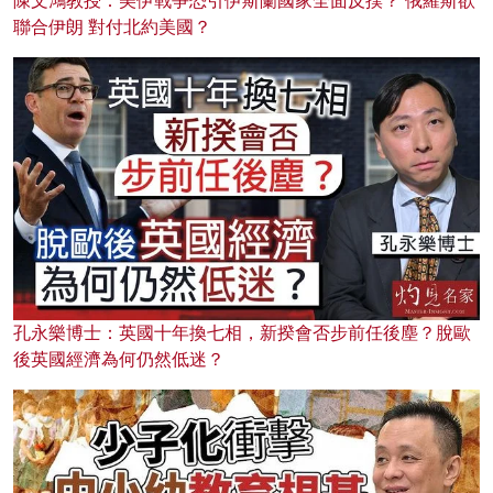
陳文鴻教授：美伊戰爭恐引伊斯蘭國家全面反撲？ 俄羅斯欲
聯合伊朗 對付北約美國？
孔永樂博士：英國十年換七相，新揆會否步前任後塵？脫歐
後英國經濟為何仍然低迷？