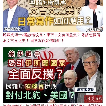
邱國光博士x潘詠儀校長：學習古文有何意義？ 粵語怎樣傳
承文言文之美？ 日常寫作如何應用？