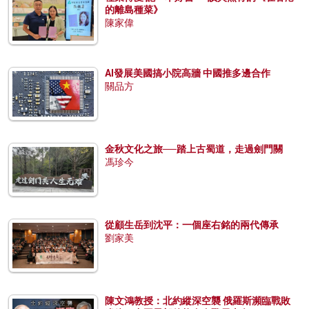
的離島種菜》
陳家偉
AI發展美國搞小院高牆 中國推多邊合作
關品方
金秋文化之旅──踏上古蜀道，走過劍門關
馮珍今
從顧生岳到沈平：一個座右銘的兩代傳承
劉家美
陳文鴻教授：北約縱深空襲 俄羅斯瀕臨戰敗