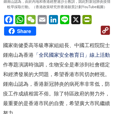
鍾南山認為，由於內地和香港經歷過沙士教訓，因此對新冠肺炎疫情
較早採取行動。（香港政策研究所香港願景計劃YouTube截圖）
Facebook
WhatsApp
WeChat
Email
LinkedIn
Line
X
PrintFriendl
C
Share
Li
國家衛健委高等級專家組組長、中國工程院院士
鍾南山為香港
「全民國家安全教育日」線上活動
作專題演講時強調，生物安全是牽涉到社會穩定
和經濟發展的大問題，希望香港市民切勿輕視。
鍾南山認為，香港新冠肺炎的病死率非常低，防
疫工作成績相當不俗。除了特區政府的努力外，
最重要的是香港市民的自覺，希望廣大市民繼續
努力。