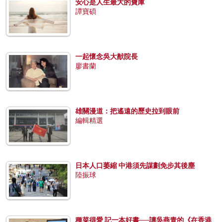
安心是人生最大的寶庫
譚寶碩
一起懷念吳大猷院長
廖書蘭
雄關漫道：把遙遠的歷史拉到眼前
編輯精選
日本人口萎縮 中港須先謀劃免步其後塵
陸振球
種菜得愛 記一本好書──讀吳燕青的《在香港