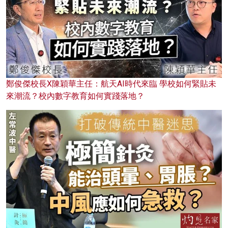
鄭俊傑校長X陳穎華主任：航天AI時代來臨 學校如何緊貼未
來潮流？校內數字教育如何實踐落地？