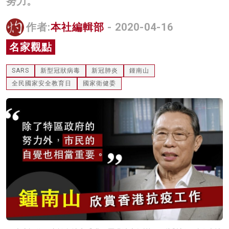
努力。
名家榜
作者:
本社編輯部
- 2020-04-16
灼見活動
名家觀點
關於我們
SARS
新型冠狀病毒
新冠肺炎
鍾南山
全民國家安全教育日
國家衛健委