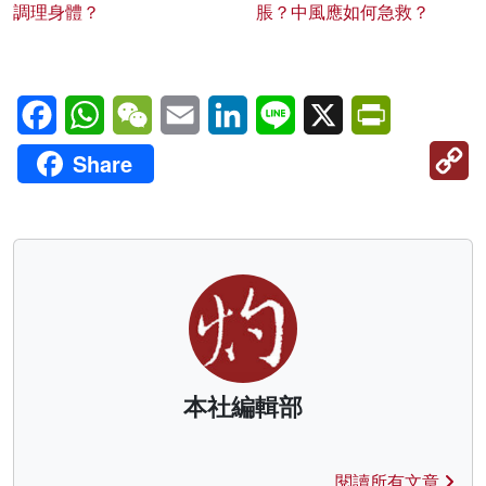
調理身體？
脹？中風應如何急救？
Facebook
WhatsApp
WeChat
Email
LinkedIn
Line
X
PrintFriendl
C
Share
Li
本社編輯部
閱讀所有文章