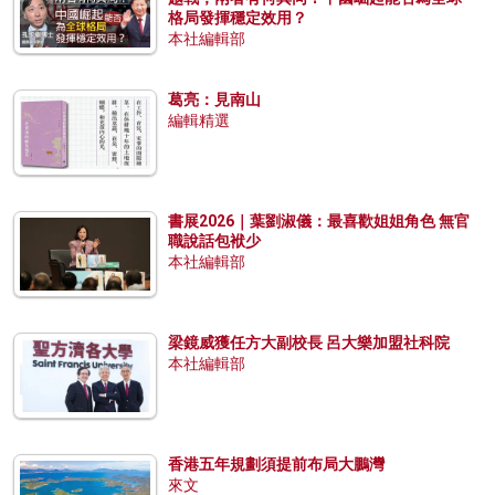
格局發揮穩定效用？
本社編輯部
葛亮：見南山
編輯精選
書展2026｜葉劉淑儀：最喜歡姐姐角色 無官
職說話包袱少
本社編輯部
梁鏡威獲任方大副校長 呂大樂加盟社科院
本社編輯部
香港五年規劃須提前布局大鵬灣
來文