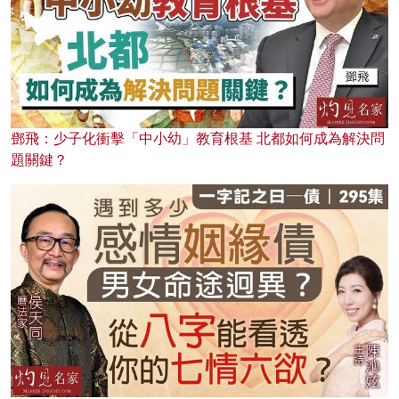
鄧飛：少子化衝擊「中小幼」教育根基 北都如何成為解決問
題關鍵？