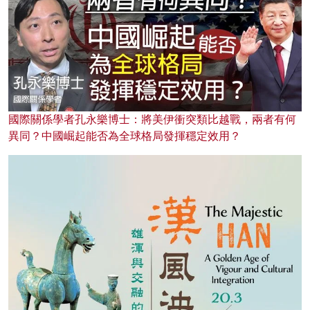
國際關係學者孔永樂博士：將美伊衝突類比越戰，兩者有何
異同？中國崛起能否為全球格局發揮穩定效用？