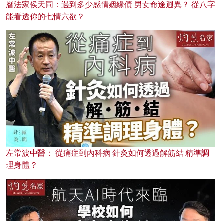
曆法家侯天同：遇到多少感情姻緣債 男女命途迥異？ 從八字
能看透你的七情六欲？
左常波中醫： 從痛症到內科病 針灸如何透過解筋結 精準調
理身體？