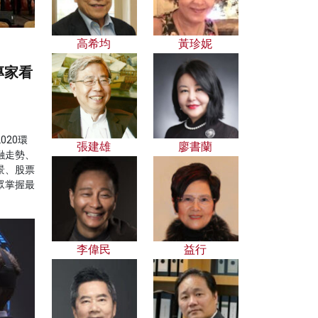
高希均
黃珍妮
專家看
20環
張建雄
廖書蘭
融走勢、
景、股票
眾掌握最
李偉民
益行