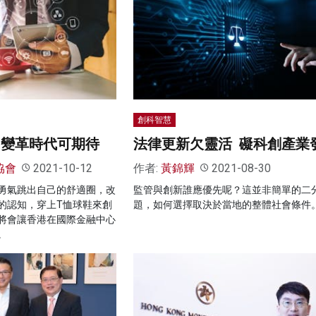
創科智慧
 變革時代可期待
法律更新欠靈活 礙科創產業
協會
2021-10-12
作者:
黃錦輝
2021-08-30
勇氣跳出自己的舒適圈，改
監管與創新誰應優先呢？這並非簡單的二
的認知，穿上T恤球鞋來創
題，如何選擇取決於當地的整體社會條件
將會讓香港在國際金融中心
。