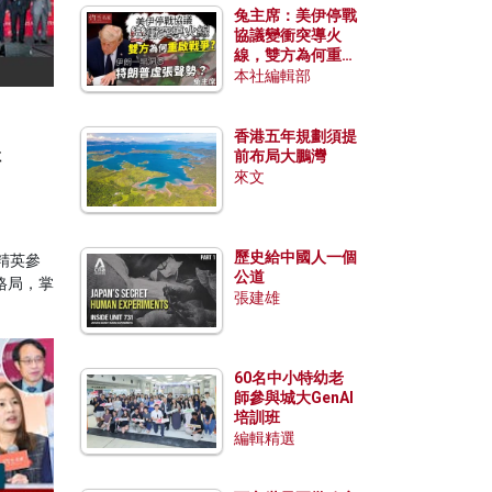
兔主席：美伊停戰
協議變衝突導火
線，雙方為何重啟
戰爭？伊朗一早洞
本社編輯部
悉特朗普虛張聲
勢？
香港五年規劃須提
輯
前布局大鵬灣
來文
歷史給中國人一個
經精英參
公道
格局，掌
張建雄
60名中小特幼老
師參與城大GenAI
培訓班
編輯精選