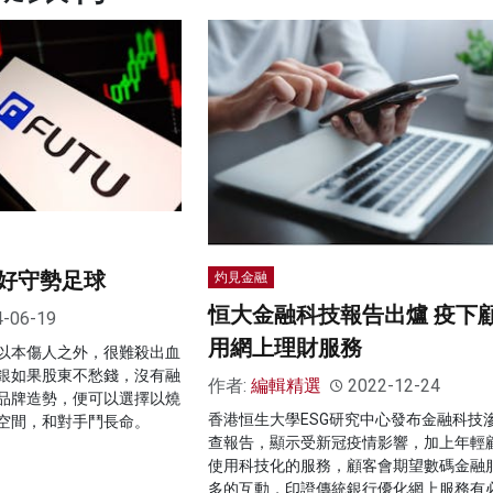
好守勢足球
灼見金融
恒大金融科技報告出爐 疫下
4-06-19
用網上理財服務
以本傷人之外，很難殺出血
銀如果股東不愁錢，沒有融
作者:
編輯精選
2022-12-24
品牌造勢，便可以選擇以燒
香港恒生大學ESG研究中心發布金融科技
空間，和對手鬥長命。
查報告，顯示受新冠疫情影響，加上年輕
使用科技化的服務，顧客會期望數碼金融
多的互動，印證傳統銀行優化網上服務有