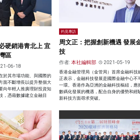
灼見專訪
周文正：把握創新機遇 發展
必硬銷港青北上 宜
技
灣區
作者:
本社編輯部
2021-05-19
21-06-18
香港金融管理局（金管局）首席金融科技
在於其市場功能、與國際的
正表示，金融科技發展是國際金融中心不
方面不斷增長以提升整個大
一環。香港作為亞洲的金融科技樞紐，應
要向年輕人推廣理財投資知
數碼化發展的機遇，配合自身的優勢和經
技，憑藉數據建立金融目
新科技方面尋求突破。