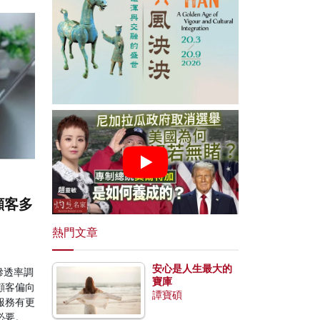
顧客多
熱門文章
安心是人生最大的
滲透率調
寶庫
顧客偏向
譚寶碩
服務有更
必要。