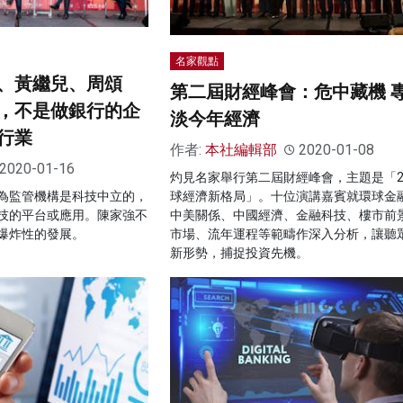
名家觀點
、黃繼兒、周頌
第二屆財經峰會：危中藏機 
，不是做銀行的企
淡今年經濟
行業
作者:
本社編輯部
2020-01-08
2020-01-16
灼見名家舉行第二屆財經峰會，主題是「20
為監管機構是科技中立的，
球經濟新格局」。十位演講嘉賓就環球金
技的平台或應用。陳家強不
中美關係、中國經濟、金融科技、樓市前
爆炸性的發展。
市場、流年運程等範疇作深入分析，讓聽
新形勢，捕捉投資先機。