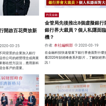
灼見金融
金管局先後推出8個虛擬銀行
銀行界大裁員？個人私隱面
行開啟百花齊放新
機？
作者:
本社編輯部
2020-03-19
2020-03-25
在金融科技快速發展下銀行界會面對什麼
不同背景的企業加入銀行
看2020年財經峰會系列影片，了解財經界
這些公司的經營理念或商業
訊！
家都在想方設法，應用新科
迎合客戶的需要。