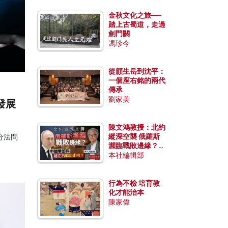
金秋文化之旅──
踏上古蜀道，走過
劍門關
馮珍今
從顧生岳到沈平：
一個座右銘的兩代
傳承
劉家美
發展
陳文鴻教授：北約
縱深空襲 俄羅斯
分法問
瀕臨戰敗邊緣？中
。
國零部件能左右戰
本社編輯部
局走向？
行為不檢 培育教
化才能治本
陳家偉