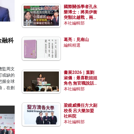
國際關係學者孔永
樂博士：將美伊衝
突類比越戰，兩者
有何異同？中國崛
本社編輯部
起能否為全球格局
發揮穩定效用？
金融科
葛亮：見南山
編輯精選
總監周文
書展2026｜葉劉
可或缺的
淑儀：最喜歡姐姐
把握全球
角色 無官職說話
驗，在創
包袱少
本社編輯部
梁鏡威獲任方大副
校長 呂大樂加盟
社科院
本社編輯部