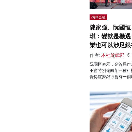
灼見金融
陳家強、阮國恒
琪：變就是機遇
業也可以涉足銀
作者:
本社編輯部
阮國恒表示，金管局作
不會特別偏向某一種科
覺得虛擬銀行會有一個