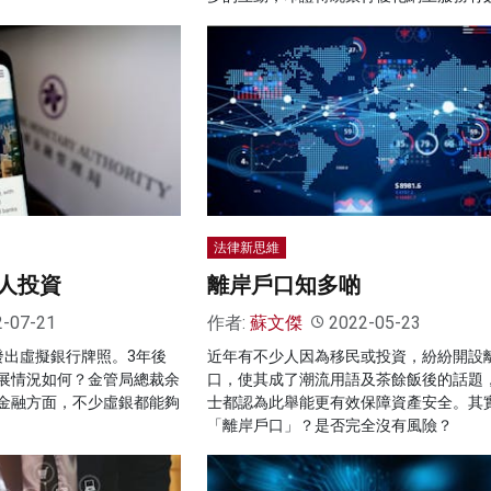
法律新思維
人投資
離岸戶口知多啲
2-07-21
作者:
蘇文傑
2022-05-23
發出虛擬銀行牌照。3年後
近年有不少人因為移民或投資，紛紛開設
展情況如何？金管局總裁余
口，使其成了潮流用語及茶餘飯後的話題
金融方面，不少虛銀都能夠
士都認為此舉能更有效保障資產安全。其
「離岸戶口」？是否完全沒有風險？