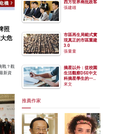
西方世界兩批政客
張建雄
牌照
市區再生局範式實
臨大危
現真正的市區重建
3.0
張量童
挑戰？觀
摘星以外：從校園
最新資
生活觀察DSE中文
科摘星學生的一點
特質
來文
推薦作家