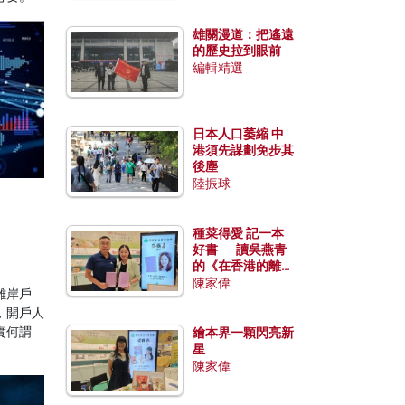
雄關漫道：把遙遠
的歷史拉到眼前
編輯精選
日本人口萎縮 中
港須先謀劃免步其
後塵
陸振球
種菜得愛 記一本
好書──讀吳燕青
的《在香港的離島
種菜》
陳家偉
離岸戶
，開戶人
實何謂
繪本界一顆閃亮新
星
陳家偉