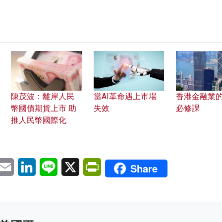
陳茂波：離岸人民
當AI革命遇上市場
香港金融業
幣國債期貨上市 助
失效
必修課
推人民幣國際化
pp
eChat
Email
LinkedIn
Line
X
PrintFriendly
Share