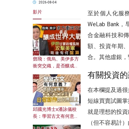
2026-08-04
影片
至於個人化服
WeLab Ba
合金融科技和
額、投資年期
合。其他虛銀，
鄧飛：俄烏、美伊多方
衝突交織，是否釀成世
界大戰？ 伊朗甘冒政權
有關投資的
風險攻擊美軍，背後有
何盤算？
在本欄提及過很
短線買賣試圖掌
邱國光博士x潘詠儀校
就是理想的投資
長：學習古文有何意
（但不容易計）
義？ 粵語怎樣傳承文言