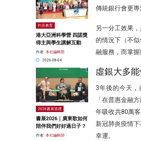
傳統銀行會更專
灼見教育
另一分工效果，
港大亞洲科學營 四諾獎
的情況下（不似
得主與學生講解互動
融服務，而掌握
作者:
本社編輯部
2026-08-04
虛銀大多能
3年後的今天
「在普惠金融方
2026書展巡禮
年吸收共80萬
書展2026｜廣東歌如何
新冠肺炎疫情下
陪伴我們好好過日子？
幸運。
作者:
本社編輯部