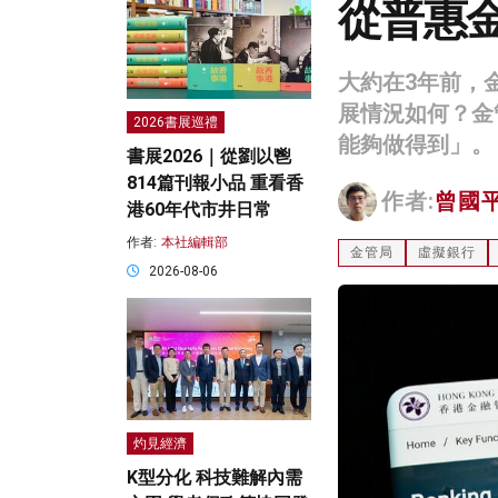
從普惠
大約在3年前，
展情況如何？金
2026書展巡禮
能夠做得到」。
書展2026｜從劉以鬯
814篇刊報小品 重看香
作者:
曾國
港60年代市井日常
作者:
本社編輯部
金管局
虛擬銀行
2026-08-06
灼見經濟
K型分化 科技難解內需