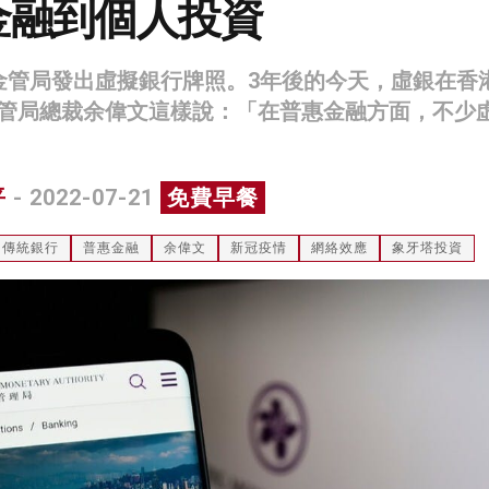
金融到個人投資
金管局發出虛擬銀行牌照。3年後的今天，虛銀在香
管局總裁余偉文這樣說：「在普惠金融方面，不少
平
- 2022-07-21
免費早餐
傳統銀行
普惠金融
余偉文
新冠疫情
網絡效應
象牙塔投資