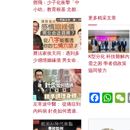
鄧飛：少子化衝擊「中
小幼」教育根基 北都如
何成為解決問題關鍵？
更多精采文章
曆法家侯天同：遇到多
K型分化 科技難解內
少感情姻緣債 男女命途
需之困 學者倡政策
迥異？ 從八字能看透你
協同發力
的七情六欲？
Facebook
WhatsA
W
左常波中醫： 從痛症到
內科病 針灸如何透過解
筋結 精準調理身體？