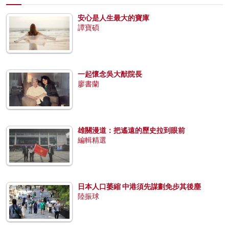
安心是人生最大的寶庫
譚寶碩
一起懷念吳大猷院長
廖書蘭
雄關漫道：把遙遠的歷史拉到眼前
編輯精選
日本人口萎縮 中港須先謀劃免步其後塵
陸振球