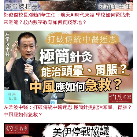
鄭俊傑校長X陳穎華主任：航天AI時代來臨 學校如何緊貼未
來潮流？校內數字教育如何實踐落地？
左常波中醫：打破傳統中醫迷思 極簡針灸能治頭暈、胃脹？
中風應如何急救？