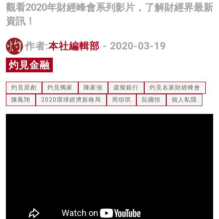
觀看2020年財經峰會系列影片，了解財經界最新
名家榜
資訊！
灼見活動
作者:
本社編輯部
- 2020-03-19
關於我們
灼見金融
灼見原創
灼見獨家
陳家強
虛擬銀行
灼見名家財經峰會
陳鳳翔
2020環球經濟新格局
周頌琪
阮國恒
個人私隱