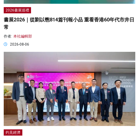
2026書展巡禮
書展2026｜從劉以鬯814篇刊報小品 重看香港60年代市井日
常
作者:
本社編輯部
2026-08-06
灼見經濟