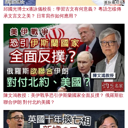
邱國光博士x潘詠儀校長：學習古文有何意義？ 粵語怎樣傳
承文言文之美？ 日常寫作如何應用？
陳文鴻教授：美伊戰爭恐引伊斯蘭國家全面反撲？ 俄羅斯欲
聯合伊朗 對付北約美國？