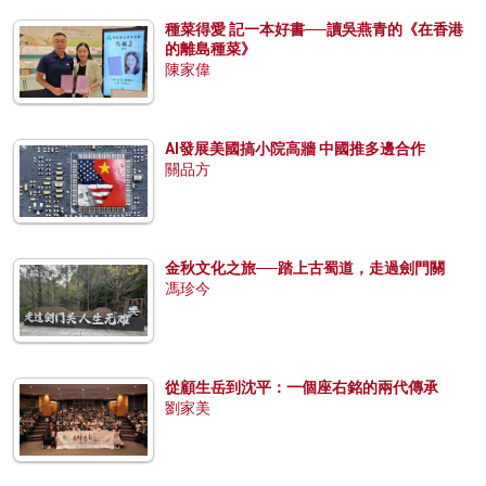
種菜得愛 記一本好書──讀吳燕青的《在香港
的離島種菜》
陳家偉
AI發展美國搞小院高牆 中國推多邊合作
關品方
金秋文化之旅──踏上古蜀道，走過劍門關
馮珍今
從顧生岳到沈平：一個座右銘的兩代傳承
劉家美