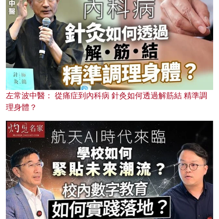
左常波中醫： 從痛症到內科病 針灸如何透過解筋結 精準調
理身體？