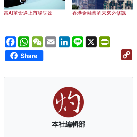
當AI革命遇上市場失效
香港金融業的未來必修課
Facebook
WhatsApp
WeChat
Email
LinkedIn
Line
X
PrintFriendl
C
Share
Li
本社編輯部