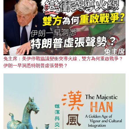
兔主席：美伊停戰協議變衝突導火線，雙方為何重啟戰爭？
伊朗一早洞悉特朗普虛張聲勢？