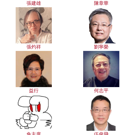
張建雄
陳章華
張灼祥
劉寧榮
益行
何志平
兔主席
伍俊飛