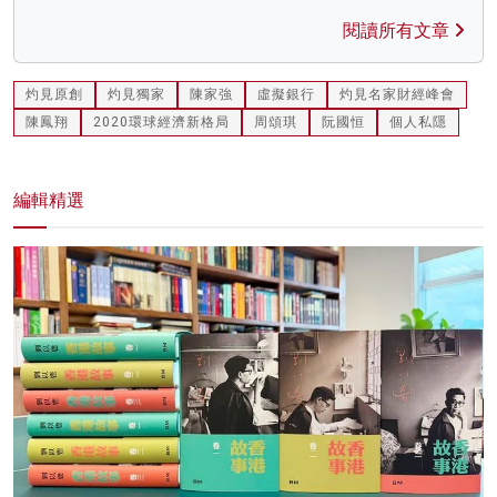
閱讀所有文章
灼見原創
灼見獨家
陳家強
虛擬銀行
灼見名家財經峰會
陳鳳翔
2020環球經濟新格局
周頌琪
阮國恒
個人私隱
編輯精選