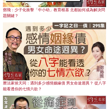
鄧飛：少子化衝擊「中小幼」教育根基 北都如何成為解決問
題關鍵？
曆法家侯天同：遇到多少感情姻緣債 男女命途迥異？ 從八字
能看透你的七情六欲？