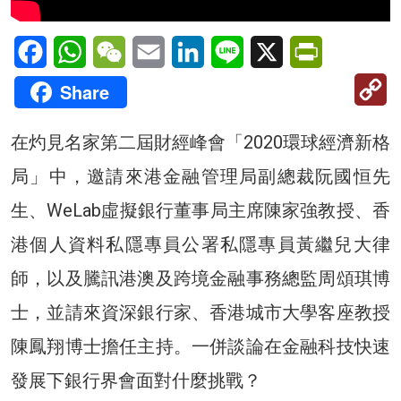
Facebook
WhatsApp
WeChat
Email
LinkedIn
Line
X
PrintFriendl
C
Share
Li
在灼見名家第二屆財經峰會「2020環球經濟新格
局」中，邀請來港金融管理局副總裁阮國恒先
生、WeLab虛擬銀行董事局主席陳家強教授、香
港個人資料私隱專員公署私隱專員黃繼兒大律
師，以及騰訊港澳及跨境金融事務總監周頌琪博
士，並請來資深銀行家、香港城市大學客座教授
陳鳳翔博士擔任主持。一併談論在金融科技快速
發展下銀行界會面對什麼挑戰？