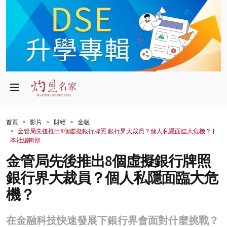
政局
教育
文化
財經
首頁
影片
財經
金融
金管局先後推出8個虛擬銀行牌照 銀行界大裁員？個人私隱面臨大危機？ |
生活
本社編輯部
金管局先後推出8個虛擬銀行牌照
健康
銀行界大裁員？個人私隱面臨大危
商業
機？
科技
在金融科技快速發展下銀行界會面對什麼挑戰？
影片