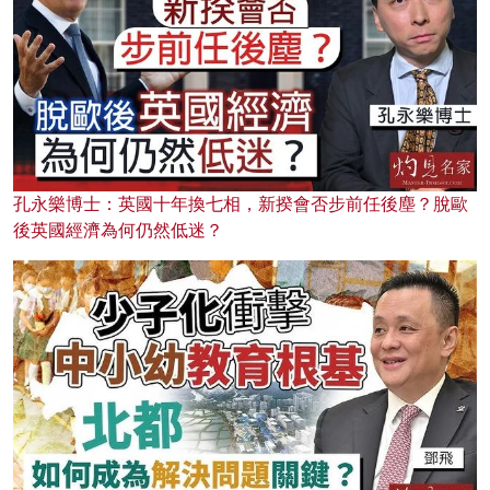
孔永樂博士：英國十年換七相，新揆會否步前任後塵？脫歐
後英國經濟為何仍然低迷？