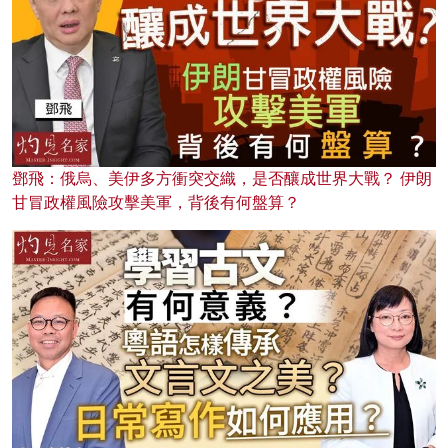
鄧飛：俄烏、美伊多方衝突交織，是否釀成世界大戰？ 伊朗
甘冒政權風險攻擊美軍，背後有何盤算？