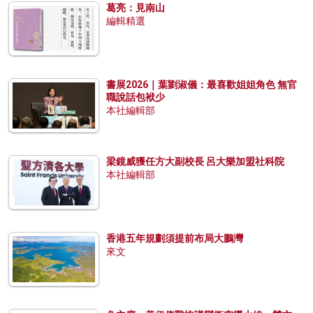
葛亮：見南山
編輯精選
書展2026｜葉劉淑儀：最喜歡姐姐角色 無官
職說話包袱少
本社編輯部
梁鏡威獲任方大副校長 呂大樂加盟社科院
本社編輯部
香港五年規劃須提前布局大鵬灣
來文