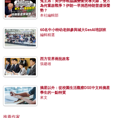
兔主席：美伊停戰協議變衝突導火線，雙方
為何重啟戰爭？伊朗一早洞悉特朗普虛張聲
勢？
本社編輯部
60名中小特幼老師參與城大GenAI培訓班
編輯精選
西方世界兩批政客
張建雄
摘星以外：從校園生活觀察DSE中文科摘星
學生的一點特質
來文
推薦作家