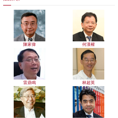
陳家偉
何漢權
雷鼎鳴
林超英