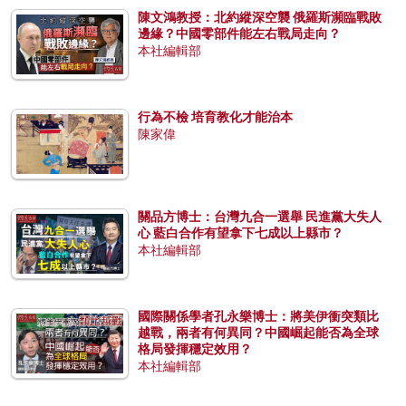
陳文鴻教授：北約縱深空襲 俄羅斯瀕臨戰敗
邊緣？中國零部件能左右戰局走向？
本社編輯部
行為不檢 培育教化才能治本
陳家偉
關品方博士：台灣九合一選舉 民進黨大失人
心 藍白合作有望拿下七成以上縣市？
本社編輯部
國際關係學者孔永樂博士：將美伊衝突類比
越戰，兩者有何異同？中國崛起能否為全球
格局發揮穩定效用？
本社編輯部