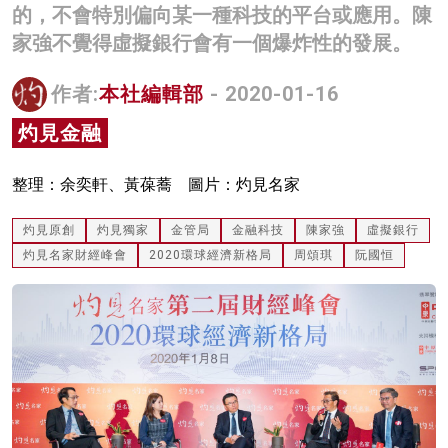
的，不會特別偏向某一種科技的平台或應用。陳
名家榜
家強不覺得虛擬銀行會有一個爆炸性的發展。
灼見活動
作者:
本社編輯部
- 2020-01-16
關於我們
灼見金融
整理：余奕軒、黃葆蕎 圖片：灼見名家
灼見原創
灼見獨家
金管局
金融科技
陳家強
虛擬銀行
灼見名家財經峰會
2020環球經濟新格局
周頌琪
阮國恒