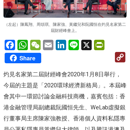
（左起）陳鳳翔、周頌琪、陳家強、黃繼兒和阮國恒在灼見名家第二
屆財經峰會上。
Facebook
WhatsApp
WeChat
Email
LinkedIn
Line
X
PrintFriendl
C
Share
Li
灼見名家第二屆財經峰會2020年1月8日舉行，
今屆的主題是「2020環球經濟新格局」。本屆峰
會其中一環節討論金融科技商機，嘉賓包括：香
港金融管理局副總裁阮國恒先生、WeLab虛擬銀
行董事局主席陳家強教授、香港個人資料私隱專
員公署私隱專員黃繼兒大律師，以及騰訊港澳及