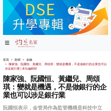
政局
教育
文化
財經
首頁
財經
金融
陳家強、阮國恒、黃繼兒、周頌琪：變就是機遇，不是做銀行的企業也可以
生活
涉足銀行業 | 本社編輯部
陳家強、阮國恒、黃繼兒、周頌
健康
琪：變就是機遇，不是做銀行的企
商業
業也可以涉足銀行業
科技
阮國恒表示，金管局作為監管機構是科技中立
影片