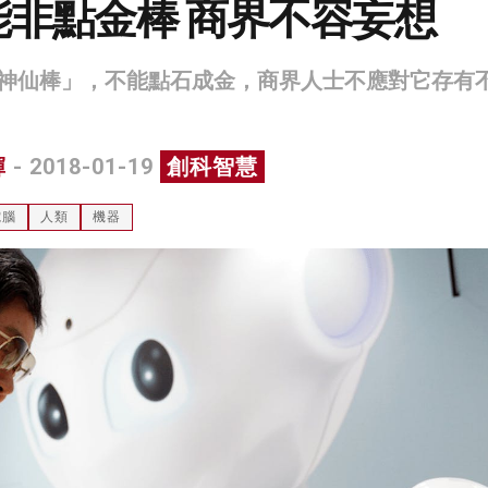
能非點金棒 商界不容妄想
神仙棒」，不能點石成金，商界人士不應對它存有
輝
- 2018-01-19
創科智慧
電腦
人類
機器