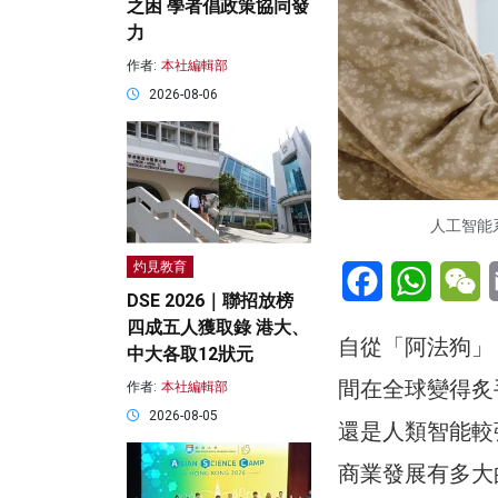
之困 學者倡政策協同發
力
作者:
本社編輯部
2026-08-06
人工智能
灼見教育
Facebook
WhatsA
W
DSE 2026｜聯招放榜
四成五人獲取錄 港大、
自從「阿法狗」
中大各取12狀元
間在全球變得炙
作者:
本社編輯部
2026-08-05
還是人類智能較
商業發展有多大