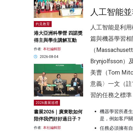
人工智能並
灼見教育
人工智能是利用
港大亞洲科學營 四諾獎
篇與機器學習相
得主與學生講解互動
（Massachusett
作者:
本社編輯部
2026-08-04
Brynjolfsson
美曹（Tom M
意義〉一文（註
習的任務之標準
2026書展巡禮
機器學習所產生
書展2026｜廣東歌如何
是，例如客戶關
陪伴我們好好過日子？
任務必須擁有自然存
作者:
本社編輯部