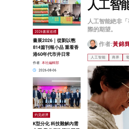
人工智
人工智能絶非「
際的期望。
2026書展巡禮
書展2026｜從劉以鬯
作者:
黃錦
814篇刊報小品 重看香
港60年代市井日常
人工智能
商界
作者:
本社編輯部
2026-08-06
灼見經濟
K型分化 科技難解內需