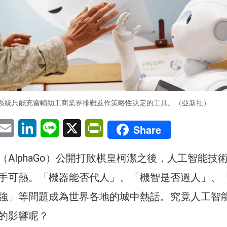
系統只能充當輔助工商業界排難及作策略性决定的工具。（亞新社）
pp
eChat
Email
LinkedIn
Line
X
PrintFriendly
Share
（AlphaGo）公開打敗棋皇柯潔之後，人工智能技
手可熱。「機器能否代人」、「機智是否過人」、
強」等問題成為世界各地的城中熱話。究竟人工智
的影響呢？