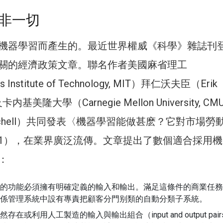
非一切
機器學習而產生的。最近世界權威《科學》雜誌刊
關的經濟政策文章。聯名作者美國麻省理工
s Institute of Technology, MIT）拜仁沃夫臣（Erik
）及卡内基美隆大學（Carnegie Mellon University, C
itchell）共同發表〈機器學習能做甚麽？它對市場勞
1），在業界廣泛流傳。文章提出了數個適合採用機
：
的功能必須擁有明確定義的輸入和輸出。滿足這條件的商業任務
係管理系統中設有專責把顧客分門别類的自動分類子系統。
在或利用人工製造的輸入與輸出組合（input and output pai