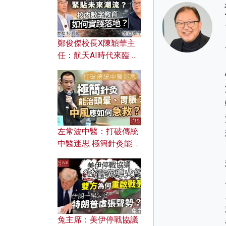
鄭俊傑校長X陳穎華主
任：航天AI時代來臨 學
校如何緊貼未來潮流？
校內數字教育如何實踐
落地？
左常波中醫：打破傳統
中醫迷思 極簡針灸能治
頭暈、胃脹？中風應如
何急救？
兔主席：美伊停戰協議