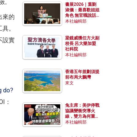
效。
書展2026｜葉劉
淑儀：最喜歡姐姐
角色 無官職說話
出來的
包袱少
本社編輯部
工具。
梁鏡威獲任方大副
不設實
校長 呂大樂加盟
社科院
本社編輯部
香港五年規劃須提
前布局大鵬灣
來文
g do?
DOI：
兔主席：美伊停戰
協議變衝突導火
線，雙方為何重啟
戰爭？伊朗一早洞
本社編輯部
悉特朗普虛張聲
勢？