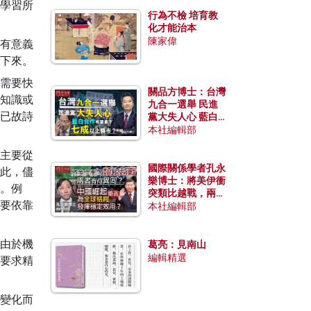
學習所
行為不檢 培育教
化才能治本
陳家偉
有意義
下來。
需要快
關品方博士：台灣
知識或
九合一選舉 民進
已故詩
黨大失人心 藍白
合作有望拿下七成
本社編輯部
以上縣市？
主要從
國際關係學者孔永
此，儘
樂博士：將美伊衝
。例
突類比越戰，兩者
要依靠
有何異同？中國崛
本社編輯部
起能否為全球格局
發揮穩定效用？
由於機
葛亮：見南山
編輯精選
要求精
變化而