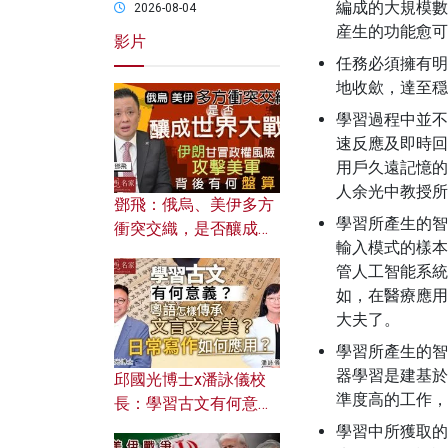
編成的大規模數
2026-08-04
産生的功能愈可
影片
任務必須擁有明
地收歛，達至穏
學習過程中並不
速反應及即時回
用戶久遠記憶的
人余光中教授所
鄧飛：俄烏、美伊多方
學習所產生的智
衝突交織，是否釀成世
輸入模式的樣本
界大戰？ 伊朗甘冒政權
管人工智能系統
風險攻擊美軍，背後有
如，在醫療應用
何盤算？
大夫了。
學習所產生的智
器學習是建基於
邱國光博士x潘詠儀校
準度高的工作，
長：學習古文有何意
義？ 粵語怎樣傳承文言
學習中所獲取的