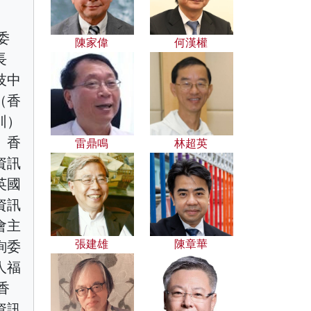
委
陳家偉
何漢權
長
技中
（香
圳）
、香
雷鼎鳴
林超英
資訊
英國
資訊
會主
張建雄
陳章華
詢委
人福
香
資訊