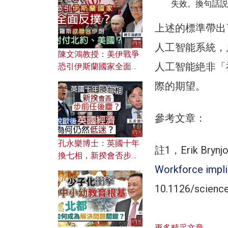
文之美？ 日常寫作如何
失效。換句話説
應用？
上述的標準帶出
人工智能系統，
陳文鴻教授：美伊戰爭
人工智能絶非「
恐引伊斯蘭國家全面反
撲？ 俄羅斯欲聯合伊朗
際的期望。
對付北約美國？
參考文章：
孔永樂博士：英國十年
註1，Erik Brynj
換七相，新揆會否步前
任後塵？脫歐後英國經
Workforce impli
濟為何仍然低迷？
10.1126/scienc
更多精采文章