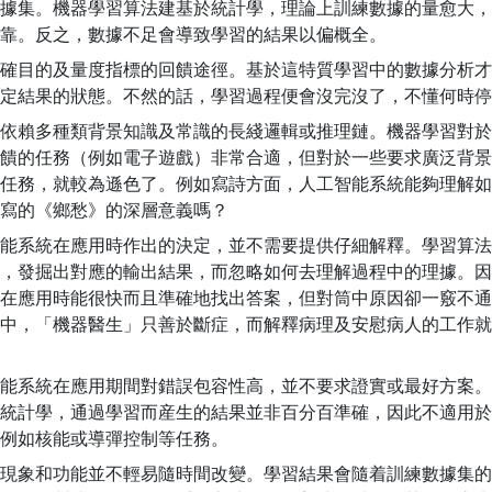
據集。機器學習算法建基於統計學，理論上訓練數據的量愈大，
靠。反之，數據不足會導致學習的結果以偏概全。
確目的及量度指標的回饋途徑。基於這特質學習中的數據分析才
定結果的狀態。不然的話，學習過程便會沒完沒了，不懂何時停
依賴多種類背景知識及常識的長綫邏輯或推理鏈。機器學習對於
饋的任務（例如電子遊戲）非常合適，但對於一些要求廣泛背景
任務，就較為遜色了。例如寫詩方面，人工智能系統能夠理解如
寫的《鄉愁》的深層意義嗎？
能系統在應用時作出的決定，並不需要提供仔細解釋。學習算法
，發掘出對應的輸出結果，而忽略如何去理解過程中的理據。因
在應用時能很快而且準確地找出答案，但對筒中原因卻一竅不通
中，「機器醫生」只善於斷症，而解釋病理及安慰病人的工作就
能系統在應用期間對錯誤包容性高，並不要求證實或最好方案。
統計學，通過學習而産生的結果並非百分百準確，因此不適用於
例如核能或導彈控制等任務。
現象和功能並不輕易隨時間改變。學習結果會隨着訓練數據集的