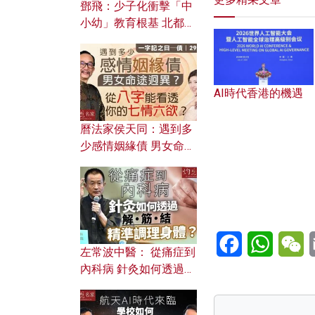
鄧飛：少子化衝擊「中
小幼」教育根基 北都如
何成為解決問題關鍵？
AI時代香港的機遇
曆法家侯天同：遇到多
少感情姻緣債 男女命途
迥異？ 從八字能看透你
的七情六欲？
Facebook
WhatsA
W
左常波中醫： 從痛症到
內科病 針灸如何透過解
筋結 精準調理身體？