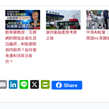
劉寧榮教授：互聯
廣州氫能產業考察
中美AI較量
網的開放反催生資
之旅
開源vs.美國
訊繭房，AI能避開
相同困局？如何避
免遭AI演算法操
控？
pp
eChat
Email
LinkedIn
Line
X
PrintFriendly
Share