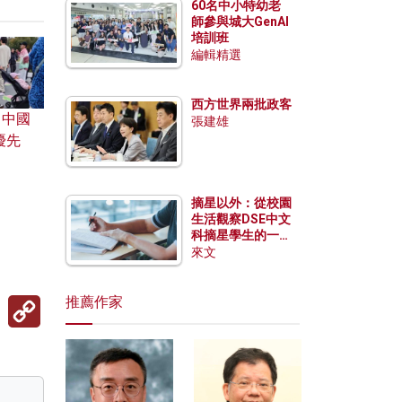
60名中小特幼老
師參與城大GenAI
培訓班
編輯精選
西方世界兩批政客
：中國
張建雄
優先
摘星以外：從校園
生活觀察DSE中文
科摘星學生的一點
特質
來文
Copy
推薦作家
Link