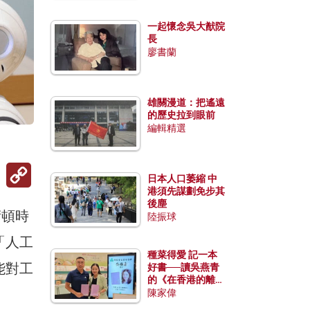
一起懷念吳大猷院
長
廖書蘭
雄關漫道：把遙遠
的歷史拉到眼前
編輯精選
Copy
Link
日本人口萎縮 中
港須先謀劃免步其
後塵
術頓時
陸振球
「人工
種菜得愛 記一本
能對工
好書──讀吳燕青
的《在香港的離島
種菜》
陳家偉