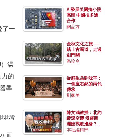
AI發展美國搞小院
高牆 中國推多邊
合作
關品方
登了一
金秋文化之旅──
踏上古蜀道，走過
劍門關
馮珍今
MU）湯
動力的
從顧生岳到沈平：
一個座右銘的兩代
器學
傳承
劉家美
陳文鴻教授：北約
比比皆
縱深空襲 俄羅斯
瀕臨戰敗邊緣？中
國零部件能左右戰
本社編輯部
rs）而
局走向？