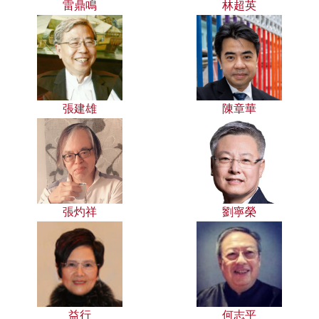
雷鼎鳴
林超英
張建雄
陳章華
張灼祥
劉寧榮
益行
何志平