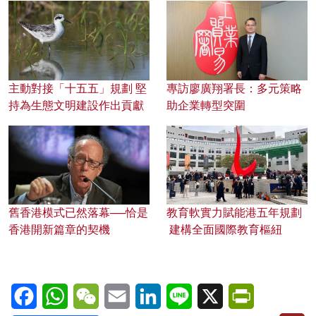
主動對接「十五五」規劃 堅
專訪廖廣翔署長：多元策略
持為生態文明建設作出貢獻
助企業轉型突圍
舊香港模式已然落幕──恰是
教育軟實力賦能港五年規劃
香港開新篇章的契機
建構全面國際教育樞紐
Facebook
WhatsApp
WeChat
Email
LinkedIn
Line
X
PrintFriendl