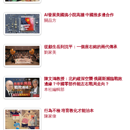
AI發展美國搞小院高牆 中國推多邊合作
關品方
從顧生岳到沈平：一個座右銘的兩代傳承
劉家美
陳文鴻教授：北約縱深空襲 俄羅斯瀕臨戰敗
邊緣？中國零部件能左右戰局走向？
本社編輯部
行為不檢 培育教化才能治本
陳家偉