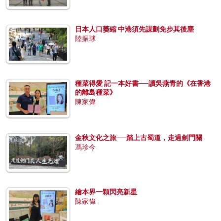
日本人口萎縮 中港須先謀劃免步其後塵
陸振球
種菜得愛 記一本好書──讀吳燕青的《在香港
的離島種菜》
陳家偉
金秋文化之旅──踏上古蜀道，走過劍門關
馮珍今
繪本界一顆閃亮新星
陳家偉