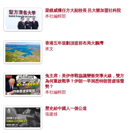
梁鏡威獲任方大副校長 呂大樂加盟社科院
本社編輯部
香港五年規劃須提前布局大鵬灣
來文
兔主席：美伊停戰協議變衝突導火線，雙方
為何重啟戰爭？伊朗一早洞悉特朗普虛張聲
勢？
本社編輯部
歷史給中國人一個公道
張建雄