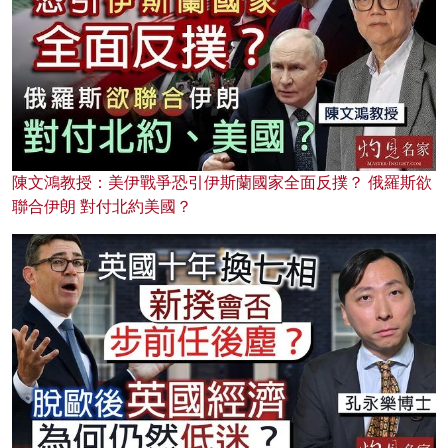
陳文鴻教授：美伊戰爭恐引伊斯蘭國家全面反撲？ 俄羅斯欲
聯合伊朗 對付北約美國？