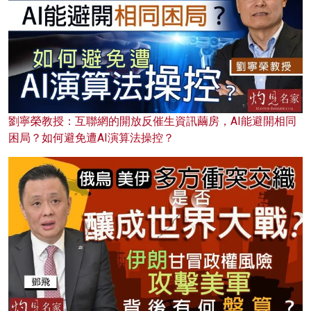
劉寧榮教授：互聯網的開放反催生資訊繭房，AI能避開相同
困局？如何避免遭AI演算法操控？