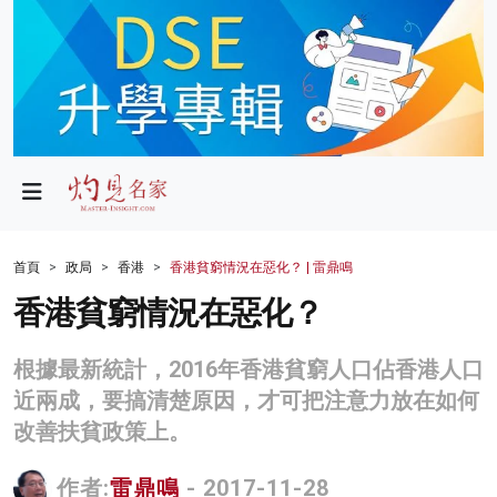
政局
教育
文化
財經
首頁
政局
香港
香港貧窮情況在惡化？ | 雷鼎鳴
生活
香港貧窮情況在惡化？
健康
根據最新統計，2016年香港貧窮人口佔香港人口
商業
近兩成，要搞清楚原因，才可把注意力放在如何
改善扶貧政策上。
科技
影片
作者:
雷鼎鳴
- 2017-11-28