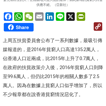
供應不絕。（亞新社）
Facebook
WhatsApp
WeChat
Email
LinkedIn
Line
X
PrintFriendl
C
Share
Li
上周五扶貧委員會公布了一系列數據，最吸引傳
媒報道的，是2016年貧窮人口高達135.2萬人，
佔香港人口近兩成，比2015年上升了0.7萬人，
在政府的扶貧政策介入後，2016年貧窮人口則降
至99.6萬人，但仍比2015年的相關人數多了2.5
萬人。因為在數據上貧窮人口似乎增加了，所以
不少報章都在說香港貧窮情況惡化了。