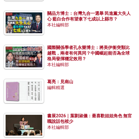
關品方博士：台灣九合一選舉 民進黨大失人
心 藍白合作有望拿下七成以上縣市？
本社編輯部
國際關係學者孔永樂博士：將美伊衝突類比
越戰，兩者有何異同？中國崛起能否為全球
格局發揮穩定效用？
本社編輯部
葛亮：見南山
編輯精選
書展2026｜葉劉淑儀：最喜歡姐姐角色 無官
職說話包袱少
本社編輯部