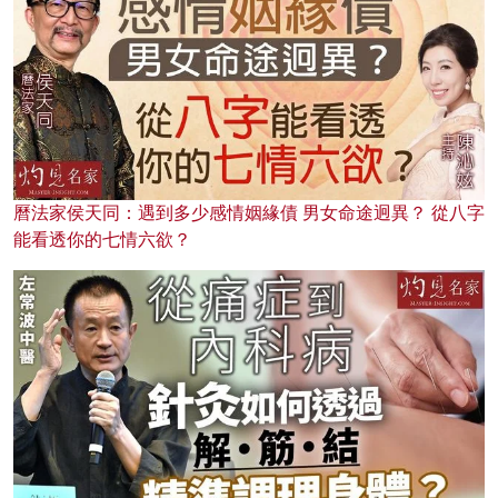
曆法家侯天同：遇到多少感情姻緣債 男女命途迥異？ 從八字
能看透你的七情六欲？