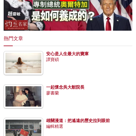
熱門文章
安心是人生最大的寶庫
譚寶碩
一起懷念吳大猷院長
廖書蘭
雄關漫道：把遙遠的歷史拉到眼前
編輯精選