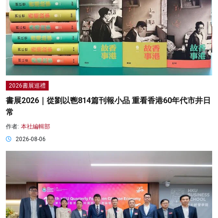
2026書展巡禮
書展2026｜從劉以鬯814篇刊報小品 重看香港60年代市井日
常
作者:
本社編輯部
2026-08-06