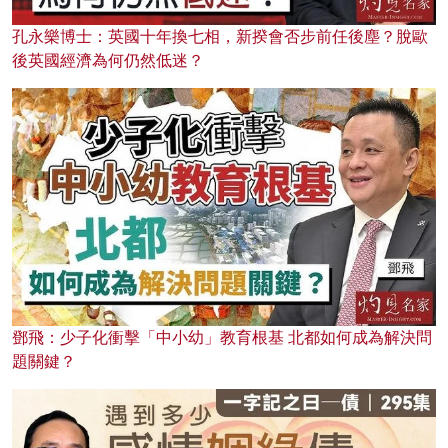
孔永樂博士：英國十年換七相，新揆會否步前任後塵？脫歐
後英國經濟為何仍然低迷？
鄧飛：少子化衝擊「中小幼」教育根基 北都如何成為解決問
題關鍵？