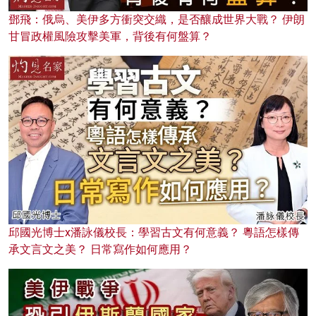
鄧飛：俄烏、美伊多方衝突交織，是否釀成世界大戰？ 伊朗
甘冒政權風險攻擊美軍，背後有何盤算？
邱國光博士x潘詠儀校長：學習古文有何意義？ 粵語怎樣傳
承文言文之美？ 日常寫作如何應用？