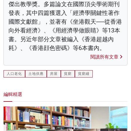
傑出教學獎。多篇論文在國際頂尖學術期刊
發表，其中四篇獲選入「經濟學關鍵性著作
國際文獻館」，並著有《坐港觀天──從香港
向外看經濟》、《用經濟學做眼睛》等13本
書。另近年部分文章被編入《香港超越內
耗》、《香港顔色密碼》等6本書內。
閱讀所有文章
人口老化
土地供應
房屋
貧窮
貧窮綫
編輯精選