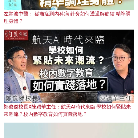
左常波中醫： 從痛症到內科病 針灸如何透過解筋結 精準調
理身體？
鄭俊傑校長X陳穎華主任：航天AI時代來臨 學校如何緊貼未
來潮流？校內數字教育如何實踐落地？