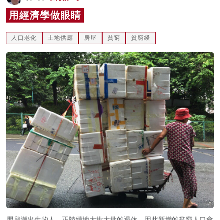
名家榜
用經濟學做眼睛
灼見活動
人口老化
土地供應
房屋
貧窮
貧窮綫
關於我們
嬰兒潮出生的人，正陸續地大批大批的退休，因此新增的貧窮人口會