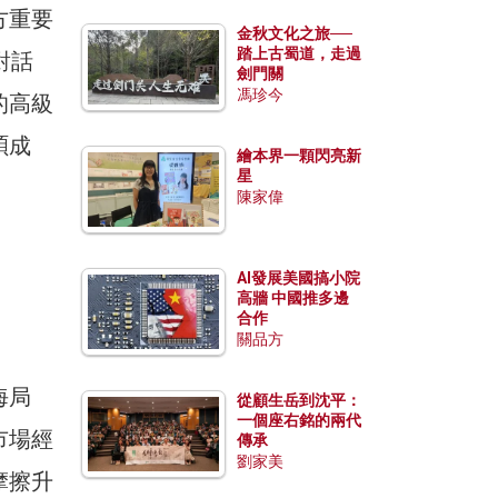
方重要
金秋文化之旅──
踏上古蜀道，走過
對話
劍門關
馮珍今
的高級
碩成
繪本界一顆閃亮新
星
陳家偉
AI發展美國搞小院
高牆 中國推多邊
合作
關品方
海局
從顧生岳到沈平：
一個座右銘的兩代
市場經
傳承
劉家美
摩擦升