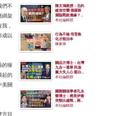
我們不
陳文鴻教授：北約
縱深空襲 俄羅斯
應綁架
瀕臨戰敗邊緣？中
國零部件能左右戰
本社編輯部
局走向？
有我，
行為不檢 培育教
形成以
化才能治本
陳家偉
關品方博士：台灣
係的噪
九合一選舉 民進
黨大失人心 藍白
興起的
合作有望拿下七成
本社編輯部
以上縣市？
中美關
國際關係學者孔永
樂博士：將美伊衝
突類比越戰，兩者
有何異同？中國崛
本社編輯部
起能否為全球格局
雙方目
發揮穩定效用？