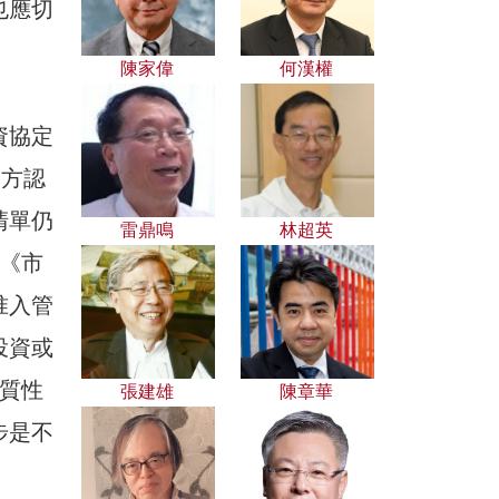
也應切
陳家偉
何漢權
資協定
中方認
清單仍
雷鼎鳴
林超英
《市
准入管
投資或
實質性
張建雄
陳章華
步是不