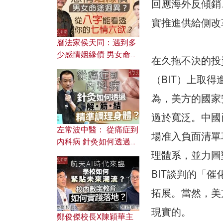
回應海外反傾銷
實推進供給側改
曆法家侯天同：遇到多
少感情姻緣債 男女命途
在久拖不決的投
迥異？ 從八字能看透你
（BIT）上取
的七情六欲？
為，美方的國家
過於寬泛。中國
左常波中醫： 從痛症到
場准入負面清單
內科病 針灸如何透過解
筋結 精準調理身體？
理體系，並力圖
BIT談判的「
拓展。當然，美
現實的。
鄭俊傑校長X陳穎華主