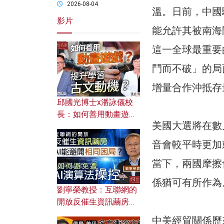
2026-08-04
溫。日前，中國
影片
能允許其被南海
這一全球最重要
鬥而不破」的局
增量合作沖抵存
邱國光博士x潘詠儀校
長：如何善用動畫遊戲
美國大選將在數
提升學習古文動機？
音會較平時更加
當下，兩國摩擦
係猶可有所作為
劉寧榮教授：互聯網的
開放反催生資訊繭房，
AI能避開相同困局？如
中美經貿關係歷