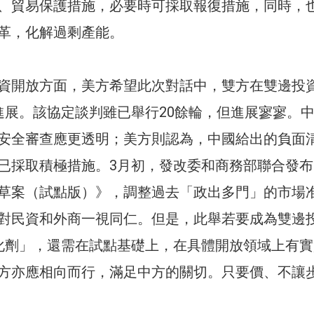
、貿易保護措施，必要時可採取報復措施，同時，
革，化解過剩產能。
資開放方面，美方希望此次對話中，雙方在雙邊投
得進展。該協定談判雖已舉行20餘輪，但進展寥寥。
安全審查應更透明；美方則認為，中國給出的負面
已採取積極措施。3月初，發改委和商務部聯合發布
草案（試點版）》，調整過去「政出多門」的市場
對民資和外商一視同仁。但是，此舉若要成為雙邊
催化劑」，還需在試點基礎上，在具體開放領域上有
方亦應相向而行，滿足中方的關切。只要價、不讓