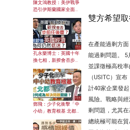
陳文鴻教授：美伊戰爭
恐引伊斯蘭國家全面反
雙方希望取
撲？ 俄羅斯欲聯合伊朗
對付北約美國？
在產能過剩方面
孔永樂博士：英國十年
能過剩問題。 
換七相，新揆會否步前
並課徵極高稅率
任後塵？脫歐後英國經
濟為何仍然低迷？
（USITC）
計40家企業發
風險。戰略與經
鄧飛：少子化衝擊「中
剩問題，尤其在
小幼」教育根基 北都如
何成為解決問題關鍵？
總統極可能在貿