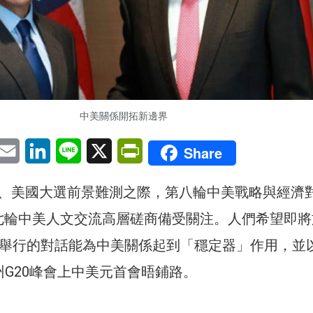
中美關係開拓新邊界
pp
eChat
Email
LinkedIn
Line
X
PrintFriendly
Share
、美國大選前景難測之際，第八輪中美戰略與經濟
第七輪中美人文交流高層磋商備受關注。人們希望即將
京舉行的對話能為中美關係起到「穩定器」作用，並
州G20峰會上中美元首會晤鋪路。