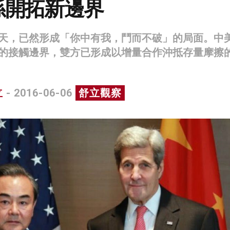
係開拓新邊界
天，已然形成「你中有我，鬥而不破」的局面。中
的接觸邊界，雙方已形成以增量合作沖抵存量摩擦
立
- 2016-06-06
舒立觀察