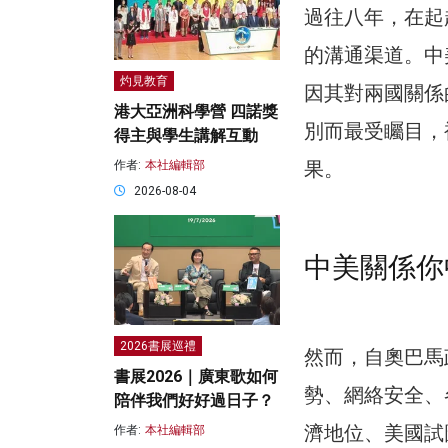
過往八年，在起
的溝通渠道。中
灼見教育
因其對兩國關係
港大亞洲科學營 四諾獎
別而最受矚目，
得主與學生講解互動
果。
作者:
本社編輯部
2026-08-04
中美關係你
2026書展巡禮
然而，自奧巴馬
書展2026｜廣東歌如何
勢、網絡安全、
陪伴我們好好過日子？
濟地位、美國試
作者:
本社編輯部