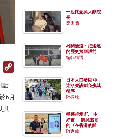
一起懷念吳大猷院
長
廖書蘭
雄關漫道：把遙遠
的歷史拉到眼前
編輯精選
Copy
Link
日本人口萎縮 中
對話
港須先謀劃免步其
後塵
於6月
陸振球
以具
種菜得愛 記一本
好書──讀吳燕青
的《在香港的離島
種菜》
陳家偉