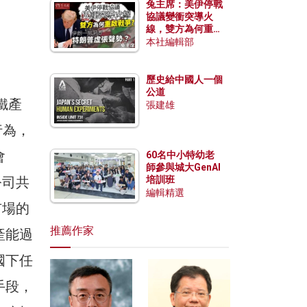
兔主席：美伊停戰
協議變衝突導火
線，雙方為何重啟
戰爭？伊朗一早洞
本社編輯部
悉特朗普虛張聲
勢？
歷史給中國人一個
公道
鐵產
張建雄
行為，
會
60名中小特幼老
師參與城大GenAI
公司共
培訓班
編輯精選
市場的
推薦作家
產能過
國下任
手段，