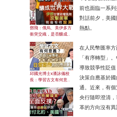
何避免遭AI演算法操
控？
前也面臨一系列
對話前夕，美國
熱點。
鄧飛：俄烏、美伊多方
衝突交織，是否釀成世
界大戰？ 伊朗甘冒政權
風險攻擊美軍，背後有
在人民幣匯率方
何盤算？
「有序轉型」。
導致競爭性貶值
邱國光博士x潘詠儀校
決策自應基於國
長：學習古文有何意
義？ 粵語怎樣傳承文言
通。近來，有個
文之美？ 日常寫作如何
央行隨即澄清，
應用？
革的方向沒有異