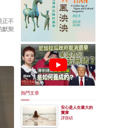
美正不
的默契
熱門文章
安心是人生最大的
寶庫
譚寶碩