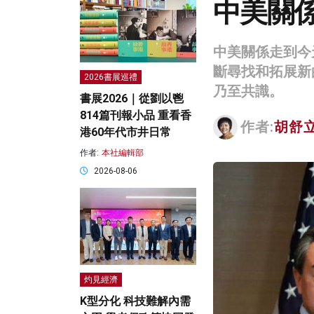
中美關
中美關係走到今
斷尋找和拓展新
2026書展巡禮
乃至共識。
書展2026｜從劉以鬯
814篇刊報小品 重看香
作者:
胡舒
港60年代市井日常
作者:
本社編輯部
2026-08-06
灼見經濟
K型分化 科技難解內需