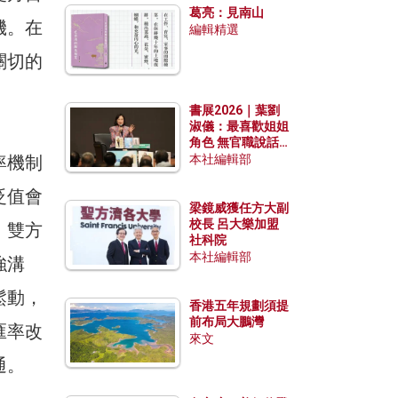
葛亮：見南山
機。在
編輯精選
關切的
書展2026｜葉劉
淑儀：最喜歡姐姐
角色 無官職說話
包袱少
率機制
本社編輯部
貶值會
梁鏡威獲任方大副
校長 呂大樂加盟
。雙方
社科院
本社編輯部
強溝
鬆動，
香港五年規劃須提
前布局大鵬灣
匯率改
來文
通。