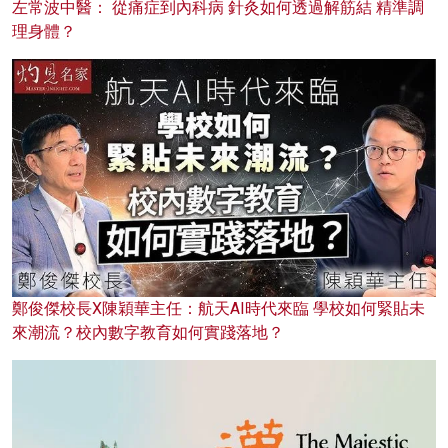
左常波中醫： 從痛症到內科病 針灸如何透過解筋結 精準調
理身體？
鄭俊傑校長X陳穎華主任：航天AI時代來臨 學校如何緊貼未
來潮流？校內數字教育如何實踐落地？