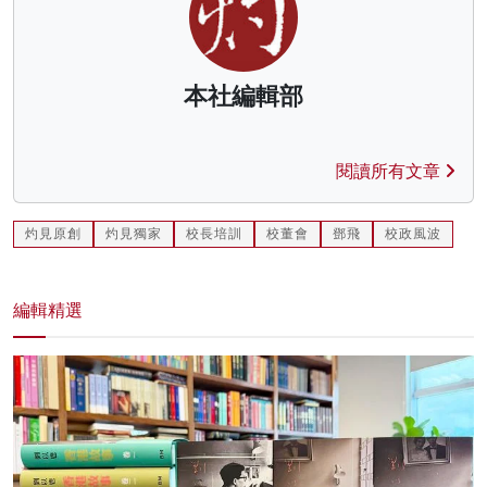
本社編輯部
閱讀所有文章
灼見原創
灼見獨家
校長培訓
校董會
鄧飛
校政風波
編輯精選