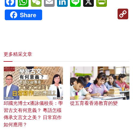
C
Share
Li
更多精采文章
邱國光博士x潘詠儀校長：學
從五育看香港教育的變
習古文有何意義？ 粵語怎樣
傳承文言文之美？ 日常寫作
如何應用？