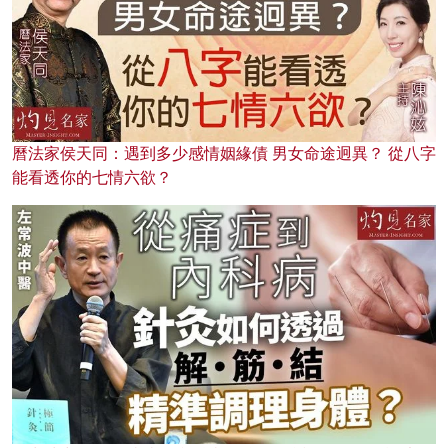
曆法家侯天同：遇到多少感情姻緣債 男女命途迥異？ 從八字
能看透你的七情六欲？