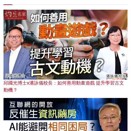
邱國光博士x潘詠儀校長：如何善用動畫遊戲 提升學習古文
動機？