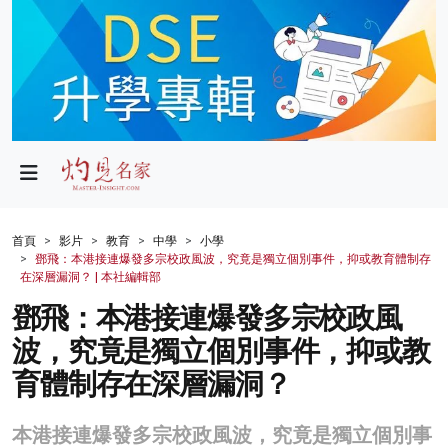
政局
教育
文化
財經
首頁
影片
教育
中學
小學
鄧飛：本港接連爆發多宗校政風波，究竟是獨立個別事件，抑或教育體制存
生活
在深層漏洞？ | 本社編輯部
鄧飛：本港接連爆發多宗校政風
健康
波，究竟是獨立個別事件，抑或教
商業
育體制存在深層漏洞？
科技
本港接連爆發多宗校政風波，究竟是獨立個別事
影片