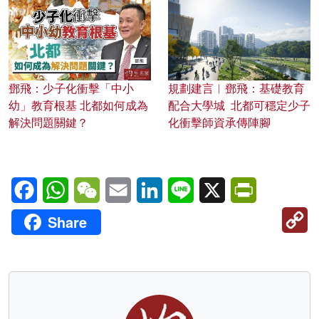
鄧飛：少子化衝擊「中小
規劃建言︱鄧飛：基礎教育
幼」教育根基 北都如何成為
配合大學城 北都可穩定少子
解決問題關鍵？
化衝擊師資承傳陣腳
Facebook
WhatsApp
WeChat
Email
LinkedIn
Line
X
PrintFriendl
C
Share
Li