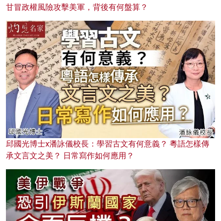
甘冒政權風險攻擊美軍，背後有何盤算？
邱國光博士x潘詠儀校長：學習古文有何意義？ 粵語怎樣傳
承文言文之美？ 日常寫作如何應用？