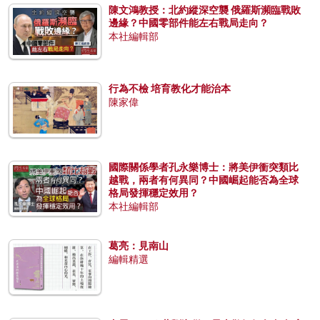
陳文鴻教授：北約縱深空襲 俄羅斯瀕臨戰敗
邊緣？中國零部件能左右戰局走向？
本社編輯部
行為不檢 培育教化才能治本
陳家偉
國際關係學者孔永樂博士：將美伊衝突類比
越戰，兩者有何異同？中國崛起能否為全球
格局發揮穩定效用？
本社編輯部
葛亮：見南山
編輯精選