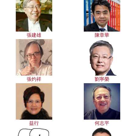
張建雄
陳章華
張灼祥
劉寧榮
益行
何志平