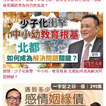
後英國經濟為何仍然低迷？
鄧飛：少子化衝擊「中小幼」教育根基 北都如何成為解決問
題關鍵？