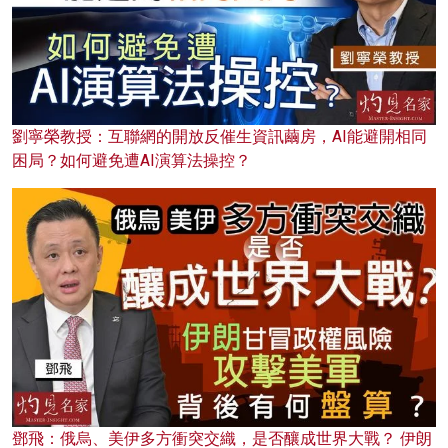
劉寧榮教授：互聯網的開放反催生資訊繭房，AI能避開相同
困局？如何避免遭AI演算法操控？
鄧飛：俄烏、美伊多方衝突交織，是否釀成世界大戰？ 伊朗