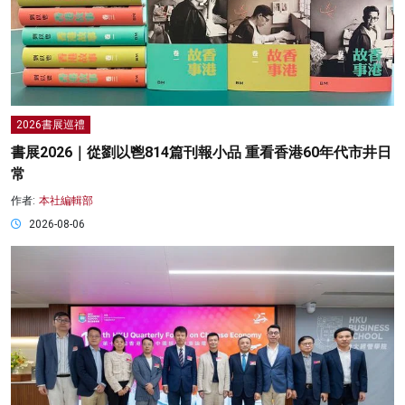
2026書展巡禮
書展2026｜從劉以鬯814篇刊報小品 重看香港60年代市井日
常
作者:
本社編輯部
2026-08-06