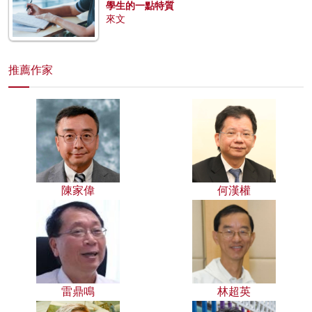
學生的一點特質
來文
推薦作家
陳家偉
何漢權
雷鼎鳴
林超英