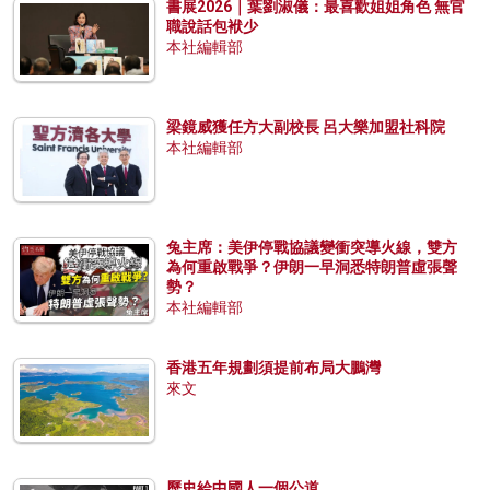
書展2026｜葉劉淑儀：最喜歡姐姐角色 無官
職說話包袱少
本社編輯部
梁鏡威獲任方大副校長 呂大樂加盟社科院
本社編輯部
兔主席：美伊停戰協議變衝突導火線，雙方
為何重啟戰爭？伊朗一早洞悉特朗普虛張聲
勢？
本社編輯部
香港五年規劃須提前布局大鵬灣
來文
歷史給中國人一個公道