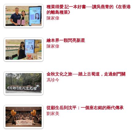
種菜得愛 記一本好書──讀吳燕青的《在香港
的離島種菜》
陳家偉
繪本界一顆閃亮新星
陳家偉
金秋文化之旅──踏上古蜀道，走過劍門關
馮珍今
從顧生岳到沈平：一個座右銘的兩代傳承
劉家美