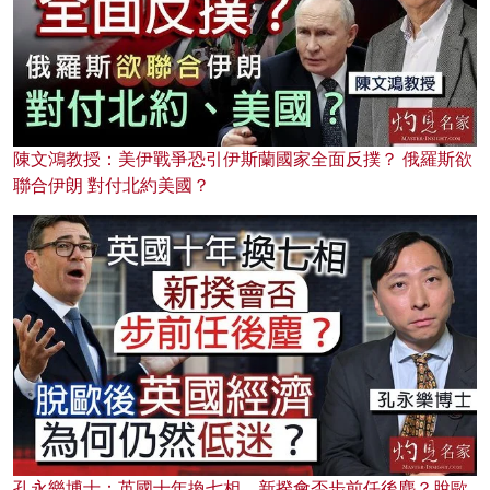
陳文鴻教授：美伊戰爭恐引伊斯蘭國家全面反撲？ 俄羅斯欲
聯合伊朗 對付北約美國？
孔永樂博士：英國十年換七相，新揆會否步前任後塵？脫歐