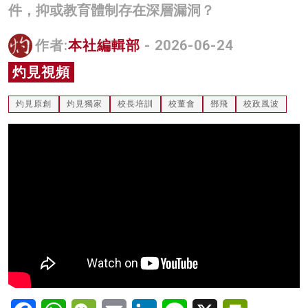
件，抑或教育體制存在深層漏洞？
名家榜
作者:
本社編輯部
- 2026-06-24
灼見活動
灼見視頻
關於我們
灼見原創
灼見獨家
校長培訓
校董會
鄧飛
校政風波
Facebook
WhatsApp
WeChat
Email
LinkedIn
Line
X
PrintFriendl