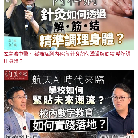
左常波中醫： 從痛症到內科病 針灸如何透過解筋結 精準調
理身體？