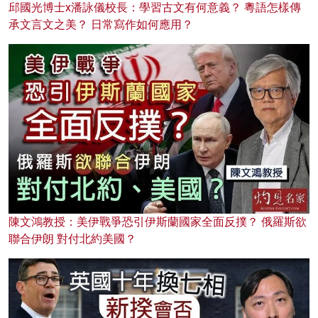
邱國光博士x潘詠儀校長：學習古文有何意義？ 粵語怎樣傳
承文言文之美？ 日常寫作如何應用？
陳文鴻教授：美伊戰爭恐引伊斯蘭國家全面反撲？ 俄羅斯欲
聯合伊朗 對付北約美國？