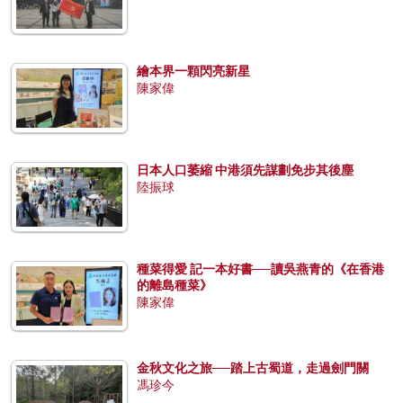
繪本界一顆閃亮新星
陳家偉
日本人口萎縮 中港須先謀劃免步其後塵
陸振球
種菜得愛 記一本好書──讀吳燕青的《在香港
的離島種菜》
陳家偉
金秋文化之旅──踏上古蜀道，走過劍門關
馮珍今