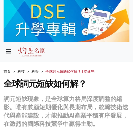
政局
教育
文化
財經
首頁
科技
科普
全球詞元短缺如何解？ | 沈建光
生活
全球詞元短缺如何解？
健康
詞元短缺現象，是全球算力格局深度調整的縮
商業
影。唯有兼顧短期優化與長期布局，統籌技術迭
代與產能建設，才能推動AI產業平穩有序發展，
科技
在激烈的國際科技競爭中贏得主動。
影片