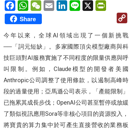
Facebook
WhatsApp
WeChat
Email
LinkedIn
Line
X
PrintFriendl
C
Share
Li
今年以來，全球AI領域出現了一個新挑戰
──「詞元短缺」。多家國際頂尖模型廠商與科
技巨頭對AI服務實施了不同程度的限量供應與呼
叫限制。例如，Claude模型的開發者美國
Anthropic公司調整了使用條款，以遏制高峰時
段的過量使用；亞馬遜公司表示，「產能限制」
已拖累其成長步伐；OpenAI公司甚至暫停或放緩
了類似視訊應用Sora等非核心項目的資源投入，
將寶貴的算力集中於可產生直接營收的業務板