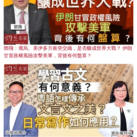
鄧飛：俄烏、美伊多方衝突交織，是否釀成世界大戰？ 伊朗
甘冒政權風險攻擊美軍，背後有何盤算？