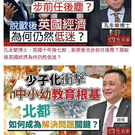
孔永樂博士：英國十年換七相，新揆會否步前任後塵？脫歐
後英國經濟為何仍然低迷？