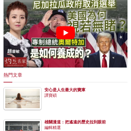
熱門文章
安心是人生最大的寶庫
譚寶碩
雄關漫道：把遙遠的歷史拉到眼前
編輯精選