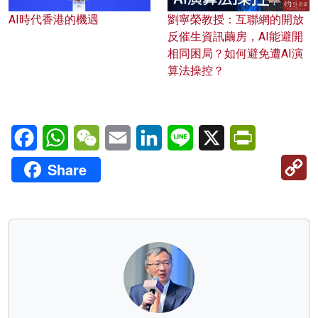
AI時代香港的機遇
劉寧榮教授：互聯網的開放
反催生資訊繭房，AI能避開
相同困局？如何避免遭AI演
算法操控？
Facebook
WhatsApp
WeChat
Email
LinkedIn
Line
X
PrintFriendl
C
Share
Li