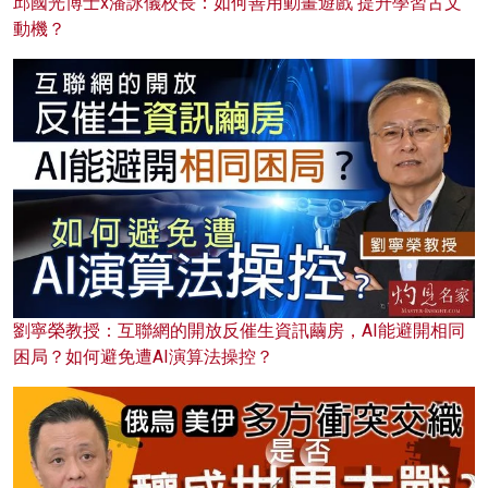
邱國光博士x潘詠儀校長：如何善用動畫遊戲 提升學習古文
動機？
劉寧榮教授：互聯網的開放反催生資訊繭房，AI能避開相同
困局？如何避免遭AI演算法操控？