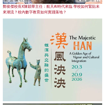
鄭俊傑校長X陳穎華主任：航天AI時代來臨 學校如何緊貼未
來潮流？校內數字教育如何實踐落地？