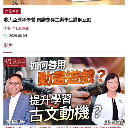
灼見教育
港大亞洲科學營 四諾獎得主與學生講解互動
作者:
本社編輯部
2026-08-04
影片