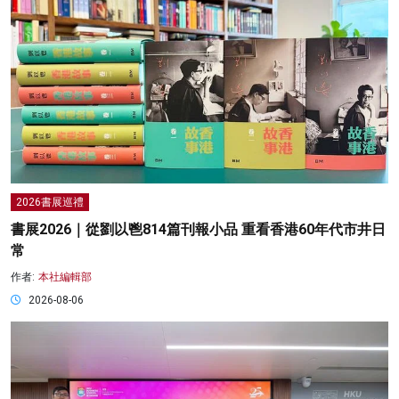
2026書展巡禮
書展2026｜從劉以鬯814篇刊報小品 重看香港60年代市井日
常
作者:
本社編輯部
2026-08-06