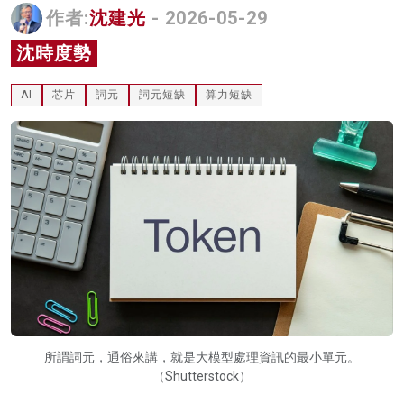
作者:
沈建光
- 2026-05-29
名家榜
沈時度勢
灼見活動
AI
芯片
詞元
詞元短缺
算力短缺
關於我們
所謂詞元，通俗來講，就是大模型處理資訊的最小單元。
（Shutterstock）