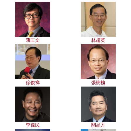
蔣匡文
林超英
徐俊祥
張樹槐
李偉民
關品方