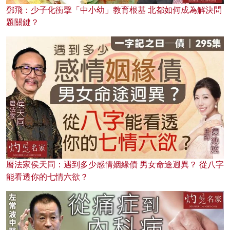
鄧飛：少子化衝擊「中小幼」教育根基 北都如何成為解決問
題關鍵？
曆法家侯天同：遇到多少感情姻緣債 男女命途迥異？ 從八字
能看透你的七情六欲？