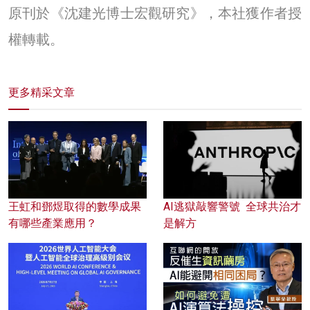
原刊於《沈建光博士宏觀研究》，本社獲作者授
權轉載。
更多精采文章
王虹和鄧煜取得的數學成果
AI逃獄敲響警號 全球共治才
有哪些產業應用？
是解方