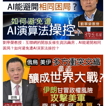
劉寧榮教授：互聯網的開放反催生資訊繭房，AI能避開相同
困局？如何避免遭AI演算法操控？