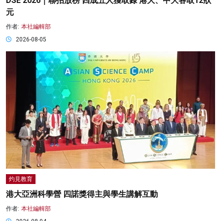
DSE 2026｜聯招放榜 四成五人獲取錄 港大、中大各取12狀
元
作者:
本社編輯部
2026-08-05
灼見教育
港大亞洲科學營 四諾獎得主與學生講解互動
作者:
本社編輯部