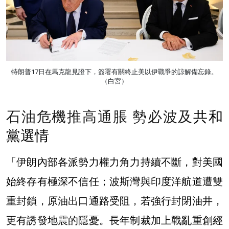
特朗普17日在馬克龍見證下，簽署有關終止美以伊戰爭的諒解備忘錄。
（白宮）
石油危機推高通脹 勢必波及
共和
黨選情
「伊朗內部各派勢力權力角力持續不斷，對美國
始終存有極深不信任；波斯灣與印度洋航道遭雙
重封鎖，原油出口通路受阻，若強行封閉油井，
更有誘發地震的隱憂。長年制裁加上戰亂重創經