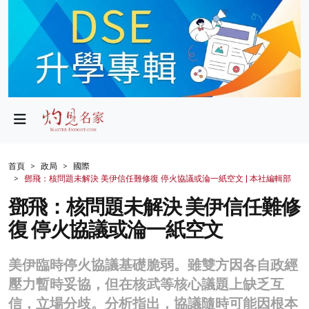
政局
教育
文化
財經
首頁
政局
國際
鄧飛：核問題未解決 美伊信任難修復 停火協議或淪一紙空文 | 本社編輯部
生活
鄧飛：核問題未解決 美伊信任難修
健康
復 停火協議或淪一紙空文
商業
美伊臨時停火協議基礎脆弱。雖雙方因各自政經
科技
壓力暫時妥協，但在核武等核心議題上缺乏互
影片
信，立場分歧。分析指出，協議隨時可能因根本