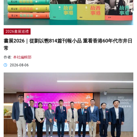
2026書展巡禮
書展2026｜從劉以鬯814篇刊報小品 重看香港60年代市井日
常
作者:
本社編輯部
2026-08-06