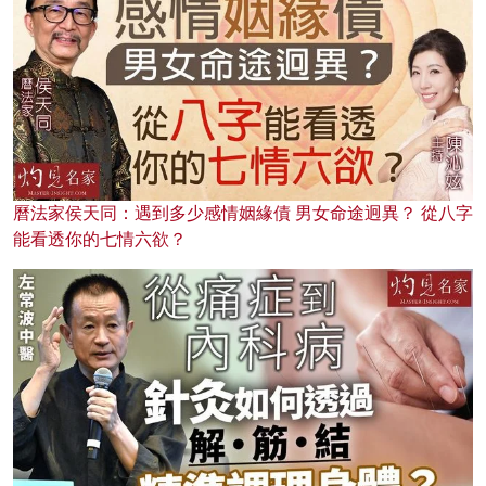
曆法家侯天同：遇到多少感情姻緣債 男女命途迥異？ 從八字
能看透你的七情六欲？