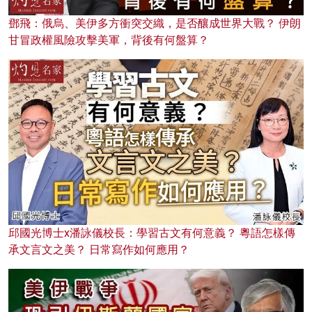
鄧飛：俄烏、美伊多方衝突交織，是否釀成世界大戰？ 伊朗
甘冒政權風險攻擊美軍，背後有何盤算？
邱國光博士x潘詠儀校長：學習古文有何意義？ 粵語怎樣傳
承文言文之美？ 日常寫作如何應用？