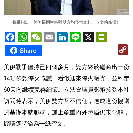
鄧飛指出，美伊長期對峙對雙方均弊大於利。（文灼峰攝）
Facebook
WhatsApp
WeChat
Email
LinkedIn
Line
X
PrintFriendl
C
Share
Li
美伊戰爭僵持已四個多月，雙方終於磋商出一份
14項條款停火協議，看似迎來停火曙光，並約定
60天內繼續完善細節。立法會議員鄧飛接受本社
訪問時表示，美伊雙方互不信任，達成這份協議
的基礎本就脆弱，加上多重內外矛盾仍未化解，
協議隨時淪為一紙空文。