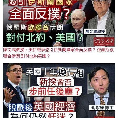
陳文鴻教授：美伊戰爭恐引伊斯蘭國家全面反撲？ 俄羅斯欲
聯合伊朗 對付北約美國？