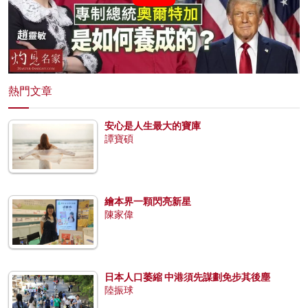
熱門文章
安心是人生最大的寶庫
譚寶碩
繪本界一顆閃亮新星
陳家偉
日本人口萎縮 中港須先謀劃免步其後塵
陸振球