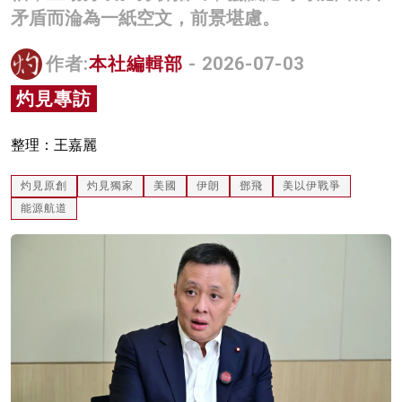
矛盾而淪為一紙空文，前景堪慮。
名家榜
灼見活動
作者:
本社編輯部
- 2026-07-03
灼見專訪
關於我們
整理：王嘉麗
灼見原創
灼見獨家
美國
伊朗
鄧飛
美以伊戰爭
能源航道