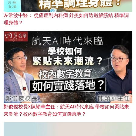
左常波中醫： 從痛症到內科病 針灸如何透過解筋結 精準調
理身體？
鄭俊傑校長X陳穎華主任：航天AI時代來臨 學校如何緊貼未
來潮流？校內數字教育如何實踐落地？