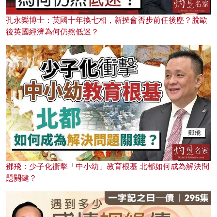
孔永樂博士：英國十年換七相，新揆會否步前任後塵？脫歐
後英國經濟為何仍然低迷？
鄧飛：少子化衝擊「中小幼」教育根基 北都如何成為解決問
題關鍵？