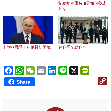
制總統奧爾特加是如何養成
的？
非對稱戰爭下的俄羅斯困境
包容乎？縱容也
Facebook
WhatsApp
WeChat
Email
LinkedIn
Line
X
PrintFriendl
C
Share
Li