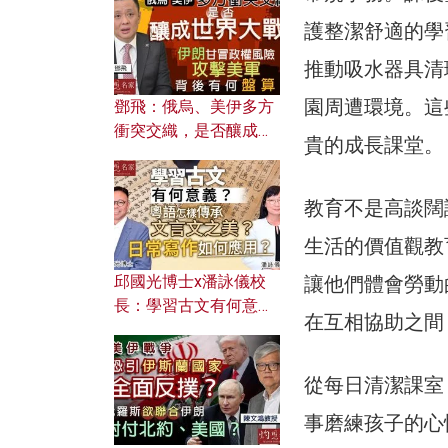
何避免遭AI演算法操
控？
護整潔舒適的學
推動吸水器具清
園周遭環境。這
鄧飛：俄烏、美伊多方
衝突交織，是否釀成世
貴的成長課堂。
界大戰？ 伊朗甘冒政權
風險攻擊美軍，背後有
何盤算？
教育不是高談闊
生活的價值觀教
讓他們體會勞動
邱國光博士x潘詠儀校
長：學習古文有何意
在互相協助之間
義？ 粵語怎樣傳承文言
文之美？ 日常寫作如何
應用？
從每日清潔課室
事磨練孩子的心