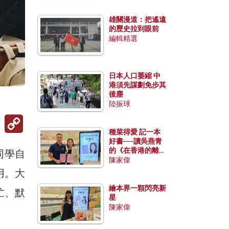
雄關漫道：把遙遠
的歷史拉到眼前
編輯精選
日本人口萎縮 中
港須先謀劃免步其
後塵
陸振球
Copy
Link
種菜得愛 記一本
好書──讀吳燕青
的《在香港的離島
同學自
種菜》
陳家偉
用。大
繪本界一顆閃亮新
忙、默
星
陳家偉