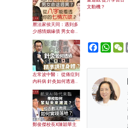
文動機？
曆法家侯天同：遇到多
少感情姻緣債 男女命途
迥異？ 從八字能看透你
Facebook
WhatsA
W
的七情六欲？
左常波中醫： 從痛症到
內科病 針灸如何透過解
筋結 精準調理身體？
鄭俊傑校長X陳穎華主