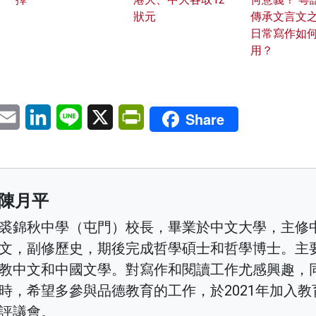
狀元
傳承文言文
日常寫作如
用？
pp
eChat
Email
LinkedIn
Line
X
PrintFriendly
Share
陳月平
裘錦秋中學（屯門）校長，畢業於中文大學，主修
文，副修歷史，期後完成哲學碩士和哲學博士。主
教中文和中國文學。對寫作和閱讀工作尤感興趣，
時，希望多參與品德教育的工作，於2021年加入教
評議會。