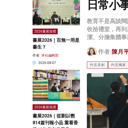
日常小事
教育不是高談闊
收拾禮堂，再到
2026書展巡禮
潔、分擔集體事
書展2026｜百無一用是
書生？
作者:
陳月
作者:
本社編輯部
2026-08-07
灼見原創
灼見獨家
2026書展巡禮
書展2026｜從劉以鬯
814篇刊報小品 重看香