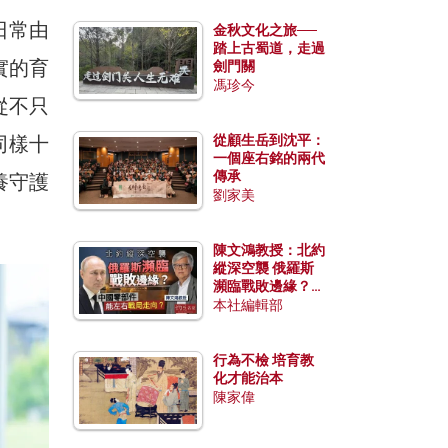
日常由
金秋文化之旅──
踏上古蜀道，走過
實的育
劍門關
馮珍今
從不只
同樣十
從顧生岳到沈平：
一個座右銘的兩代
傳承
養守護
劉家美
陳文鴻教授：北約
縱深空襲 俄羅斯
瀕臨戰敗邊緣？中
國零部件能左右戰
本社編輯部
局走向？
行為不檢 培育教
化才能治本
陳家偉