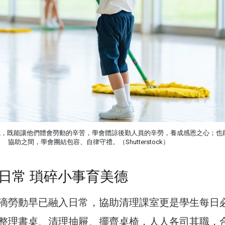
境，既能讓他們體會勞動的辛苦，學會體諒後勤人員的辛勞，養成感恩之心；也
協助之間，學會團結包容、自律守禮。（Shutterstock）
日常 瑣碎小事育美德
滴勞動早已融入日常，協助清理課室更是學生每日
整理書桌、清理抽屜、擺齊桌椅，人人各司其職，