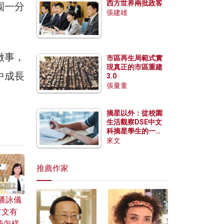
西方世界兩批政客
園一分
張建雄
做事，
市區再生局範式實
現真正的市區重建
中成長
3.0
張量童
摘星以外：從校園
生活觀察DSE中文
科摘星學生的一點
特質
來文
推薦作家
潘詠儀
古文有
語怎樣