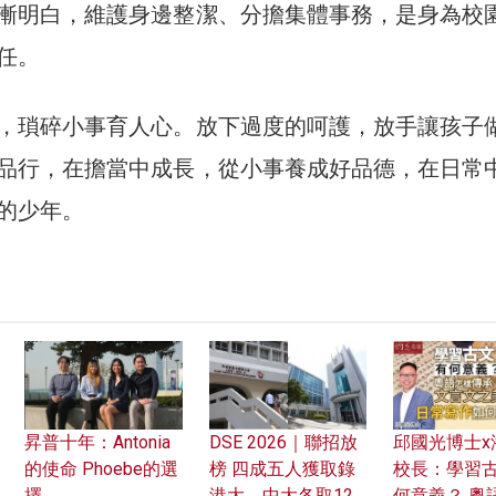
漸明白，維護身邊整潔、分擔集體事務，是身為校
任。
，瑣碎小事育人心。放下過度的呵護，放手讓孩子
品行，在擔當中成長，從小事養成好品德，在日常
的少年。
昇普十年：Antonia
DSE 2026｜聯招放
邱國光博士x
的使命 Phoebe的選
榜 四成五人獲取錄
校長：學習
擇
港大、中大各取12
何意義？ 粵