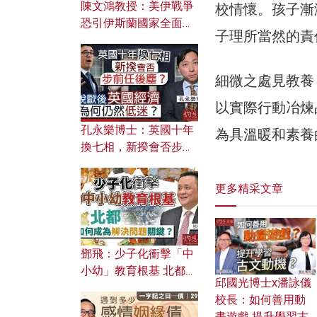
陳文鴻教授：美伊戰爭
校情懷。孩子漸
恐引伊斯蘭國家全面反
子理所當然的責
撲？ 俄羅斯欲聯合伊朗
對付北約美國？
細微之處見教養
以實際行動冶煉
孔永樂博士：英國十年
為具溫暖和素養
換七相，新揆會否步前
任後塵？脫歐後英國經
濟為何仍然低迷？
更多精采文章
鄧飛：少子化衝擊「中
小幼」教育根基 北都如
邱國光博士x潘詠儀
何成為解決問題關鍵？
校長：如何善用動
畫遊戲 提升學習古