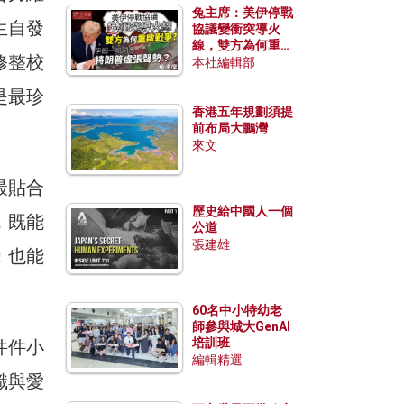
兔主席：美伊停戰
生自發
協議變衝突導火
線，雙方為何重啟
修整校
戰爭？伊朗一早洞
本社編輯部
悉特朗普虛張聲
是最珍
勢？
香港五年規劃須提
前布局大鵬灣
來文
最貼合
歷史給中國人一個
，既能
公道
張建雄
；也能
60名中小特幼老
師參與城大GenAI
培訓班
件件小
編輯精選
識與愛