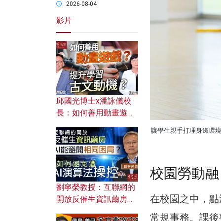
2026-08-04
影片
邱國光博士x潘詠儀校
長：如何善用動畫遊戲
提升學習古文動機？
讓學生親手打理身邊環
校園勞動融
劉寧榮教授：互聯網的
在校園之中，點
開放反催生資訊繭房，
AI能避開相同困局？如
常規事務。課後