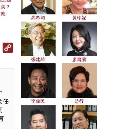
之美？
何應
高希均
黃珍妮
Copy
Link
張建雄
廖書蘭
中
要任
李偉民
益行
同
育