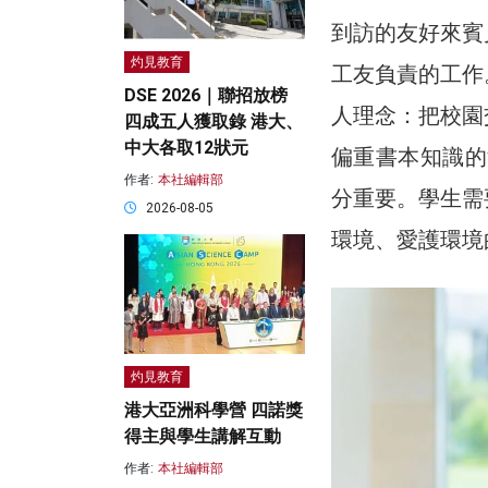
到訪的友好來賓
灼見教育
工友負責的工作
DSE 2026｜聯招放榜
人理念：把校園
四成五人獲取錄 港大、
中大各取12狀元
偏重書本知識的
作者:
本社編輯部
分重要。學生需
2026-08-05
環境、愛護環境
灼見教育
港大亞洲科學營 四諾獎
得主與學生講解互動
作者:
本社編輯部