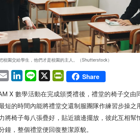
把校園交給學生，他們才是校園的主人。（Shutterstock）
pp
eChat
Email
LinkedIn
Line
X
PrintFriendly
Share
EAM X 數學活動在完成頒獎禮後，禮堂的椅子交由
最短的時間內能將禮堂交還制服團隊作練習步操之
力將椅子每八張疊好，貼近牆邊擺放，彼此互相幫
分鐘，整個禮堂便回復整潔原貌。