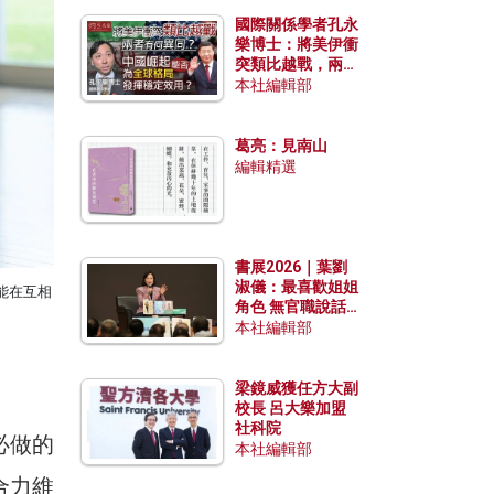
國際關係學者孔永
樂博士：將美伊衝
突類比越戰，兩者
有何異同？中國崛
本社編輯部
起能否為全球格局
發揮穩定效用？
葛亮：見南山
編輯精選
書展2026｜葉劉
淑儀：最喜歡姐姐
能在互相
角色 無官職說話
包袱少
本社編輯部
梁鏡威獲任方大副
校長 呂大樂加盟
社科院
必做的
本社編輯部
合力維