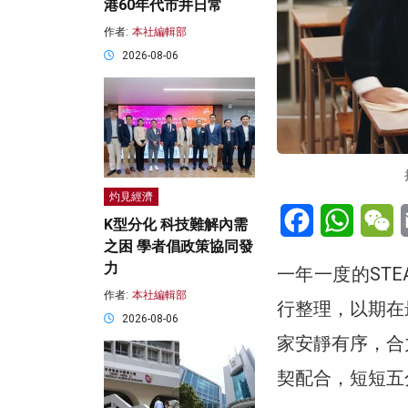
港60年代市井日常
作者:
本社編輯部
2026-08-06
灼見經濟
Facebook
WhatsA
W
K型分化 科技難解內需
之困 學者倡政策協同發
力
一年一度的ST
作者:
本社編輯部
行整理，以期在
2026-08-06
家安靜有序，合
契配合，短短五