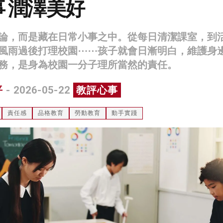
 潤澤美好
論，而是藏在日常小事之中。從每日清潔課室，到
風雨過後打理校園⋯⋯孩子就會日漸明白，維護身
務，是身為校園一分子理所當然的責任。
平
- 2026-05-22
教評心事
責任感
品格教育
勞動教育
動手實踐