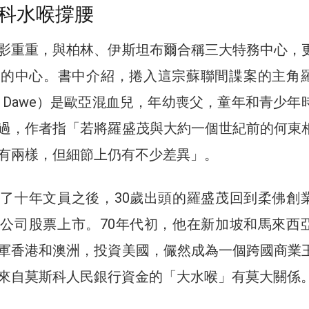
科水喉撐腰
影重重，與柏林、伊斯坦布爾合稱三大特務中心，
報的中心。書中介紹，捲入這宗蘇聯間諜案的主角
lliam Dawe）是歐亞混血兒，年幼喪父，童年和青少
過，作者指「若將羅盛茂與大約一個世紀前的何東
有兩樣，但細節上仍有不少差異」。
了十年文員之後，30歲出頭的羅盛茂回到柔佛創
公司股票上市。70年代初，他在新加坡和馬來西
軍香港和澳洲，投資美國，儼然成為一個跨國商業
來自莫斯科人民銀行資金的「大水喉」有莫大關係