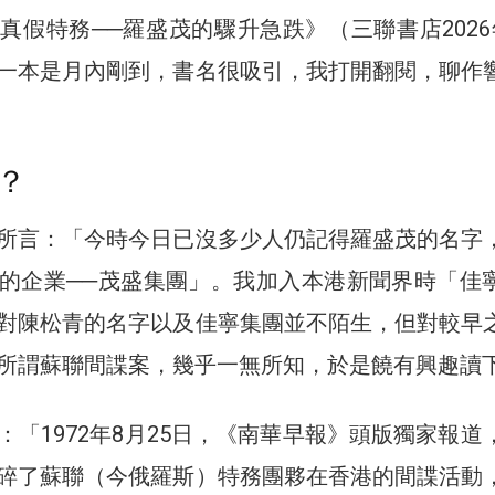
真假特務──羅盛茂的驟升急跌》（三聯書店2026
一本是月內剛到，書名很吸引，我打開翻閱，聊作
？
所言：「今時今日已沒多少人仍記得羅盛茂的名字
的企業──茂盛集團」。我加入本港新聞界時「佳
對陳松青的名字以及佳寧集團並不陌生，但對較早
所謂蘇聯間諜案，幾乎一無所知，於是饒有興趣讀
：「1972年8月25日，《南華早報》頭版獨家報道
碎了蘇聯（今俄羅斯）特務團夥在香港的間諜活動