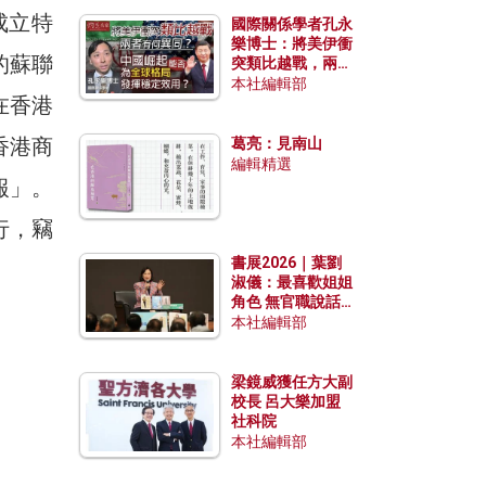
成立特
國際關係學者孔永
樂博士：將美伊衝
的蘇聯
突類比越戰，兩者
有何異同？中國崛
本社編輯部
在香港
起能否為全球格局
發揮穩定效用？
香港商
葛亮：見南山
編輯精選
報」。
行，竊
書展2026｜葉劉
。
淑儀：最喜歡姐姐
角色 無官職說話
包袱少
本社編輯部
梁鏡威獲任方大副
校長 呂大樂加盟
社科院
本社編輯部