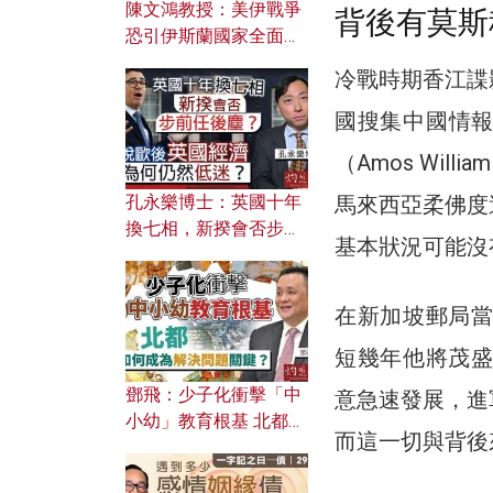
陳文鴻教授：美伊戰爭
背後有莫斯
恐引伊斯蘭國家全面反
撲？ 俄羅斯欲聯合伊朗
冷戰時期香江諜
對付北約美國？
國搜集中國情
（Amos Wi
孔永樂博士：英國十年
馬來西亞柔佛度
換七相，新揆會否步前
基本狀況可能沒
任後塵？脫歐後英國經
濟為何仍然低迷？
在新加坡郵局當
短幾年他將茂盛
鄧飛：少子化衝擊「中
意急速發展，進
小幼」教育根基 北都如
而這一切與背後
何成為解決問題關鍵？