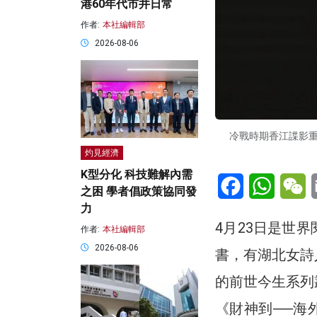
港60年代市井日常
作者:
本社編輯部
2026-08-06
冷戰時期香江諜影
灼見經濟
K型分化 科技難解內需
Facebook
WhatsA
W
之困 學者倡政策協同發
力
4月23日是世
作者:
本社編輯部
2026-08-06
書，有湖北女詩
的前世今生系列
《財神到──海