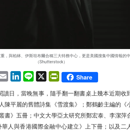
重重，與柏林、伊斯坦布爾合稱三大特務中心，更是美國搜集中國情報的
（Shutterstock）
pp
eChat
Email
LinkedIn
Line
X
PrintFriendly
Share
界閱讀日，當晚無事，隨手翻一翻書桌上幾本近期收
人陳平麗的舊體詩集《雪渡集》；鄭鶴齡主編的《
叢書》五冊；中文大學亞太研究所鄭宏泰、李潔萍
外華人與香港國際金融中心建立》上下冊；以及二