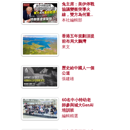
兔主席：美伊停戰
協議變衝突導火
線，雙方為何重啟
戰爭？伊朗一早洞
本社編輯部
悉特朗普虛張聲
勢？
香港五年規劃須提
前布局大鵬灣
來文
歷史給中國人一個
公道
張建雄
60名中小特幼老
師參與城大GenAI
培訓班
編輯精選