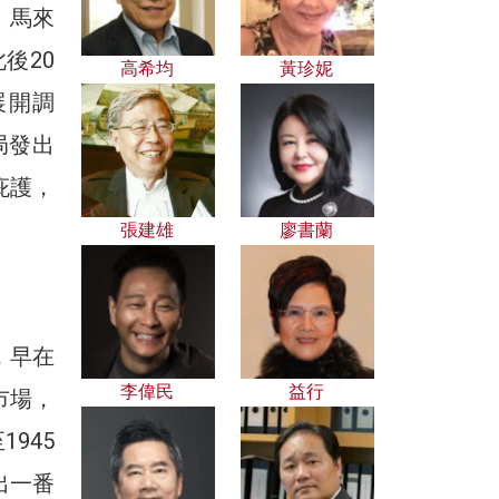
、馬來
後20
高希均
黃珍妮
展開調
局發出
庇護，
張建雄
廖書蘭
，早在
李偉民
益行
市場，
945
出一番