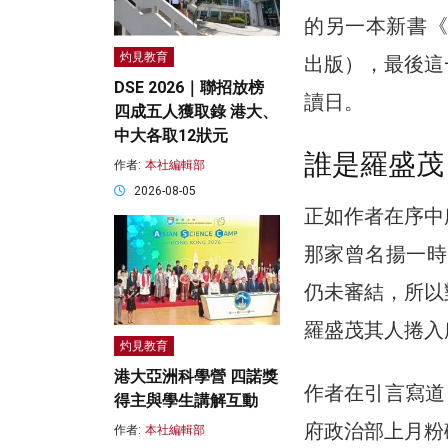
的另一本新書《
灼見教育
出版），最後這
DSE 2026｜聯招放榜
讀日。
四成五人獲取錄 港大、
中大各取12狀元
誰是羅盛茂
作者:
本社編輯部
2026-08-05
正如作者在序中
那家曾名揚一時
仍未審結，所以
羅盛茂其人捲入
灼見教育
港大亞洲科學營 四諾獎
作者在引言寫道
得主與學生講解互動
府政治部上月粉
作者:
本社編輯部