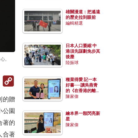
雄關漫道：把遙遠
的歷史拉到眼前
編輯精選
日本人口萎縮 中
港須先謀劃免步其
後塵
中心。
陸振球
Copy
種菜得愛 記一本
Link
好書──讀吳燕青
的《在香港的離島
種菜》
陳家偉
到的贈
小公園
繪本界一顆閃亮新
星
合著的
陳家偉
人合著