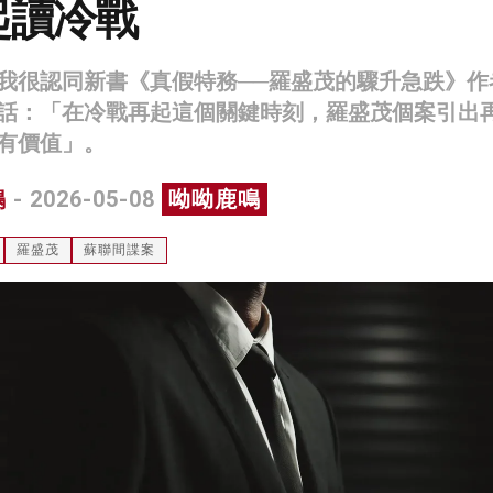
起讀冷戰
我很認同新書《真假特務──羅盛茂的驟升急跌》作
話：「在冷戰再起這個關鍵時刻，羅盛茂個案引出
有價值」。
鳴
- 2026-05-08
呦呦鹿鳴
羅盛茂
蘇聯間諜案