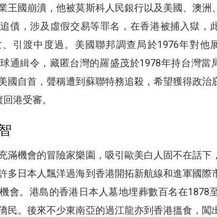
業王國崩潰，他被莫斯科人民銀行以及美國、澳洲
追債，涉及虛假交易等罪名，在香港被捕入獄，此
、引渡中度過。美國聯邦調查局於1976年對他
球通緝令，藏匿台灣的羅盛茂於1978年持台灣當
美國自首，聲稱遭到蘇聯特務追殺，希望獲得政治
渡回港受審。
智
充滿機會的冒險家樂園，吸引歐美白人固不在話下
許多日本人飄洋過海到香港開拓新航線和進軍國際
機會。港島的香港日本人墓地埋葬數百名在1878至1
僑民。後來不少東南亞的過江龍亦到香港搵食，闖