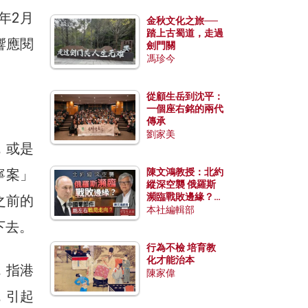
年2月
金秋文化之旅──
踏上古蜀道，走過
響應閱
劍門關
馮珍今
從顧生岳到沈平：
一個座右銘的兩代
傳承
劉家美
，或是
寧案」
陳文鴻教授：北約
縱深空襲 俄羅斯
瀕臨戰敗邊緣？中
之前的
國零部件能左右戰
本社編輯部
局走向？
下去。
行為不檢 培育教
化才能治本
，指港
陳家偉
，引起