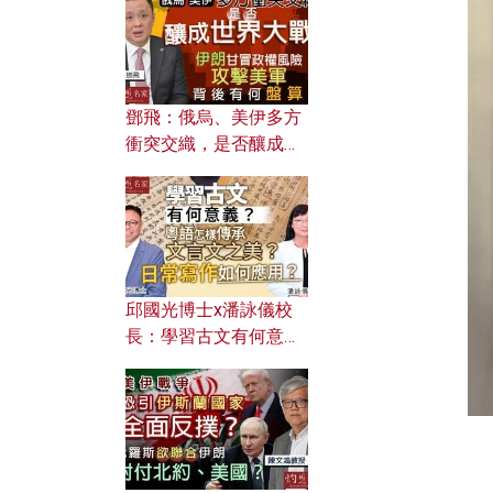
何避免遭AI演算法操
控？
鄧飛：俄烏、美伊多方
衝突交織，是否釀成世
界大戰？ 伊朗甘冒政權
風險攻擊美軍，背後有
何盤算？
邱國光博士x潘詠儀校
長：學習古文有何意
義？ 粵語怎樣傳承文言
文之美？ 日常寫作如何
應用？