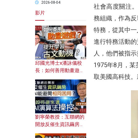
2026-08-04
社會高度關注。
影片
務組織，作為反
特務，從其中一
進行特務活動的
人，他們被指示
邱國光博士x潘詠儀校
1975年8月
長：如何善用動畫遊戲
取美國高科技。
提升學習古文動機？
劉寧榮教授：互聯網的
開放反催生資訊繭房，
AI能避開相同困局？如