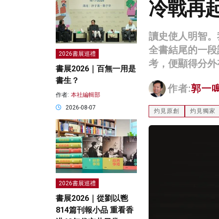
冷戰再
讀史使人明智。
全書結尾的一段
2026書展巡禮
考，便顯得分外
書展2026｜百無一用是
書生？
作者:
郭一
作者:
本社編輯部
2026-08-07
灼見原創
灼見獨家
2026書展巡禮
書展2026｜從劉以鬯
814篇刊報小品 重看香