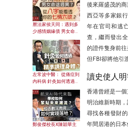
後來羅盛茂的商
西亞等多家銀行
曆法家侯天同：遇到多
年在官司和逃亡
少感情姻緣債 男女命途
查，繼而發出全
迥異？ 從八字能看透你
的七情六欲？
的證件隻身前往
但FBI卻將他引
左常波中醫： 從痛症到
讀史使人明
內科病 針灸如何透過解
筋結 精準調理身體？
香港曾經是一個
明治維新時期，
尋找各種發財的
年間居港的日本
鄭俊傑校長X陳穎華主