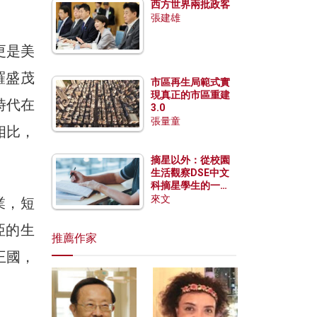
西方世界兩批政客
張建雄
更是美
羅盛茂
市區再生局範式實
現真正的市區重建
年時代在
3.0
張量童
相比，
摘星以外：從校園
生活觀察DSE中文
科摘星學生的一點
特質
來文
業，短
亞的生
推薦作家
王國，
。