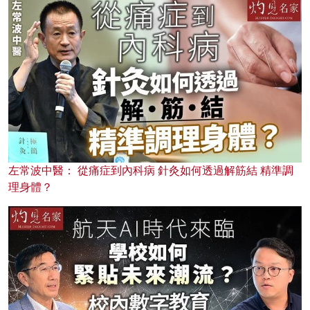
左常波中醫： 從痛症到內科病 針灸如何透過解筋結 精準調
理身體？