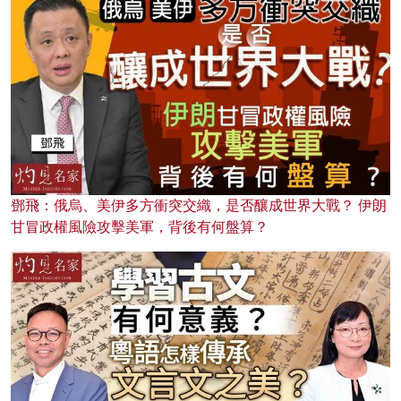
鄧飛：俄烏、美伊多方衝突交織，是否釀成世界大戰？ 伊朗
甘冒政權風險攻擊美軍，背後有何盤算？