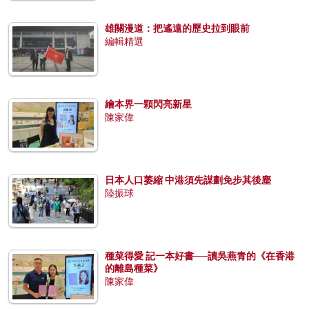
雄關漫道：把遙遠的歷史拉到眼前
編輯精選
繪本界一顆閃亮新星
陳家偉
日本人口萎縮 中港須先謀劃免步其後塵
陸振球
種菜得愛 記一本好書──讀吳燕青的《在香港
的離島種菜》
陳家偉