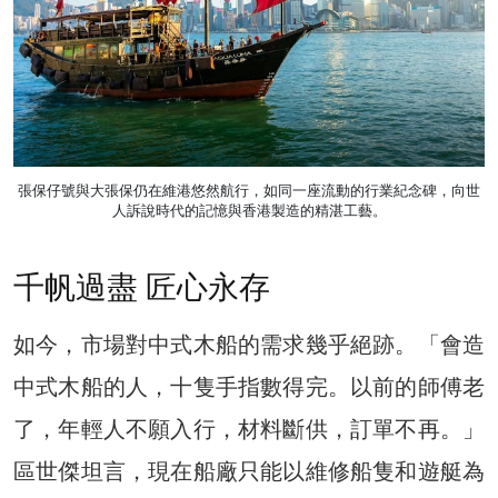
張保仔號與大張保仍在維港悠然航行，如同一座流動的行業紀念碑，向世
人訴說時代的記憶與香港製造的精湛工藝。
千帆過盡 匠心永存
如今，市場對中式木船的需求幾乎絕跡。「會造
中式木船的人，十隻手指數得完。以前的師傅老
了，年輕人不願入行，材料斷供，訂單不再。」
區世傑坦言，現在船廠只能以維修船隻和遊艇為