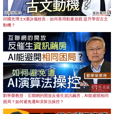
邱國光博士x潘詠儀校長：如何善用動畫遊戲 提升學習古文
動機？
劉寧榮教授：互聯網的開放反催生資訊繭房，AI能避開相同
困局？如何避免遭AI演算法操控？