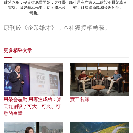
建造木船，要先從底骨開始，之後裝
船排是在岸邊人工建設的排架或台
上彎柴。做好基本框架，便可將木板
架，供建造新船和修理船舶。
彎曲。
原刊於《企業雄才》，本社獲授權轉載。
更多精采文章
用榮譽驅動 用專注成功：梁
實至名歸
天龍創設了可大、可久、可
敬的事業