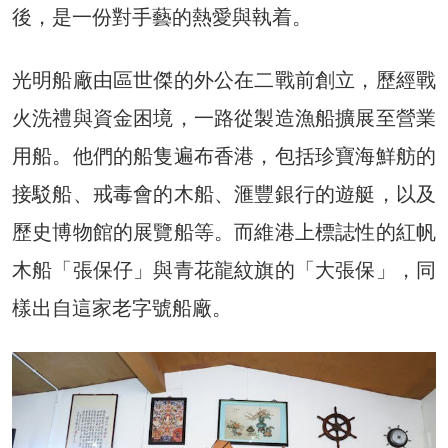
後，是一份對手藝的熱愛與執着。
光明船廠由區世傑的外公在二戰前創立，歷經戰
火洗禮與資金困境，一路從製造漁船擴展至營業
用船。他們的船隻遍布香港，包括珍寶海鮮舫的
接駁船、戒毒會的木船、滙豐銀行的遊艇，以及
歷史博物館的展覽船等。而維港上標誌性的紅帆
木船「張保仔」與青花龍紋旗的「大張保」，同
樣出自這家老字號船廠。