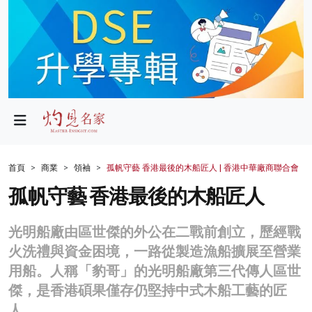
政局
教育
文化
財經
首頁
商業
領袖
孤帆守藝 香港最後的木船匠人 | 香港中華廠商聯合會
生活
孤帆守藝 香港最後的木船匠人
健康
光明船廠由區世傑的外公在二戰前創立，歷經戰
商業
火洗禮與資金困境，一路從製造漁船擴展至營業
用船。人稱「豹哥」的光明船廠第三代傳人區世
科技
傑，是香港碩果僅存仍堅持中式木船工藝的匠
影片
人。