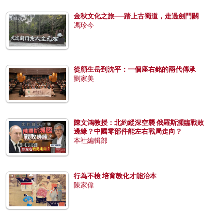
金秋文化之旅──踏上古蜀道，走過劍門關
馮珍今
從顧生岳到沈平：一個座右銘的兩代傳承
劉家美
陳文鴻教授：北約縱深空襲 俄羅斯瀕臨戰敗
邊緣？中國零部件能左右戰局走向？
本社編輯部
行為不檢 培育教化才能治本
陳家偉