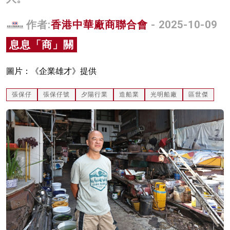
名家榜
作者:
香港中華廠商聯合會
- 2025-10-09
灼見活動
息息「商」關
關於我們
圖片：《企業雄才》提供
張保仔
張保仔號
夕陽行業
造船業
光明船廠
區世傑