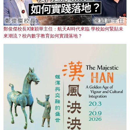
鄭俊傑校長X陳穎華主任：航天AI時代來臨 學校如何緊貼未
來潮流？校內數字教育如何實踐落地？