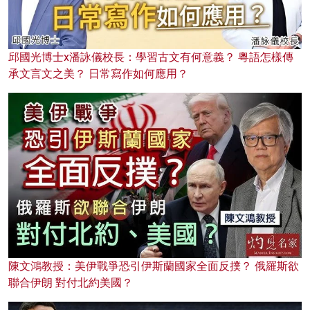
邱國光博士x潘詠儀校長：學習古文有何意義？ 粵語怎樣傳
承文言文之美？ 日常寫作如何應用？
陳文鴻教授：美伊戰爭恐引伊斯蘭國家全面反撲？ 俄羅斯欲
聯合伊朗 對付北約美國？