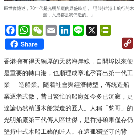
區世傑憶述，70年代是光明船廠的鼎盛時期，「那時維港上航行的木
船，六成都是我們造的。」
Facebook
WhatsApp
WeChat
Email
LinkedIn
Line
X
PrintFriendl
C
Share
Li
香港擁有得天獨厚的天然海岸線，自開埠以來便
是重要的轉口港，也順理成章地孕育出第一代工
業──造船業。隨着社會與經濟轉型，傳統造船
業逐漸式微，昔日繁忙的船廠如今多已沉寂，更
遑論仍然精通木船製造的匠人。人稱「豹哥」的
光明船廠第三代傳人區世傑，是香港碩果僅存仍
堅持中式木船工藝的匠人。在這孤獨堅守的背