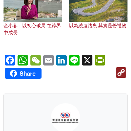
金小菲：以初心破局 在跨界
以為繞遠路裏 其實是份禮物
中成長
Facebook
WhatsApp
WeChat
Email
LinkedIn
Line
X
PrintFriendl
C
Share
Li