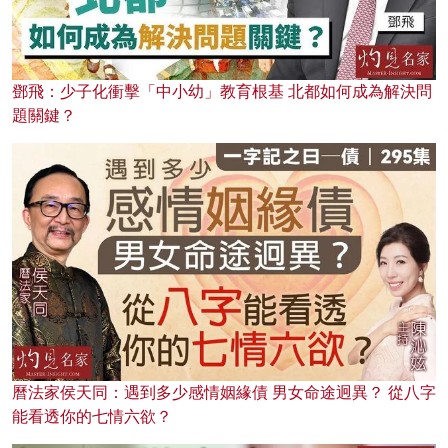
鄧飛：少子化衝擊「中小幼」教育根基 北都如何成為解決問
題關鍵？
曆法家侯天同：遇到多少感情姻緣債 男女命途迥異？ 從八字
能看透你的七情六欲？