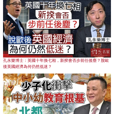
孔永樂博士：英國十年換七相，新揆會否步前任後塵？脫歐
後英國經濟為何仍然低迷？