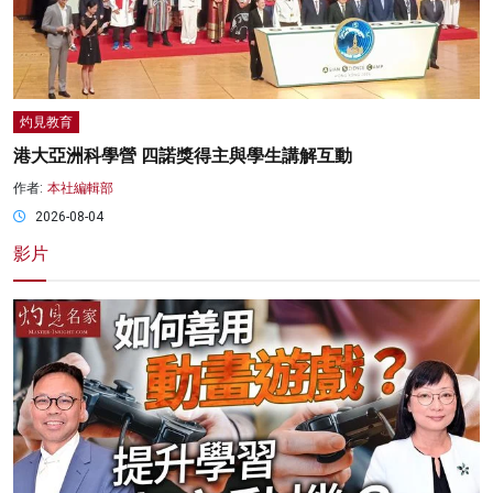
灼見教育
港大亞洲科學營 四諾獎得主與學生講解互動
作者:
本社編輯部
2026-08-04
影片