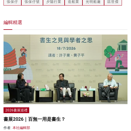
張保仔
張保仔號
夕陽行業
造船業
光明船廠
區世傑
編輯精選
2026書展巡禮
書展2026｜百無一用是書生？
作者:
本社編輯部