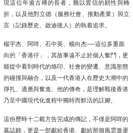
現這位年逾古稀的長者，難以置信的韌性與轉
折，以及他對立德（服務社會、推動產業）與立
言（記錄歷史、啟迪後人）的執着追求。
楊宇杰、阿咩、石中英、楊向杰──這位多重面
向的「香港仔」，其故事遠不止於個人奮鬥，更
能從中看到時代的烙印、社會的變遷、意識形態
的碰撞與融合，以及一代香港人在歷史大潮中的
掙扎、適應與奮進。他的傳奇，是理解戰後香港
乃至中國現代化進程中獨特而鮮活的註腳。
這份歷時十二載方告完成的傳記，不僅是阿咩的
墓誌銘，更是一部獻給香港、獻給那個風雲激盪