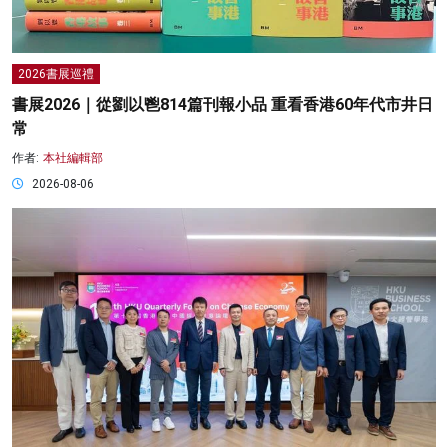
2026書展巡禮
書展2026｜從劉以鬯814篇刊報小品 重看香港60年代市井日
常
作者:
本社編輯部
2026-08-06