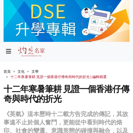
政局
教育
文化
財經
首頁
文化
文學
十二年寒暑筆耕 見證一個香港仔傳奇與時代的折光 | 編輯精選
生活
十二年寒暑筆耕 見證一個香港仔傳
健康
奇與時代的折光
商業
《英氣》這本歷時十二載方告完成的傳記，其故
科技
事遠不止於個人奮鬥，更能從中看到時代的烙
影片
印、社會的變遷、意識形態的碰撞與融合，以及