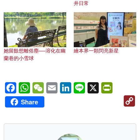
井日常
她留餘想離俗塵──溶化在幽
繪本界一顆閃亮新星
蘭巷的小雪球
Facebook
WhatsApp
WeChat
Email
LinkedIn
Line
X
PrintFriendl
C
Share
Li