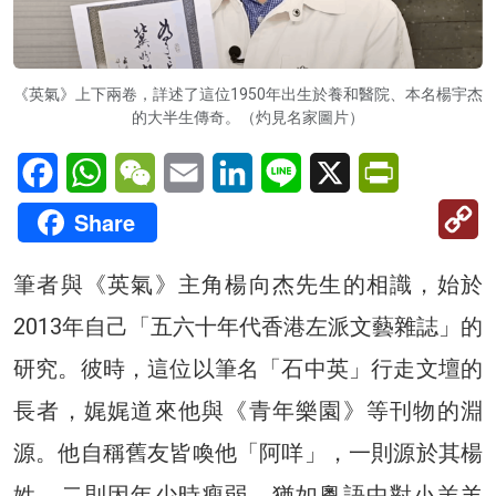
《英氣》上下兩卷，詳述了這位1950年出生於養和醫院、本名楊宇杰
的大半生傳奇。（灼見名家圖片）
Facebook
WhatsApp
WeChat
Email
LinkedIn
Line
X
PrintFriendl
C
Share
Li
筆者與《英氣》主角楊向杰先生的相識，始於
2013年自己「五六十年代香港左派文藝雜誌」的
研究。彼時，這位以筆名「石中英」行走文壇的
長者，娓娓道來他與《青年樂園》等刊物的淵
源。他自稱舊友皆喚他「阿咩」，一則源於其楊
姓，二則因年少時瘦弱，猶如粵語中對小羔羊