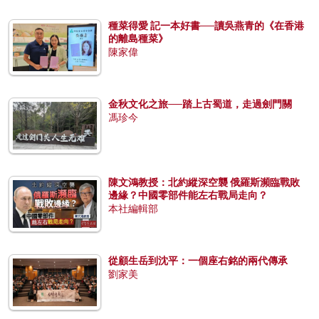
種菜得愛 記一本好書──讀吳燕青的《在香港
的離島種菜》
陳家偉
金秋文化之旅──踏上古蜀道，走過劍門關
馮珍今
陳文鴻教授：北約縱深空襲 俄羅斯瀕臨戰敗
邊緣？中國零部件能左右戰局走向？
本社編輯部
從顧生岳到沈平：一個座右銘的兩代傳承
劉家美