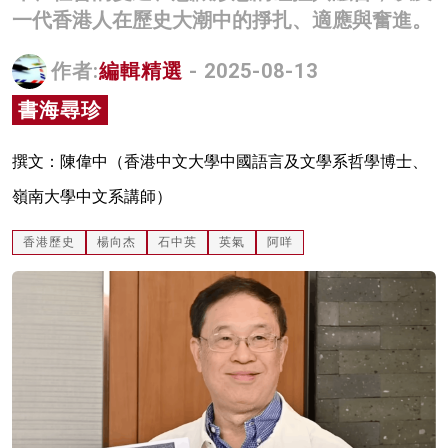
一代香港人在歷史大潮中的掙扎、適應與奮進。
名家榜
灼見活動
作者:
編輯精選
- 2025-08-13
書海尋珍
關於我們
撰文：陳偉中（香港中文大學中國語言及文學系哲學博士、
嶺南大學中文系講師）
香港歷史
楊向杰
石中英
英氣
阿咩