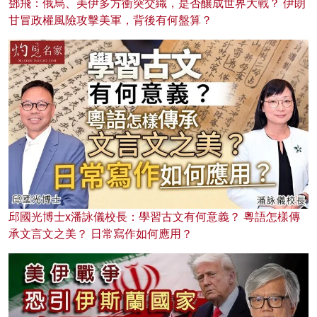
鄧飛：俄烏、美伊多方衝突交織，是否釀成世界大戰？ 伊朗
甘冒政權風險攻擊美軍，背後有何盤算？
邱國光博士x潘詠儀校長：學習古文有何意義？ 粵語怎樣傳
承文言文之美？ 日常寫作如何應用？