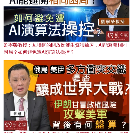
劉寧榮教授：互聯網的開放反催生資訊繭房，AI能避開相同
困局？如何避免遭AI演算法操控？