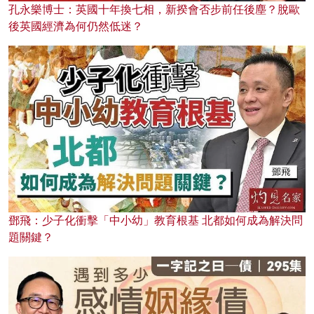
孔永樂博士：英國十年換七相，新揆會否步前任後塵？脫歐
後英國經濟為何仍然低迷？
鄧飛：少子化衝擊「中小幼」教育根基 北都如何成為解決問
題關鍵？