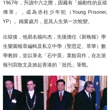
1967年，升讀中六之際，因藏有「煽動性的反殖
傳單」，成為赤柱少年犯（Young Prisoner,
YP）。鐵窗歲月，是其人生第一次蛻變。
出獄後，他易名楊向杰，先後擔任《新晚報》學
生樂園報章編輯及私立中學（聖思定、萃華）數
學教師，並以筆名「石中英」業餘寫作，在左派
報刊寫散文及掀起香港的「批托」筆戰。