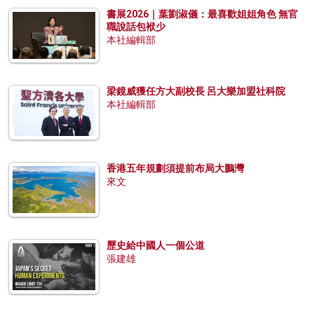
書展2026｜葉劉淑儀：最喜歡姐姐角色 無官
職說話包袱少
本社編輯部
梁鏡威獲任方大副校長 呂大樂加盟社科院
本社編輯部
香港五年規劃須提前布局大鵬灣
來文
歷史給中國人一個公道
張建雄