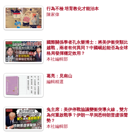
行為不檢 培育教化才能治本
陳家偉
國際關係學者孔永樂博士：將美伊衝突類比
越戰，兩者有何異同？中國崛起能否為全球
格局發揮穩定效用？
本社編輯部
葛亮：見南山
編輯精選
兔主席：美伊停戰協議變衝突導火線，雙方
為何重啟戰爭？伊朗一早洞悉特朗普虛張聲
勢？
本社編輯部