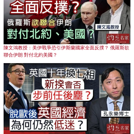
陳文鴻教授：美伊戰爭恐引伊斯蘭國家全面反撲？ 俄羅斯欲
聯合伊朗 對付北約美國？