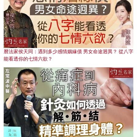
曆法家侯天同：遇到多少感情姻緣債 男女命途迥異？ 從八字
能看透你的七情六欲？