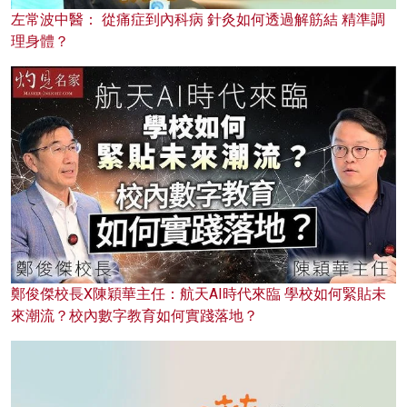
左常波中醫： 從痛症到內科病 針灸如何透過解筋結 精準調
理身體？
鄭俊傑校長X陳穎華主任：航天AI時代來臨 學校如何緊貼未
來潮流？校內數字教育如何實踐落地？