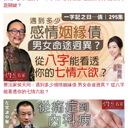
題關鍵？
曆法家侯天同：遇到多少感情姻緣債 男女命途迥異？ 從八字
能看透你的七情六欲？