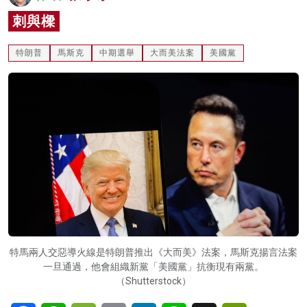
名家榜
刺與樑
灼見活動
特朗普
馬斯克
中期選舉
大而美法案
美國黨
關於我們
特馬兩人交惡導火線是特朗普推出《大而美》法案，馬斯克揚言法案
一旦通過，他會組織新黨「美國黨」抗衡現有兩黨。
（Shutterstock）