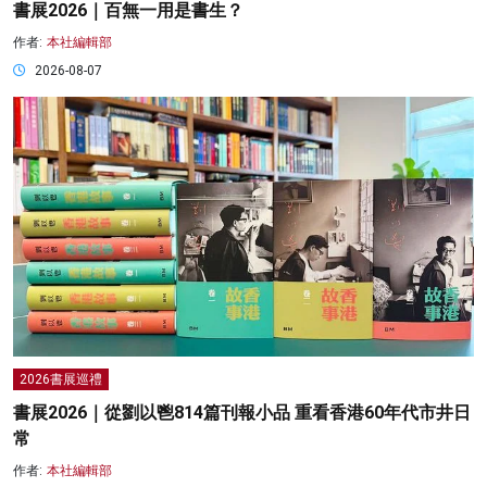
書展2026｜百無一用是書生？
作者:
本社編輯部
2026-08-07
2026書展巡禮
書展2026｜從劉以鬯814篇刊報小品 重看香港60年代市井日
常
作者:
本社編輯部