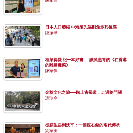
日本人口萎縮 中港須先謀劃免步其後塵
陸振球
種菜得愛 記一本好書──讀吳燕青的《在香港
的離島種菜》
陳家偉
金秋文化之旅──踏上古蜀道，走過劍門關
馮珍今
從顧生岳到沈平：一個座右銘的兩代傳承
劉家美