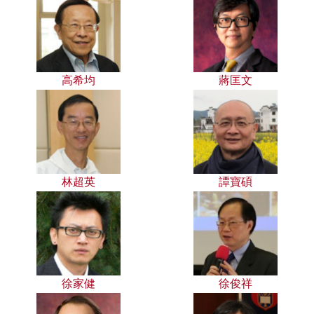
高希均
蔣匡文
林超英
譚寶碩
徐家健
徐俊祥