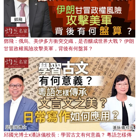
鄧飛：俄烏、美伊多方衝突交織，是否釀成世界大戰？ 伊朗
甘冒政權風險攻擊美軍，背後有何盤算？
邱國光博士x潘詠儀校長：學習古文有何意義？ 粵語怎樣傳