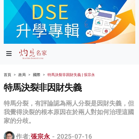
政局
教育
文化
財經
首頁
政局
國際
特馬決裂非因財失義 | 張宗永
生活
特馬決裂非因財失義
健康
特馬分裂，有評論認為兩人分裂是因財失義，但
商業
我覺得決裂的根本原因在於兩人對如何治理這國
家的分歧。
科技
影片
作者:
張宗永
- 2025-07-16