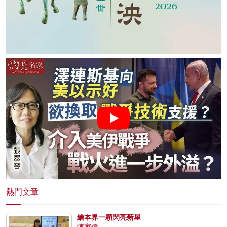
熱門文章
繪本界一顆閃亮新星
陳家偉