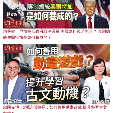
趙靈敏：尼加拉瓜政府取消選舉 美國為何視若無睹？ 專制總
統奧爾特加是如何養成的？
邱國光博士x潘詠儀校長：如何善用動畫遊戲 提升學習古文