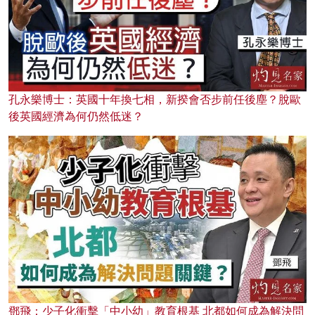
孔永樂博士：英國十年換七相，新揆會否步前任後塵？脫歐
後英國經濟為何仍然低迷？
鄧飛：少子化衝擊「中小幼」教育根基 北都如何成為解決問