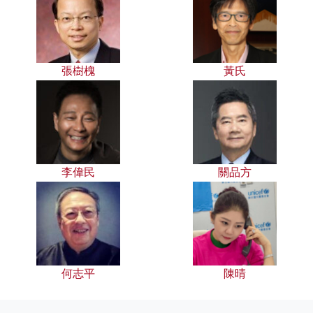
張樹槐
黃氏
李偉民
關品方
何志平
陳晴