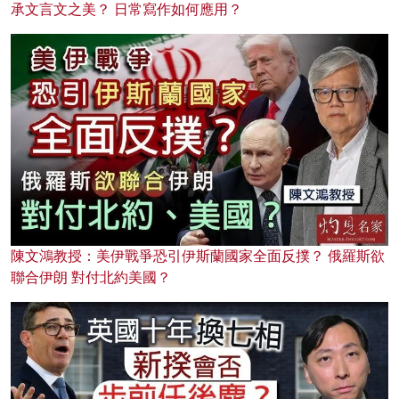
承文言文之美？ 日常寫作如何應用？
陳文鴻教授：美伊戰爭恐引伊斯蘭國家全面反撲？ 俄羅斯欲
聯合伊朗 對付北約美國？