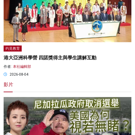
灼見教育
港大亞洲科學營 四諾獎得主與學生講解互動
作者:
本社編輯部
2026-08-04
影片