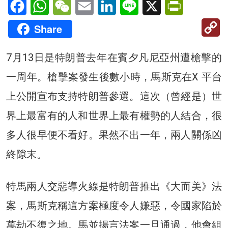
Facebook
WhatsApp
WeChat
Email
LinkedIn
Line
X
PrintFriendl
C
Share
Li
7月13日是特朗普去年在賓夕凡尼亞州遭槍擊的
一周年。槍擊案發生後數小時，馬斯克在X 平台
上公開宣布支持特朗普參選。這次（曾經是）世
界上最富有的人和世界上最有權勢的人結合，很
多人很早便不看好。果然不出一年，兩人關係凶
終隙末。
特馬兩人交惡導火線是特朗普推出《大而美》法
案，馬斯克稱這方案極度令人嫌惡，令國家陷於
萬劫不復之地。馬並揚言法案一旦通過，他會組