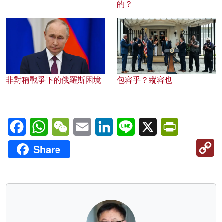
的？
非對稱戰爭下的俄羅斯困境
包容乎？縱容也
Facebook
WhatsApp
WeChat
Email
LinkedIn
Line
X
PrintFriendl
C
Share
Li