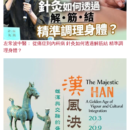
左常波中醫： 從痛症到內科病 針灸如何透過解筋結 精準調
理身體？