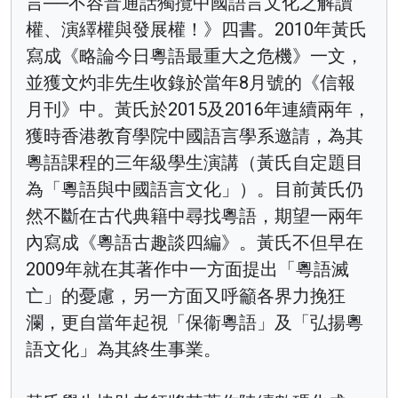
言──不容普通話獨攬中國語言文化之解讀
權、演繹權與發展權！》四書。2010年黃氏
寫成《略論今日粵語最重大之危機》一文，
並獲文灼非先生收錄於當年8月號的《信報
月刊》中。黃氏於2015及2016年連續兩年，
獲時香港教育學院中國語言學系邀請，為其
粵語課程的三年級學生演講（黃氏自定題目
為「粵語與中國語言文化」）。目前黃氏仍
然不斷在古代典籍中尋找粵語，期望一兩年
內寫成《粵語古趣談四編》。黃氏不但早在
2009年就在其著作中一方面提出「粵語滅
亡」的憂慮，另一方面又呼籲各界力挽狂
瀾，更自當年起視「保衞粵語」及「弘揚粵
語文化」為其終生事業。