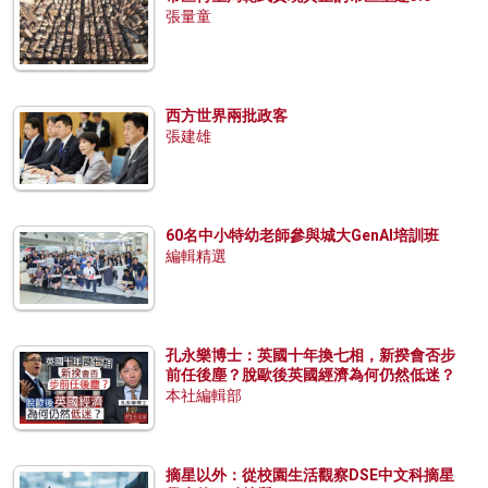
張量童
西方世界兩批政客
張建雄
60名中小特幼老師參與城大GenAI培訓班
編輯精選
孔永樂博士：英國十年換七相，新揆會否步
前任後塵？脫歐後英國經濟為何仍然低迷？
本社編輯部
摘星以外：從校園生活觀察DSE中文科摘星