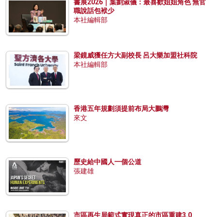
書展2026｜葉劉淑儀：最喜歡姐姐角色 無官
職說話包袱少
本社編輯部
梁鏡威獲任方大副校長 呂大樂加盟社科院
本社編輯部
香港五年規劃須提前布局大鵬灣
來文
歷史給中國人一個公道
張建雄
市區再生局範式實現真正的市區重建3.0