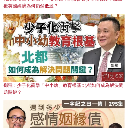
後英國經濟為何仍然低迷？
鄧飛：少子化衝擊「中小幼」教育根基 北都如何成為解決問
題關鍵？