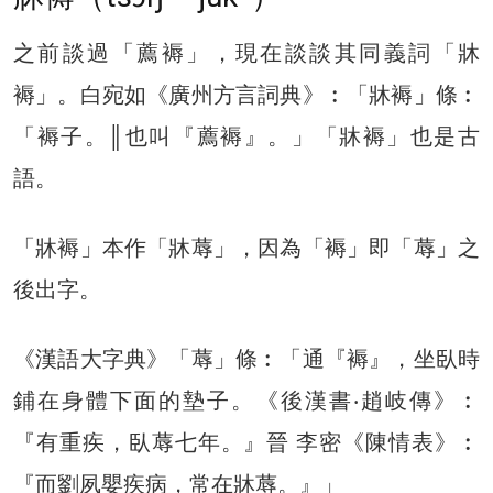
之前談過「薦褥」，現在談談其同義詞「牀
褥」。白宛如《廣州方言詞典》︰「牀褥」條︰
「褥子。║也叫『薦褥』。」「牀褥」也是古
語。
「牀褥」本作「牀蓐」，因為「褥」即「蓐」之
後出字。
《漢語大字典》「蓐」條︰「通『褥』，坐臥時
鋪在身體下面的墊子。《後漢書‧趙岐傳》︰
『有重疾，臥蓐七年。』晉 李密《陳情表》︰
『而劉夙嬰疾病，常在牀蓐。』」