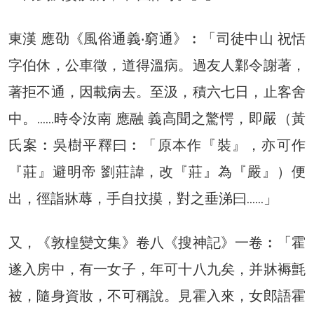
東漢 應劭《風俗通義‧窮通》︰「司徒中山 祝恬
字伯休，公車徵，道得溫病。過友人鄴令謝著，
著拒不通，因載病去。至汲，積六七日，止客舍
中。……時令汝南 應融 義高聞之驚愕，即嚴（黃
氏案︰吳樹平釋曰︰「原本作『裝』，亦可作
『莊』避明帝 劉莊諱，改『莊』為『嚴』）便
出，徑詣牀蓐，手自抆摸，對之垂涕曰……」
又，《敦楻變文集》卷八《搜神記》一卷︰「霍
遂入房中，有一女子，年可十八九矣，并牀褥氈
被，隨身資妝，不可稱說。見霍入來，女郎語霍