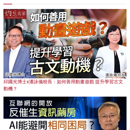
邱國光博士x潘詠儀校長：如何善用動畫遊戲 提升學習古文
動機？