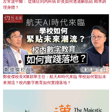
左常波中醫： 從痛症到內科病 針灸如何透過解筋結 精準調
理身體？
鄭俊傑校長X陳穎華主任：航天AI時代來臨 學校如何緊貼未
來潮流？校內數字教育如何實踐落地？