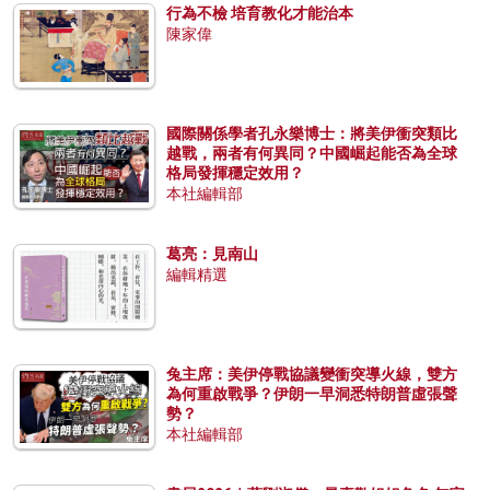
行為不檢 培育教化才能治本
陳家偉
國際關係學者孔永樂博士：將美伊衝突類比
越戰，兩者有何異同？中國崛起能否為全球
格局發揮穩定效用？
本社編輯部
葛亮：見南山
編輯精選
兔主席：美伊停戰協議變衝突導火線，雙方
為何重啟戰爭？伊朗一早洞悉特朗普虛張聲
勢？
本社編輯部