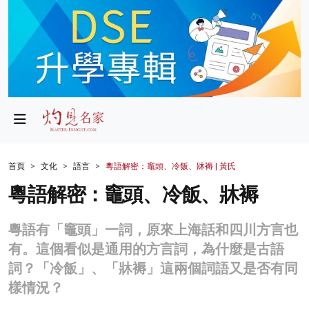
政局
教育
文化
財經
首頁
文化
語言
粵語解密：竈頭、冷飯、牀褥 | 黃氏
生活
粵語解密：竈頭、冷飯、牀褥
健康
粵語有「竈頭」一詞，原來上海話和四川方言也
商業
有。這個看似是通用的方言詞，為什麼是古語
詞？「冷飯」、「牀褥」這兩個詞語又是否有同
科技
樣情況？
影片