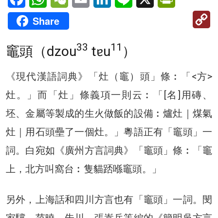
C
Share
Li
33
11
竈頭（dzou
tɐu
）
《現代漢語詞典》「灶（竈）頭」條︰「<方>
灶。」而「灶」條義項一則云︰「[名]用磚、
坯、金屬等製成的生火做飯的設備︰爐灶｜煤氣
灶｜用石頭壘了一個灶。」粵語正有「竈頭」一
詞。白宛如《廣州方言詞典》「竈頭」條︰「竈
上，北方叫窩台︰隻貓踎喺竈頭。」
另外，上海話和四川方言也有「竈頭」一詞。閔
家驥、范曉、朱川、張嵩岳等編的《簡明吳方言