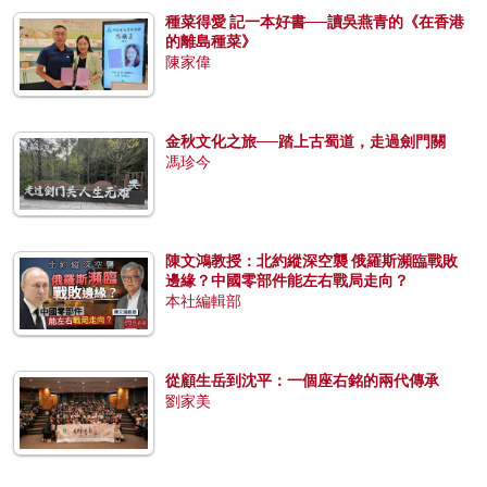
種菜得愛 記一本好書──讀吳燕青的《在香港
的離島種菜》
陳家偉
金秋文化之旅──踏上古蜀道，走過劍門關
馮珍今
陳文鴻教授：北約縱深空襲 俄羅斯瀕臨戰敗
邊緣？中國零部件能左右戰局走向？
本社編輯部
從顧生岳到沈平：一個座右銘的兩代傳承
劉家美