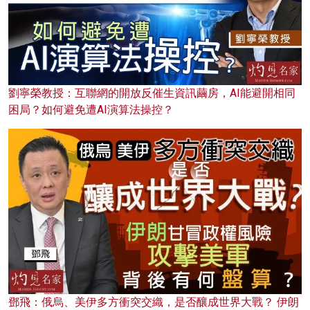
劉寧榮教授：互聯網的開放反催生資訊繭房，AI能避開相同
困局？如何避免遭AI演算法操控？
鄧飛：俄烏、美伊多方衝突交織，是否釀成世界大戰？ 伊朗