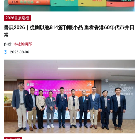
2026書展巡禮
書展2026｜從劉以鬯814篇刊報小品 重看香港60年代市井日
常
作者:
本社編輯部
2026-08-06