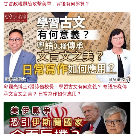
甘冒政權風險攻擊美軍，背後有何盤算？
邱國光博士x潘詠儀校長：學習古文有何意義？ 粵語怎樣傳
承文言文之美？ 日常寫作如何應用？