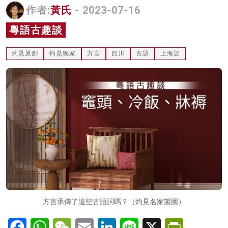
作者:
黃氏
- 2023-07-16
名家榜
粵語古趣談
灼見活動
灼見原創
灼見獨家
方言
四川
古語
上海話
關於我們
方言承傳了這些古語詞嗎？（灼見名家製圖）
Facebook
WhatsApp
WeChat
Email
LinkedIn
Line
X
PrintFriendl