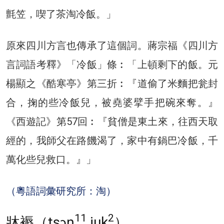
氈笠，喫了茶淘冷飯。」
原來四川方言也傳承了這個詞。蔣宗福《四川方
言詞語考釋》「冷飯」條︰「上頓剩下的飯。元
楊顯之《酷寒亭》第三折︰『道偷了米麵把瓮封
合，掬的些冷飯兒，被堯婆擘手把碗來奪。』
《西遊記》第57回︰『貧僧是東土來，往西天取
經的，我師父在路饑渴了，家中有鍋巴冷飯，千
萬化些兒救口。』」
（粵語詞彙研究所：淘）
11
2
牀褥（tsɔŋ
juk
）