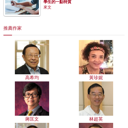
學生的一點特質
來文
推薦作家
高希均
黃珍妮
蔣匡文
林超英