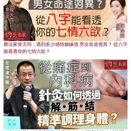
曆法家侯天同：遇到多少感情姻緣債 男女命途迥異？ 從八字
能看透你的七情六欲？