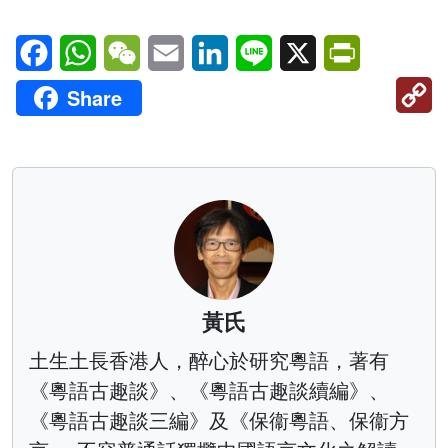
Facebook
WhatsApp
WeChat
Email
LinkedIn
Line
X
PrintFriendl
C
Share
Li
黃氏
土生土長香港人，醉心於研究粵語，著有
《粵語古趣談》、《粵語古趣談續編》、
《粵語古趣談三編》及《保衞粵語、保衞方