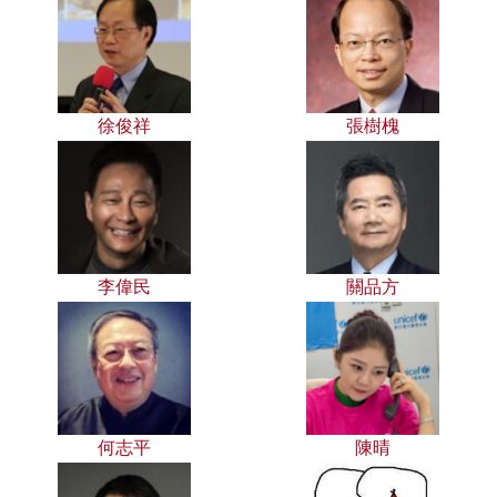
徐俊祥
張樹槐
李偉民
關品方
何志平
陳晴