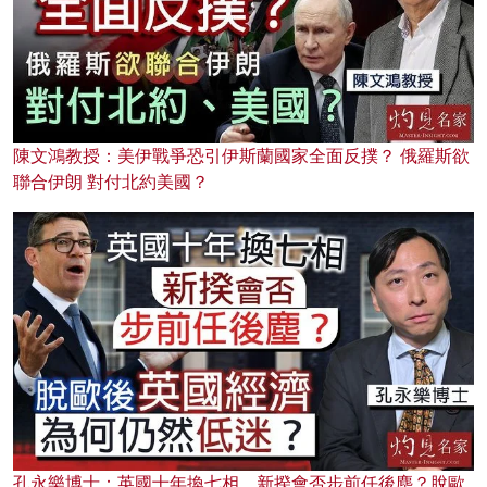
陳文鴻教授：美伊戰爭恐引伊斯蘭國家全面反撲？ 俄羅斯欲
聯合伊朗 對付北約美國？
孔永樂博士：英國十年換七相，新揆會否步前任後塵？脫歐