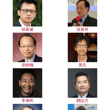
徐家健
徐俊祥
張樹槐
黃氏
李偉民
關品方