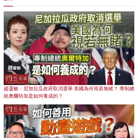
趙靈敏：尼加拉瓜政府取消選舉 美國為何視若無睹？ 專制總
統奧爾特加是如何養成的？