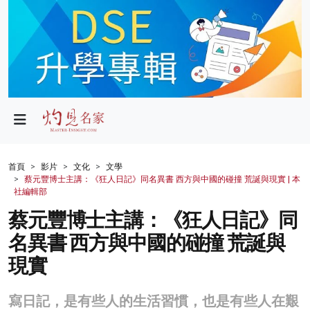
政局
教育
文化
財經
首頁
影片
文化
文學
蔡元豐博士主講：《狂人日記》同名異書 西方與中國的碰撞 荒誕與現實 | 本
生活
社編輯部
蔡元豐博士主講：《狂人日記》同
健康
名異書 西方與中國的碰撞 荒誕與
商業
現實
科技
寫日記，是有些人的生活習慣，也是有些人在艱
影片