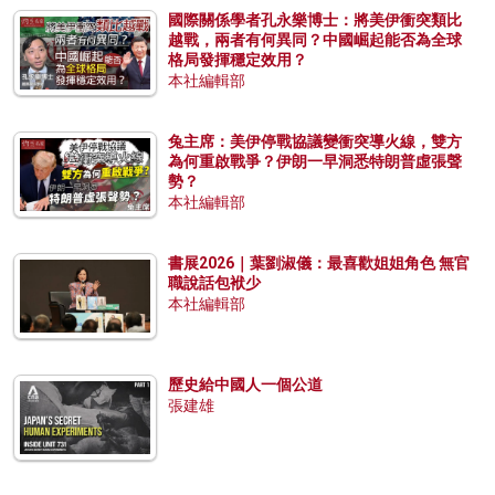
國際關係學者孔永樂博士：將美伊衝突類比
越戰，兩者有何異同？中國崛起能否為全球
格局發揮穩定效用？
本社編輯部
兔主席：美伊停戰協議變衝突導火線，雙方
為何重啟戰爭？伊朗一早洞悉特朗普虛張聲
勢？
本社編輯部
書展2026｜葉劉淑儀：最喜歡姐姐角色 無官
職說話包袱少
本社編輯部
歷史給中國人一個公道
張建雄