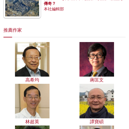
傳奇？
本社編輯部
推薦作家
高希均
蔣匡文
林超英
譚寶碩