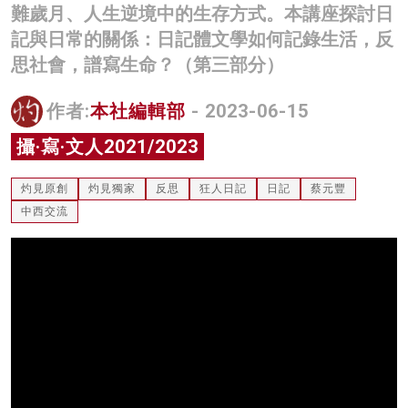
難歲月、人生逆境中的生存方式。本講座探討日
名家榜
記與日常的關係：日記體文學如何記錄生活，反
灼見活動
思社會，譜寫生命？（第三部分）
關於我們
作者:
本社編輯部
- 2023-06-15
攝·寫·文人2021/2023
灼見原創
灼見獨家
反思
狂人日記
日記
蔡元豐
中西交流