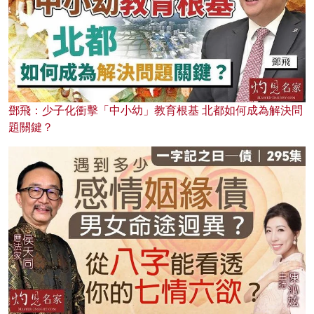
鄧飛：少子化衝擊「中小幼」教育根基 北都如何成為解決問
題關鍵？