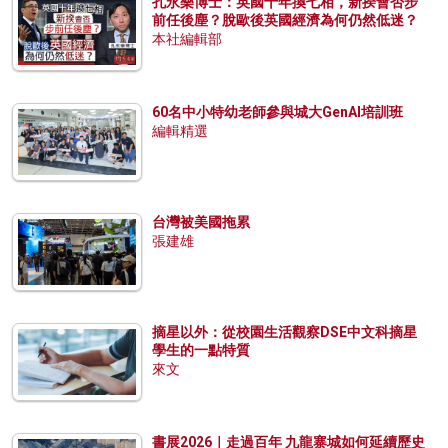
孔永樂博士：英國十年換七相，新揆會否步
前任後塵？脫歐後英國經濟為何仍然低迷？
本社編輯部
60名中小特幼老師參與城大GenAI培訓班
編輯精選
台灣被美國拖累
張建雄
摘星以外：從校園生活觀察DSE中文科摘星
學生的一點特質
來文
書展2026｜走過百年 九龍寨城如何延續歷史