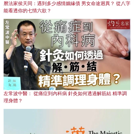
曆法家侯天同：遇到多少感情姻緣債 男女命途迥異？ 從八字
能看透你的七情六欲？
左常波中醫： 從痛症到內科病 針灸如何透過解筋結 精準調
理身體？