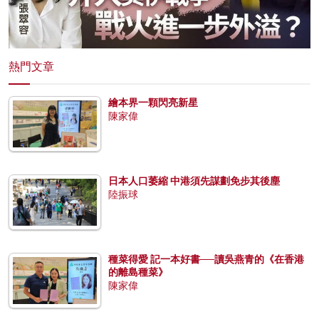
熱門文章
繪本界一顆閃亮新星
陳家偉
日本人口萎縮 中港須先謀劃免步其後塵
陸振球
種菜得愛 記一本好書──讀吳燕青的《在香港
的離島種菜》
陳家偉