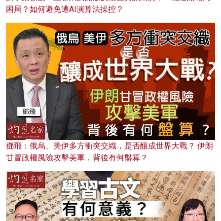
困局？如何避免遭AI演算法操控？
鄧飛：俄烏、美伊多方衝突交織，是否釀成世界大戰？ 伊朗
甘冒政權風險攻擊美軍，背後有何盤算？