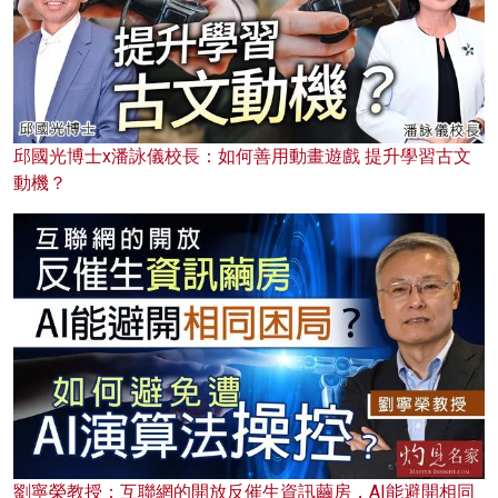
邱國光博士x潘詠儀校長：如何善用動畫遊戲 提升學習古文
動機？
劉寧榮教授：互聯網的開放反催生資訊繭房，AI能避開相同