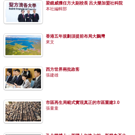
梁鏡威獲任方大副校長 呂大樂加盟社科院
本社編輯部
香港五年規劃須提前布局大鵬灣
來文
西方世界兩批政客
張建雄
市區再生局範式實現真正的市區重建3.0
張量童