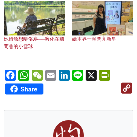
她留餘想離俗塵──溶化在幽
繪本界一顆閃亮新星
蘭巷的小雪球
Facebook
WhatsApp
WeChat
Email
LinkedIn
Line
X
PrintFriendl
C
Share
Li