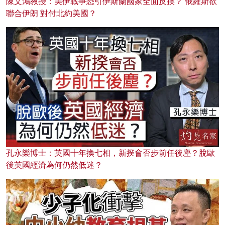
陳文鴻教授：美伊戰爭恐引伊斯蘭國家全面反撲？ 俄羅斯欲
聯合伊朗 對付北約美國？
孔永樂博士：英國十年換七相，新揆會否步前任後塵？脫歐
後英國經濟為何仍然低迷？