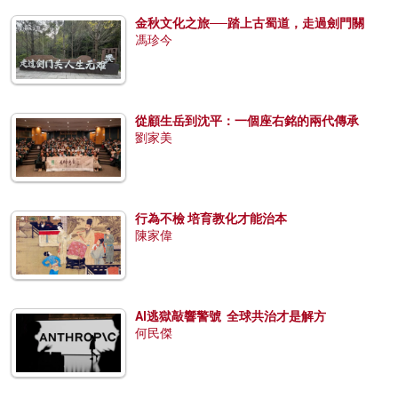
金秋文化之旅──踏上古蜀道，走過劍門關
馮珍今
從顧生岳到沈平：一個座右銘的兩代傳承
劉家美
行為不檢 培育教化才能治本
陳家偉
AI逃獄敲響警號 全球共治才是解方
何民傑