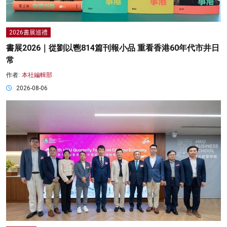
2026書展巡禮
書展2026｜從劉以鬯814篇刊報小品 重看香港60年代市井日
常
作者:
本社編輯部
2026-08-06