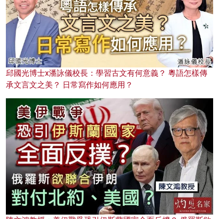
邱國光博士x潘詠儀校長：學習古文有何意義？ 粵語怎樣傳
承文言文之美？ 日常寫作如何應用？