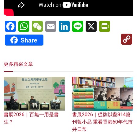
Facebook
WhatsApp
WeChat
Email
LinkedIn
Line
X
PrintFriendl
C
Share
Li
更多精采文章
書展2026｜百無一用是書
書展2026｜從劉以鬯814篇
生？
刊報小品 重看香港60年代市
井日常