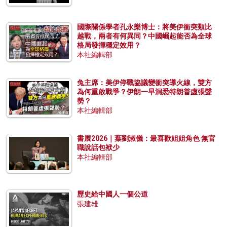
國際關係學者孔永樂博士：將美伊衝突類比
越戰，兩者有何異同？中國崛起能否為全球
格局發揮穩定效用？
本社編輯部
兔主席：美伊停戰協議變衝突導火線，雙方
為何重啟戰爭？伊朗一早洞悉特朗普虛張聲
勢？
本社編輯部
書展2026｜葉劉淑儀：最喜歡姐姐角色 無官
職說話包袱少
本社編輯部
歷史給中國人一個公道
張建雄