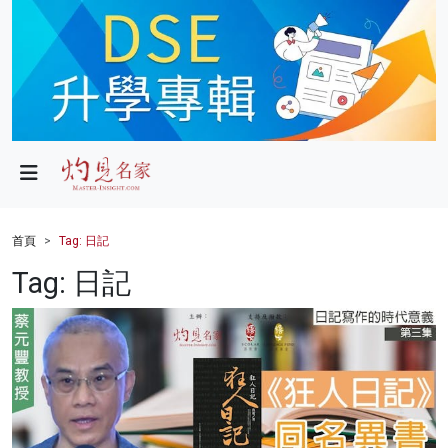
政局
教育
文化
財經
首頁
Tag: 日記
生活
Tag: 日記
健康
商業
科技
影片