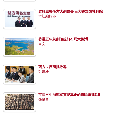
梁鏡威獲任方大副校長 呂大樂加盟社科院
本社編輯部
香港五年規劃須提前布局大鵬灣
來文
西方世界兩批政客
張建雄
市區再生局範式實現真正的市區重建3.0
張量童