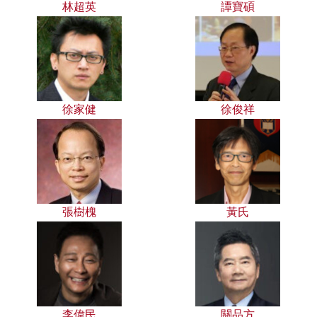
林超英
譚寶碩
徐家健
徐俊祥
張樹槐
黃氏
李偉民
關品方