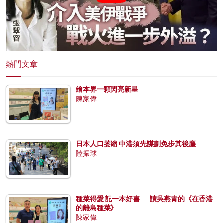
熱門文章
繪本界一顆閃亮新星
陳家偉
日本人口萎縮 中港須先謀劃免步其後塵
陸振球
種菜得愛 記一本好書──讀吳燕青的《在香港
的離島種菜》
陳家偉