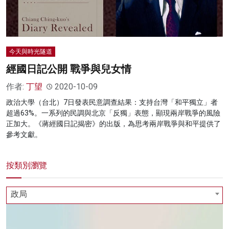
今天與時光隧道
經國日記公開 戰爭與兒女情
作者:
丁望
2020-10-09
政治大學（台北）7日發表民意調查結果：支持台灣「和平獨立」者
超過63%。一系列的民調與北京「反獨」表態，顯現兩岸戰爭的風險
正加大。《蔣經國日記揭密》的出版，為思考兩岸戰爭與和平提供了
參考文獻。
按類別瀏覽
政局