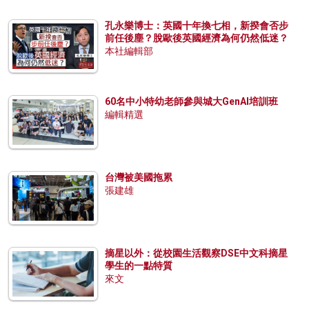
孔永樂博士：英國十年換七相，新揆會否步
前任後塵？脫歐後英國經濟為何仍然低迷？
本社編輯部
60名中小特幼老師參與城大GenAI培訓班
編輯精選
台灣被美國拖累
張建雄
摘星以外：從校園生活觀察DSE中文科摘星
學生的一點特質
來文