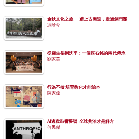
金秋文化之旅──踏上古蜀道，走過劍門關
馮珍今
從顧生岳到沈平：一個座右銘的兩代傳承
劉家美
行為不檢 培育教化才能治本
陳家偉
AI逃獄敲響警號 全球共治才是解方
何民傑