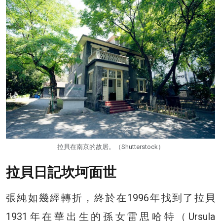
拉貝在南京的故居。（Shutterstock）
拉貝日記坎坷面世
張純如幾經轉折，終於在1996年找到了拉貝
1931年在華出生的孫女雷思哈特（Ursula