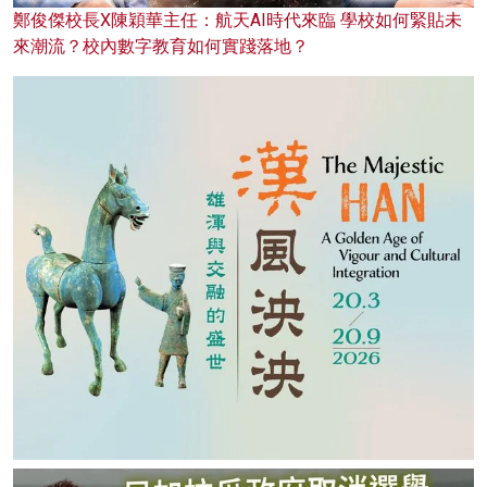
鄭俊傑校長X陳穎華主任：航天AI時代來臨 學校如何緊貼未
來潮流？校內數字教育如何實踐落地？