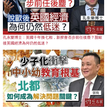
孔永樂博士：英國十年換七相，新揆會否步前任後塵？脫歐
後英國經濟為何仍然低迷？