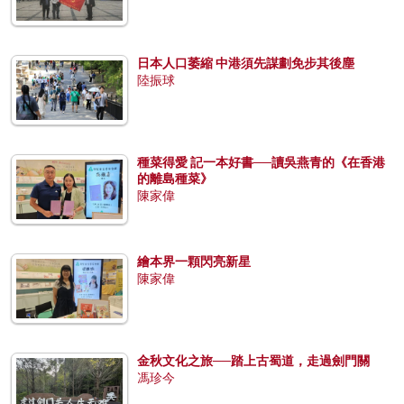
日本人口萎縮 中港須先謀劃免步其後塵
陸振球
種菜得愛 記一本好書──讀吳燕青的《在香港
的離島種菜》
陳家偉
繪本界一顆閃亮新星
陳家偉
金秋文化之旅──踏上古蜀道，走過劍門關
馮珍今