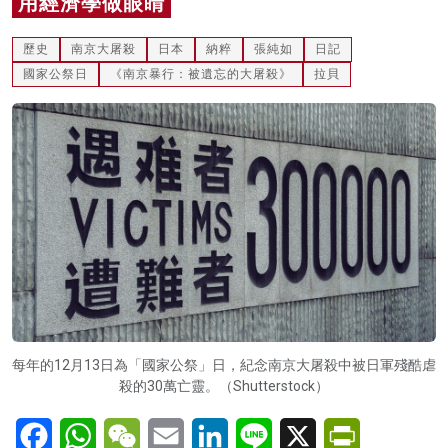
用經濟學做眼睛
名家榜
歷史
南京大屠殺
日本
納粹
張純如
日記
灼見活動
國家公祭日
《南京暴行：被遺忘的大屠殺》
拉貝
關於我們
每年的12月13日為「國家公祭」日，紀念南京大屠殺中被日軍殘酷虐
殺的30萬亡靈。（Shutterstock）
Facebook
WhatsApp
WeChat
Email
LinkedIn
Line
X
PrintFriendl