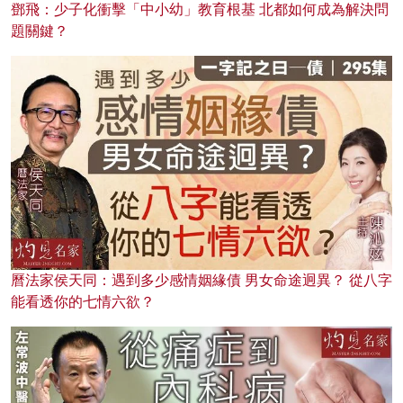
鄧飛：少子化衝擊「中小幼」教育根基 北都如何成為解決問
題關鍵？
曆法家侯天同：遇到多少感情姻緣債 男女命途迥異？ 從八字
能看透你的七情六欲？