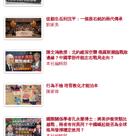
從顧生岳到沈平：一個座右銘的兩代傳承
劉家美
陳文鴻教授：北約縱深空襲 俄羅斯瀕臨戰敗
邊緣？中國零部件能左右戰局走向？
本社編輯部
行為不檢 培育教化才能治本
陳家偉
國際關係學者孔永樂博士：將美伊衝突類比
越戰，兩者有何異同？中國崛起能否為全球
格局發揮穩定效用？
本社編輯部