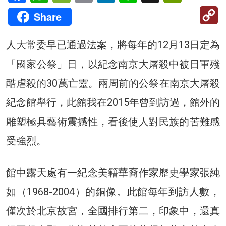
C
Share
Li
人大常委早已通過法案，將每年的12月13日定為
「國家公祭」日，以紀念南京大屠殺中被日軍殘
酷虐殺的30萬亡靈。兩周前的公祭在南京大屠殺
紀念館舉行，此館我在2015年曾到訪過，館外的
雕塑極具藝術震撼性，看後使人對民族的苦難感
受強烈。
館中露天處有一紀念美籍華裔作家歷史學家張純
如（1968-2004）的銅像。此館每年到訪人數，
僅次於北京故宮，全國排行第二，印象中，還真