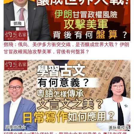
鄧飛：俄烏、美伊多方衝突交織，是否釀成世界大戰？ 伊朗
甘冒政權風險攻擊美軍，背後有何盤算？