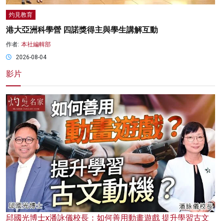
灼見教育
港大亞洲科學營 四諾獎得主與學生講解互動
作者:
本社編輯部
2026-08-04
影片
邱國光博士x潘詠儀校長：如何善用動畫遊戲 提升學習古文