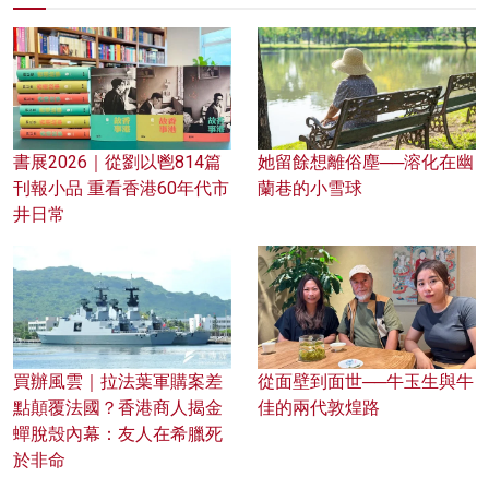
書展2026｜從劉以鬯814篇
她留餘想離俗塵──溶化在幽
刊報小品 重看香港60年代市
蘭巷的小雪球
井日常
買辦風雲｜拉法葉軍購案差
從面壁到面世──牛玉生與牛
點顛覆法國？香港商人揭金
佳的兩代敦煌路
蟬脫殼內幕：友人在希臘死
於非命