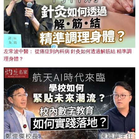
左常波中醫： 從痛症到內科病 針灸如何透過解筋結 精準調
理身體？