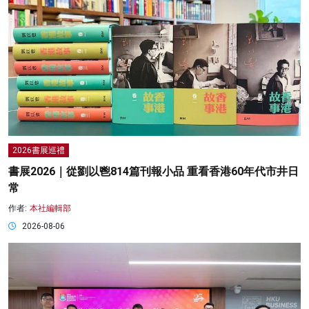
2026書展巡禮
書展2026｜從劉以鬯814篇刊報小品 重看香港60年代市井日
常
作者:
本社編輯部
2026-08-06