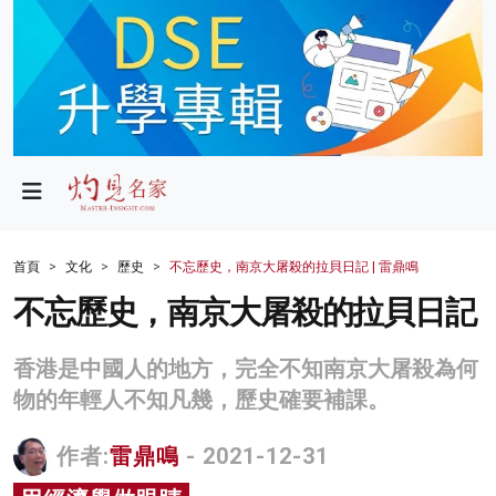
政局
教育
文化
財經
首頁
文化
歷史
不忘歷史，南京大屠殺的拉貝日記 | 雷鼎鳴
生活
不忘歷史，南京大屠殺的拉貝日記
健康
香港是中國人的地方，完全不知南京大屠殺為何
商業
物的年輕人不知凡幾，歷史確要補課。
科技
作者:
雷鼎鳴
- 2021-12-31
影片