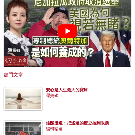
熱門文章
安心是人生最大的寶庫
譚寶碩
雄關漫道：把遙遠的歷史拉到眼前
編輯精選