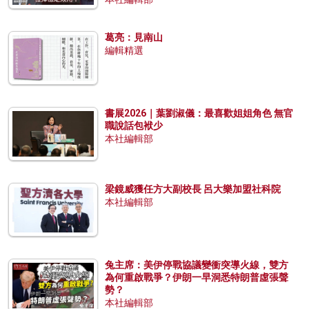
葛亮：見南山
編輯精選
書展2026｜葉劉淑儀：最喜歡姐姐角色 無官
職說話包袱少
本社編輯部
梁鏡威獲任方大副校長 呂大樂加盟社科院
本社編輯部
兔主席：美伊停戰協議變衝突導火線，雙方
為何重啟戰爭？伊朗一早洞悉特朗普虛張聲
勢？
本社編輯部