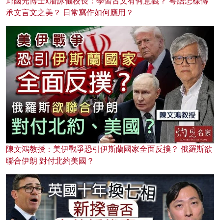
邱國光博士x潘詠儀校長：學習古文有何意義？ 粵語怎樣傳
承文言文之美？ 日常寫作如何應用？
陳文鴻教授：美伊戰爭恐引伊斯蘭國家全面反撲？ 俄羅斯欲
聯合伊朗 對付北約美國？