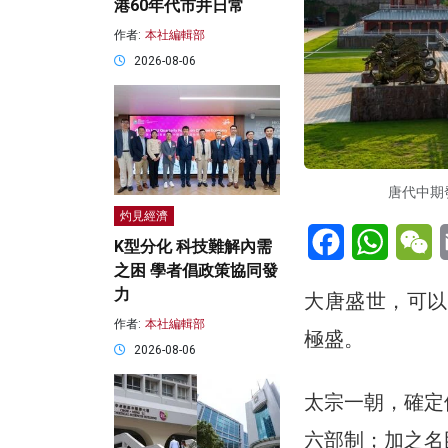
港60年代市井日常
作者:
本社編輯部
2026-08-06
唐代中期發
灼見經濟
Facebook
WhatsA
W
K型分化 科技難解內需
之困 學者倡政策協同發
力
大唐盛世，可以
作者:
本社編輯部
極盛。
2026-08-06
太宗一朝，確定
六部制；加之名