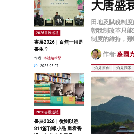
大唐盛
田地及賦稅制度
朝稅制改革只能
2026書展巡禮
制度的維持，難
書展2026｜百無一用是
書生？
作者:
蔡國
作者:
本社編輯部
2026-08-07
灼見原創
灼見獨家
2026書展巡禮
書展2026｜從劉以鬯
814篇刊報小品 重看香