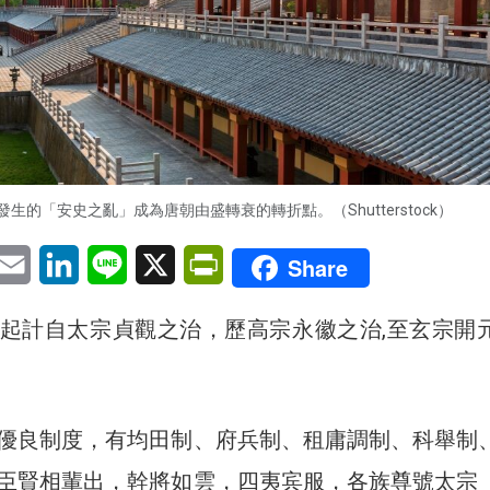
生的「安史之亂」成為唐朝由盛轉衰的轉折點。（Shutterstock）
pp
eChat
Email
LinkedIn
Line
X
PrintFriendly
Share
起計自太宗貞觀之治，歷高宗永徽之治,至玄宗開
優良制度，有均田制、府兵制、租庸調制、科舉制
臣賢相輩出，幹將如雲，四夷宾服，各族尊號太宗