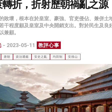
衰轉折，折射歷朝禍亂之源
的敗壞，根本在於皇室、豪強、官吏侵佔、兼併土
若干程度顧及皇室及中央開銷支出。對於民生及良
以兼顧。
光
- 2023-05-11
教評心事
唐朝
資治通鑑
安史之亂
均田制
安祿山