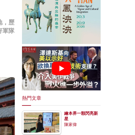
地，歷
好軍隊
熱門文章
繪本界一顆閃亮新
星
陳家偉