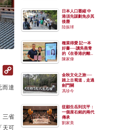
日本人口萎縮 中
港須先謀劃免步其
後塵
陸振球
種菜得愛 記一本
好書──讀吳燕青
的《在香港的離島
種菜》
陳家偉
Copy
Link
金秋文化之旅──
踏上古蜀道，走過
劍門關
元而達
馮珍今
從顧生岳到沈平：
一個座右銘的兩代
、三省
傳承
劉家美
「天可