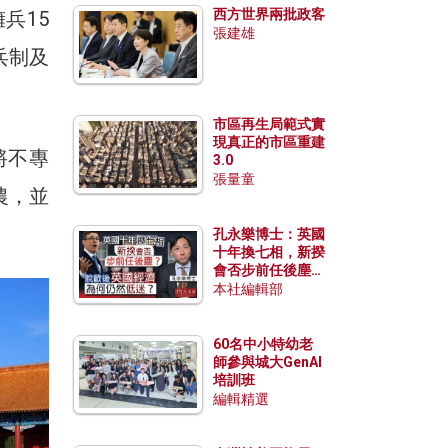
西方世界兩批政客
兵15
張建雄
兵制及
市區再生局範式實
現真正的市區重建
將不專
3.0
張量童
農，並
孔永樂博士：英國
十年換七相，新揆
會否步前任後塵？
脫歐後英國經濟為
本社編輯部
何仍然低迷？
60名中小特幼老
師參與城大GenAI
培訓班
編輯精選