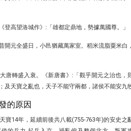
《登高望洛城作》:「雄都定鼎地，勢據萬國尊。」
昔開元全盛日，小邑猶藏萬家室。稻米流脂粟米白
大唐轉盛入衰。《新唐書》:「觀乎開元之治也，
；及天寶之亂也，天子不能守兩都，諸侯不能安九
發的原因
寶14年，延續前後共八載(755-763年)的安史之
度使的兵力,起兵入京，禍亂偏及整個北方，叛軍