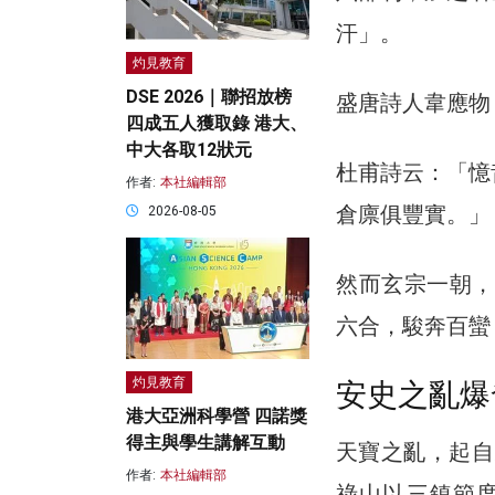
汗」。
灼見教育
DSE 2026｜聯招放榜
盛唐詩人韋應物
四成五人獲取錄 港大、
中大各取12狀元
杜甫詩云：「憶
作者:
本社編輯部
倉廪俱豐實。」
2026-08-05
然而玄宗一朝，
六合，駿奔百蠻
灼見教育
安史之亂爆
港大亞洲科學營 四諾獎
得主與學生講解互動
天寶之亂，起自天
作者:
本社編輯部
祿山以三鎮節