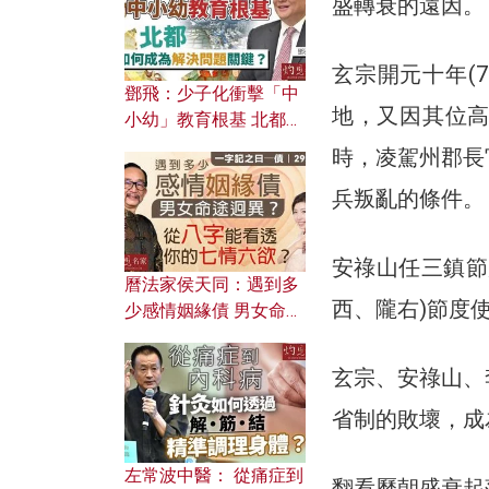
盛轉衰的遠因。
玄宗開元十年(
鄧飛：少子化衝擊「中
地，又因其位
小幼」教育根基 北都如
何成為解決問題關鍵？
時，凌駕州郡長
兵叛亂的條件。
安祿山任三鎮節
曆法家侯天同：遇到多
西、隴右)節度
少感情姻緣債 男女命途
迥異？ 從八字能看透你
的七情六欲？
玄宗、安祿山、
省制的敗壞，成
左常波中醫： 從痛症到
翻看歷朝盛衰起