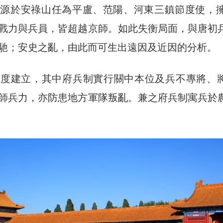
源於安祿山任為平盧、范陽、河東三鎮節度使，擁
戰力與兵員，皆超越京師。如此失衡局面，與唐初
馳；安史之亂，由此而可生出遠因及近因的分析。
制度建立，其中府兵制實行關中本位及兵不專將、
師兵力，亦防患地方軍隊叛亂。兼之府兵制寓兵於