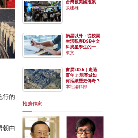
台灣被美國拖累
張建雄
摘星以外：從校園
生活觀察DSE中文
科摘星學生的一點
特質
來文
書展2026｜走過
百年 九龍寨城如
何延續歷史傳奇？
本社編輯部
施行的
推薦作家
唐朝由