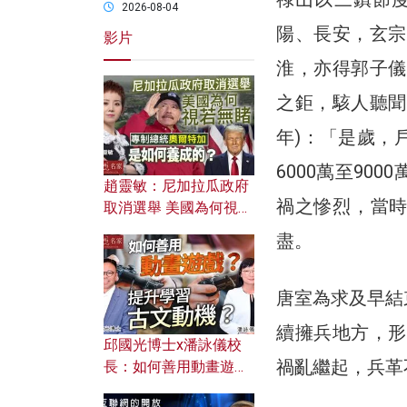
2026-08-04
陽、長安，玄宗
影片
淮，亦得郭子儀
之鉅，駭人聽聞
年)：「是歲，戶
6000萬至9
趙靈敏：尼加拉瓜政府
禍之慘烈，當
取消選舉 美國為何視若
無睹？ 專制總統奧爾特
盡。
加是如何養成的？
唐室為求及早結
續擁兵地方，形
邱國光博士x潘詠儀校
禍亂繼起，兵革
長：如何善用動畫遊戲
提升學習古文動機？