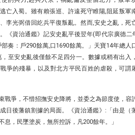
逃亡入蜀。雖有賴張巡、許遠死守睢陽,阻延叛軍
、李光弼借回紇兵平復叛亂。然而,安史之亂，死
。《資治通鑑》記安史亂平後翌年(即代宗廣德二年,
部奏：戶290餘萬,口1690餘萬。」天寶14年總人
000萬，至安史亂後僅餘不足四分一。數據或稍有出入
時戰爭的殘暴，以及對北方平民百姓的虐殺，可謂
束戰爭，不惜招撫安史降將，並委之為節度使，容
成日後藩鎮割據的局面。《資治通鑑》:「由是（
不息，民墜塗炭，無所控訴，凡200餘年。」