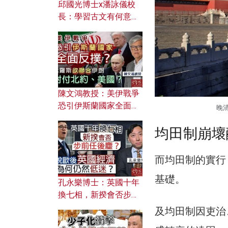
邱國光博士x潘詠儀校
長：學習古文有何意
義？ 粵語怎樣傳承文言
文之美？ 日常寫作如何
應用？
陳文鴻教授：美伊戰爭
恐引伊斯蘭國家全面反
晚清
撲？ 俄羅斯欲聯合伊朗
對付北約美國？
均田制崩壞
而均田制的實行
基礎。
孔永樂博士：英國十年
換七相，新揆會否步前
任後塵？脫歐後英國經
及均田制因吏治
濟為何仍然低迷？