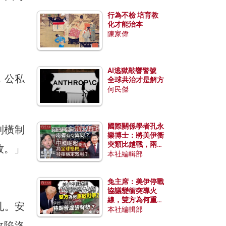
行為不檢 培育教
化才能治本
陳家偉
AI逃獄敲響警號
，公私
全球共治才是解方
何民傑
國際關係學者孔永
則橫制
樂博士：將美伊衝
突類比越戰，兩者
牧。」
有何異同？中國崛
本社編輯部
起能否為全球格局
發揮穩定效用？
兔主席：美伊停戰
協議變衝突導火
線，雙方為何重啟
亂。安
戰爭？伊朗一早洞
本社編輯部
悉特朗普虛張聲
攻陷洛