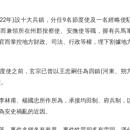
722年)設十大兵鎮，分任9名節度使及一名經略使
高而兼領所在州郡按察使、安撫使等職，握有兵馬
官而掌控地方財政、司法、行政等權，埋下割據地
度使之前，玄宗已曾以王忠嗣任為四鎮(河東、朔
使。
李林甫、楊國忠所作所為，承接均田制、府兵制，
為安史禍亂的近因。
落，事件名稱各有差異，事件性質卻多有雷同。漢