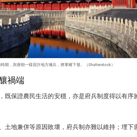
時期，與唐朝一樣容許地方擁兵，將軍權下發。（Shutterstock）
釀禍端
，既保證農民生活的安穩，亦是府兵制度得以有序
、土地兼併等原因敗壞，府兵制亦難以維持；埋下