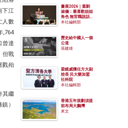
勢？
書展2026｜葉劉
南下江
淑儀：最喜歡姐姐
角色 無官職說話
亡人數
包袱少
本社編輯部
764
歷史給中國人一個
口曾達
公道
張建雄
，但戰
屠戮殆
梁鏡威獲任方大副
校長 呂大樂加盟
社科院
本社編輯部
許其繼
香港五年規劃須提
藩鎮）
前布局大鵬灣
來文