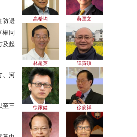
高希均
蔣匡文
駐防邊
軍權同
方及起
林超英
譚寶碩
方、河
以至三
徐家健
徐俊祥
代黃巾