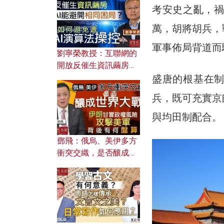
考安史之亂，禍
萬，胡將胡兵，
軍事佈局背道而
劉寧榮教授：互聯網的
開放反催生資訊繭房，
AI能避開相同困局？如
盛唐的根基在
何避免遭AI演算法操
兵，既可充實京
控？
與均田制配合。
鄧飛：俄烏、美伊多方
衝突交織，是否釀成世
界大戰？ 伊朗甘冒政權
風險攻擊美軍，背後有
何盤算？