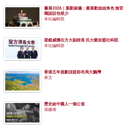
書展2026｜葉劉淑儀：最喜歡姐姐角色 無官
職說話包袱少
本社編輯部
梁鏡威獲任方大副校長 呂大樂加盟社科院
本社編輯部
香港五年規劃須提前布局大鵬灣
來文
歷史給中國人一個公道
張建雄