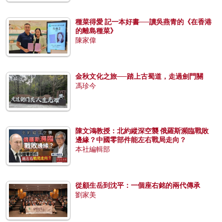
種菜得愛 記一本好書──讀吳燕青的《在香港
的離島種菜》
陳家偉
金秋文化之旅──踏上古蜀道，走過劍門關
馮珍今
陳文鴻教授：北約縱深空襲 俄羅斯瀕臨戰敗
邊緣？中國零部件能左右戰局走向？
本社編輯部
從顧生岳到沈平：一個座右銘的兩代傳承
劉家美