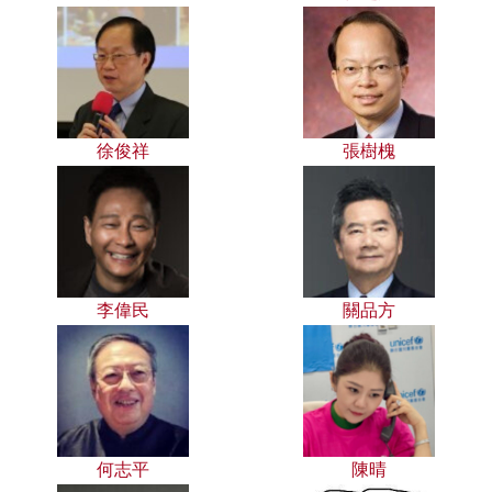
徐俊祥
張樹槐
李偉民
關品方
何志平
陳晴