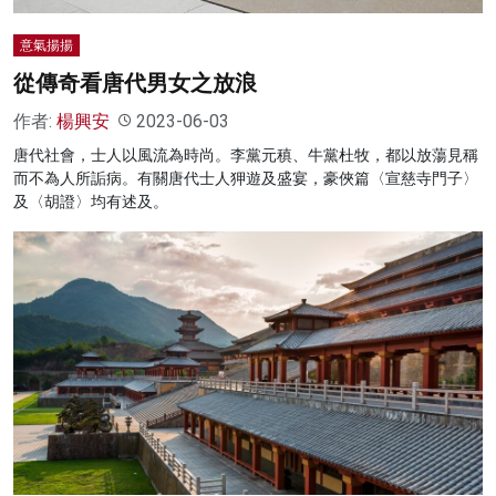
意氣揚揚
從傳奇看唐代男女之放浪
作者:
楊興安
2023-06-03
唐代社會，士人以風流為時尚。李黨元稹、牛黨杜牧，都以放蕩見稱
而不為人所詬病。有關唐代士人狎遊及盛宴，豪俠篇〈宣慈寺門子〉
及〈胡證〉均有述及。