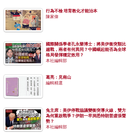
行為不檢 培育教化才能治本
陳家偉
國際關係學者孔永樂博士：將美伊衝突類比
越戰，兩者有何異同？中國崛起能否為全球
格局發揮穩定效用？
本社編輯部
葛亮：見南山
編輯精選
兔主席：美伊停戰協議變衝突導火線，雙方
為何重啟戰爭？伊朗一早洞悉特朗普虛張聲
勢？
本社編輯部