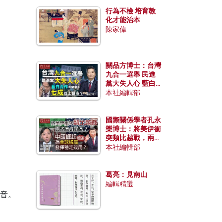
行為不檢 培育教
化才能治本
陳家偉
關品方博士：台灣
九合一選舉 民進
黨大失人心 藍白
合作有望拿下七成
本社編輯部
以上縣市？
國際關係學者孔永
樂博士：將美伊衝
突類比越戰，兩者
有何異同？中國崛
本社編輯部
起能否為全球格局
發揮穩定效用？
葛亮：見南山
編輯精選
音。