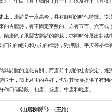
暝》、李白《月下獨酌（其一）》以及杜甫《登樓
史上，唐詩是一座高峰，具有鮮明的時代特徵。從
來的古體詩，有不固定字數的、亦有五言、六言或
。隋唐除了承襲古體詩的體裁，亦同時發展出對結
如四句的絕句和八句的律詩，對押韻、平仄等格律
然與詩體的進化有關，而唐前半期的社會安定，經
詩取士，加上君主的喜好，也對其發展提供了有利
分作四個階段：初唐、盛唐、中唐和晚唐。
[1]
《山居秋暝
》（王維）