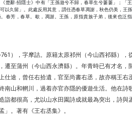
：《楚辭‧招隱士》中有「王孫遊兮不歸，春草生兮萋萋」；「
不可以久留」。此處反用其意，謂任憑春草凋謝，秋色仍美，王
憑。春芳，春草。歇，凋謝。王孫，原指貴族子弟，後來也泛指
1─761），字摩詰。原籍太原祁州（今山西祁縣），
，遷至蒲州（今山西永濟縣）。年青時已有才名，
上仕途，曾任右拾遺，官至尚書右丞，故亦稱王右
終南山和輞川，過着亦官亦隱的優遊生活。他在詩
造詣都很高，尤以山水田園詩成就最為突出，詩與
孟」。著有《王右丞集》。