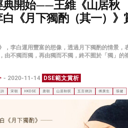
經典開始——王維《山居秋
李白《月下獨酌（其一）》
》，李白運用豐富的想像，透過月下獨酌的情景，
，由不獨而獨，再由獨而不獨，終不囿於「獨」的
今
- 2020-11-14
DSE範文賞析
唐詩
宋朝
HKDSE
唐朝
山居秋暝
五言律詩
傅庚生
張健