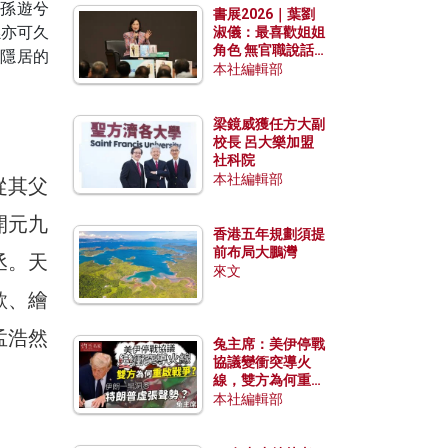
王孫遊兮
書展2026｜葉劉
孫亦可久
淑儀：最喜歡姐姐
角色 無官職說話
隱居的
包袱少
本社編輯部
梁鏡威獲任方大副
校長 呂大樂加盟
社科院
本社編輯部
從其父
開元九
香港五年規劃須提
前布局大鵬灣
丞。天
來文
歌、繪
孟浩然
兔主席：美伊停戰
協議變衝突導火
線，雙方為何重啟
戰爭？伊朗一早洞
本社編輯部
悉特朗普虛張聲
勢？