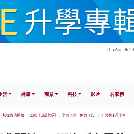
健康
商業
科技
影片
名家榜
Thu Aug 06 20
生活
健康
商業
科技
影片
名家榜
一切從經典開始——王維《山居秋暝》、李白《月下獨酌（其一）》賞析 | 馮珍今