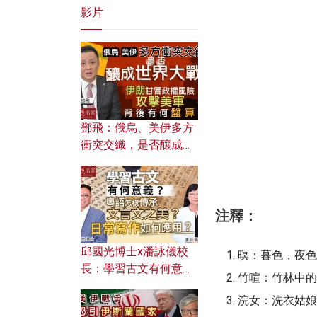
影片
鄧飛：俄烏、美伊多方
衝突交織，是否釀成世
界大戰？ 伊朗甘冒政權
風險攻擊美軍，背後有
何盤算？
注釋：
邱國光博士x潘詠儀校
暝：暮色，夜色
長：學習古文有何意
竹喧：竹林中的
義？ 粵語怎樣傳承文言
浣女：洗衣姑娘
文之美？ 日常寫作如何