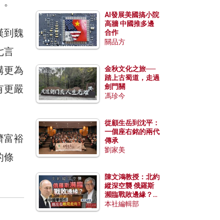
》。
AI發展美國搞小院
高牆 中國推多邊
漢到魏
合作
關品方
七言
構更為
金秋文化之旅──
踏上古蜀道，走過
劍門關
有更嚴
馮珍今
從顧生岳到沈平：
一個座右銘的兩代
濟富裕
傳承
劉家美
的條
陳文鴻教授：北約
縱深空襲 俄羅斯
瀕臨戰敗邊緣？中
國零部件能左右戰
本社編輯部
局走向？