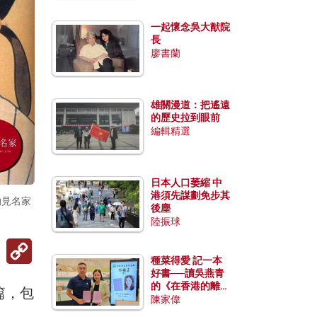
一起懷念吳大猷院
長
廖書蘭
雄關漫道：把遙遠
的歷史拉到眼前
編輯精選
日本人口萎縮 中
港須先謀劃免步其
灼見名家
後塵
陸振球
Copy
Link
種菜得愛 記一本
好書──讀吳燕青
的《在香港的離島
篇，包
種菜》
陳家偉