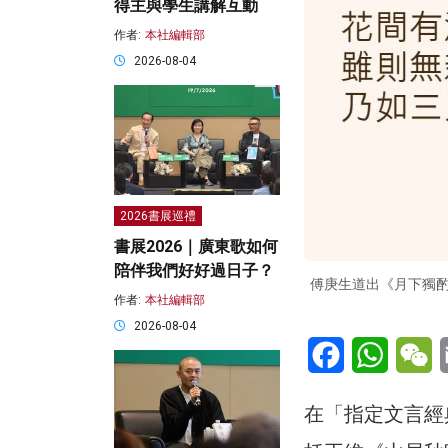
得主與學生講解互動
作者:
本社編輯部
2026-08-04
2026書展巡禮
書展2026｜廣東歌如何
陪伴我們好好過日子？
傅庚生道出《月下獨
作者:
本社編輯部
2026-08-04
Facebook
WhatsA
W
在「指定文言經