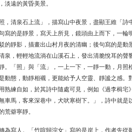
，淡遠的黃昏美景。
照，清泉石上流」，描寫山中夜景，盡顯王維「詩
句寫的是靜景，寫天上所見，鏡頭由上而下，一輪
駁的靜影，描畫出山村月夜的清幽；後句寫的是動
清泉，輕輕地流淌在山溪石上，發出清脆悅耳的聲
靜。「照」與「流」，一上一下，一靜一動，月照
是動態，動靜相襯，更能給予人空靈、靜謐之感。
用熟練自如，於其詩中隨處可見，例如《過李楫宅
無車馬，客來深巷中，犬吠寒樹下。」，詩中就是
的荒僻寧靜。
轉為寫人。「竹喧歸浣女」寫的是岸上，作者先從