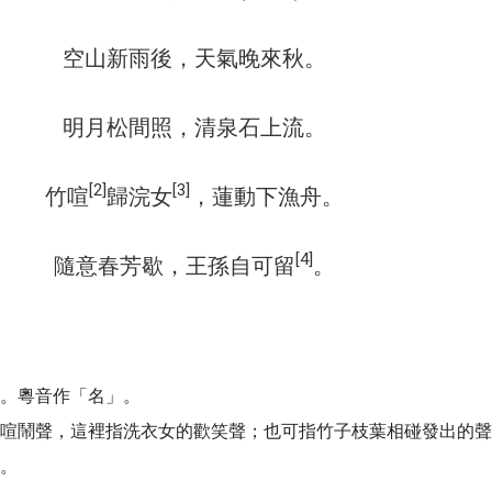
空山新雨後，天氣晚來秋。
明月松間照，清泉石上流。
[2]
[3]
竹喧
歸浣女
，蓮動下漁舟。
[4]
隨意春芳歇，王孫自可留
。
。粵音作「名」。
喧鬧聲，這裡指洗衣女的歡笑聲；也可指竹子枝葉相碰發出的聲
。