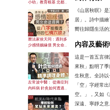
小幼」教育根基 北都如
何成為解決問題關鍵？
《山居秋暝》是
居」。詩中描繪
嚮往歸隱生活的
曆法家侯天同：遇到多
內容及藝術
少感情姻緣債 男女命途
迥異？ 從八字能看透你
這是一首五言律
的七情六欲？
來秋」點明了季
生秋意。全詩以
左常波中醫： 從痛症到
「空」字經常出
內科病 針灸如何透過解
空。」，又如《
筋結 精準調理身體？
深遠、寧靜之意