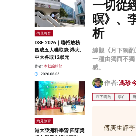
一切從
暝》、
析
灼見教育
DSE 2026｜聯招放榜
綜觀《月下獨酌
四成五人獲取錄 港大、
中大各取12狀元
一種由獨而不獨
感。
作者:
本社編輯部
2026-08-05
作者:
馮珍
月下獨酌
李白
灼見教育
港大亞洲科學營 四諾獎