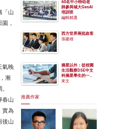
60名中小特幼老
師參與城大GenAI
稱「山
培訓班
編輯精選
田園，
西方世界兩批政客
張建雄
摘星以外：從校園
天氣晚
生活觀察DSE中文
科摘星學生的一點
，漸
特質
來文
調。
推薦作家
靜春山
，實為
雨後山