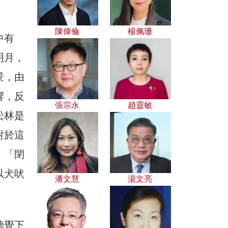
陳偉倫
楊佩珊
中有
明月，
景，由
響，反
張宗永
趙靈敏
松林是
對於這
》「閉
以犬吠
潘文慧
湯文亮
聽覺下