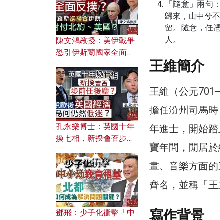
應用？
「隨意」兩句
歸來，山中兮
留。隨意，任
人。
陳文鴻教授：美伊戰爭
恐引伊斯蘭國家全面反
王維簡介
撲？ 俄羅斯欲聯合伊朗
對付北約美國？
王維（公元70
擔任汾州司馬時
孔永樂博士：英國十年
年進士，開始踏
換七相，新揆會否步前
寶年間，閒居於
任後塵？脫歐後英國經
濟為何仍然低迷？
畫、音樂方面的
齊名，並稱「王
寫作背景
鄧飛：少子化衝擊「中