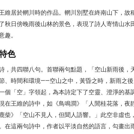
王維居於輞川時的作品。輞川別墅在終南山下，故
了秋日傍晚雨後山林的景色，表現了詩人寄情山水
意趣。
特色
詩，共四聯八句。首聯兩句點題，「空山新雨後，
節、時間和環境——空山之中，黃昏之時，新雨之後
一個「空」字領起，為本詩定下了空靈、澄淨的基
現在王維的詩中，如《鳥鳴澗》「人閒桂花落，夜
鹿柴》「空山不見人，但聞人語響。」此空非虛也
。在這兩句詩中，作者以平淡自然的語言，勾畫出