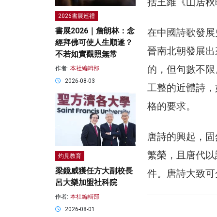
括王維《山居秋
2026書展巡禮
書展2026｜詹朗林：念
在中國詩歌發展
經拜佛可使人生順遂？
晉南北朝發展出
不若如實觀照無常
的，但句數不限
作者:
本社編輯部
2026-08-03
工整的近體詩，
格的要求。
唐詩的興起，固
繁榮，且唐代以
灼見教育
梁鏡威獲任方大副校長
件。唐詩大致可
呂大樂加盟社科院
作者:
本社編輯部
2026-08-01