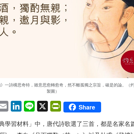
酌》一詩構思奇特，雖意思愈轉愈奇，然不離孤獨之宗旨，確是的論。（
製圖）
pp
eChat
Email
LinkedIn
Line
X
PrintFriendly
Share
典學習材料」中，唐代詩歌選了三首，都是名家名