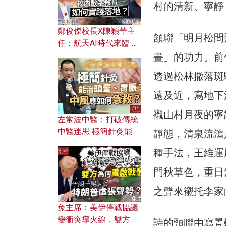
村的清新、寧靜
鄭俊傑校長X陳穎華主
頷聯「明月松間
任：航天AI時代來臨 學
校如何緊貼未來潮流？
畫」的功力。前
校內數字教育如何實踐
透過松林撒落斑
落地？
遠及近，寫地下
襯山村月夜的寧
左常波中醫：打破傳統
中醫迷思 極簡針灸能治
靜態，清泉流瀉
頭暈、胃脹？中風應如
種手法，王維運
何急救？
門秋草色，重日
之聲來襯托李家
兔主席：美伊停戰協議
變衝突導火線，雙方為
詩的頸聯由寫景