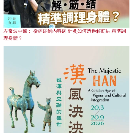
左常波中醫： 從痛症到內科病 針灸如何透過解筋結 精準調
理身體？