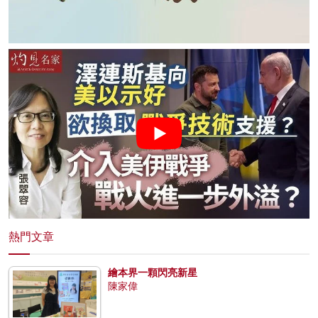
熱門文章
繪本界一顆閃亮新星
陳家偉