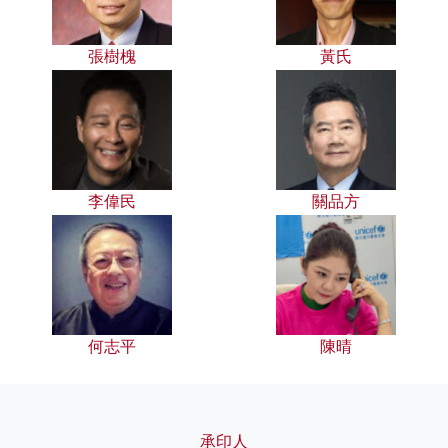
張樹槐
黃氏
李偉民
關品方
何志平
陳晴
承印人