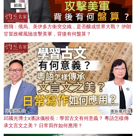
鄧飛：俄烏、美伊多方衝突交織，是否釀成世界大戰？ 伊朗
甘冒政權風險攻擊美軍，背後有何盤算？
邱國光博士x潘詠儀校長：學習古文有何意義？ 粵語怎樣傳
承文言文之美？ 日常寫作如何應用？