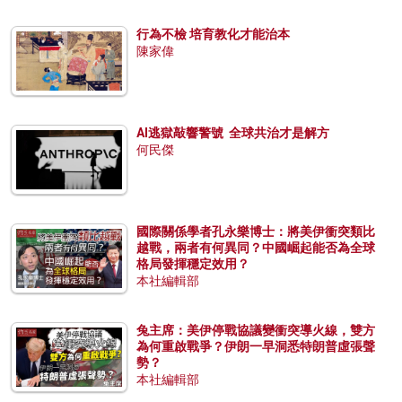
行為不檢 培育教化才能治本
陳家偉
AI逃獄敲響警號 全球共治才是解方
何民傑
國際關係學者孔永樂博士：將美伊衝突類比
越戰，兩者有何異同？中國崛起能否為全球
格局發揮穩定效用？
本社編輯部
兔主席：美伊停戰協議變衝突導火線，雙方
為何重啟戰爭？伊朗一早洞悉特朗普虛張聲
勢？
本社編輯部