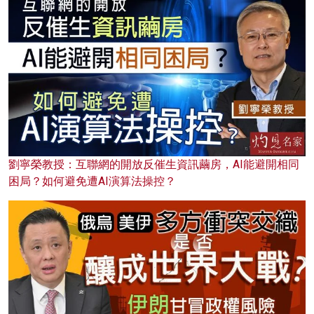
劉寧榮教授：互聯網的開放反催生資訊繭房，AI能避開相同
困局？如何避免遭AI演算法操控？