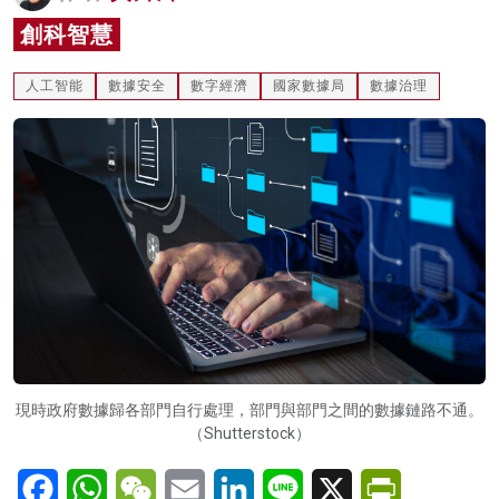
名家榜
創科智慧
灼見活動
人工智能
數據安全
數字經濟
國家數據局
數據治理
關於我們
現時政府數據歸各部門自行處理，部門與部門之間的數據鏈路不通。
（Shutterstock）
Facebook
WhatsApp
WeChat
Email
LinkedIn
Line
X
PrintFriendl