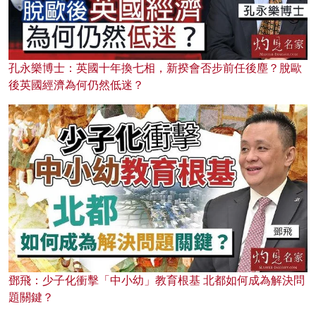
孔永樂博士：英國十年換七相，新揆會否步前任後塵？脫歐
後英國經濟為何仍然低迷？
鄧飛：少子化衝擊「中小幼」教育根基 北都如何成為解決問
題關鍵？