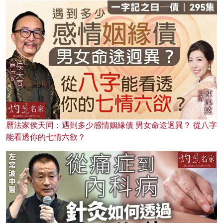
曆法家侯天同：遇到多少感情姻緣債 男女命途迥異？ 從八字
能看透你的七情六欲？