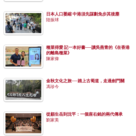
日本人口萎縮 中港須先謀劃免步其後塵
陸振球
種菜得愛 記一本好書──讀吳燕青的《在香港
的離島種菜》
陳家偉
金秋文化之旅──踏上古蜀道，走過劍門關
馮珍今
從顧生岳到沈平：一個座右銘的兩代傳承
劉家美