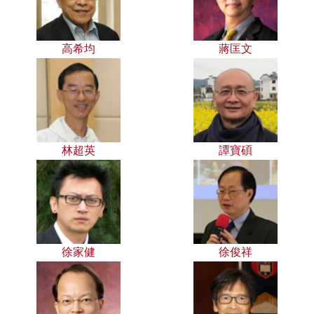
高希均
蔣匡文
林超英
譚寶碩
徐家健
徐俊祥