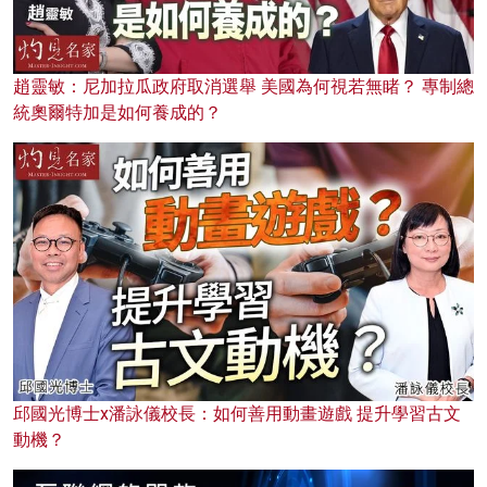
趙靈敏：尼加拉瓜政府取消選舉 美國為何視若無睹？ 專制總
統奧爾特加是如何養成的？
邱國光博士x潘詠儀校長：如何善用動畫遊戲 提升學習古文
動機？