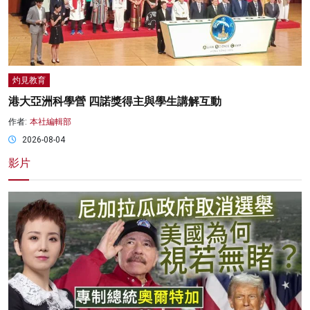
灼見教育
港大亞洲科學營 四諾獎得主與學生講解互動
作者:
本社編輯部
2026-08-04
影片