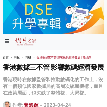
政局
教育
文化
財經
首頁
科技
科研
香港數據三不管 影響數碼經濟發展 | 黃錦輝
生活
香港數據三不管 影響數碼經濟發展
健康
香港現時在數據監管和推動數碼化的工作上，沒
商業
有一個類似國家數據局的高層次統籌機構，而且
在政策層面，也欠缺了整體觀、大局觀。
科技
影片
作者:
黃錦輝
- 2023-04-24