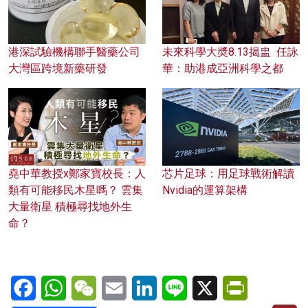
港深試驗機構聯手醫藥公司
未來科學大奬8.13揭盅 任詠
大灣區跨境新藥研發
華：助港成亞洲科學之都
堯中華教授x鄭家寶校長：人
芯片足球：用足球戰術解讀
類有可能移民木星嗎？ 雲集
Nvidia的運算架構
大量衛星 積極尋找地外生
命？
Facebook
WhatsApp
WeChat
Email
LinkedIn
Line
X
PrintFriendl