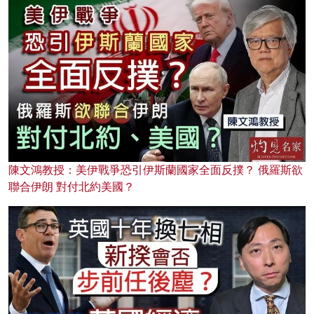
陳文鴻教授：美伊戰爭恐引伊斯蘭國家全面反撲？ 俄羅斯欲
聯合伊朗 對付北約美國？