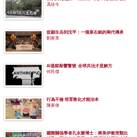
馮珍今
從顧生岳到沈平：一個座右銘的兩代傳承
劉家美
AI逃獄敲響警號 全球共治才是解方
何民傑
行為不檢 培育教化才能治本
陳家偉
國際關係學者孔永樂博士：將美伊衝突類比