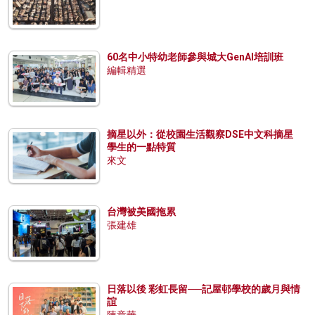
60名中小特幼老師參與城大GenAI培訓班
編輯精選
摘星以外：從校園生活觀察DSE中文科摘星
學生的一點特質
來文
台灣被美國拖累
張建雄
日落以後 彩虹長留──記屋邨學校的歲月與情
誼