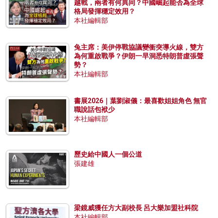
越戰，兩者有何異同？中國崛起能否為全球
格局發揮穩定效用？
本社編輯部
兔主席：美伊停戰協議變衝突導火線，雙方
為何重啟戰爭？伊朗一早洞悉特朗普虛張聲
勢？
本社編輯部
書展2026｜葉劉淑儀：最喜歡姐姐角色 無官
職說話包袱少
本社編輯部
歷史給中國人一個公道
張建雄
梁鏡威獲任方大副校長 呂大樂加盟社科院
本社編輯部