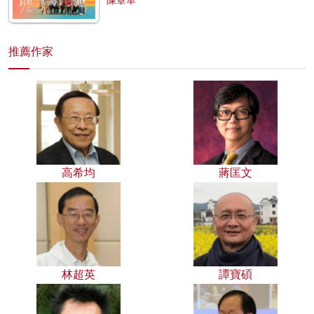
陳章華
推薦作家
高希均
蔣匡文
林超英
譚寶碩