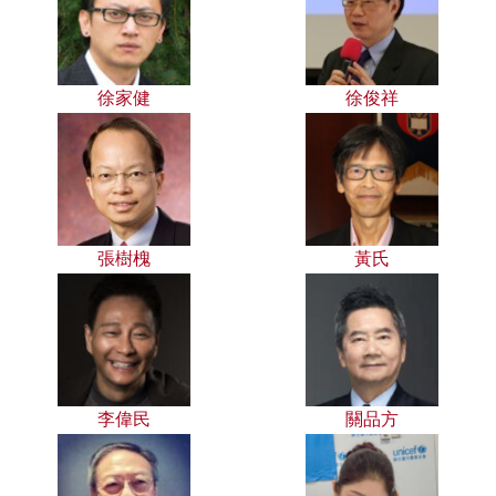
徐家健
徐俊祥
張樹槐
黃氏
李偉民
關品方