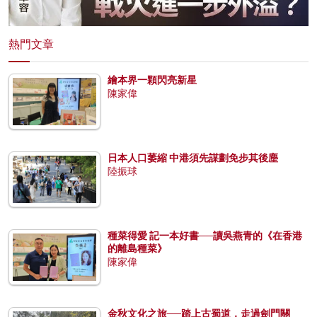
熱門文章
繪本界一顆閃亮新星
陳家偉
日本人口萎縮 中港須先謀劃免步其後塵
陸振球
種菜得愛 記一本好書──讀吳燕青的《在香港
的離島種菜》
陳家偉
金秋文化之旅──踏上古蜀道，走過劍門關